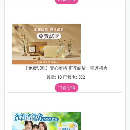
【免費試吃】實心蛋捲 窗花綻放｜彌月禮盒
數量: 10 已報名: 502
11篇心得