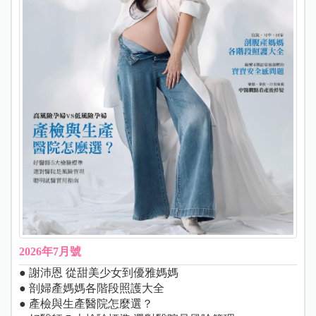
2026年7月號
● 謝沛恩 從甜美少女到優雅媽媽
● 剖婦產媽媽各階段照護大全
● 產檢與生產醫院怎麼選？