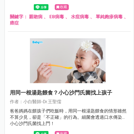
子、共用餐具，引起不必要的疾病。
收藏
關鍵字：
親吻病
、
EB病毒
、
水痘病毒
、
單純皰疹病毒
、
癌症
用同一根湯匙餵食？小心沙門氏菌找上孩子
作者：小白醫師-Dr.王聖儒
爸爸媽媽在餵孩子們吃飯時，用同一根湯匙餵食的情形雖然
不算少見，卻是「不正確」的行為。細菌會透過口水傳染…
小心沙門氏菌找上門！
收藏