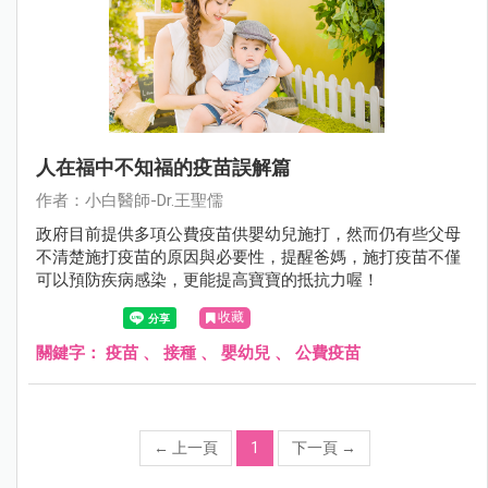
人在福中不知福的疫苗誤解篇
作者：小白醫師-Dr.王聖儒
政府目前提供多項公費疫苗供嬰幼兒施打，然而仍有些父母
不清楚施打疫苗的原因與必要性，提醒爸媽，施打疫苗不僅
可以預防疾病感染，更能提高寶寶的抵抗力喔！
收藏
關鍵字：
疫苗
、
接種
、
嬰幼兒
、
公費疫苗
←
上一頁
1
下一頁
→