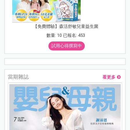
【免費體驗】森活舒敏兒童益生菌
數量: 10 已報名: 453
試用心得撰寫中
當期雜誌
看更多