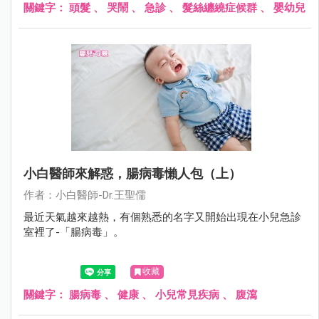
關鍵字：
頭髮
、
哭鬧
、
急診
、
髮絲纏繞症候群
、
嬰幼兒
小白醫師來解惑，腸病毒懶人包（上）
作者：小白醫師-Dr.王聖儒
最近天氣越來越熱，有個熟悉的名字又開始出現在小兒急診
室裡了-「腸病毒」。
收藏
關鍵字：
腸病毒
、
健康
、
小兒常見疾病
、
腹瀉