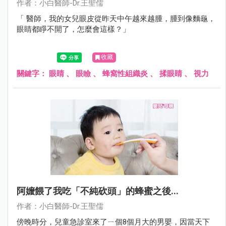
作者：小白醫師-Dr.王聖儒
「 醫師，我的女兒眼皮從昨天中午越來越腫，腫到像麵龜，
眼睛都睜不開了，怎麼會這樣？」
收藏
關鍵字：
眼睛
、
眼瞼
、
蜂窩性組織炎
、
揉眼睛
、
視力
阿嬤餵了我吃「不純砍頭」的蜂蜜之後...
作者：小白醫師-Dr.王聖儒
傍晚時分，兒童急診室來了ㄧ個8個月大的男嬰，因當天下