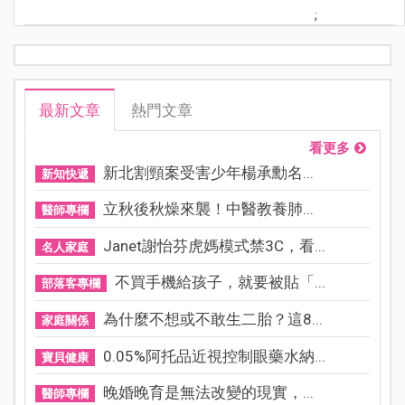
;
最新文章
熱門文章
看更多
新北割頸案受害少年楊承勳名...
新知快遞
立秋後秋燥來襲！中醫教養肺...
醫師專欄
Janet謝怡芬虎媽模式禁3C，看...
名人家庭
不買手機給孩子，就要被貼「...
部落客專欄
為什麼不想或不敢生二胎？這8...
家庭關係
0.05%阿托品近視控制眼藥水納...
寶貝健康
晚婚晚育是無法改變的現實，...
醫師專欄