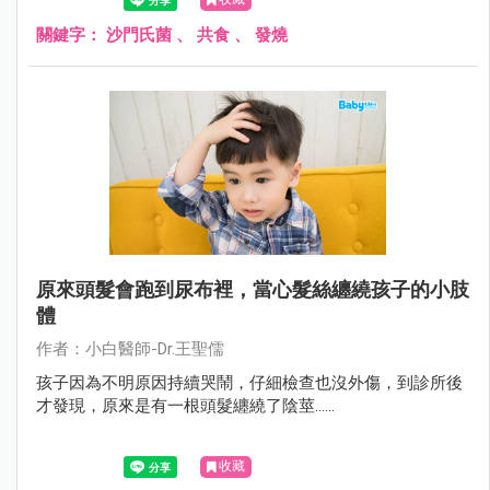
關鍵字：
沙門氏菌
、
共食
、
發燒
原來頭髮會跑到尿布裡，當心髮絲纏繞孩子的小肢
體
作者：小白醫師-Dr.王聖儒
孩子因為不明原因持續哭鬧，仔細檢查也沒外傷，到診所後
才發現，原來是有一根頭髮纏繞了陰莖......
收藏