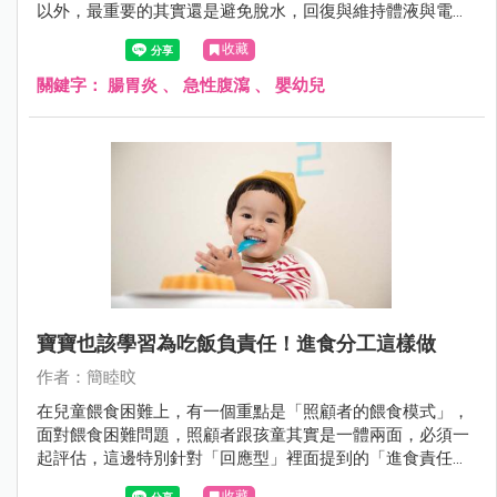
以外，最重要的其實還是避免脫水，回復與維持體液與電解
質的恆定。
收藏
關鍵字：
腸胃炎
、
急性腹瀉
、
嬰幼兒
寶寶也該學習為吃飯負責任！進食分工這樣做
作者：簡睦旼
在兒童餵食困難上，有一個重點是「照顧者的餵食模式」，
面對餵食困難問題，照顧者跟孩童其實是一體兩面，必須一
起評估，這邊特別針對「回應型」裡面提到的「進食責任分
工」來說明。
收藏