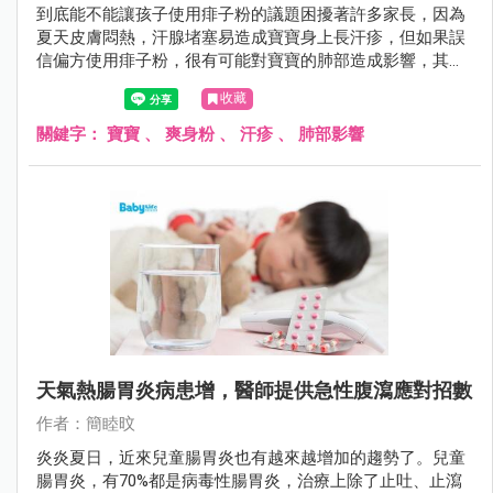
到底能不能讓孩子使用痱子粉的議題困擾著許多家長，因為
夏天皮膚悶熱，汗腺堵塞易造成寶寶身上長汗疹，但如果誤
信偏方使用痱子粉，很有可能對寶寶的肺部造成影響，其實
只要穿著純棉、寬鬆、透氣衣物，讓皮膚保持乾爽，就能降
收藏
低長痱子的機率。
關鍵字：
寶寶
、
爽身粉
、
汗疹
、
肺部影響
天氣熱腸胃炎病患增，醫師提供急性腹瀉應對招數
作者：簡睦旼
炎炎夏日，近來兒童腸胃炎也有越來越增加的趨勢了。兒童
腸胃炎，有70%都是病毒性腸胃炎，治療上除了止吐、止瀉