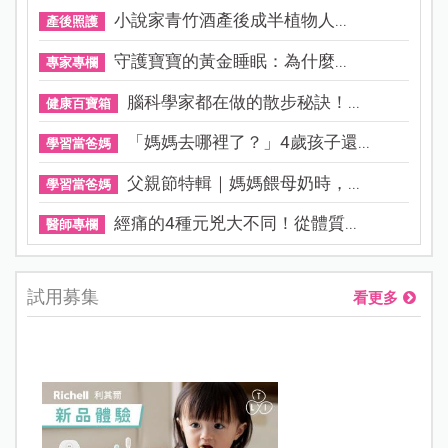
小說家青竹酒產後成半植物人...
產後照護
守護寶寶的黃金睡眠：為什麼...
專家專欄
腦科學家都在做的散步秘訣！...
健康百寶箱
「媽媽去哪裡了？」4歲孩子還...
學習當爸媽
父親節特輯｜媽媽餵母奶時，...
學習當爸媽
經痛的4種元兇大不同！從體質...
醫師專欄
試用募集
看更多