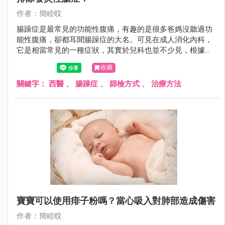
作者：簡睦旼
腸躁症是最常見的功能性腹痛，有趣的是很多爸媽沒聽過功
能性腹痛，卻都耳聞腸躁症的大名。可見在成人消化內科，
它是相當常見的一種症狀，其實於兒科也並不少見，根據統
計亞洲孩子腸躁症的盛行率平均有15.8%。
收藏
關鍵字：
西醫
、
腸躁症
、
篩檢方式
、
治療方法
寶寶可以使用痱子粉嗎？當心吸入對肺部造成傷害
作者：簡睦旼