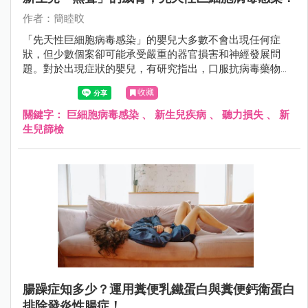
作者：簡睦旼
「先天性巨細胞病毒感染」的嬰兒大多數不會出現任何症
狀，但少數個案卻可能承受嚴重的器官損害和神經發展問
題。對於出現症狀的嬰兒，有研究指出，口服抗病毒藥物有
望改善其神經學發展，特別是降低聽力喪失的風險。
收藏
關鍵字：
巨細胞病毒感染
、
新生兒疾病
、
聽力損失
、
新
生兒篩檢
腸躁症知多少？運用糞便乳鐵蛋白與糞便鈣衛蛋白
排除發炎性腸症！