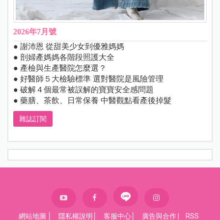
2026年7月號
● 謝沛恩 從甜美少女到優雅媽媽
● 剖婦產媽媽各階段照護大全
● 產檢與生產醫院怎麼選？
● 好醫師５大檢驗標準 選對醫院是風險管理
● 破解４個最常被誤解的寶寶安全感問題
● 藥膳、茶飲、日常保養 中醫觀點看產後掉髮
雜誌訂閱
網站地圖
│
隱私權說明
│
客服中心
│
廣告與合作
|
RSS