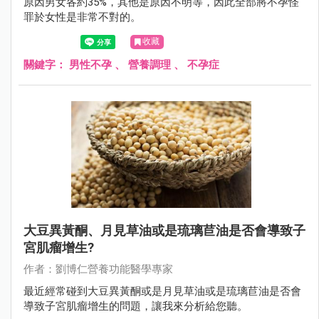
原因男女各約35%，其他是原因不明等，因此全部將不孕怪
罪於女性是非常不對的。
收藏
關鍵字：
男性不孕
、
營養調理
、
不孕症
大豆異黃酮、月見草油或是琉璃苣油是否會導致子
宮肌瘤增生?
作者：劉博仁營養功能醫學專家
最近經常碰到大豆異黃酮或是月見草油或是琉璃苣油是否會
導致子宮肌瘤增生的問題，讓我來分析給您聽。