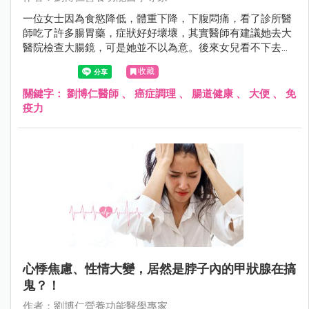
一位女士因為食慾降低，體重下降，下腹悶痛，看了診所醫
師吃了許多腸胃藥，症狀好好壞壞，其實醫師有建議她去大
醫院檢查大腸鏡，可是她並不以為意。後來女兒看不下去，
督促她去醫院照大腸鏡，赫然發現已經是大腸癌第四期，其
收藏
實她在一個月前曾看過大便顏色有些暗紅，但不以為意，如
果她一發現便便顏色異樣，立即就醫，結果絕對不會這麼嚴
關鍵字：
劉博仁醫師
、
癌症調理
、
腸道健康
、
大便
、
免
重的。
疫力
心悸焦慮、性情大變，居然是脖子內的甲狀腺在搞
鬼？！
作者：劉博仁營養功能醫學專家