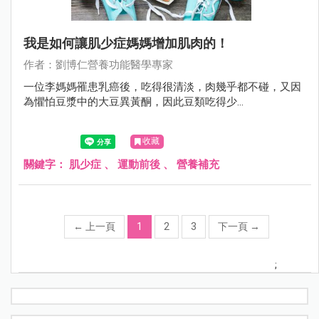
我是如何讓肌少症媽媽增加肌肉的！
作者：劉博仁營養功能醫學專家
一位李媽媽罹患乳癌後，吃得很清淡，肉幾乎都不碰，又因
為懼怕豆漿中的大豆異黃酮，因此豆類吃得少...
收藏
關鍵字：
肌少症
、
運動前後
、
營養補充
←
上一頁
1
2
3
下一頁
→
;