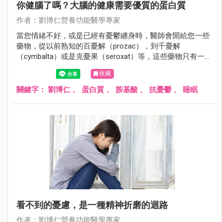
你健腦了嗎？大腦的健康需要優質的蛋白質
作者：劉博仁營養功能醫學專家
當您情緒不好，或是已經有憂鬱纏身時，醫師會開給您一些
藥物，從以前熟知的百憂解（prozac），到千憂解
（cymbalta）或是克憂果（seroxat）等，這些藥物只有一個
目的，就是增加腦內的血清素，來幫助您有好心情。
收藏
關鍵字：
劉博仁
、
蛋白質
、
胺基酸
、
抗憂鬱
、
睡眠
看不到的憂慮，是一種精神折磨的迴路
作者：劉博仁營養功能醫學專家