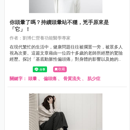
你頭暈了嗎？持續頭暈站不穩，兇手原來是
「它」！
作者：劉博仁營養功能醫學專家
在現代繁忙的生活中，健康問題往往被擱置一旁，被眾多人
視為次要。這篇文章藉由一位四十多歲的老師所經歷的驚險
經歷。探討「基底動脈性偏頭痛」對身體的影響以及她的營
養調理方案。透過她的經歷，我們將了解營養不良對健康的
收藏
嚴重影響，忙於奔波於工作和學術成就之間，但更重要的是
要明白，關注自己的身體狀況絕對不可忽視。透過鄭老師的
關鍵字：
頭暈
、
偏頭痛
、
骨質流失
、
肌少症
例子，意識到健康與生活平衡之間的密切關係，提醒有頭暈
症狀困擾的人，別忘了尋求醫師的幫助，因為背後可能藏著
更深層的健康問題。