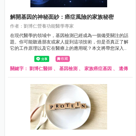
解開基因的神秘面紗：癌症風險的家族秘密
作者：劉博仁營養功能醫學專家
在現代醫學的領域中，基因檢測已經成為一個備受關注的話
題。你可能聽過朋友或家人提到這項技術，但是否真正了解
它的工作原理以及它在醫療上的應用呢？本文將帶您深入探
索基因檢測的世界，尤其是在癌症預防和風險評估方面的應
收藏
用。無論您是一名關心自身健康的讀者，還是對基因科學感
到好奇的人，我們將簡單易懂地解釋這一複雜主題，幫助您
關鍵字：
劉博仁醫師
、
基因檢測
、
家族癌症基因
、
遺傳
更深入地了解自己的遺傳風險，以及如何在生活中采取積極
的措施，讓癌症遠離您。現在，讓我們一起揭開基因的神秘
面紗，探索家族癌症遺傳基因的秘密。