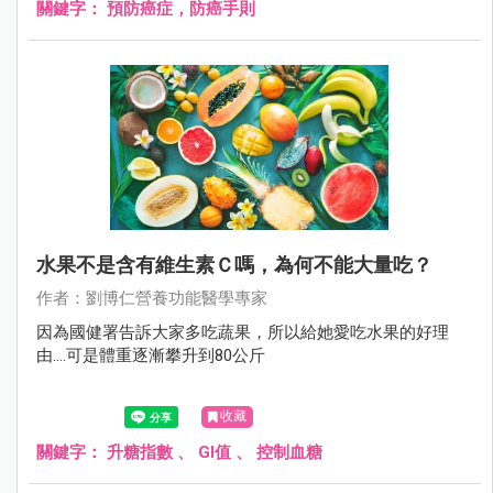
關鍵字：
預防癌症，防癌手則
水果不是含有維生素Ｃ嗎，為何不能大量吃？
作者：劉博仁營養功能醫學專家
因為國健署告訴大家多吃蔬果，所以給她愛吃水果的好理
由....可是體重逐漸攀升到80公斤
收藏
關鍵字：
升糖指數
、
GI值
、
控制血糖