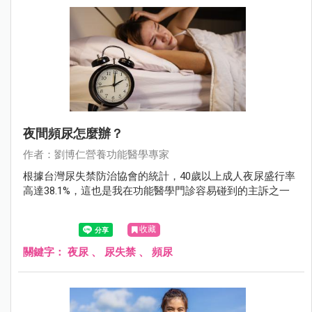
夜間頻尿怎麼辦？
作者：劉博仁營養功能醫學專家
根據台灣尿失禁防治協會的統計，40歲以上成人夜尿盛行率
高達38.1%，這也是我在功能醫學門診容易碰到的主訴之一
收藏
關鍵字：
夜尿
、
尿失禁
、
頻尿