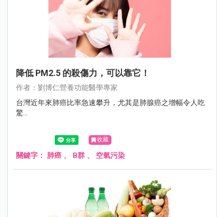
降低 PM2.5 的殺傷力，可以靠它！
作者：劉博仁營養功能醫學專家
台灣近年來肺癌比率急速攀升，尤其是肺腺癌之增幅令人吃
驚...
收藏
關鍵字：
肺癌
、
B群
、
空氣污染