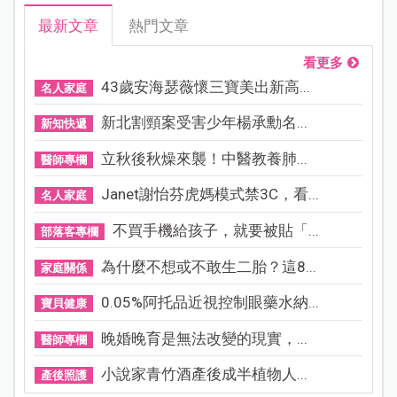
最新文章
熱門文章
看更多
43歲安海瑟薇懷三寶美出新高...
名人家庭
新北割頸案受害少年楊承勳名...
新知快遞
立秋後秋燥來襲！中醫教養肺...
醫師專欄
Janet謝怡芬虎媽模式禁3C，看...
名人家庭
不買手機給孩子，就要被貼「...
部落客專欄
為什麼不想或不敢生二胎？這8...
家庭關係
0.05%阿托品近視控制眼藥水納...
寶貝健康
晚婚晚育是無法改變的現實，...
醫師專欄
小說家青竹酒產後成半植物人...
產後照護