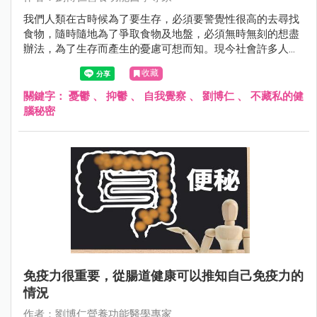
我們人類在古時候為了要生存，必須要警覺性很高的去尋找
食物，隨時隨地為了爭取食物及地盤，必須無時無刻的想盡
辦法，為了生存而產生的憂慮可想而知。現今社會許多人可
能在衣食無缺的情況之下，仍然充滿了憂慮，憂慮可能發生
收藏
的事情，也憂慮不可能發生的事情。
關鍵字：
憂鬱
、
抑鬱
、
自我覺察
、
劉博仁
、
不藏私的健
腦秘密
免疫力很重要，從腸道健康可以推知自己免疫力的
情況
作者：劉博仁營養功能醫學專家