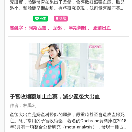
究證實，胎盤發育如果出了差錯，會導致妊娠毒血症、胎兒
過小、和胎盤早期剝離。有些研究發現，低劑量阿斯匹靈
（每天80～100毫克）有預防的效果，但是有些研究則認為
收藏
沒有差別。美國婦產科學期刊（American Journal of
Obstetrics and Gynecology）在2018年5月份有一項綜合分析
關鍵字：
阿斯匹靈
、
胎盤
、
早期剝離
、
產前出血
研究（meta-analysis），結論是低劑量的阿斯匹靈，的確可
以預防胎盤早期剝離和產前出血，只是跟劑量和使用時機有
關。
子宮收縮藥加止血藥，減少產後大出血
作者：林禹宏
產後大出血是婦產科醫師的噩夢，嚴重時甚至會造成產婦死
亡。除了常用的子宮收縮藥，著名的Cochrane資料庫在2018
年3月有一項整合分析研究（meta-analysis），發現一種古