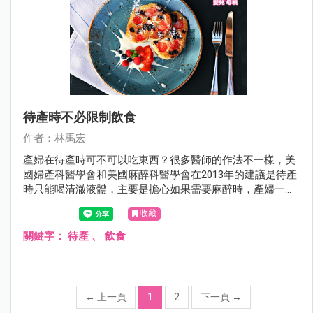
待產時不必限制飲食
作者：林禹宏
產婦在待產時可不可以吃東西？很多醫師的作法不一樣，美
國婦產科醫學會和美國麻醉科醫學會在2013年的建議是待產
時只能喝清澈液體，主要是擔心如果需要麻醉時，產婦一旦
嘔吐可能會嗆到或導致吸入性肺炎。甚至對一些高危險群的
收藏
產婦，例如過度肥胖、糖尿病、呼吸道有問題、或是可能需
要開刀的產婦則應該進一步限制水份。但是世界衛生組織則
關鍵字：
待產
、
飲食
認為不必限制飲食。
←
上一頁
1
2
下一頁
→