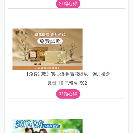
21篇心得
【免費試吃】實心蛋捲 窗花綻放｜彌月禮盒
數量: 10 已報名: 502
11篇心得