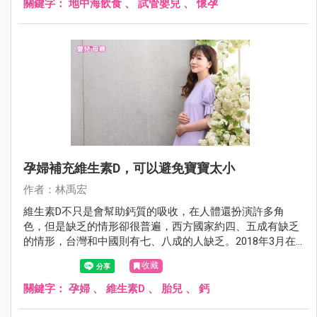
關鍵字：
地中海飲食
、
試管嬰兒
、
懷孕
孕婦補充維生素D，可以避免寶寶太小
作者：林禹宏
維生素D不只是會幫助鈣質的吸收，在人體還扮演許多角
色，但是缺乏的情形卻很普遍，西方國家約四、五成有缺乏
的情形，台灣和中國則有七、八成的人缺乏。2018年3月在
頂尖的內分泌和代謝期刊（Journal of Clinical Endocrinology
收藏
and Metabolism）有一項研究發現，孕婦補充維生素D還可
以預防胎兒太小。
關鍵字：
孕婦
、
維生素D
、
胎兒
、
鈣