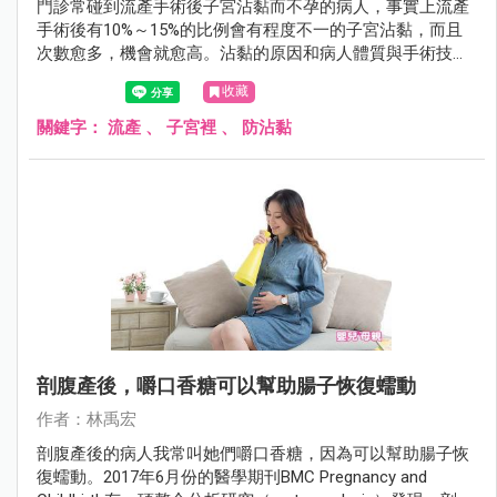
門診常碰到流產手術後子宮沾黏而不孕的病人，事實上流產
手術後有10%～15%的比例會有程度不一的子宮沾黏，而且
次數愈多，機會就愈高。沾黏的原因和病人體質與手術技巧
都有關係，以往並沒有預防的方法，不過2017年6月份的美
收藏
國生殖醫學會期刊（Fertility and Sterility）有一項研究發現，
人工防沾黏材料可以預防流產手術後的子宮沾黏。
關鍵字：
流產
、
子宮裡
、
防沾黏
剖腹產後，嚼口香糖可以幫助腸子恢復蠕動
作者：林禹宏
剖腹產後的病人我常叫她們嚼口香糖，因為可以幫助腸子恢
復蠕動。2017年6月份的醫學期刊BMC Pregnancy and