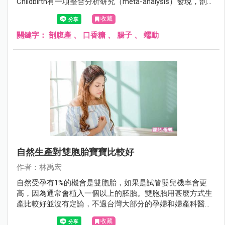
Childbirth有一項整合分析研究（meta-analysis）發現，剖腹
產後嚼口香糖可以幫助腸子恢復蠕動。這項研究是分析以往
收藏
關於剖腹產後嚼口香糖的研究，總共涵蓋10個研究，1659位
受試者。結論是嚼口香糖的產婦腸子恢復蠕動的時間提早了
關鍵字：
剖腹產
、
口香糖
、
腸子
、
蠕動
4.19小時，開始排氣的時間提早了5.91小時，開始排便的時
間提早了7.9小時，住院天數則減少0.3天。
自然生產對雙胞胎寶寶比較好
作者：林禹宏
自然受孕有1%的機會是雙胞胎，如果是試管嬰兒機率會更
高，因為通常會植入一個以上的胚胎。雙胞胎用甚麼方式生
產比較好並沒有定論，不過台灣大部分的孕婦和婦產科醫師
都認為剖腹產比較安全，所以大部份的雙胞胎孕婦會選擇剖
收藏