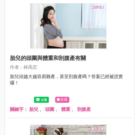
胎兒的頭圍與體重和剖腹產有關
作者：林禹宏
胎兒頭越大越容易難產，甚至剖腹產嗎？答案已經被證實
囉！
收藏
關鍵字：
胎兒
、
頭圍
、
體重
、
剖腹產