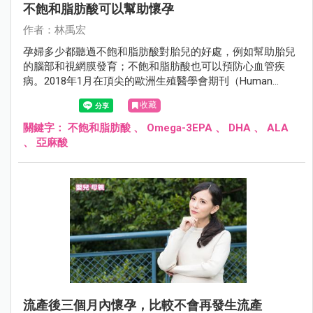
不飽和脂肪酸可以幫助懷孕
作者：林禹宏
孕婦多少都聽過不飽和脂肪酸對胎兒的好處，例如幫助胎兒
的腦部和視網膜發育；不飽和脂肪酸也可以預防心血管疾
病。2018年1月在頂尖的歐洲生殖醫學會期刊（Human
Reproduction）有一項哈佛大學的研究發現，不飽和脂肪酸
收藏
也會幫助懷孕。
關鍵字：
不飽和脂肪酸
、
Omega-3EPA
、
DHA
、
ALA
、
亞麻酸
流產後三個月內懷孕，比較不會再發生流產