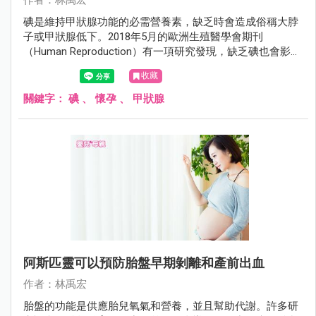
作者：林禹宏
碘是維持甲狀腺功能的必需營養素，缺乏時會造成俗稱大脖
子或甲狀腺低下。2018年5月的歐洲生殖醫學會期刊
（Human Reproduction）有一項研究發現，缺乏碘也會影響
懷孕。
收藏
關鍵字：
碘
、
懷孕
、
甲狀腺
阿斯匹靈可以預防胎盤早期剝離和產前出血
作者：林禹宏
胎盤的功能是供應胎兒氧氣和營養，並且幫助代謝。許多研