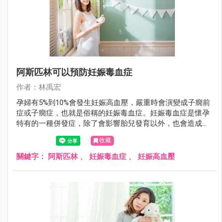
阿斯匹林可以預防妊娠毒血症
作者：林禹宏
孕婦有5%到10%會發生妊娠高血壓，嚴重時會演變成子癇前
症或子癇症，也就是俗稱的妊娠毒血症。妊娠毒血症是懷孕
特有的一種併發症，除了會影響胎兒發育以外，也會造成早
產，甚至危及孕婦及胎兒的生命。頂尖的新英格蘭醫學期刊
收藏
（New England Journal of Medicine）在2017年8月刊登一項
研究，證實低劑量阿斯匹林可以預防妊娠毒血症。
關鍵字：
阿斯匹林
、
妊娠毒血症
、
妊娠高血壓