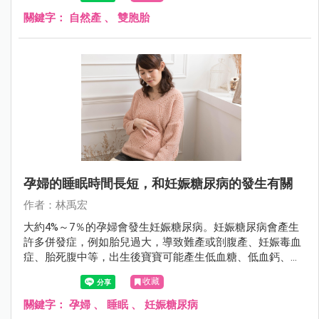
腹產。不過2017年6月的美國婦產科學會期刊（Obstetrics
and Gynecology）有一項研究發現，雙胞胎自然生產的併發
關鍵字：
自然產
、
雙胞胎
症比較少。
孕婦的睡眠時間長短，和妊娠糖尿病的發生有關
作者：林禹宏
大約4%～7％的孕婦會發生妊娠糖尿病。妊娠糖尿病會產生
許多併發症，例如胎兒過大，導致難產或剖腹產、妊娠毒血
症、胎死腹中等，出生後寶寶可能產生低血糖、低血鈣、黃
疸等。肥胖、家族史、或是體重增加太多和妊娠糖尿病的發
收藏
生有關。此外有些研究發現，睡太久和睡太少都會影響葡萄
糖的代謝，2017年4月的美國婦產科學期刊（American
關鍵字：
孕婦
、
睡眠
、
妊娠糖尿病
Journal of Obstetrics and Gynecology）有一項研究發現，