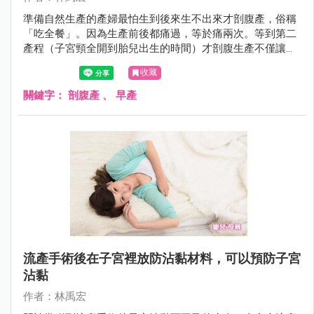
準備自然生產的產婦最怕生到後來生不出來才剖腹產，俗稱
「吃全餐」。因為生產前後都痛過，等於痛兩次。等到第二
產程（子宮頸全開到胎兒出生的時間）才剖腹生產不僅讓孕
婦受罪，還會增加一些併發症，例如傷口感染、子宮裂傷、
收藏
產後大出血等。2017年7月的美國婦產科學期刊（American
Journal of Obstetrics and Gynecology）有一項研究發現，
關鍵字：
剖腹產
、
早產
還會增加下一胎早產的機會。
流產手術後在子宮裡放防沾黏材料，可以預防子宮
沾黏
作者：林禹宏