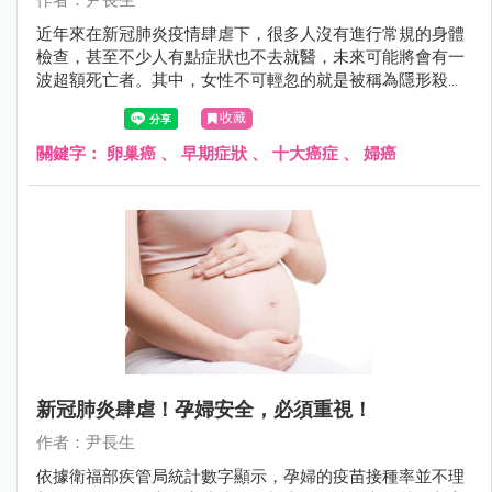
作者：尹長生
近年來在新冠肺炎疫情肆虐下，很多人沒有進行常規的身體
檢查，甚至不少人有點症狀也不去就醫，未來可能將會有一
波超額死亡者。其中，女性不可輕忽的就是被稱為隱形殺手
的「卵巢癌」，其致死率與死亡人數都是婦科癌症的首位。
收藏
因此尹長生醫師提醒若符合早期症狀且存在1個月以上，要
盡快就醫詳細檢查。
關鍵字：
卵巢癌
、
早期症狀
、
十大癌症
、
婦癌
新冠肺炎肆虐！孕婦安全，必須重視！
作者：尹長生
依據衛福部疾管局統計數字顯示，孕婦的疫苗接種率並不理