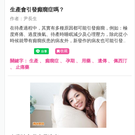
生產會引發癲癇症嗎？
作者：尹長生
在待產過程中，其實有多種原因都可能引發癲癇，例如：極
度疼痛、過度換氣、待產時睡眠減少及心理壓力，除此從小
時候就帶有癲癇疾患的病友外，新發作的病友也可能引發癲
癇症狀。
收藏
關鍵字：
生產
、
癲癇症
、
孕期
、
用藥
、
遺傳
、
佩西汀
、
止痛藥