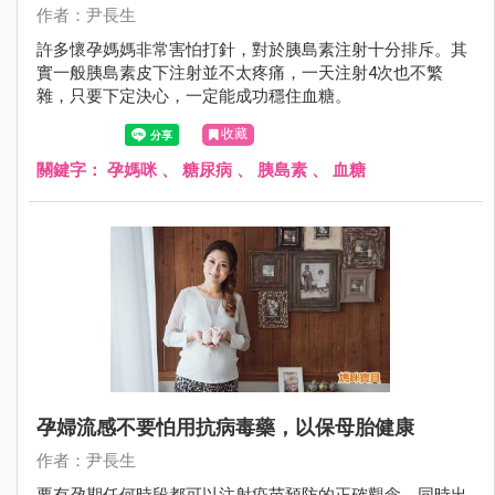
作者：尹長生
許多懷孕媽媽非常害怕打針，對於胰島素注射十分排斥。其
實一般胰島素皮下注射並不太疼痛，一天注射4次也不繁
雜，只要下定決心，一定能成功穩住血糖。
收藏
關鍵字：
孕媽咪
、
糖尿病
、
胰島素
、
血糖
孕婦流感不要怕用抗病毒藥，以保母胎健康
作者：尹長生