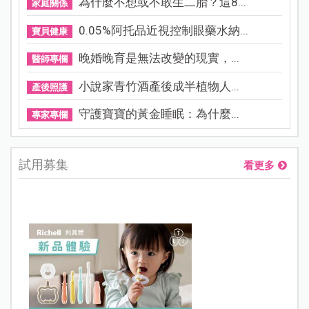
為什麼不想或不敢生二胎？這8...
家庭關係
0.05%阿托品近視控制眼藥水納...
寶貝健康
晚婚晚育是無法改變的現實，...
醫師專欄
小說家青竹酒產後成半植物人...
產後照護
守護寶寶的黃金睡眠：為什麼...
專家專欄
試用募集
看更多