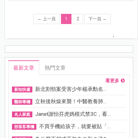
←
上一頁
1
2
下一頁
→
;
最新文章
熱門文章
看更多
新北割頸案受害少年楊承勳名...
新知快遞
立秋後秋燥來襲！中醫教養肺...
醫師專欄
Janet謝怡芬虎媽模式禁3C，看...
名人家庭
不買手機給孩子，就要被貼「...
部落客專欄