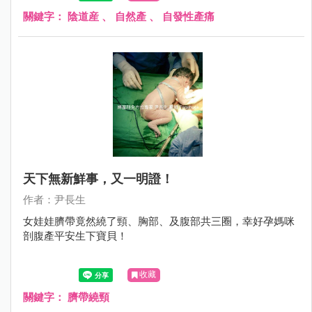
關鍵字：
陰道産
、
自然產
、
自發性產痛
天下無新鮮事，又一明證！
作者：尹長生
女娃娃臍帶竟然繞了頸、胸部、及腹部共三圈，幸好孕媽咪
剖腹產平安生下寶貝！
收藏
關鍵字：
臍帶繞頸