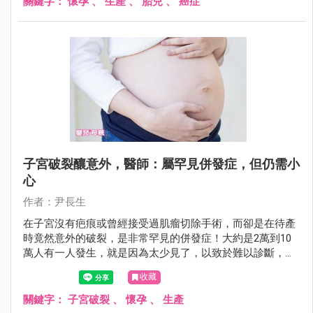
關鍵字：
懷孕
、
生產
、
胎兒
、
癌症
子宮破裂釀意外，醫師：屬罕見併發症，但仍需小
心
作者：尹長生
在子宮沒有疤痕或曾經接受過肌瘤切除手術，而卻是在待產
時竟然意外的破裂，是非常罕見的併發症！大約是2萬到10
萬人有一人發生，就是因為太少見了，以致於難以診斷，更
難以被病家接受。
收藏
關鍵字：
子宮破裂
、
懷孕
、
生產