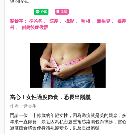
傷的情況。
收藏
關鍵字：
準爸爸
、
陪產
、
攝影
、
照相
、
新生兒
、
婦產
科
、
創傷後症候群
當心！女性過度節食，恐長出鬍鬚
作者：尹長生
門診一位二十餘歲的年輕女性，因為纖瘦就是美的觀念，多
年來一直節食，最近因為私密處重複感染膿包而求診，當心
過度節食將會使身體毛髮變多，以及長出鬍鬚。