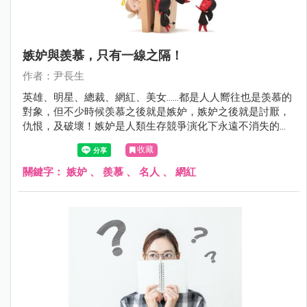
嫉妒與羨慕，只有一線之隔！
作者：尹長生
英雄、明星、總裁、網紅、美女.…..都是人人嚮往也是羡慕的
對象，但不少時候羡慕之後就是嫉妒，嫉妒之後就是討厭，
仇恨，及破壞！嫉妒是人類生存競爭演化下永遠不消失的結
果之一！
收藏
關鍵字：
嫉妒
、
羨慕
、
名人
、
網紅