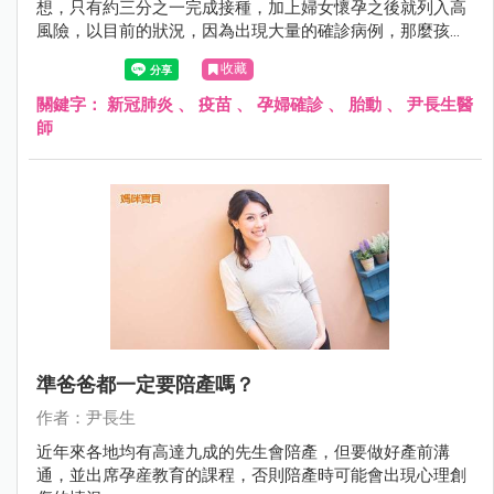
想，只有約三分之一完成接種，加上婦女懷孕之後就列入高
風險，以目前的狀況，因為出現大量的確診病例，那麼孩
童、中老年的高危者、懷孕母親等..就醫能量將被壓縮。
收藏
關鍵字：
新冠肺炎
、
疫苗
、
孕婦確診
、
胎動
、
尹長生醫
師
準爸爸都一定要陪產嗎？
作者：尹長生
近年來各地均有高達九成的先生會陪產，但要做好產前溝
通，並出席孕産教育的課程，否則陪產時可能會出現心理創