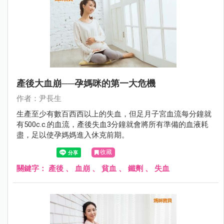
產後大血崩──孕媽咪的第一大危機
作者：尹長生
生產至少有數百西西以上的失血，但足月子宮血流每分鐘就
有500c.c.的血流，產後失血3分鐘就會將所有準備的血液耗
盡，足以使孕媽媽進入休克前期。
收藏
關鍵字：
產後
、
血崩
、
貧血
、
鐵劑
、
失血