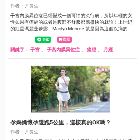
作者：尹長生
子宮內膜異位症已經變成一個可怕的流行病，所以年輕的女
性如果有痛經的或者是腹部不舒服都應盡快的就診！上世紀
的紅星瑪麗蓮夢露，Marilyn Monroe 就是因為這個疾病的困
擾最後自殺身亡！
收藏
關鍵字：
子宮
、
子宮內膜異位症
、
痛經
、
月經
孕媽媽懷孕還跑5公里，這樣真的OK嗎？
作者：尹長生