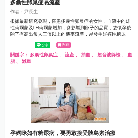
多囊性卵巢症易流產
作者：尹長生
根據最新研究發現，罹患多囊性卵巢症的女性，血液中的雄
性荷爾蒙及LH荷爾蒙增加，會影響到卵子的品質，故懷孕後
除了有高出常人三倍以上的機率流產，易發生妊娠性糖尿病
及高血壓之外，同時也容易難產。
收藏
關鍵字：
多囊性卵巢症
、
流產
、
抽血
、
超音波篩檢
、
血
脂
、
減重
孕媽咪如有糖尿病，要勇敢接受胰島素治療