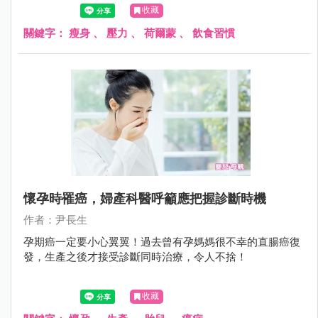
收藏
關鍵字：
瘦身
、
壓力
、
荷爾蒙
、
飲食習慣
懷孕時罹癌，婦產科醫呼籲應把握診斷時機
作者：尹長生
孕期癌一定要小心翼翼！過去曾有孕媽媽很不幸的直腸癌復
發，生產之後才接受診斷同時治療，令人不捨！
收藏