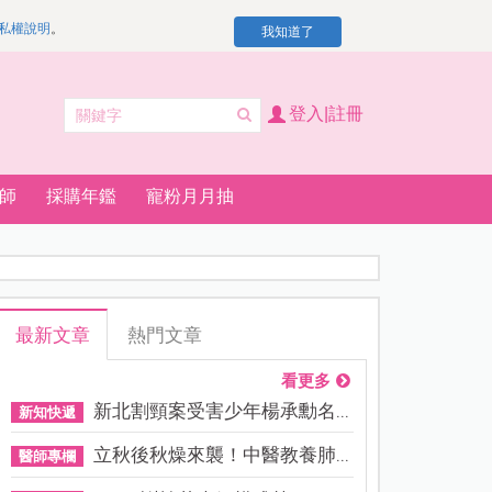
私權說明
。
我知道了
登入|註冊
師
採購年鑑
寵粉月月抽
最新文章
熱門文章
看更多
新北割頸案受害少年楊承勳名...
新知快遞
立秋後秋燥來襲！中醫教養肺...
醫師專欄