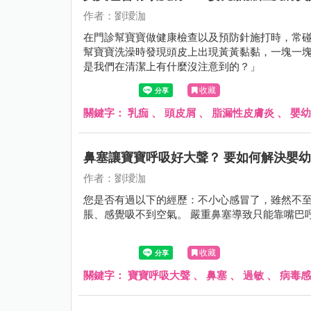
作者：劉璦泇
在門診幫寶寶做健康檢查以及預防針施打時，常碰
幫寶寶洗澡時發現頭皮上出現黃黃黏黏，一塊一塊好像
是我們在清潔上有什麼沒注意到的？」
收藏
關鍵字：
乳痂
、
頭皮屑
、
脂漏性皮膚炎
、
嬰幼
鼻塞讓寶寶呼吸好大聲？ 要如何解決嬰
作者：劉璦泇
您是否有過以下的經歷：不小心感冒了，雖然不
脹、感覺吸不到空氣。 嚴重鼻塞
收藏
關鍵字：
寶寶呼吸大聲
、
鼻塞
、
過敏
、
病毒感