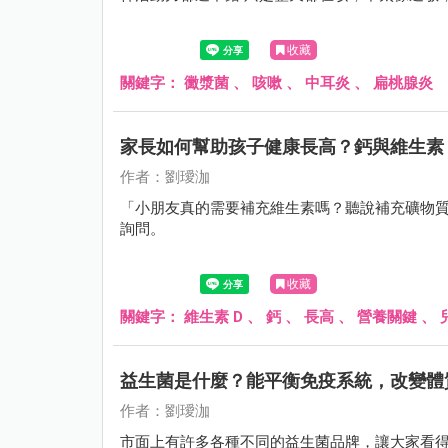
收藏
關鍵字：
黴漿菌
、
咳嗽
、
中耳炎
、
扁桃腺炎
家長如何幫助孩子健康長高？鈣與維生素
作者：劉璦泇
「小朋友真的需要補充維生素嗎？聽說補充礦物
詢問。
收藏
關鍵字：
維生素 D
、
鈣
、
長高
、
營養關鍵
、
益生菌是什麼？能平衡免疫系統，改變體
作者：劉璦泇
市面上有許多各種不同的益生菌品牌，讓大家看