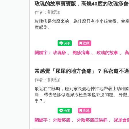
玫瑰的故事寶寶版，高燒40度的玫瑰疹
作者：劉璦泇
玫瑰疹是怎麼來的、為什麼只有小小孩會得、會
度感染。
收藏
關鍵字：
玫瑰疹
、
皰疹病毒
、
玫瑰的故事
、
高
常感覺「尿尿的地方會痛」？ 私密處不
作者：劉璦泇
最近在門診時，碰到家長憂心忡忡地帶著上幼稚園
痛......帶去急診做過尿液檢查等也都沒問題。 外
事？」
收藏
關鍵字：
外陰疼痛
、
外陰疼痛症候群
、
尿尿會