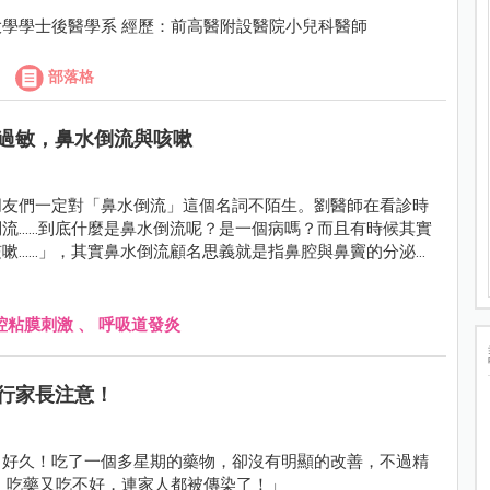
學學士後醫學系 經歷：前高醫附設醫院小兒科醫師
部落格
過敏，鼻水倒流與咳嗽
朋友們一定對「鼻水倒流」這個名詞不陌生。劉醫師在看診時
.....到底什麼是鼻水倒流呢？是一個病嗎？而且有時候其實
.....」，其實鼻水倒流顧名思義就是指鼻腔與鼻竇的分泌物
腔粘膜刺激
、
呼吸道發炎
行家長注意！
、好久！吃了一個多星期的藥物，卻沒有明顯的改善，不過精
，吃藥又吃不好，連家人都被傳染了！」