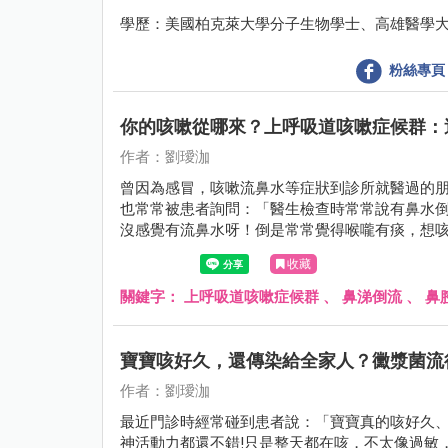
學歷：美國柏克萊大學分子生物學士、高雄醫學大
粉絲專頁
你的咳嗽從哪來？上呼吸道咳嗽症候群：
作者：劉璦泇
曾因為感冒，咳嗽流鼻水等症狀到診所就醫過的
也常常被患者詢問：「醫生檢查時常常說有鼻水倒流.
沒感覺有流鼻水呀！倒是常常覺得喉嚨有痰，想咳嗽.
往後滲，倒流至咽喉的一個正常生理現象。
收藏
關鍵字：
上呼吸道咳嗽症候群
、
鼻涕倒流
、
鼻
寶寶咳好久，還傳染給全家人？黴漿菌流
作者：劉璦泇
最近門診時經常碰到患者說：「寶寶真的咳好久
神活動力都還不錯!只是整天都在咳，不太像過敏