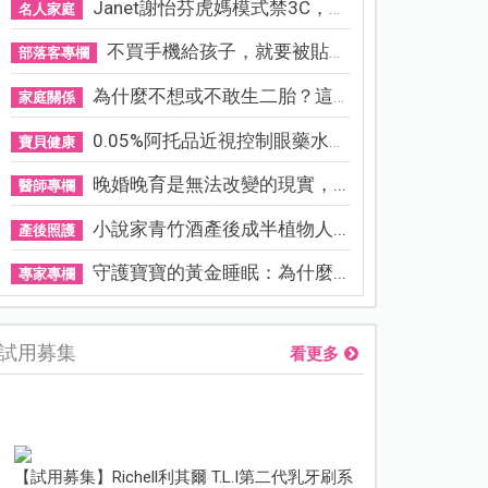
Janet謝怡芬虎媽模式禁3C，看...
名人家庭
不買手機給孩子，就要被貼「...
部落客專欄
為什麼不想或不敢生二胎？這8...
家庭關係
0.05%阿托品近視控制眼藥水納...
寶貝健康
晚婚晚育是無法改變的現實，...
醫師專欄
小說家青竹酒產後成半植物人...
產後照護
守護寶寶的黃金睡眠：為什麼...
專家專欄
試用募集
看更多
【試用募集】Richell利其爾 T.L.I第二代乳牙刷系