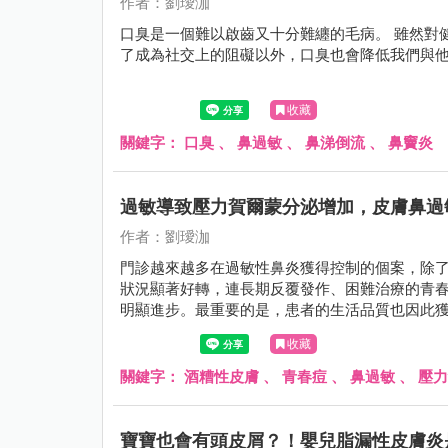
作者：劉璦泇
口臭是一個難以啟齒又十分難纏的毛病。 雖然對
了成為社交上的阻礙以外，口臭也會降低我們與
收藏
關鍵字：
口臭
、
鼻過敏
、
鼻涕倒流
、
鼻竇炎
過敏導致壓力賀爾蒙分泌增加，皮膚鼻過
作者：劉璦泇
門診越來越多在過敏性鼻炎獲得控制的個案，除
狀況顯著好轉，連長期反覆發作、困難治療的青
明顯進步。最重要的是，患者的生活品質也因此
收藏
關鍵字：
酒糟性皮膚
、
青春痘
、
鼻過敏
、
壓力
寶寶也會有頭皮屑？！嬰兒脂漏性皮膚炎