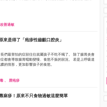
改善過敏
原來是得了「疱疹性齒齦口腔炎」
長們最害怕的症狀往往就屬孩子不吃不喝了。 除了腸胃炎會
症都會導致腸胃蠕動變慢、食慾不振的狀況。 若是上呼吸道
化膿的情形，更加影響孩子的食慾。
毒
、
唇疱疹
蕁麻疹！原來不只食物過敏這麼簡單