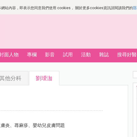
站內容，即表示您同意我們使用 cookies， 關於更多cookies資訊請閱讀我們的
隱
封面人物
專欄
影音
試用
活動
雜誌
搜尋好醫
其他分科
劉璦泇
皮膚炎、蕁麻疹、嬰幼兒皮膚問題