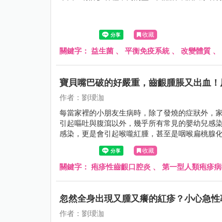
收藏
關鍵字：
益生菌
、
平衡免疫系統
、
改變體質
、
寶貝嘴巴破的好嚴重，齒齦腫脹又出血！
作者：劉璦泇
每當家裡的小朋友生病時，除了發燒的症狀外，家
引起嘔吐與腹瀉以外，幾乎所有常見的嬰幼兒感染
感染，更是會引起喉嚨紅腫，甚至是咽喉扁桃腺
收藏
關鍵字：
疱疹性齒齦口腔炎
、
第一型人類疱疹病
忽然全身出現又腫又癢的紅疹？小心急性
作者：劉璦泇