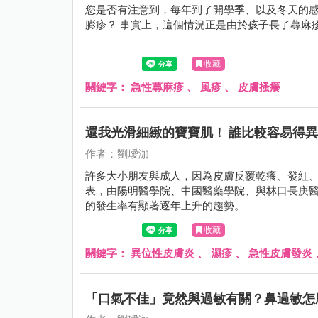
您是否有注意到，每年到了開學季、以及冬天的
膨疹？ 事實上，這個情況正是由於孩子長了蕁麻
收藏
關鍵字：
急性蕁麻疹
、
風疹
、
皮膚搔癢
還我光滑細緻的寶寶肌！ 誰比較容易得
作者：劉璦泇
許多大小朋友與成人，因為皮膚反覆乾癢、發紅
表，由陽明醫學院、中國醫藥學院、與林口長庚
的發生率有顯著逐年上升的趨勢。
收藏
關鍵字：
異位性皮膚炎
、
濕疹
、
急性皮膚發炎
「口氣不佳」竟然與過敏有關？鼻過敏怎