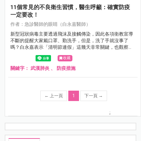
11個常見的不良衛生習慣，醫生呼籲：確實防疫
一定要改！
作者：急診醫師的眼睛（白永嘉醫師）
新型冠狀病毒主要透過飛沫及接觸傳染，因此各項衛教宣導
不斷的提醒大家戴口罩、勤洗手，但是，洗了手就沒事了
嗎？白永嘉表示「清明節連假」這幾天非常關鍵，也觀察到
大家最容易忽視的11種不良衛生習慣，最好可以改過來，來
收藏
看看你有沒有......
關鍵字：
武漢肺炎
、
防疫措施
←
上一頁
1
下一頁
→
;