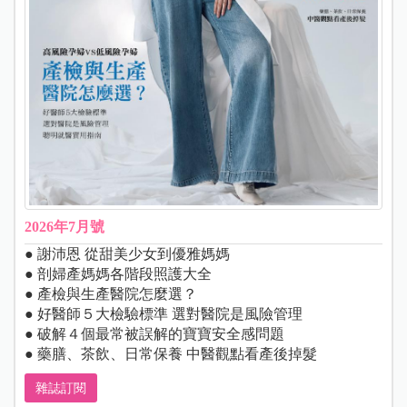
2026年7月號
● 謝沛恩 從甜美少女到優雅媽媽
● 剖婦產媽媽各階段照護大全
● 產檢與生產醫院怎麼選？
● 好醫師５大檢驗標準 選對醫院是風險管理
● 破解４個最常被誤解的寶寶安全感問題
● 藥膳、茶飲、日常保養 中醫觀點看產後掉髮
雜誌訂閱