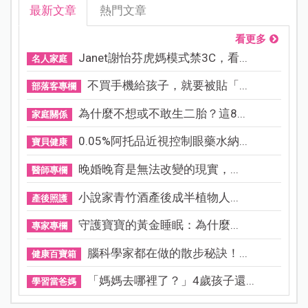
最新文章
熱門文章
看更多
Janet謝怡芬虎媽模式禁3C，看...
名人家庭
不買手機給孩子，就要被貼「...
部落客專欄
為什麼不想或不敢生二胎？這8...
家庭關係
0.05%阿托品近視控制眼藥水納...
寶貝健康
晚婚晚育是無法改變的現實，...
醫師專欄
小說家青竹酒產後成半植物人...
產後照護
守護寶寶的黃金睡眠：為什麼...
專家專欄
腦科學家都在做的散步秘訣！...
健康百寶箱
「媽媽去哪裡了？」4歲孩子還...
學習當爸媽