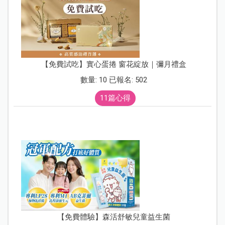
【免費試吃】實心蛋捲 窗花綻放｜彌月禮盒
數量: 10 已報名: 502
11篇心得
【免費體驗】森活舒敏兒童益生菌