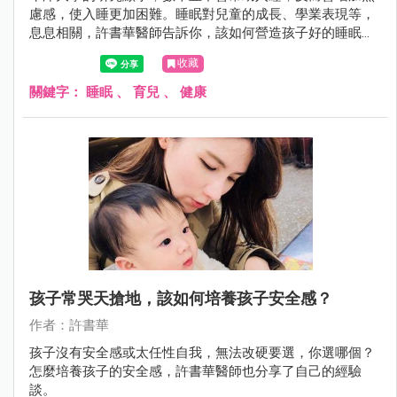
慮感，使入睡更加困難。睡眠對兒童的成長、學業表現等，
息息相關，許書華醫師告訴你，該如何營造孩子好的睡眠環
境。
收藏
關鍵字：
睡眠
、
育兒
、
健康
孩子常哭天搶地，該如何培養孩子安全感？
作者：許書華
孩子沒有安全感或太任性自我，無法改硬要選，你選哪個？
怎麼培養孩子的安全感，許書華醫師也分享了自己的經驗
談。