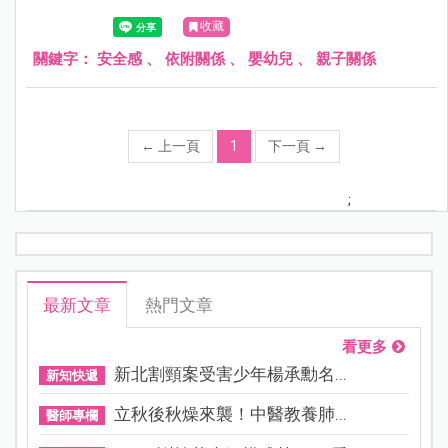
收藏
關鍵字：
安全感
、
依附關係
、
嬰幼兒
、
親子關係
←
上一頁
1
下一頁
→
;
最新文章
熱門文章
看更多
新北割頸案受害少年楊承勳名...
新知快遞
立秋後秋燥來襲！中醫教養肺...
醫師專欄