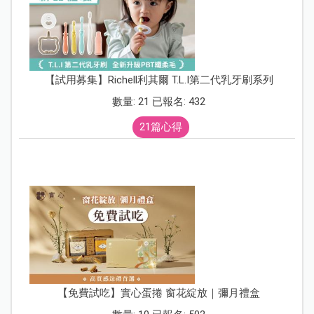
【試用募集】Richell利其爾 T.L.I第二代乳牙刷系列
數量: 21 已報名: 432
21篇心得
【免費試吃】實心蛋捲 窗花綻放｜彌月禮盒