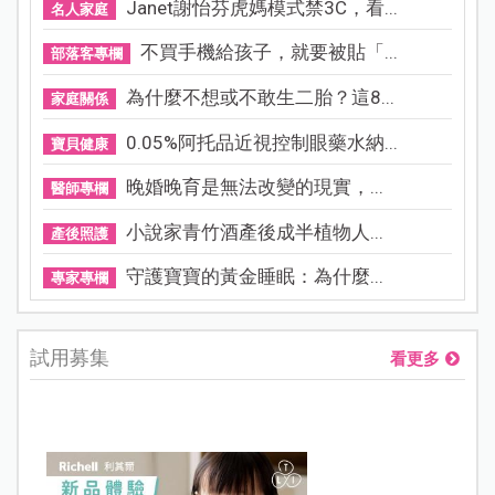
Janet謝怡芬虎媽模式禁3C，看...
名人家庭
不買手機給孩子，就要被貼「...
部落客專欄
為什麼不想或不敢生二胎？這8...
家庭關係
0.05%阿托品近視控制眼藥水納...
寶貝健康
晚婚晚育是無法改變的現實，...
醫師專欄
小說家青竹酒產後成半植物人...
產後照護
守護寶寶的黃金睡眠：為什麼...
專家專欄
試用募集
看更多