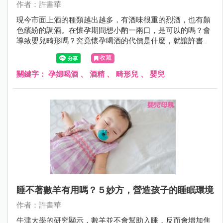
作者：許書華
現今市面上酒的種類越出越多，有酒味很重的烈酒，也有顏
色繽紛的調酒。在懷孕期間想小酌一兩口，是可以的嗎？會
導致嬰兒畸形嗎？究竟懷孕喝酒的代價是什麼，就讓許書華
醫師來告訴妳。
收藏
關鍵字：
孕婦喝酒
、
酒精
、
畸形兒
、
嬰兒
睡不著數羊有用嗎？５妙方，營造孩子的睡眠環境
作者：許書華
牛津大學的研究顯示，數羊並不會幫助入睡，反而會增加焦