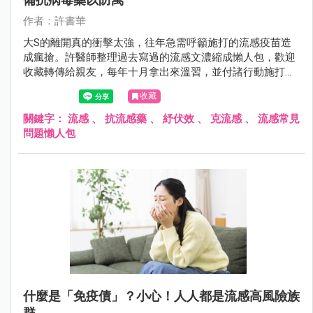
作者：許書華
大S的離開真的衝擊太強，往年急需呼籲施打的流感疫苗造
成瘋搶。許醫師整理過去寫過的流感文濃縮成懶人包，歡迎
收藏轉傳給親友，每年十月拿出來溫習，並付諸行動施打
吧！
收藏
關鍵字：
流感
、
抗流感藥
、
紓伏效
、
克流感
、
流感常見
問題懶人包
什麼是「免疫債」？小心！人人都是流感高風險族
群