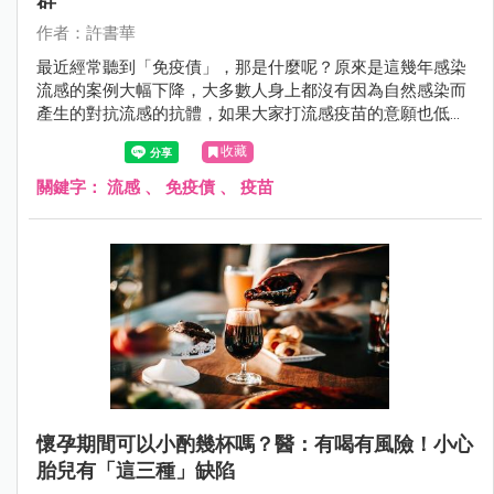
作者：許書華
最近經常聽到「免疫債」，那是什麼呢？原來是這幾年感染
流感的案例大幅下降，大多數人身上都沒有因為自然感染而
產生的對抗流感的抗體，如果大家打流感疫苗的意願也低
落，在多數人都沒有對抗流感抗體的情況下，就可能要面對
收藏
免疫債的發生。
關鍵字：
流感
、
免疫債
、
疫苗
懷孕期間可以小酌幾杯嗎？醫：有喝有風險！小心
胎兒有「這三種」缺陷