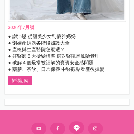
2026年7月號
● 謝沛恩 從甜美少女到優雅媽媽
● 剖婦產媽媽各階段照護大全
● 產檢與生產醫院怎麼選？
● 好醫師５大檢驗標準 選對醫院是風險管理
● 破解４個最常被誤解的寶寶安全感問題
● 藥膳、茶飲、日常保養 中醫觀點看產後掉髮
雜誌訂閱