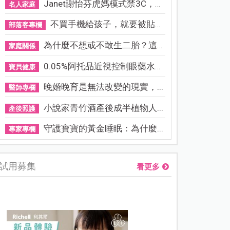
Janet謝怡芬虎媽模式禁3C，看...
名人家庭
不買手機給孩子，就要被貼「...
部落客專欄
為什麼不想或不敢生二胎？這8...
家庭關係
0.05%阿托品近視控制眼藥水納...
寶貝健康
晚婚晚育是無法改變的現實，...
醫師專欄
小說家青竹酒產後成半植物人...
產後照護
守護寶寶的黃金睡眠：為什麼...
專家專欄
試用募集
看更多