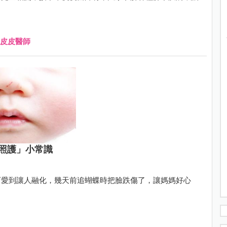
皮皮醫師
照護」小常識
可愛到讓人融化，幾天前追蝴蝶時把臉跌傷了，讓媽媽好心