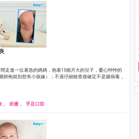
炎
間走進一位著急的媽媽，抱著15個月大的兒子，憂心忡忡的
穿上醫師袍就別想有小孩緣）；不過仔細檢查後確定不是腸病毒，
炎
、
疥瘡
、
手足口症