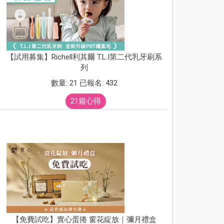
【試用募集】Richell利其爾 T.L.I第二代乳牙刷系
列
數量: 21 已報名: 432
21篇心得
【免費試吃】實心蛋捲 窗花綻放｜彌月禮盒