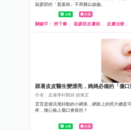
鼠蹊部的「羞羞病」不再難以啟齒。
收藏
關鍵字：
胯下癢
、
鼠蹊部皮膚病
、
皮膚治療
、
跟著皮皮醫生變漂亮，媽媽必備的「傷口
作者：皮膚專科醫師 鍾佩宜
荳荳是個活潑好動的小網美，網路上的照片總是
疼，擔心臉上傷口會留疤？
收藏