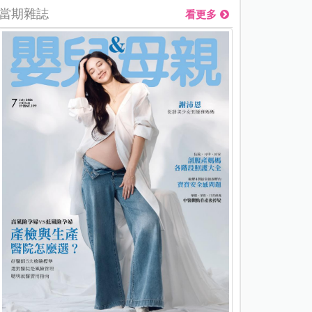
當期雜誌
看更多