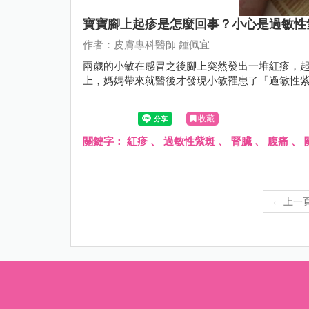
寶寶腳上起疹是怎麼回事？小心是過敏性
作者：皮膚專科醫師 鍾佩宜
兩歲的小敏在感冒之後腳上突然發出一堆紅疹，
上，媽媽帶來就醫後才發現小敏罹患了「過敏性
收藏
關鍵字：
紅疹
、
過敏性紫斑
、
腎臟
、
腹痛
、
←
上一