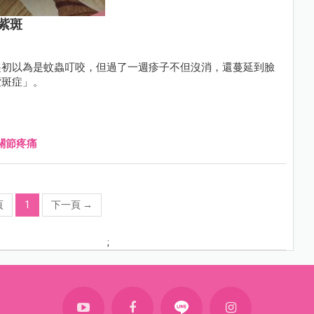
紫斑
起初以為是蚊蟲叮咬，但過了一週疹子不但沒消，還蔓延到臉
紫斑症」。
關節疼痛
頁
1
下一頁
→
;