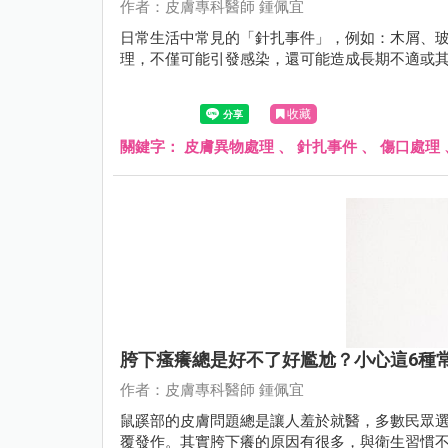
作者：皮膚專科醫師 鍾佩宜
日常生活中常見的「針扎事件」，例如：木屑、
理，不僅可能引發感染，還可能造成長期不適或
收藏
關鍵字：
皮膚異物處理
、
針扎事件
、
傷口處理
胯下瘙癢總是好不了好尷尬？小心這6種
作者：皮膚專科醫師 鍾佩宜
鼠蹊部的皮膚問題總是讓人羞於就醫，多數民眾
覆發作。其實胯下癢的原因有很多，與衛生習慣