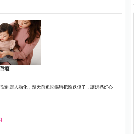
疤痕
可愛到讓人融化，幾天前追蝴蝶時把臉跌傷了，讓媽媽好心
口