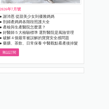
2026年7月號
● 謝沛恩 從甜美少女到優雅媽媽
● 剖婦產媽媽各階段照護大全
● 產檢與生產醫院怎麼選？
● 好醫師５大檢驗標準 選對醫院是風險管理
● 破解４個最常被誤解的寶寶安全感問題
● 藥膳、茶飲、日常保養 中醫觀點看產後掉髮
雜誌訂閱