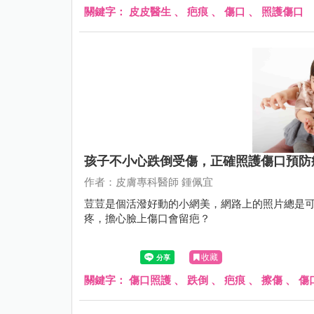
關鍵字：
皮皮醫生
、
疤痕
、
傷口
、
照護傷口
孩子不小心跌倒受傷，正確照護傷口預防
作者：皮膚專科醫師 鍾佩宜
荳荳是個活潑好動的小網美，網路上的照片總是
疼，擔心臉上傷口會留疤？
收藏
關鍵字：
傷口照護
、
跌倒
、
疤痕
、
擦傷
、
傷