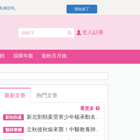
私權說明
。
我知道了
登入|註冊
師
採購年鑑
寵粉月月抽
最新文章
熱門文章
看更多
新北割頸案受害少年楊承勳名...
新知快遞
立秋後秋燥來襲！中醫教養肺...
醫師專欄