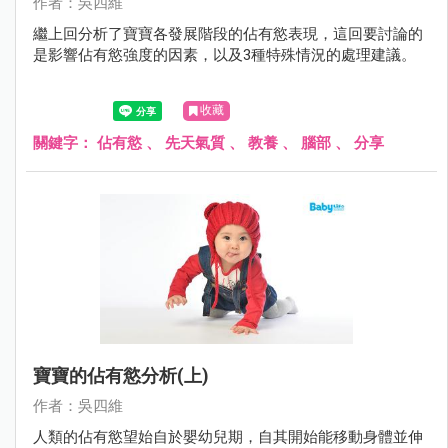
作者：吳四維
繼上回分析了寶寶各發展階段的佔有慾表現，這回要討論的
是影響佔有慾強度的因素，以及3種特殊情況的處理建議。
收藏
關鍵字：
佔有慾
、
先天氣質
、
教養
、
腦部
、
分享
寶寶的佔有慾分析(上)
作者：吳四維
人類的佔有慾望始自於嬰幼兒期，自其開始能移動身體並伸