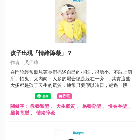
孩子出現「情緒障礙」？
作者：吳四維
在門診經常聽見家長們描述自己的小孩，很膽小、不敢上廁
所、怕鬼、太內向、人多的場合總是躲在一旁…，其實這些
大多都是孩子天生的氣質，通常只要假以時日，經過一段時
間的適應與鼓勵，多數孩子都能夠順利度過；但是在某些情
收藏
形下若孩子本身有疾病如過動症、自閉症與智能障礙，或家
庭的教養出了問題，可能導致小孩無法調適自己身體與心
關鍵字：
教養類型
、
天生氣質
、
易養育型
、
慢吞吞型
、
靈，而出現所謂的情緒障礙。
難養育型
、
情緒障礙