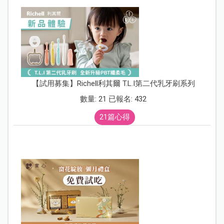
【試用募集】Richell利其爾 T.L.I第二代乳牙刷系列
數量: 21 已報名: 432
21篇心得