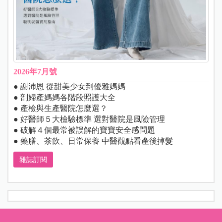
2026年7月號
● 謝沛恩 從甜美少女到優雅媽媽
● 剖婦產媽媽各階段照護大全
● 產檢與生產醫院怎麼選？
● 好醫師５大檢驗標準 選對醫院是風險管理
● 破解４個最常被誤解的寶寶安全感問題
● 藥膳、茶飲、日常保養 中醫觀點看產後掉髮
雜誌訂閱