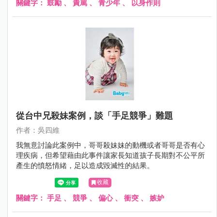
關鍵字：
鼓勵
、
責罵
、
青少年
、
以身作則
從台中兄殺妹案例，談「手足競爭」難題
作者：吳四維
我無意討論此案例中，哥哥殺妹妹的動機或者哥哥是否有心
理疾病，但希望藉由此事件讓家長知道孩子長期對不公平所
產生的憤怒情緒，足以造成毀滅性的結果。
收藏
關鍵字：
手足
、
競爭
、
偏心
、
衝突
、
嫉妒