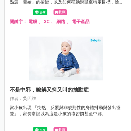
點選「開始」的按鍵，以及如何移動滑鼠至特定目標，除了
能增強小孩的語言理解能力外，對於小孩的手眼協調上也有
收藏
幫助，並藉此增進其認知能力如顏色、形狀與符號的認識。
關鍵字：
電腦
、
3C
、
網路
、
電子產品
不是中邪，瞭解又抖又叫的抽動症
作者：吳四維
當小孩出現 「突然、反覆與非規則性的身體抖動與發出怪
聲」，家長常誤以為這是小孩的壞習慣甚至中邪。
收藏