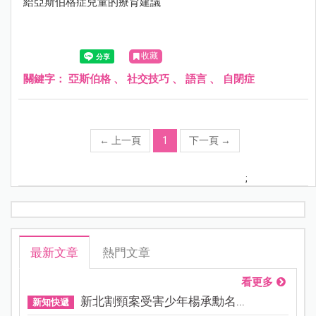
給亞斯伯格症兒童的療育建議
收藏
關鍵字：
亞斯伯格
、
社交技巧
、
語言
、
自閉症
←
上一頁
1
下一頁
→
;
最新文章
熱門文章
看更多
新北割頸案受害少年楊承勳名...
新知快遞