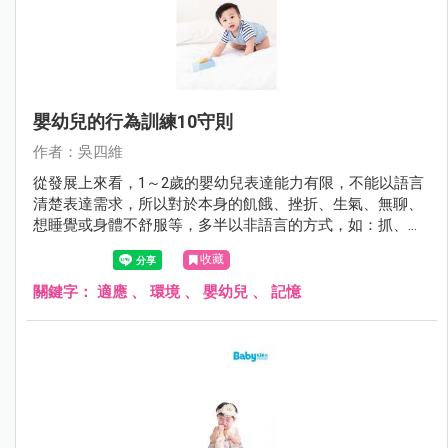
嬰幼兒的行為訓練10守則
作者：吳四維
從發展上來看，1～2歲的嬰幼兒表達能力有限，不能以語言
清楚表達需求，所以對於本身的飢餓、挫折、生氣、無聊、
想睡覺或身體不舒服等，多半以非語言的方式，如：抓、咬
或者打照顧者來吸引大人的注意以獲得滿足。許多的父母或
收藏
照顧者卻把這些行為當成是暴力行為的前哨戰，照顧者要試
著去解讀這些行為的背後意義，不要把這些動作當成沒有禮
關鍵字：
適應
、
環境
、
嬰幼兒
、
記憶
貌的反社會行為。