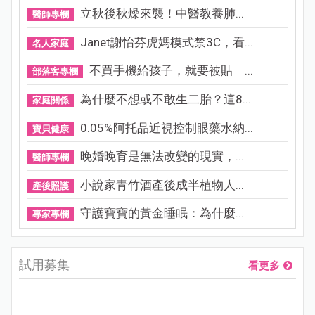
立秋後秋燥來襲！中醫教養肺...
醫師專欄
Janet謝怡芬虎媽模式禁3C，看...
名人家庭
不買手機給孩子，就要被貼「...
部落客專欄
為什麼不想或不敢生二胎？這8...
家庭關係
0.05%阿托品近視控制眼藥水納...
寶貝健康
晚婚晚育是無法改變的現實，...
醫師專欄
小說家青竹酒產後成半植物人...
產後照護
守護寶寶的黃金睡眠：為什麼...
專家專欄
試用募集
看更多