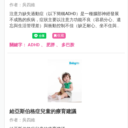
作者：吳四維
注意力缺失過動症（以下簡稱ADHD）是一種腦部神經發展
不成熟的疾病，症狀主要以注意力功能不良（容易分心、遺
忘與生活管理差）與衝動控制不佳（缺乏耐心、坐不住與控
制不住行為）來表現，若未經治療常嚴重且長期影響小孩未
收藏
來的學習成就、人際關係與人格發展。患者通常自學齡前就
開始現症狀，且有40％的患者症狀會持續到成人，儘早提供
關鍵字：
ADHD
、
肥胖
、
多巴胺
其療育與治療對ADHD小孩未來的發展相當重要。
給亞斯伯格症兒童的療育建議
作者：吳四維