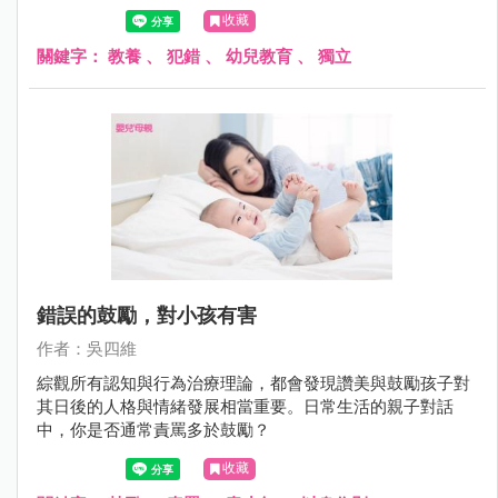
為合群的綿羊時，也因此出現適應上的困難。
收藏
關鍵字：
教養
、
犯錯
、
幼兒教育
、
獨立
錯誤的鼓勵，對小孩有害
作者：吳四維
綜觀所有認知與行為治療理論，都會發現讚美與鼓勵孩子對
其日後的人格與情緒發展相當重要。日常生活的親子對話
中，你是否通常責罵多於鼓勵？
收藏