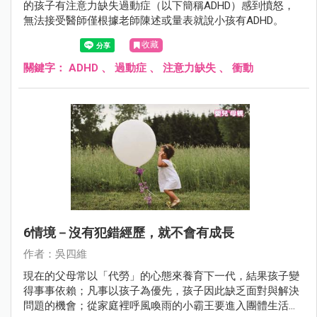
的孩子有注意力缺失過動症（以下簡稱ADHD）感到憤怒，
無法接受醫師僅根據老師陳述或量表就說小孩有ADHD。
收藏
關鍵字：
ADHD
、
過動症
、
注意力缺失
、
衝動
6情境－沒有犯錯經歷，就不會有成長
作者：吳四維
現在的父母常以「代勞」的心態來養育下一代，結果孩子變
得事事依賴；凡事以孩子為優先，孩子因此缺乏面對與解決
問題的機會；從家庭裡呼風喚雨的小霸王要進入團體生活成