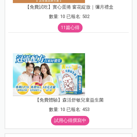
【免費試吃】實心蛋捲 窗花綻放｜彌月禮盒
數量: 10 已報名: 502
11篇心得
【免費體驗】森活舒敏兒童益生菌
數量: 10 已報名: 453
試用心得撰寫中