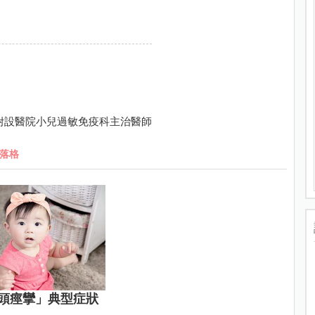
附設醫院小兒過敏免疫科主治醫師
落格
頭痙攣」典型症狀