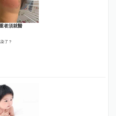
重者須就醫
感染了？