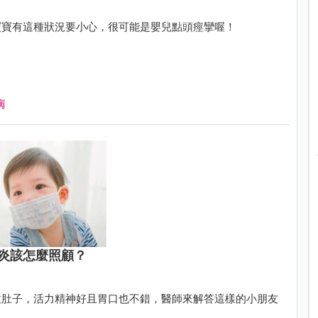
寶寶有這種狀況要小心，很可能是嬰兒點頭痙攣喔！
病
炎該怎麼照顧？
拉肚子，活力精神好且胃口也不錯，醫師來解答這樣的小朋友