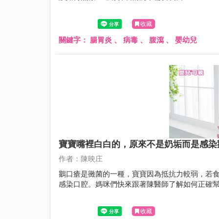
收藏
關鍵字：
腸胃炎
、
病毒
、
腹瀉
、
嬰幼兒
寶寶嘴裡白白的，原來不是奶垢而是感染
作者：陳映庄
鵝口瘡是黴菌的一種，寶寶因為抵抗力較弱，若
感染口腔。媽咪們快來跟著陳醫師了解如何正確
收藏