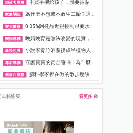
不買手機給孩子，就要被貼「...
部落客專欄
為什麼不想或不敢生二胎？這8...
家庭關係
0.05%阿托品近視控制眼藥水納...
寶貝健康
晚婚晚育是無法改變的現實，...
醫師專欄
小說家青竹酒產後成半植物人...
產後照護
守護寶寶的黃金睡眠：為什麼...
專家專欄
腦科學家都在做的散步秘訣！...
健康百寶箱
試用募集
看更多