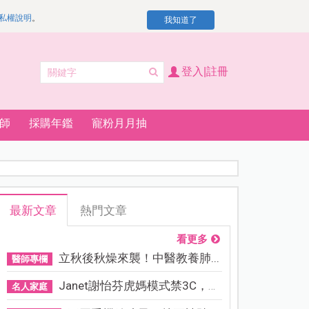
私權說明
。
我知道了
登入|註冊
師
採購年鑑
寵粉月月抽
最新文章
熱門文章
看更多
立秋後秋燥來襲！中醫教養肺...
醫師專欄
Janet謝怡芬虎媽模式禁3C，看...
名人家庭