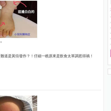
.
，難道是黃疸發作？！仔細一瞧原來是飲食太單調惹得禍！