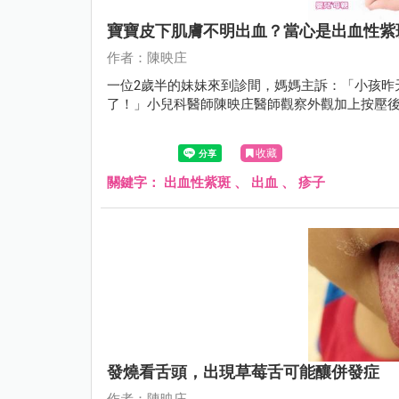
寶寶皮下肌膚不明出血？當心是出血性紫
作者：陳映庄
一位2歲半的妹妹來到診間，媽媽主訴：「小孩昨
了！」小兒科醫師陳映庄醫師觀察外觀加上按壓
收藏
關鍵字：
出血性紫斑
、
出血
、
疹子
發燒看舌頭，出現草莓舌可能釀併發症
作者：陳映庄