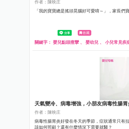
作者：陳映庄
「我的寶寶總是搖頭晃腦好可愛唷～」，家長們
收藏
關鍵字：
嬰兒點頭痙攣
、
嬰幼兒
、
小兒常見疾
天氣變冷、病毒增強，小朋友病毒性腸胃
作者：陳映庄
病毒性腸胃炎好發在冬天的季節，症狀通常只有
該如何照顧？還有什麼情況下需要就醫？