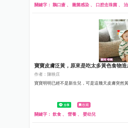
關鍵字：
鵝口瘡
、
黴菌感染
、
口腔念珠菌
、
治
寶寶皮膚泛黃，原來是吃太多黃色食物造
作者：陳映庄
寶寶明明已經不是新生兒，可是這幾天皮膚突然
收藏
關鍵字：
飲食
、
營養
、
嬰幼兒