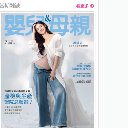
當期雜誌
看更多