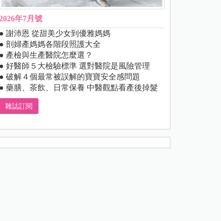
2026年7月號
● 謝沛恩 從甜美少女到優雅媽媽
● 剖婦產媽媽各階段照護大全
● 產檢與生產醫院怎麼選？
● 好醫師５大檢驗標準 選對醫院是風險管理
● 破解４個最常被誤解的寶寶安全感問題
● 藥膳、茶飲、日常保養 中醫觀點看產後掉髮
雜誌訂閱