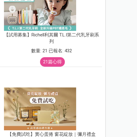
【試用募集】Richell利其爾 T.L.I第二代乳牙刷系
列
數量: 21 已報名: 432
21篇心得
【免費試吃】實心蛋捲 窗花綻放｜彌月禮盒