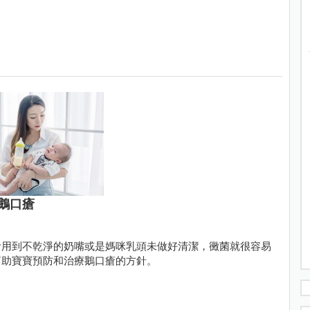
鵝口瘡
食用到不乾淨的奶嘴或是媽咪乳頭未做好清潔，黴菌就很容易
幫助寶寶預防和治療鵝口瘡的方針。