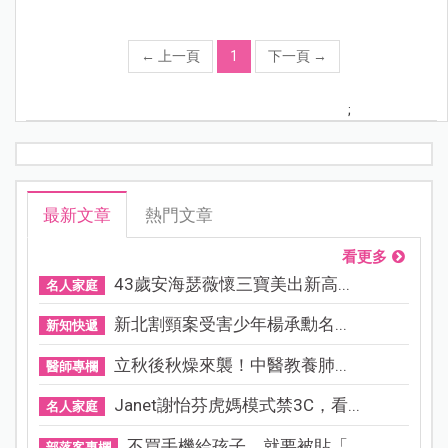
←
上一頁
1
下一頁
→
;
最新文章
熱門文章
看更多
43歲安海瑟薇懷三寶美出新高...
名人家庭
新北割頸案受害少年楊承勳名...
新知快遞
立秋後秋燥來襲！中醫教養肺...
醫師專欄
Janet謝怡芬虎媽模式禁3C，看...
名人家庭
不買手機給孩子，就要被貼「...
部落客專欄