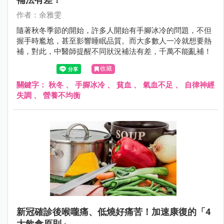
作者：余雅雯
隨著秋冬季節的開始，許多人開始有手腳冰冷的問題，不但
握手時尷尬，甚至影響睡眠品質。而大多數人一冷就想要熱
補，對此，中醫師提醒不同狀況補法有差，千萬不能亂補！
收藏
關鍵字：
秋冬
、
手腳冰冷
、
貧血
、
氣血不足
、
自律神經
失調
、
營養不均衡
新冠確診後喉嚨痛、低燒好痛苦！加速康復的「4
大飲食原則」