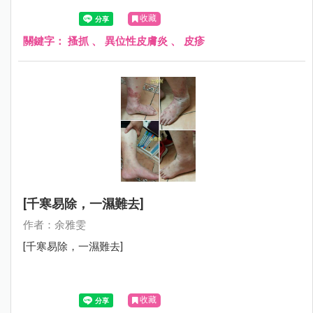
肢及額頭總是包著紗布，母親很心疼的跟我說：在學校都會
收藏
被排斥，很怕別人異樣的眼光……
關鍵字：
搔抓
、
異位性皮膚炎
、
皮疹
[千寒易除，一濕難去]
作者：余雅雯
[千寒易除，一濕難去]
收藏