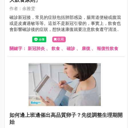
作者：余雅雯
確診新冠後，常見的症狀包括肺部感染，腸胃道便秘或腹瀉
或是皮膚過敏等等。這並不是新冠引發的，事實上，飲食也
會影響確診後的症狀，想快速康復就要注意飲食遵守清淡好
消化原則。另外，也不能因爲隔離期結束就報復性飲食，食
收藏
復經常在病後報復性飲食中發生。
關鍵字：
新冠肺炎
、
飲食
、
確診
、
康復
、
報復性飲食
如何邊上班邊催出高品質卵子？先從調整生理期開
始