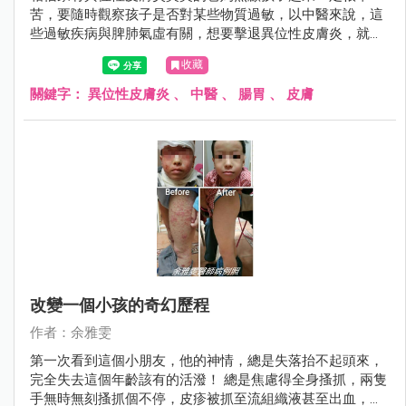
苦，要隨時觀察孩子是否對某些物質過敏，以中醫來說，這
些過敏疾病與脾肺氣虛有關，想要擊退異位性皮膚炎，就要
從照顧腸胃做起，附上一張近日診療的一名小男童，經過3
收藏
個月的持續追蹤治療，皮膚改善許多。
關鍵字：
異位性皮膚炎
、
中醫
、
腸胃
、
皮膚
改變一個小孩的奇幻歷程
作者：余雅雯
第一次看到這個小朋友，他的神情，總是失落抬不起頭來，
完全失去這個年齡該有的活潑！ 總是焦慮得全身搔抓，兩隻
手無時無刻搔抓個不停，皮疹被抓至流組織液甚至出血，四