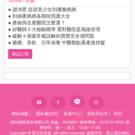
2026年7月號
● 謝沛恩 從甜美少女到優雅媽媽
● 剖婦產媽媽各階段照護大全
● 產檢與生產醫院怎麼選？
● 好醫師５大檢驗標準 選對醫院是風險管理
● 破解４個最常被誤解的寶寶安全感問題
● 藥膳、茶飲、日常保養 中醫觀點看產後掉髮
雜誌訂閱
網站地圖
│
隱私權說明
│
客服中心
│
廣告與合作
|
RSS
婦幼網路股份有限公司 統編：70458331 服務專線：02-8712-5959 | 服
務時間：週一～週五：10:00~17:30
Copyright © 嬰兒與母親. All rights reserved. 版權所有，禁止擅自轉貼