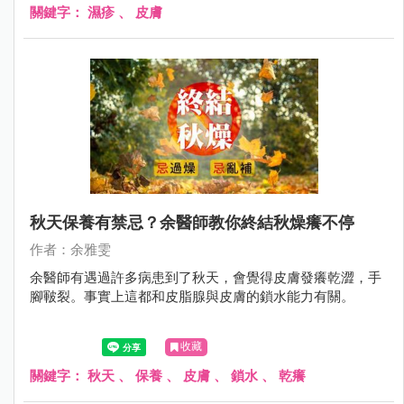
關鍵字：
濕疹
、
皮膚
秋天保養有禁忌？余醫師教你終結秋燥癢不停
作者：余雅雯
余醫師有遇過許多病患到了秋天，會覺得皮膚發癢乾澀，手
腳皸裂。事實上這都和皮脂腺與皮膚的鎖水能力有關。
收藏
關鍵字：
秋天
、
保養
、
皮膚
、
鎖水
、
乾癢