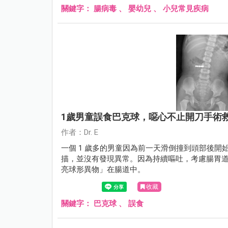
關鍵字：
腸病毒
、
嬰幼兒
、
小兒常見疾病
1歲男童誤食巴克球，噁心不止開刀手術
作者：Dr. E
一個 1 歲多的男童因為前一天滑倒撞到頭部後
描，並沒有發現異常。因為持續嘔吐，考慮腸胃道疾
亮球形異物」在腸道中。
收藏
關鍵字：
巴克球
、
誤食