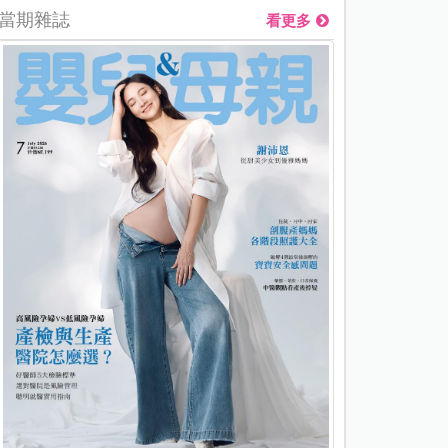
當期雜誌
看更多