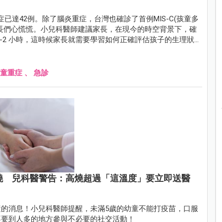
已達42例。除了腦炎重症，台灣也確診了首例MIS-C(孩童多
長們心慌慌。小兒科醫師建議家長，在現今的時空背景下，確
-2 小時，這時候家長就需要學習如何正確評估孩子的生理狀
，家長常帶孩子衝急診但誤解成重症的主訴。
童重症
、
急診
燒 兒科醫警告：高燒超過「這溫度」要立即送醫
的消息！小兒科醫師提醒，未滿5歲的幼童不能打疫苗，口服
不要到人多的地方參與不必要的社交活動！