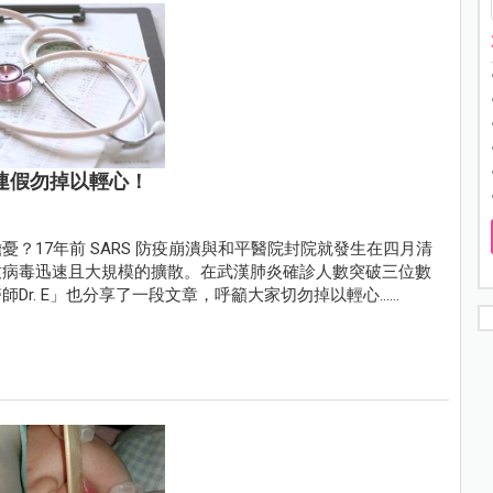
明連假勿掉以輕心！
？17年前 SARS 防疫崩潰與和平醫院封院就發生在四月清
致病毒迅速且大規模的擴散。在武漢肺炎確診人數突破三位數
. E」也分享了一段文章，呼籲大家切勿掉以輕心......