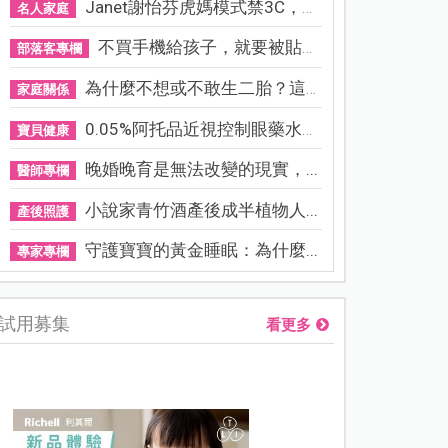
Janet謝怡芬虎媽模式禁3C，看...
名人家庭
不買手機給孩子，就要被貼「...
部落客專欄
為什麼不想或不敢生二胎？這8...
家庭關係
0.05%阿托品近視控制眼藥水納...
寶貝健康
晚婚晚育是無法改變的現實，...
醫師專欄
小說家青竹酒產後成半植物人...
產後照護
守護寶寶的黃金睡眠：為什麼...
專家專欄
試用募集
看更多