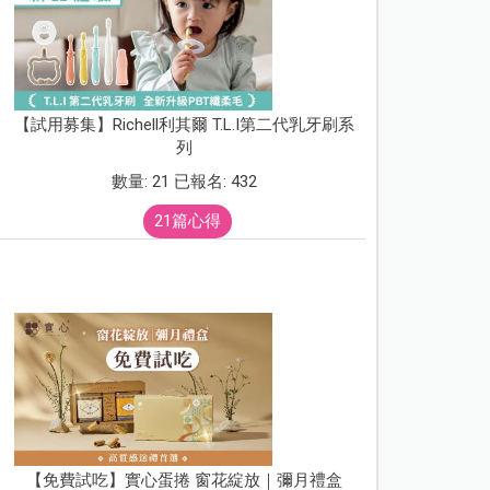
【試用募集】Richell利其爾 T.L.I第二代乳牙刷系
列
數量: 21 已報名: 432
21篇心得
【免費試吃】實心蛋捲 窗花綻放｜彌月禮盒