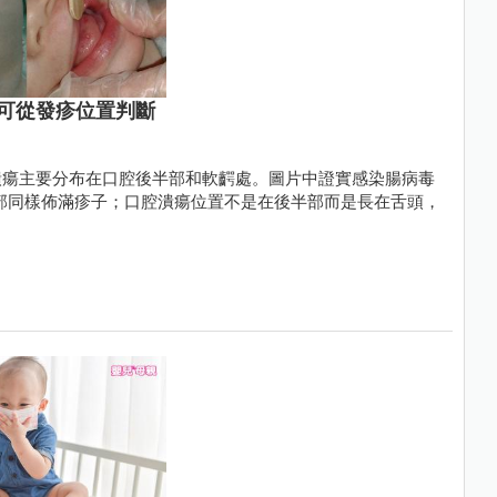
可從發疹位置判斷
潰瘍主要分布在口腔後半部和軟齶處。圖片中證實感染腸病毒
臉部同樣佈滿疹子；口腔潰瘍位置不是在後半部而是長在舌頭，