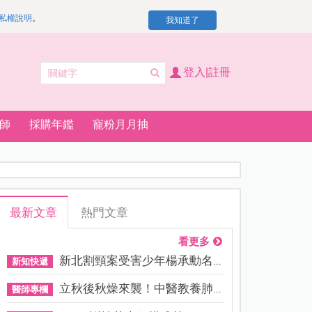
私權說明
。
我知道了
登入|註冊
師
採購年鑑
寵粉月月抽
最新文章
熱門文章
看更多
新北割頸案受害少年楊承勳名...
新知快遞
立秋後秋燥來襲！中醫教養肺...
醫師專欄