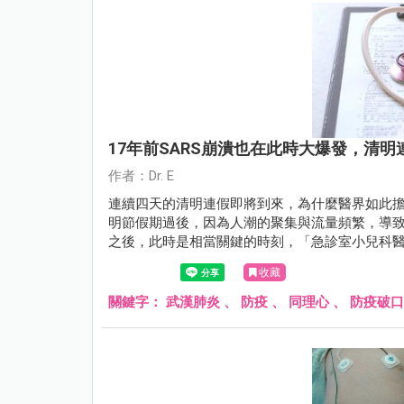
17年前SARS崩潰也在此時大爆發，清
作者：Dr. E
連續四天的清明連假即將到來，為什麼醫界如此擔憂
明節假期過後，因為人潮的聚集與流量頻繁，導
之後，此時是相當關鍵的時刻，「急診室小兒科醫師Dr
收藏
關鍵字：
武漢肺炎
、
防疫
、
同理心
、
防疫破口