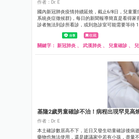
作者：Dr. E
國內新冠肺炎疫情持續延燒，截止6/8日，兒童重症
系統炎症徵候群)，每日的新聞報導簡直是看得家
診者無法到診所看診，或到急診室可能需要等待 1
況。以下小兒科醫師整理了五個確診新冠肺炎後
收藏
關鍵字：
新冠肺炎
、
武漢肺炎
、
兒童確診
、
兒
基隆2歲男童確診不治！病程出現罕見高
作者：Dr. E
本土確診數居高不下，近日又發生幼童確診後病逝
藥物也無法使用，還是建議家中若有小孩，盡量