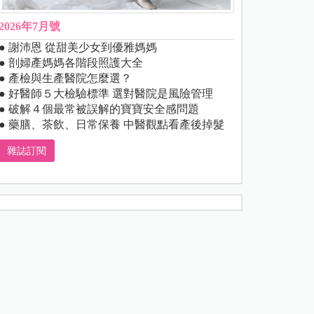
2026年7月號
● 謝沛恩 從甜美少女到優雅媽媽
● 剖婦產媽媽各階段照護大全
● 產檢與生產醫院怎麼選？
● 好醫師５大檢驗標準 選對醫院是風險管理
● 破解４個最常被誤解的寶寶安全感問題
● 藥膳、茶飲、日常保養 中醫觀點看產後掉髮
雜誌訂閱