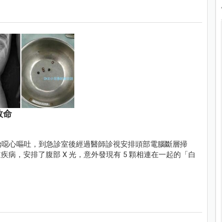
救命
開始噁心嘔吐，到急診室後經過醫師診視安排頭部電腦斷層掃
病，安排了腹部 X 光，意外發現有 5 顆相連在一起的「白