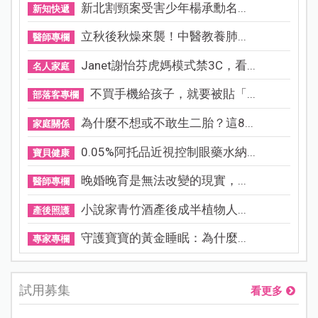
新北割頸案受害少年楊承勳名...
新知快遞
立秋後秋燥來襲！中醫教養肺...
醫師專欄
Janet謝怡芬虎媽模式禁3C，看...
名人家庭
不買手機給孩子，就要被貼「...
部落客專欄
為什麼不想或不敢生二胎？這8...
家庭關係
0.05%阿托品近視控制眼藥水納...
寶貝健康
晚婚晚育是無法改變的現實，...
醫師專欄
小說家青竹酒產後成半植物人...
產後照護
守護寶寶的黃金睡眠：為什麼...
專家專欄
試用募集
看更多