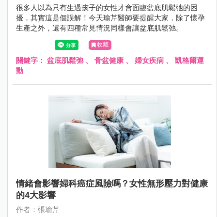
很多人以為只有生過孩子的女性才會面臨盆底肌鬆弛的困
擾，其實這是個誤解！今天瑜芹醫師要提醒大家，除了懷孕
生產之外，還有四種常見情況同樣會讓盆底肌鬆弛。
收藏
關鍵字：
盆底肌鬆弛
、
骨盆健康
、
婦女疾病
、
凱格爾運
動
情緒會影響婦科癌症風險嗎？女性無形壓力對健康
的4大影響
作者：張瑜芹