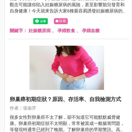
觀念可能讓你陷入妊娠糖尿病的風險，甚至影響胎兒發育和
自身健康！今天就來告訴大家6種最容易誘發妊娠糖尿病的
食物，幫助準媽媽們建立完整的孕期飲食安全意識！
收藏
關鍵字：
妊娠糖尿病
、
孕婦飲食
、
孕婦血糖
卵巢癌初期症狀？原因、存活率、自我檢測方式
作者：張瑜芹
很多女性對卵巢癌不太了解，卻不知道它可能默默威脅健
康。卵巢癌初期症狀不太明顯，常常被當成一般腸胃問題，
等發現時通常已經到了晚期。了解卵巢癌的早期警訊、高風