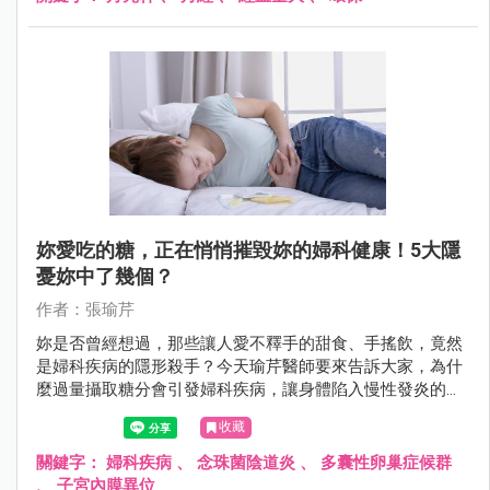
妳愛吃的糖，正在悄悄摧毀妳的婦科健康！5大隱
憂妳中了幾個？
作者：張瑜芹
妳是否曾經想過，那些讓人愛不釋手的甜食、手搖飲，竟然
是婦科疾病的隱形殺手？今天瑜芹醫師要來告訴大家，為什
麼過量攝取糖分會引發婦科疾病，讓身體陷入慢性發炎的惡
性循環！
收藏
關鍵字：
婦科疾病
、
念珠菌陰道炎
、
多囊性卵巢症候群
、
子宮內膜異位