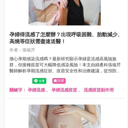
孕婦得流感了怎麼辦？出現呼吸困難、胎動減少、
高燒等症狀需盡速送醫！
作者：張瑜芹
擔心孕期感染流感嗎？最新研究顯示孕婦是流感高風險族
群，但接種疫苗可大幅降低感染風險！本文由婦產科張瑜芹
醫師解析孕期流感症狀、疫苗安全性和治療建議，從預防、
診斷到照護策略，提供完整防護方案，守護媽媽寶寶健康！
收藏
公費疫苗資格、接種時機、防護重點一次搞懂。
關鍵字：
孕婦流感
、
孕婦流感疫苗
、
流感疫苗副作用