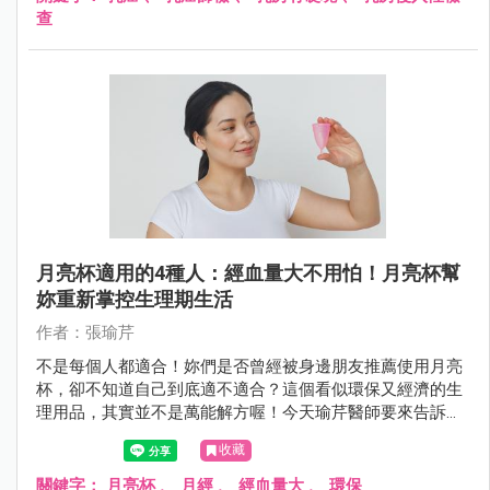
查
月亮杯適用的4種人：經血量大不用怕！月亮杯幫
妳重新掌控生理期生活
作者：張瑜芹
不是每個人都適合！妳們是否曾經被身邊朋友推薦使用月亮
杯，卻不知道自己到底適不適合？這個看似環保又經濟的生
理用品，其實並不是萬能解方喔！今天瑜芹醫師要來告訴大
家，哪4種人最適合使用月亮杯，以及使用前必須知道的重
收藏
要事項！
關鍵字：
月亮杯
、
月經
、
經血量大
、
環保