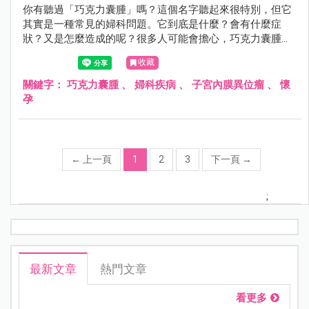
你有聽過「巧克力囊腫」嗎？這個名字聽起來很特別，但它
其實是一種常見的婦科問題。它到底是什麼？會有什麼症
狀？又是怎麼造成的呢？很多人可能會擔心，巧克力囊腫會
影響懷孕嗎？它會自己消失嗎？如果需要開刀，要多大才需
收藏
要？手術後的恢復期又要多久？這篇文章由婦產科張瑜芹醫
師，帶你了解這個影響許多女性健康的問題。
關鍵字：
巧克力囊腫
、
婦科疾病
、
子宮內膜異位瘤
、
懷
孕
←
上一頁
1
2
3
下一頁
→
;
最新文章
熱門文章
看更多