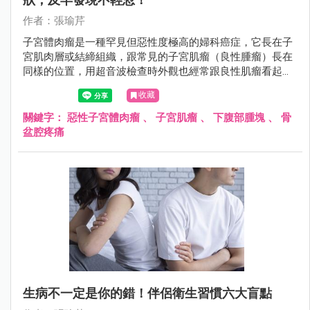
作者：張瑜芹
子宮體肉瘤是一種罕見但惡性度極高的婦科癌症，它長在子
宮肌肉層或結締組織，跟常見的子宮肌瘤（良性腫瘤）長在
同樣的位置，用超音波檢查時外觀也經常跟良性肌瘤看起來
無異，所以非常容易被誤認為是「普通的肌瘤」。
收藏
關鍵字：
惡性子宮體肉瘤
、
子宮肌瘤
、
下腹部腫塊
、
骨
盆腔疼痛
生病不一定是你的錯！伴侶衛生習慣六大盲點