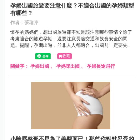
孕婦出國旅遊要注意什麼？不適合出國的孕婦類型
有哪些？
作者：張瑜芹
懷孕的媽媽們，想出國旅遊卻不知道該注意哪些事情？除了
考慮適合的旅遊孕期，還要注意長途交通和飲食安全的問
題。提醒，孕期出遊，並非人人都適合，出國前一定要先請
醫師評估自己的狀況是否適合出國，母胎安全才應為首要考
收藏
量。萬一在國外發生身體不適要緊急就醫，又該準備哪些東
西？孕婦出國需要帶媽媽手冊嗎？這篇文章由婦產科張瑜芹
關鍵字：
孕婦出國
、
孕媽咪出國
、
孕婦長途飛行
醫師，帶你一起來了解這些重要的資訊。
小陰唇整形不是為了美觀而已！那些你默默忍受的