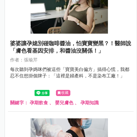
婆婆讓孕媳別碰咖啡醬油，怕寶寶變黑？！醫師說
「膚色看基因安排，和醬油沒關係！」
作者：張瑜芹
每次聽到孕媽咪們被這些「寶寶美白偏方」搞得心慌，我都
忍不住想掛個牌子：「這裡是婦產科，不是染布工廠！」
收藏
關鍵字：
孕期飲食
、
嬰兒膚色
、
孕期知識