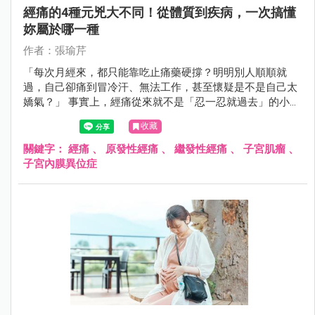
經痛的4種元兇大不同！從體質到疾病，一次搞懂
妳屬於哪一種
作者：張瑜芹
「每次月經來，都只能靠吃止痛藥硬撐？明明別人順順就
過，自己卻痛到冒冷汗、無法工作，甚至懷疑是不是自己太
嬌氣？」 事實上，經痛從來就不是「忍一忍就過去」的小
事，而是身體發出的重要警訊！許多女性誤以為經痛是體質
收藏
問題，只要吃止痛藥就好，卻忽略了背後可能隱藏著婦科疾
病。如果妳的經痛總是治不好，甚至隨著年紀越來越嚴重，
關鍵字：
經痛
、
原發性經痛
、
繼發性經痛
、
子宮肌瘤
、
可能是身體正在告訴妳：「這裡出問題了！」
子宮內膜異位症