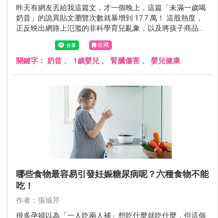
昨天有網友丟給我這篇文，才一個晚上，這篇「未滿一歲喝
奶昔」的詭異貼文瀏覽次數就暴增到 17.7 萬！ 這股熱度，
正反映出網路上氾濫的非科學育兒亂象，以及將孩子商品化
的可悲趨勢。
收藏
關鍵字：
奶昔
、
1歲嬰兒
、
腎臟傷害
、
嬰兒健康
哪些食物最容易引發妊娠糖尿病呢？六種食物不能
吃！
作者：張瑜芹
很多孕婦以為「一人吃兩人補」想吃什麼就吃什麼，但這個