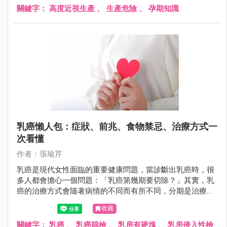
關鍵字：
高度近視生產
、
生產危險
、
孕期知識
乳癌懶人包：症狀、前兆、食物禁忌、治療方式一
次看懂
作者：張瑜芹
乳癌是現代女性面臨的重要健康問題，當診斷出乳癌時，很
多人都會擔心一個問題：「乳癌第幾期要切除？」其實，乳
癌的治療方式會隨著病情的不同而有所不同，分期是治療計
畫的關鍵指標之一。
收藏
關鍵字：
乳癌
、
乳癌篩檢
、
乳房有硬塊
、
乳房侵入性檢