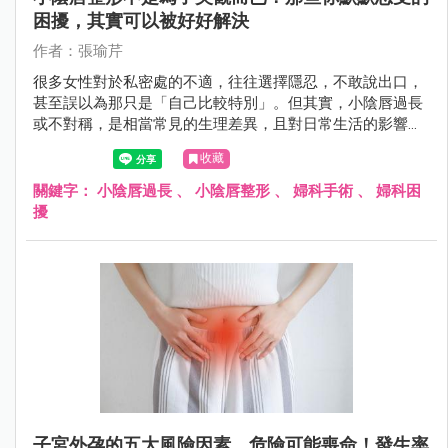
困擾，其實可以被好好解決
作者：張瑜芹
很多女性對於私密處的不適，往往選擇隱忍，不敢說出口，
甚至誤以為那只是「自己比較特別」。但其實，小陰唇過長
或不對稱，是相當常見的生理差異，且對日常生活的影響，
遠比想像中更真實——從運動摩擦的不適、穿著受限，到清
收藏
潔困難甚至影響親密關係，都可能悄悄累積成長期壓力。
關鍵字：
小陰唇過長
、
小陰唇整形
、
婦科手術
、
婦科困
擾
子宮外孕的五大風險因素，危險可能喪命！發生率