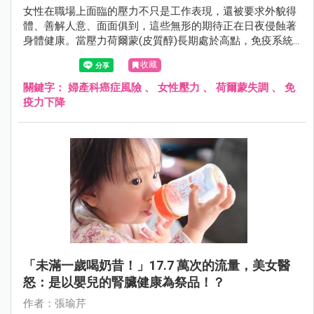
女性在職場上面臨的壓力不只是工作表現，還被要求外貌得
體、善解人意、面面俱到，這些無形的期待正在日夜侵蝕著
身體健康。當壓力荷爾蒙(皮質醇)長期處於高點，免疫系統
受到抑制，就會造成細胞修復功能下降、荷爾蒙失調。
收藏
關鍵字：
婦產科癌症風險
、
女性壓力
、
荷爾蒙失調
、
免
疫力下降
「未滿一歲喝奶昔！」17.7 萬次的流量，美女醫
怒：是以嬰兒的腎臟健康為祭品！？
作者：張瑜芹