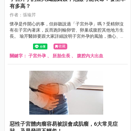
有多高？
作者：張瑜芹
懷孕是件開心的事，但妳聽說過「子宮外孕」嗎？受精卵沒
有在子宮內著床，反而跑到輸卵管、卵巢或腹腔其他地方生
長。 瑜芹醫師要跟大家詳細說明子宮外孕的風險，擔心、害
怕的下一步，是面對恐懼。
收藏
關鍵字：
子宮外孕
、
胚胎生長
、
腹腔內大出血
惡性子宮體肉瘤容易被誤會成肌瘤，6大常見症
狀，及早發現不輕忽！