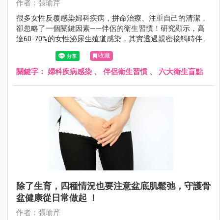
作者：張瑜芹
很多女性反覆感染婦科疾病，拼命治療、注重自己的清潔，
卻忽略了一個關鍵因素——伴侶的衛生習慣！研究顯示，高
達60-70%的女性泌尿生殖道感染，其實透過親密接觸時伴侶
帶來的細菌、病毒或黴菌造成。
收藏
關鍵字：
婦科疾病感染
、
伴侶衛生習慣
、
六大衛生盲點
除了生育，四種情況也要注意盆底肌鬆弛，守護骨
盆健康從日常做起 ！
作者：張瑜芹