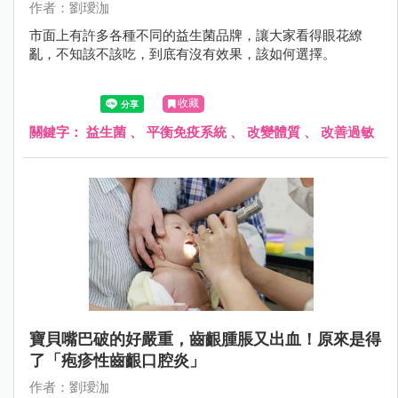
作者：劉璦泇
市面上有許多各種不同的益生菌品牌，讓大家看得眼花繚
亂，不知該不該吃，到底有沒有效果，該如何選擇。
收藏
關鍵字：
益生菌
、
平衡免疫系統
、
改變體質
、
改善過敏
寶貝嘴巴破的好嚴重，齒齦腫脹又出血！原來是得
了「疱疹性齒齦口腔炎」
作者：劉璦泇