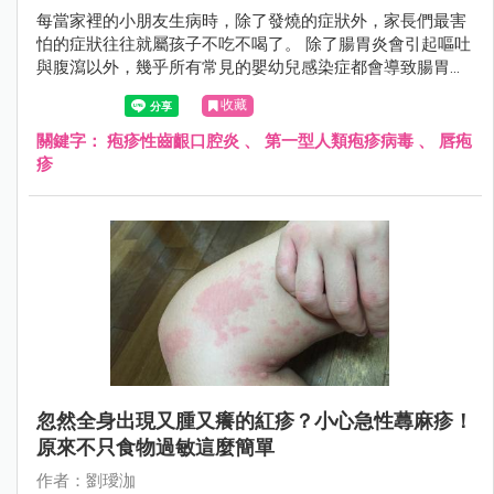
每當家裡的小朋友生病時，除了發燒的症狀外，家長們最害
怕的症狀往往就屬孩子不吃不喝了。 除了腸胃炎會引起嘔吐
與腹瀉以外，幾乎所有常見的嬰幼兒感染症都會導致腸胃蠕
動變慢、食慾不振的狀況。 若是上呼吸道感染，更是會引起
收藏
喉嚨紅腫，甚至是咽喉扁桃腺化膿的情形，更加影響孩子的
食慾。
關鍵字：
疱疹性齒齦口腔炎
、
第一型人類疱疹病毒
、
唇疱
疹
忽然全身出現又腫又癢的紅疹？小心急性蕁麻疹！
原來不只食物過敏這麼簡單
作者：劉璦泇