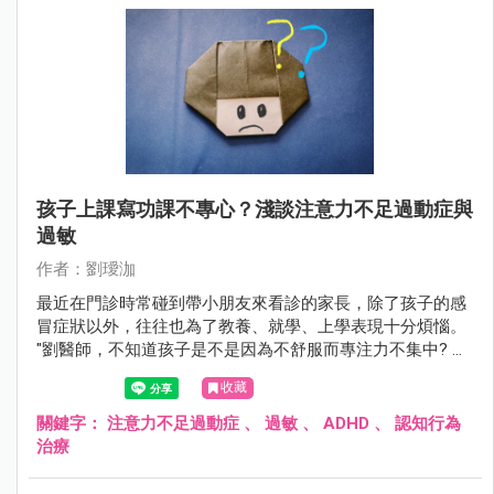
孩子上課寫功課不專心？淺談注意力不足過動症與
過敏
作者：劉璦泇
最近在門診時常碰到帶小朋友來看診的家長，除了孩子的感
冒症狀以外，往往也為了教養、就學、上學表現十分煩惱。
"劉醫師，不知道孩子是不是因為不舒服而專注力不集中? 老
師常常跟我們反映孩子上課不專心，回家功課也是需要我們
收藏
全程盯著才能完成。 每天光是幫他看功課就造成親子衝突不
斷......這該如何是好呢？ 在之前的文章中我們曾分享過，兒童
關鍵字：
注意力不足過動症
、
過敏
、
ADHD
、
認知行為
出現注意力不集中、過動、衝動控制障礙與過敏性體質密切
治療
相關。 這些孩子因過敏性鼻炎、異位性皮膚炎、氣喘等病
症，導致睡眠品質差以及神經傳導物質的調控異常，較其他