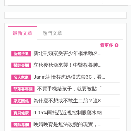
;
最新文章
熱門文章
看更多
新北割頸案受害少年楊承勳名...
新知快遞
立秋後秋燥來襲！中醫教養肺...
醫師專欄
Janet謝怡芬虎媽模式禁3C，看...
名人家庭
不買手機給孩子，就要被貼「...
部落客專欄
為什麼不想或不敢生二胎？這8...
家庭關係
0.05%阿托品近視控制眼藥水納...
寶貝健康
晚婚晚育是無法改變的現實，...
醫師專欄