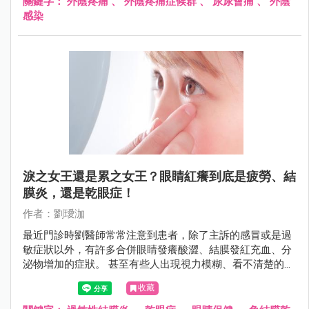
關鍵字：
外陰疼痛
、
外陰疼痛症候群
、
尿尿會痛
、
外陰
感染
淚之女王還是累之女王？眼睛紅癢到底是疲勞、結
膜炎，還是乾眼症！
作者：劉璦泇
最近門診時劉醫師常常注意到患者，除了主訴的感冒或是過
敏症狀以外，有許多合併眼睛發癢酸澀、結膜發紅充血、分
泌物增加的症狀。 甚至有些人出現視力模糊、看不清楚的病
症。
收藏