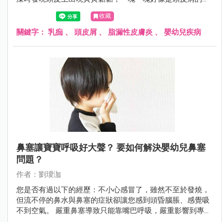
西......請問這麼小就有頭皮屑正常嗎？是不是我們在清潔上有
收藏
什麼沒注意到的？」
關鍵字：
乳痂
、
頭皮屑
、
脂漏性皮膚炎
、
嬰幼兒疾病
鼻塞讓寶寶呼吸好大聲？ 要如何解決嬰幼兒鼻塞
問題？
作者：劉璦泇
您是否有過以下的經歷：不小心感冒了，雖然不至於發燒，
但流不停的鼻水與鼻塞的症狀卻讓您感到頭昏腦脹、感覺吸
不到空氣。 嚴重鼻塞導致只能靠嘴巴呼吸，嚴重影響到專注
力與工作效率、痛不欲生。