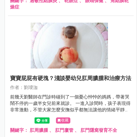
關鍵字：
過敏性結膜炎
、
乾眼症
、
眼睛保健
、
角結膜乾
燥症
寶寶屁屁有硬塊？淺談嬰幼兒肛周膿腫和治療方法
作者：劉璦泇
前幾天劉醫師在門診時碰到了一個憂心忡忡的媽媽，帶著哭
鬧不停的一歲半女兒前來就診。 一進入診間時，孩子表現得
非常激動，不管大家怎麼安撫似乎都無法讓他的情緒平靜下
來。
收藏
關鍵字：
肛周膿腫
、
肛門廔管
、
肛門隱窩發育不全