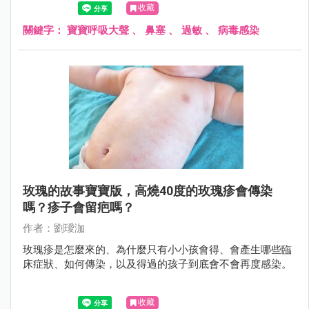
收藏
關鍵字：
寶寶呼吸大聲
、
鼻塞
、
過敏
、
病毒感染
玫瑰的故事寶寶版，高燒40度的玫瑰疹會傳染
嗎？疹子會留疤嗎？
作者：劉璦泇
玫瑰疹是怎麼來的、為什麼只有小小孩會得、會產生哪些臨
床症狀、如何傳染，以及得過的孩子到底會不會再度感染。
收藏