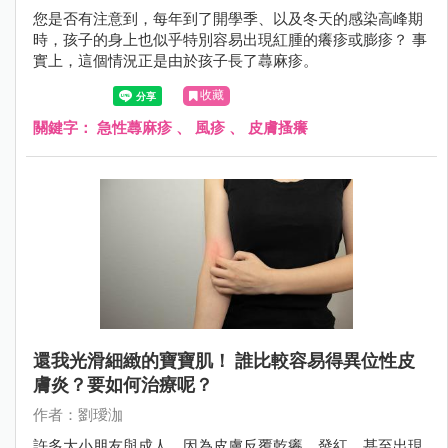
您是否有注意到，每年到了開學季、以及冬天的感染高峰期
時，孩子的身上也似乎特別容易出現紅腫的癢疹或膨疹？ 事
實上，這個情況正是由於孩子長了蕁麻疹。
收藏
關鍵字：
急性蕁麻疹
、
風疹
、
皮膚搔癢
還我光滑細緻的寶寶肌！ 誰比較容易得異位性皮
膚炎？要如何治療呢？
作者：劉璦泇
許多大小朋友與成人，因為皮膚反覆乾癢、發紅、甚至出現