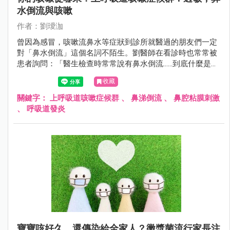
水倒流與咳嗽
作者：劉璦泇
曾因為感冒，咳嗽流鼻水等症狀到診所就醫過的朋友們一定
對「鼻水倒流」這個名詞不陌生。劉醫師在看診時也常常被
患者詢問：「醫生檢查時常常說有鼻水倒流......到底什麼是鼻
水倒流呢？是一個病嗎？而且有時候其實沒感覺有流鼻水
收藏
呀！倒是常常覺得喉嚨有痰，想咳嗽......」，其實鼻水倒流顧
名思義就是指鼻腔與鼻竇的分泌物往後滲，倒流至咽喉的一
關鍵字：
上呼吸道咳嗽症候群
、
鼻涕倒流
、
鼻腔粘膜刺激
個正常生理現象。
、
呼吸道發炎
寶寶咳好久，還傳染給全家人？黴漿菌流行家長注