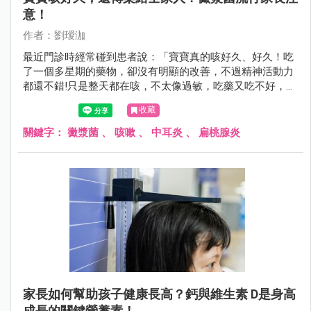
意！
作者：劉璦泇
最近門診時經常碰到患者說：「寶寶真的咳好久、好久！吃
了一個多星期的藥物，卻沒有明顯的改善，不過精神活動力
都還不錯!只是整天都在咳，不太像過敏，吃藥又吃不好，連
家人都被傳染了！」
收藏
關鍵字：
黴漿菌
、
咳嗽
、
中耳炎
、
扁桃腺炎
家長如何幫助孩子健康長高？鈣與維生素 D是身高
成長的關鍵營養素！