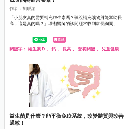
作者：劉璦泇
「小朋友真的需要補充維生素嗎？聽說補充礦物質能幫助長
高，這是真的嗎？」璦泇醫師的診間經常收到家長詢問。
收藏
關鍵字：
維生素 D
、
鈣
、
長高
、
營養關鍵
、
兒童健康
益生菌是什麼？能平衡免疫系統，改變體質與改善
過敏！