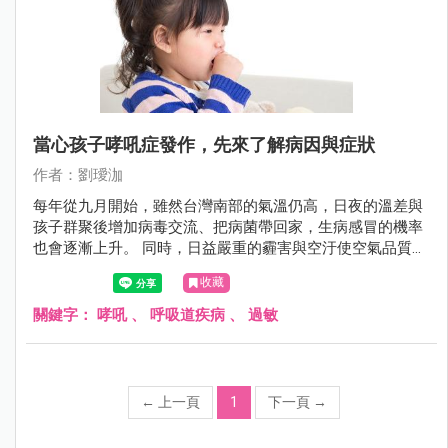
當心孩子哮吼症發作，先來了解病因與症狀
作者：劉璦泇
每年從九月開始，雖然台灣南部的氣溫仍高，日夜的溫差與
孩子群聚後增加病毒交流、把病菌帶回家，生病感冒的機率
也會逐漸上升。 同時，日益嚴重的霾害與空汙使空氣品質下
降，讓敏感族群過敏甚至是氣喘發作的比率上升。 若再加上
收藏
秋颱報到、外圍氣流導致降雨頻率增加，空氣中黴菌、塵
螨、與小分子粉塵更會使過敏症狀急性發作。 這時候，如果
關鍵字：
哮吼
、
呼吸道疾病
、
過敏
不小心感染到病毒，症狀往往也會來的特別嚴重。 今天要跟
大家分享的是在季節轉換時，特別容易影響孩子的感染併發
症「哮吼」。
←
上一頁
1
下一頁
→