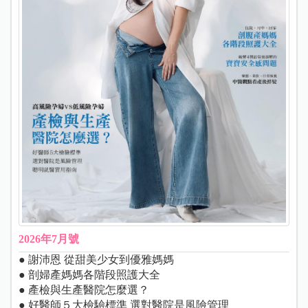
2026年7月號
● 謝沛恩 從甜美少女到優雅媽媽
● 剖婦產媽媽各階段照護大全
● 產檢與生產醫院怎麼選？
● 好醫師５大檢驗標準 選對醫院是風險管理