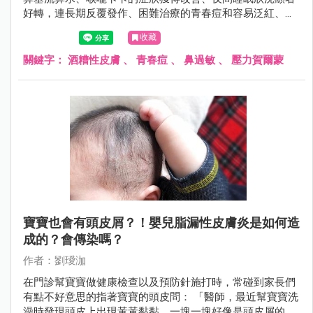
好轉，連長期反覆發作、困難治療的青春痘和容易泛紅、毛
孔粗大的酒糟性皮膚，在規律治療後都有明顯進步。最重要
收藏
的是，患者的生活品質也因此獲得極大的改善。
關鍵字：
酒糟性皮膚
、
青春痘
、
鼻過敏
、
壓力賀爾蒙
寶寶也會有頭皮屑？！嬰兒脂漏性皮膚炎是如何造
成的？會傳染嗎？
作者：劉璦泇
在門診幫寶寶做健康檢查以及預防針施打時，常碰到家長們
有點不好意思的指著寶寶的頭皮問： 「醫師，最近幫寶寶洗
澡時發現頭皮上出現黃黃黏黏，一塊一塊好像是頭皮屑的東