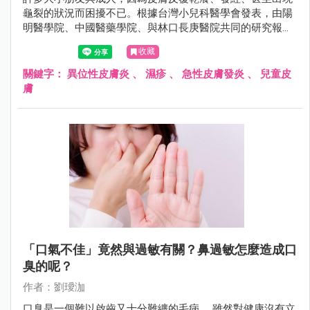
龜裂的狀況而困擾不已。根據台灣小兒科醫學會發表，由陽
明醫學院、中國醫藥學院、與林口長庚醫院共同的研究報告
指出，過去十年來，異位性皮膚炎在台灣的發生率有顯著逐
收藏
年上升的趨勢。
關鍵字：
異位性皮膚炎
、
濕疹
、
急性皮膚發炎
、
兒童皮
膚
「口氣不佳」竟然與過敏有關？鼻過敏怎麼造成口
臭的呢？
作者：劉璦泇
口臭是一個難以啟齒又十分難纏的毛病。 雖然對健康沒有立