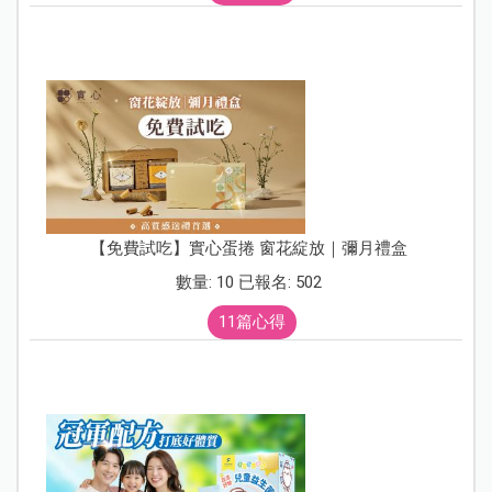
【免費試吃】實心蛋捲 窗花綻放｜彌月禮盒
數量: 10 已報名: 502
11篇心得