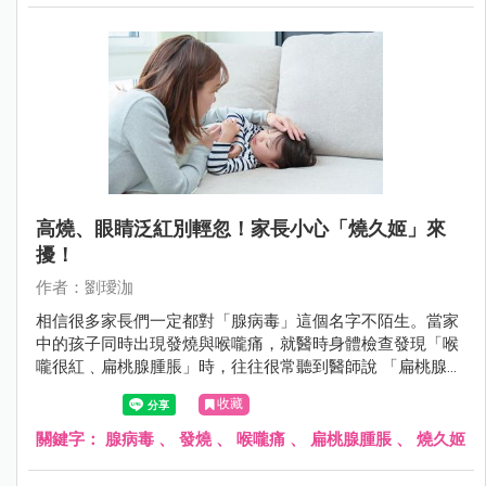
高燒、眼睛泛紅別輕忽！家長小心「燒久姬」來
擾！
作者：劉璦泇
相信很多家長們一定都對「腺病毒」這個名字不陌生。當家
中的孩子同時出現發燒與喉嚨痛，就醫時身體檢查發現「喉
嚨很紅﹑扁桃腺腫脹」時，往往很常聽到醫師說 「扁桃腺發
炎，可能是腺病毒感染或是細菌感染」。
收藏
關鍵字：
腺病毒
、
發燒
、
喉嚨痛
、
扁桃腺腫脹
、
燒久姬