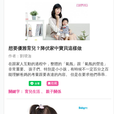
孩童容易產生注意力不集中、急躁、易衝動、犯錯率高等情
況。 甚至可能進而發展出注意力缺乏/過動症候群。 因此，
孩子除了妥善控制與治療過敏以外，一段時間後若仍專注力
欠佳，就要考慮針對注意力不足，接受進一步的評估與治
療。
想要優雅育兒？降伏家中寶貝這樣做
作者：劉璦泇
在跟家人互動的過程中，整體的「氣氛」跟「氣氛的營造」
非常重要。 孩子們、特別是小小孩，有時候不一定百分之百
能理解爸媽的考量跟要表達的內容。 但是在要求他們乖乖配
合跟嘗試溝通的時候，"在一個好的氛圍下出發"其實決定了
收藏
這次的結果是"平安喜樂"，還是"硝煙四起"。 更重要的是，
雖然有時候家長的怒吼跟小懲罰非常有用，但全家人的心情
關鍵字：
育兒生活
、
親子關係
與整體的氣氛卻被破壞了。 爸媽們發完脾氣後也會非常的疲
憊。 有鑑於此，快來一起看看還有哪些不費力就可以降服家
中小魔獸們的好方法吧!