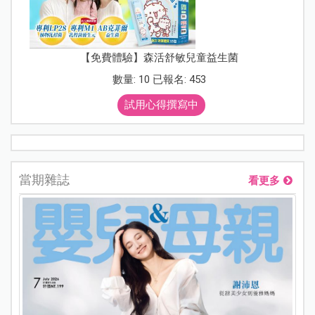
【免費體驗】森活舒敏兒童益生菌
數量: 10 已報名: 453
試用心得撰寫中
當期雜誌
看更多