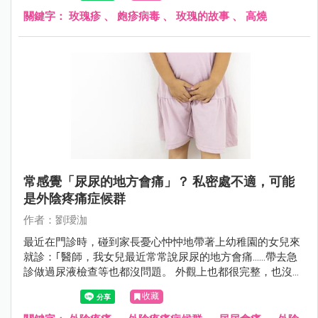
關鍵字：
玫瑰疹
、
皰疹病毒
、
玫瑰的故事
、
高燒
常感覺「尿尿的地方會痛」？ 私密處不適，可能
是外陰疼痛症候群
作者：劉璦泇
最近在門診時，碰到家長憂心忡忡地帶著上幼稚園的女兒來
就診：｢醫師，我女兒最近常常說尿尿的地方會痛......帶去急
診做過尿液檢查等也都沒問題。 外觀上也都很完整，也沒有
受傷......請問這樣到底是怎麼會回事？」
收藏