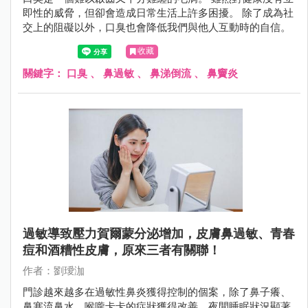
即性的威脅，但卻會造成日常生活上許多困擾。 除了成為社
交上的阻礙以外，口臭也會降低我們與他人互動時的自信。
收藏
關鍵字：
口臭
、
鼻過敏
、
鼻涕倒流
、
鼻竇炎
過敏導致壓力賀爾蒙分泌增加，皮膚鼻過敏、青春
痘和酒糟性皮膚，原來三者有關聯！
作者：劉璦泇
門診越來越多在過敏性鼻炎獲得控制的個案，除了鼻子癢、
鼻塞流鼻水、喉嚨卡卡的症狀獲得改善、夜間睡眠狀況顯著