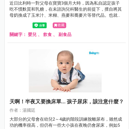
近日比利時一對父母在寶寶3個月大時，因為私自認定孩子
吃不慣麩質和乳糖，在未諮詢兒科醫生的前提下，擅自將其
母奶換成了玉米汁、米糊、燕麥和蕎麥片等替代品。也就是
用植物奶代替母乳對其進行餵養，不料4個月後，寶寶因營
收藏
養不良和嚴重脫水而死亡。
關鍵字：
嬰兒
、
飲食
、
副食品
天啊！半夜又要換床單... 孩子尿床，該注意什麼？
作者：湯國廷
大部分的父母會在幼兒2～4歲的階段訓練脫離尿布，雖然成
功的機率很高，但仍有一些大小孩在夜晚仍會尿床，例如5