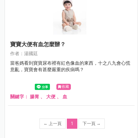
寶寶大便有血怎麼辦？
作者：湯國廷
當爸媽看到寶寶尿布裡有紅色像血的東西，十之八九會心慌
意亂，寶寶會有甚麼嚴重的疾病嗎？
收藏
關鍵字：
腸胃
、
大便
、
血
←
上一頁
1
下一頁
→