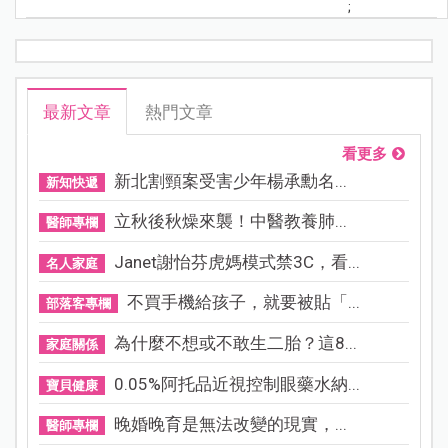
;
最新文章
熱門文章
看更多
新北割頸案受害少年楊承勳名...
新知快遞
立秋後秋燥來襲！中醫教養肺...
醫師專欄
Janet謝怡芬虎媽模式禁3C，看...
名人家庭
不買手機給孩子，就要被貼「...
部落客專欄
為什麼不想或不敢生二胎？這8...
家庭關係
0.05%阿托品近視控制眼藥水納...
寶貝健康
晚婚晚育是無法改變的現實，...
醫師專欄