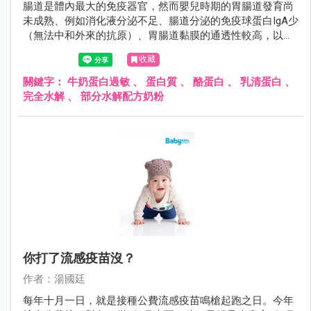
腸道是體內最大的免疫器官，然而嬰兒時期的胃腸道發育尚
未成熟、例如消化液分泌不足、腸道分泌的免疫球蛋白IgA少
（無法中和外來的抗原）、胃腸道黏膜的通透性較高，以上
的種種因素造成外來的過敏原很容易透過腸黏膜進入人體，
收藏
誘發過敏反應。
關鍵字：
牛奶蛋白過敏
、
蛋白質
、
酪蛋白
、
乳清蛋白
、
完全水解
、
部分水解配方奶粉
你打了流感疫苗沒？
作者：湯國廷
每年十月一日，就是接種公費流感疫苗鳴槍起跑之日。今年