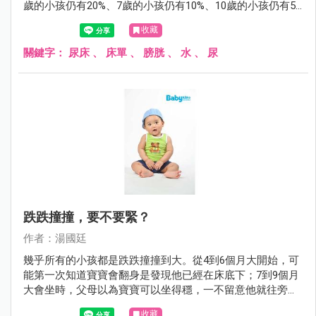
歲的小孩仍有20%、7歲的小孩仍有10%、10歲的小孩仍有5%
會尿床。尿床雖然稱不上什麼嚴重的醫療問題，但對父母或
收藏
小孩而言，尿床這件事，有時卻是沉重的打擊。
關鍵字：
尿床
、
床單
、
膀胱
、
水
、
尿
跌跌撞撞，要不要緊？
作者：湯國廷
幾乎所有的小孩都是跌跌撞撞到大。從4到6個月大開始，可
能第一次知道寶寶會翻身是發現他已經在床底下；7到9個月
大會坐時，父母以為寶寶可以坐得穩，一不留意他就往旁或
後傾倒；1歲剛會走路，搖搖晃晃，一不小心，不是往前就
收藏