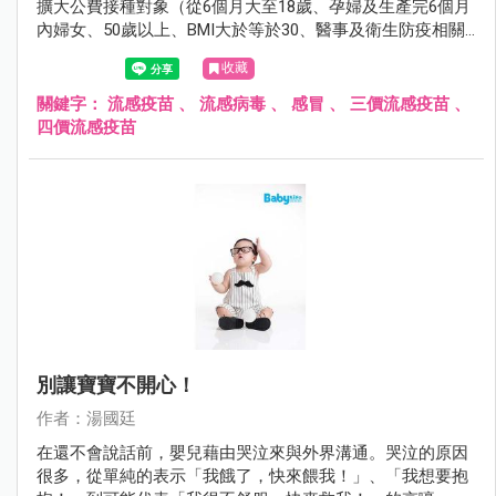
擴大公費接種對象（從6個月大至18歲、孕婦及生產完6個月
內婦女、50歲以上、BMI大於等於30、醫事及衛生防疫相關
人員、禽畜業及動物防疫相關人員、重大傷病患者、居住於
收藏
安養院等長期機構者、罕見疾病者），希望藉由擴大接種，
減少即將而來的流感威脅。
關鍵字：
流感疫苗
、
流感病毒
、
感冒
、
三價流感疫苗
、
四價流感疫苗
別讓寶寶不開心！
作者：湯國廷
在還不會說話前，嬰兒藉由哭泣來與外界溝通。哭泣的原因
很多，從單純的表示「我餓了，快來餵我！」、「我想要抱