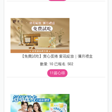
【免費試吃】實心蛋捲 窗花綻放｜彌月禮盒
數量: 10 已報名: 502
11篇心得