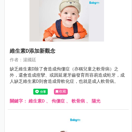
維生素D添加新觀念
作者：湯國廷
缺乏維生素D除了會造成佝僂症（亦稱兒童之軟骨病）之
外，還會造成痙攣、或因延遲牙齒發育而容易造成蛀牙，成
人缺乏維生素D則會造成骨軟化症，也就是成人軟骨病。
收藏
關鍵字：
維生素D
、
佝僂症
、
軟骨病
、
陽光