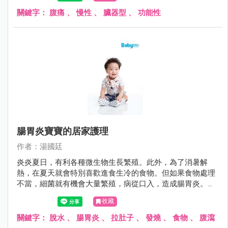
「狼來了」故事中的主角，雖然前幾次醫師都說目前沒問
題，但許多父母又怕因為疏忽大意而延誤病情，搞得一個頭
關鍵字：
腹痛
、
慢性
、
臟器型
、
功能性
兩個大。
腸胃炎寶寶的居家護理
作者：湯國廷
炎炎夏日，有利各種微生物生長繁殖。此外，為了消暑解
熱，在夏天就會特別喜歡進食生冷的食物。但如果食物處理
不當，細菌就有機會大量繁殖，病從口入，造成腸胃炎。腸
胃炎的症狀不外乎嘔吐與腹瀉，其症狀可輕可重，就醫之
收藏
前，如何避免進一步惡化，其實有些撇步。
關鍵字：
脫水
、
腸胃炎
、
拉肚子
、
發燒
、
食物
、
腹瀉