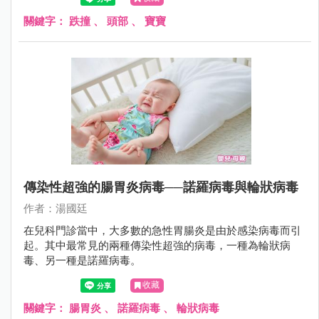
是往後撲倒；更不用說，2歲時爬上爬下，不知天高地厚，
沒有懼高症，很容易從椅子或沙發上摔下來。
關鍵字：
跌撞
、
頭部
、
寶寶
傳染性超強的腸胃炎病毒──諾羅病毒與輪狀病毒
作者：湯國廷
在兒科門診當中，大多數的急性胃腸炎是由於感染病毒而引
起。其中最常見的兩種傳染性超強的病毒，一種為輪狀病
毒、另一種是諾羅病毒。
收藏
關鍵字：
腸胃炎
、
諾羅病毒
、
輪狀病毒