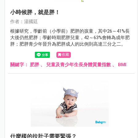
小時候胖，就是胖！
作者：湯國廷
根據研究，學齡前（小學前）肥胖的孩童，其中26～41%長
大後仍然肥胖；學齡時期肥胖兒童，42～63%會轉為成年肥
胖；肥胖青少年晉升為肥胖成人的比例則高達三分之二。
收藏
關鍵字：
肥胖
、
兒童及青少年生長身體質量指數
、
BMI
什麼樣的拉肚子需要緊張？