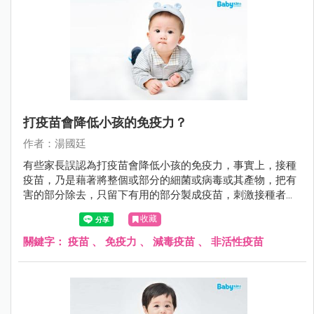
打疫苗會降低小孩的免疫力？
作者：湯國廷
有些家長誤認為打疫苗會降低小孩的免疫力，事實上，接種
疫苗，乃是藉著將整個或部分的細菌或病毒或其產物，把有
害的部分除去，只留下有用的部分製成疫苗，刺激接種者的
免疫系統，使接種者自己能產生危險性低卻類似自染感染的
收藏
免疫反應，也就是產生保護力（主動免疫）。 不可否認的，
預防重於治療。尤其對於傳染病，注射疫苗是抵抗傳染病最
關鍵字：
疫苗
、
免疫力
、
減毒疫苗
、
非活性疫苗
好的方法。