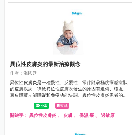
異位性皮膚炎的最新治療觀念
作者：湯國廷
異位性皮膚炎是一種慢性、反覆性、常伴隨著極度癢感症狀
的皮膚疾病。導致異位性皮膚炎發生的原因有遺傳、環境、
表皮障蔽功能障礙和免疫功能失調。異位性皮膚炎患者的皮
膚角質層因為fillaggrin（一種存在於人體表皮中的蛋白質）
收藏
缺陷、神經醯胺（ceremide）降低，導致皮膚的表皮障蔽功
能缺損、保水能力差、表皮上的細菌過度增生，讓過敏原易
關鍵字：
異位性皮膚炎
、
皮膚
、
保濕.癢
、
過敏原
滲透而引起過敏發炎反應，皮膚因而產生乾癢的現象。而因
為癢而搔抓，往往會刺激破壞皮膚，使得問題更加嚴重，造
成惡性循環。