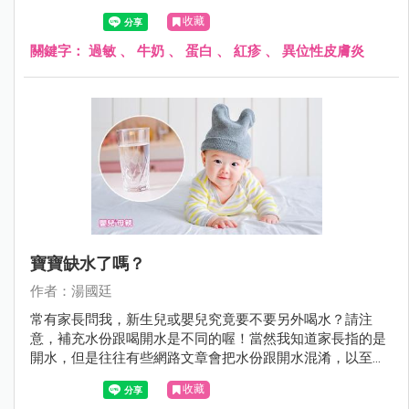
生了過敏症狀。
收藏
關鍵字：
過敏
、
牛奶
、
蛋白
、
紅疹
、
異位性皮膚炎
寶寶缺水了嗎？
作者：湯國廷
常有家長問我，新生兒或嬰兒究竟要不要另外喝水？請注
意，補充水份跟喝開水是不同的喔！當然我知道家長指的是
開水，但是往往有些網路文章會把水份跟開水混淆，以至於
家長霧裡看花，不知究竟是哪一篇文章說的是對的。
收藏