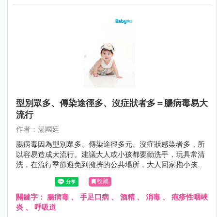
型別眾多、傳染途徑多、沒症狀者多＝腸病毒易大
流行
作者：湯國廷
腸病毒因為型別眾多、傳染途徑多元、沒症狀感染者多，所
以容易造成大流行。建議大人或小孩都要勤洗手，玩具常清
洗，在流行季節避免到擁擠的公共場所，大人回家抱小孩之
前要更衣和洗手，對於家中第二位感染腸病毒患者，因其所
收藏
接受的病毒量往往較高，嚴重度可能提高，更要小心有無重
症前兆。
關鍵字：
腸病毒
、
手足口病
、
酒精
、
消毒
、
疱疹性咽峽
炎
、
呼吸道