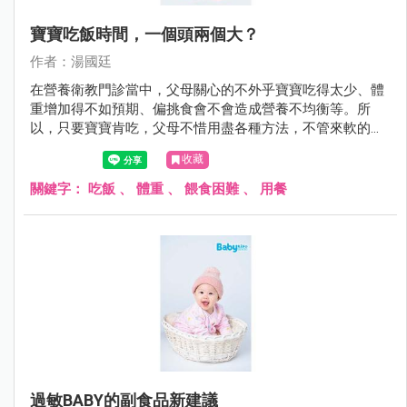
寶寶吃飯時間，一個頭兩個大？
作者：湯國廷
在營養衛教門診當中，父母關心的不外乎寶寶吃得太少、體
重增加得不如預期、偏挑食會不會造成營養不均衡等。所
以，只要寶寶肯吃，父母不惜用盡各種方法，不管來軟的或
是來硬的，甚至仿效老萊子娛親（只是這回對象是自己寶
收藏
寶）。但有些方法可能第一次有效，久了就失效，甚至造成
反效果，看到飯端出來就跑給父母追或緊閉雙唇。
關鍵字：
吃飯
、
體重
、
餵食困難
、
用餐
過敏BABY的副食品新建議