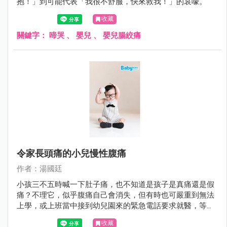
抱！」到可能代表「我很不舒服，快來救我！」的哀嚎。
收藏
關鍵字：
啼哭
、
嬰兒
、
嬰兒腸絞痛
令家長頭痛的小兒慢性腹痛
作者：湯國廷
小孩三不五時喊一下肚子痛，也不知道是孩子是真痛還是假
痛？不理它，似乎腹痛自己會消失，但有時也可嚴重到無法
上學，或上班當中接到幼兒園來的緊急電話要求就醫，等真
正帶小孩到醫院時，他又說不痛了。久而久之，腹痛好像是
收藏