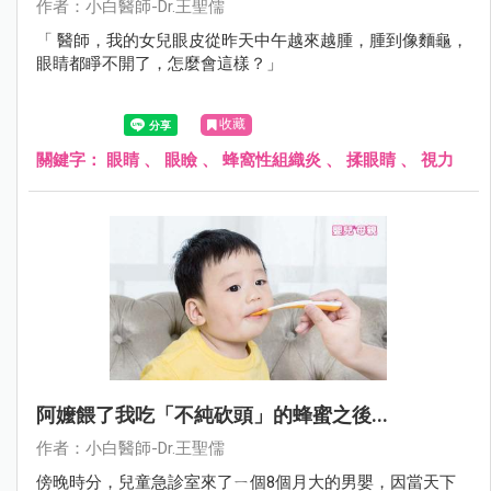
作者：小白醫師-Dr.王聖儒
「 醫師，我的女兒眼皮從昨天中午越來越腫，腫到像麵龜，
眼睛都睜不開了，怎麼會這樣？」
收藏
關鍵字：
眼睛
、
眼瞼
、
蜂窩性組織炎
、
揉眼睛
、
視力
阿嬤餵了我吃「不純砍頭」的蜂蜜之後...
作者：小白醫師-Dr.王聖儒
傍晚時分，兒童急診室來了ㄧ個8個月大的男嬰，因當天下