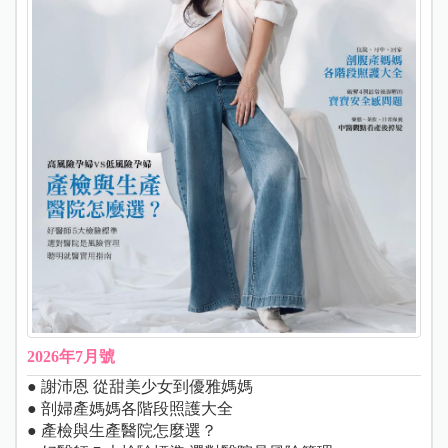
2026年7月號
● 謝沛恩 從甜美少女到優雅媽媽
● 剖婦產媽媽各階段照護大全
● 產檢與生產醫院怎麼選？