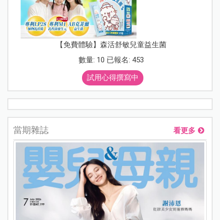
【免費體驗】森活舒敏兒童益生菌
數量: 10 已報名: 453
試用心得撰寫中
當期雜誌
看更多