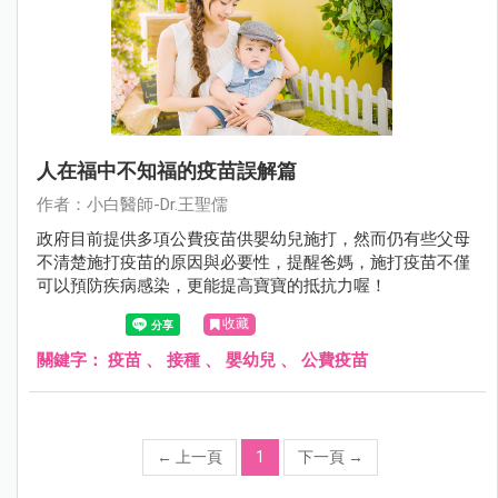
人在福中不知福的疫苗誤解篇
作者：小白醫師-Dr.王聖儒
政府目前提供多項公費疫苗供嬰幼兒施打，然而仍有些父母
不清楚施打疫苗的原因與必要性，提醒爸媽，施打疫苗不僅
可以預防疾病感染，更能提高寶寶的抵抗力喔！
收藏
關鍵字：
疫苗
、
接種
、
嬰幼兒
、
公費疫苗
←
上一頁
1
下一頁
→