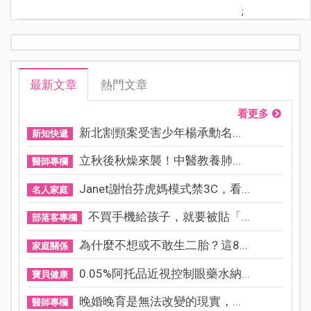
;
最新文章
熱門文章
看更多
新北割頸案受害少年楊承勳名...
新知快遞
立秋後秋燥來襲！中醫教養肺...
醫師專欄
Janet謝怡芬虎媽模式禁3C，看...
名人家庭
不買手機給孩子，就要被貼「...
部落客專欄
為什麼不想或不敢生二胎？這8...
家庭關係
0.05%阿托品近視控制眼藥水納...
寶貝健康
晚婚晚育是無法改變的現實，...
醫師專欄