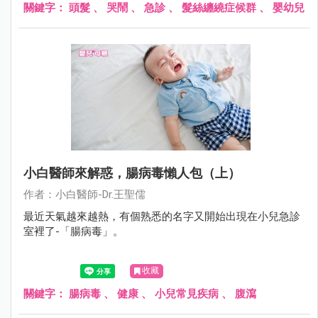
關鍵字：
頭髮
、
哭鬧
、
急診
、
髮絲纏繞症候群
、
嬰幼兒
小白醫師來解惑，腸病毒懶人包（上）
作者：小白醫師-Dr.王聖儒
最近天氣越來越熱，有個熟悉的名字又開始出現在小兒急診
室裡了-「腸病毒」。
收藏
關鍵字：
腸病毒
、
健康
、
小兒常見疾病
、
腹瀉