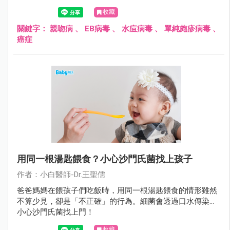
子、共用餐具，引起不必要的疾病。
收藏
關鍵字：
親吻病
、
EB病毒
、
水痘病毒
、
單純皰疹病毒
、
癌症
用同一根湯匙餵食？小心沙門氏菌找上孩子
作者：小白醫師-Dr.王聖儒
爸爸媽媽在餵孩子們吃飯時，用同一根湯匙餵食的情形雖然
不算少見，卻是「不正確」的行為。細菌會透過口水傳染…
小心沙門氏菌找上門！
收藏