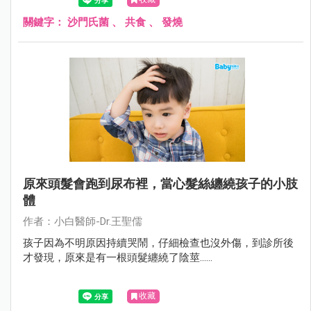
關鍵字：
沙門氏菌
、
共食
、
發燒
原來頭髮會跑到尿布裡，當心髮絲纏繞孩子的小肢
體
作者：小白醫師-Dr.王聖儒
孩子因為不明原因持續哭鬧，仔細檢查也沒外傷，到診所後
才發現，原來是有一根頭髮纏繞了陰莖......
收藏