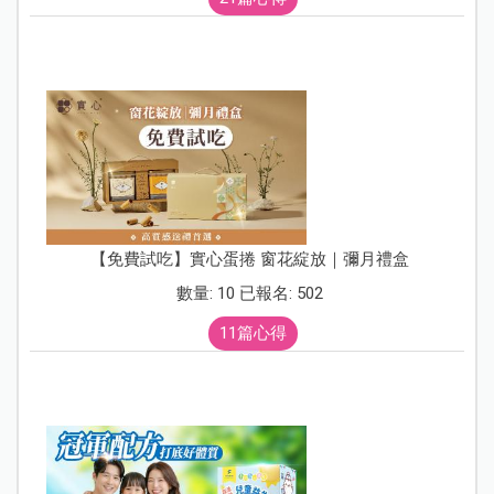
【免費試吃】實心蛋捲 窗花綻放｜彌月禮盒
數量: 10 已報名: 502
11篇心得