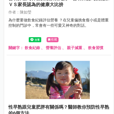
ＶＳ家長認為的健康大比拚
作者：陳如瑩
為什麼要做飲食紀錄評估營養 ？在兒童偏挑食瘦小或是體重
控制的門診中，常會有一些可愛又神奇的對話。
收藏
關鍵字：
飲食紀錄
、
營養評估
、
親子減重
、
飲食習慣
性早熟跟兒童肥胖有關係嗎？醫師教你預防性早熟
的6個方法