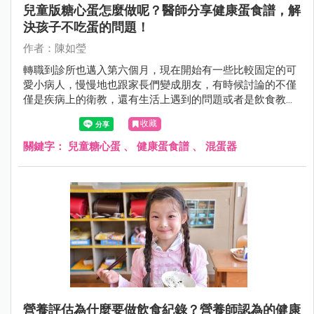
兒童版糖心蛋怎麼做呢？醫師分享健康蛋食譜，解
決孩子不吃蛋的問題！
作者：陳如瑩
轉職到診所也邁入第六個月，現在開始有一些比較固定的可
愛小病人，慢慢地也跟家長們變成朋友，有時候討論的不僅
僅是疾病上的衛教，還有生活上遇到的問題或者是飲食教
育。
收藏
關鍵字：
兒童糖心蛋
、
健康蛋食譜
、
混蛋器
營養評估為什麼要做飲食紀錄？營養師認為的健康