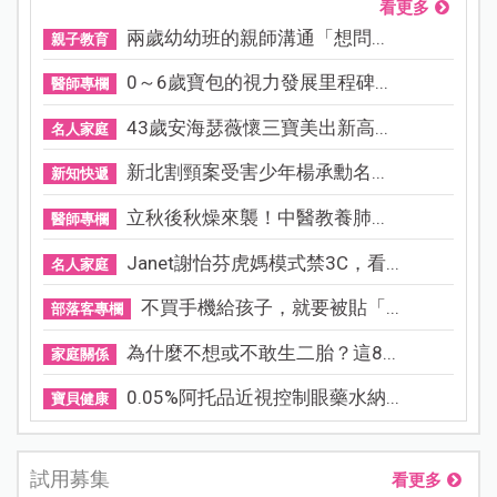
看更多
兩歲幼幼班的親師溝通「想問...
親子教育
0～6歲寶包的視力發展里程碑...
醫師專欄
43歲安海瑟薇懷三寶美出新高...
名人家庭
新北割頸案受害少年楊承勳名...
新知快遞
立秋後秋燥來襲！中醫教養肺...
醫師專欄
Janet謝怡芬虎媽模式禁3C，看...
名人家庭
不買手機給孩子，就要被貼「...
部落客專欄
為什麼不想或不敢生二胎？這8...
家庭關係
0.05%阿托品近視控制眼藥水納...
寶貝健康
試用募集
看更多