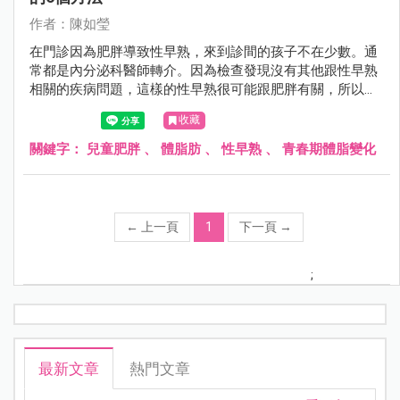
作者：陳如瑩
在門診因為肥胖導致性早熟，來到診間的孩子不在少數。通
常都是內分泌科醫師轉介。因為檢查發現沒有其他跟性早熟
相關的疾病問題，這樣的性早熟很可能跟肥胖有關，所以來
到我的門診做體重控制。今天就來聊聊兒童肥胖、體脂肪與
收藏
性早熟。
關鍵字：
兒童肥胖
、
體脂肪
、
性早熟
、
青春期體脂變化
←
上一頁
1
下一頁
→
;
最新文章
熱門文章