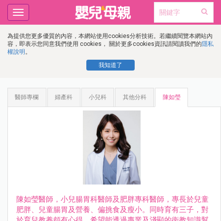
Toggle
navigation
為提供您更多優質的內容，本網站使用cookies分析技術。若繼續閱覽本網站內
容，即表示您同意我們使用 cookies， 關於更多cookies資訊請閱讀我們的
隱私
權說明
。
我知道了
醫師專欄
婦產科
小兒科
其他分科
陳如瑩
陳如瑩醫師，小兒腸胃科醫師及肥胖專科醫師，專長於兒童
肥胖、兒童腸胃及營養、偏挑食及瘦小。同時育有三子，對
於育兒教養頗有心得。希望能透過專業及淺顯的衛教知識幫