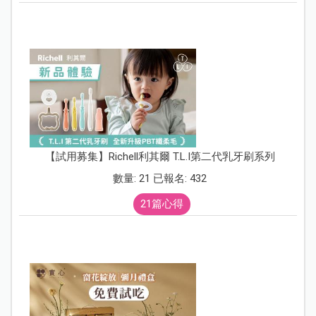
【試用募集】Richell利其爾 T.L.I第二代乳牙刷系列
數量: 21 已報名: 432
21篇心得