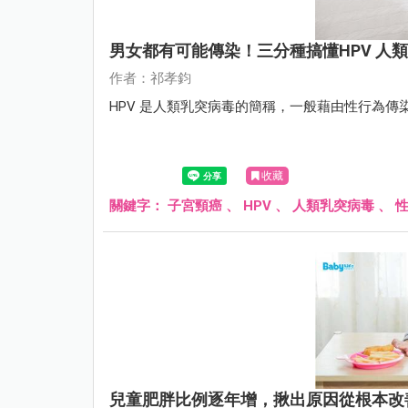
男女都有可能傳染！三分種搞懂HPV 人
作者：祁孝鈞
HPV 是人類乳突病毒的簡稱，一般藉由性行為
收藏
關鍵字：
子宮頸癌
、
HPV
、
人類乳突病毒
、
兒童肥胖比例逐年增，揪出原因從根本改