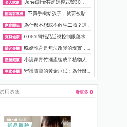
Janet謝怡芬虎媽模式禁3C，看...
名人家庭
不買手機給孩子，就要被貼「...
部落客專欄
為什麼不想或不敢生二胎？這8...
家庭關係
0.05%阿托品近視控制眼藥水納...
寶貝健康
晚婚晚育是無法改變的現實，...
醫師專欄
小說家青竹酒產後成半植物人...
產後照護
守護寶寶的黃金睡眠：為什麼...
專家專欄
試用募集
看更多