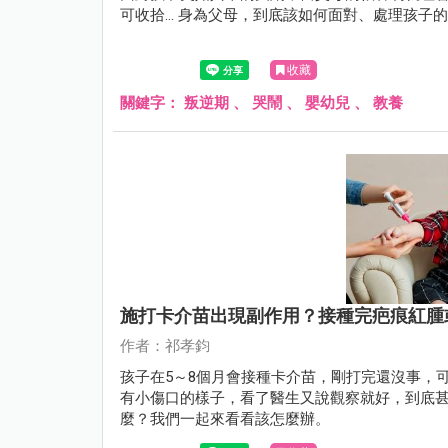
可收拾... 身為父母，到底該如何面對、處理孩
收藏
關鍵字：
叛逆期
、
哭鬧
、
嬰幼兒
、
教養
施打卡介苗出現副作用？接種完疤痕紅腫
作者：祁孝鈞
孩子在5～8個月會接種卡介苗，剛打完還沒事，
有小傷口的樣子，看了醫生又說觀察就好，到底
麼？我們一起來看看該怎麼辦。