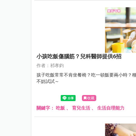
小孩吃飯傷腦筋？兒科醫師提供6招
作者：祁孝鈞
孩子吃飯常常不肯坐餐椅？吃一頓飯要兩小時？種
不妨試試～
收藏
關鍵字：
吃飯
、
育兒生活
、
生活自理能力