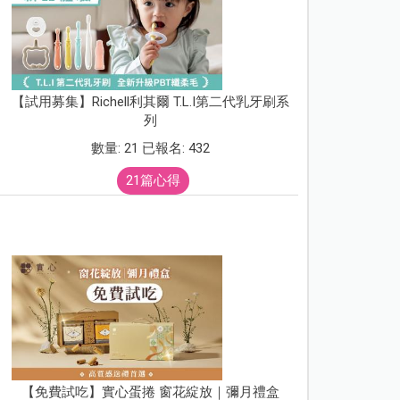
【試用募集】Richell利其爾 T.L.I第二代乳牙刷系
列
數量: 21 已報名: 432
21篇心得
【免費試吃】實心蛋捲 窗花綻放｜彌月禮盒