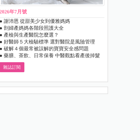
2026年7月號
● 謝沛恩 從甜美少女到優雅媽媽
● 剖婦產媽媽各階段照護大全
● 產檢與生產醫院怎麼選？
● 好醫師５大檢驗標準 選對醫院是風險管理
● 破解４個最常被誤解的寶寶安全感問題
● 藥膳、茶飲、日常保養 中醫觀點看產後掉髮
雜誌訂閱