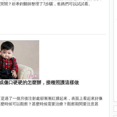
子的哭鬧？祈孝鈞醫師整理了7步驟，爸媽們可以試試看。
或傷口硬硬的怎麼辦，接種照護這樣做
可是過了一個月後注射處卻漸漸紅腫起來，表面上看起來好像
甚麼時候可以觀察？甚麼時候需要治療？觀察期間要注意甚