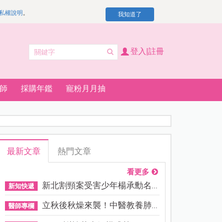
私權說明
。
我知道了
登入|註冊
師
採購年鑑
寵粉月月抽
最新文章
熱門文章
看更多
新北割頸案受害少年楊承勳名...
新知快遞
立秋後秋燥來襲！中醫教養肺...
醫師專欄