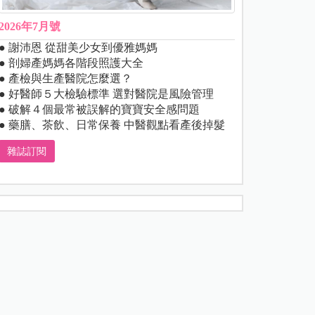
2026年7月號
● 謝沛恩 從甜美少女到優雅媽媽
● 剖婦產媽媽各階段照護大全
● 產檢與生產醫院怎麼選？
● 好醫師５大檢驗標準 選對醫院是風險管理
● 破解４個最常被誤解的寶寶安全感問題
● 藥膳、茶飲、日常保養 中醫觀點看產後掉髮
雜誌訂閱