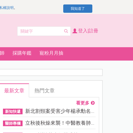
私權說明
。
我知道了
登入|註冊
師
採購年鑑
寵粉月月抽
最新文章
熱門文章
看更多
新北割頸案受害少年楊承勳名...
新知快遞
立秋後秋燥來襲！中醫教養肺...
醫師專欄