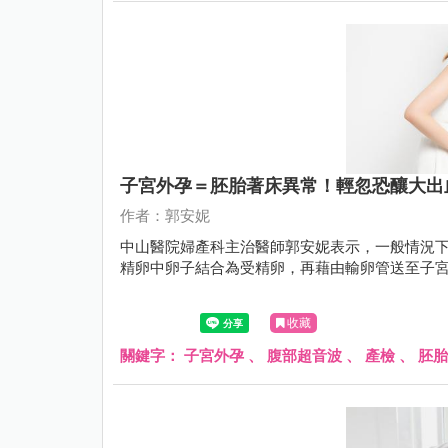
子宮外孕＝胚胎著床異常！輕忽恐釀大出
作者：郭安妮
中山醫院婦產科主治醫師郭安妮表示，一般情況
精卵中卵子結合為受精卵，再藉由輸卵管送至子
收藏
關鍵字：
子宮外孕
、
腹部超音波
、
產檢
、
胚胎