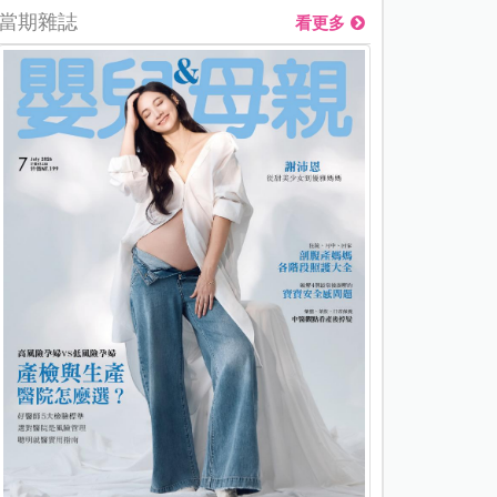
當期雜誌
看更多