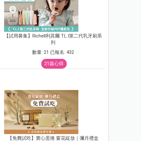
【試用募集】Richell利其爾 T.L.I第二代乳牙刷系
列
數量: 21 已報名: 432
21篇心得
【免費試吃】實心蛋捲 窗花綻放｜彌月禮盒