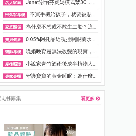
Janet謝怡芬虎媽模式禁3C，看...
名人家庭
不買手機給孩子，就要被貼「...
部落客專欄
為什麼不想或不敢生二胎？這8...
家庭關係
0.05%阿托品近視控制眼藥水納...
寶貝健康
晚婚晚育是無法改變的現實，...
醫師專欄
小說家青竹酒產後成半植物人...
產後照護
守護寶寶的黃金睡眠：為什麼...
專家專欄
試用募集
看更多