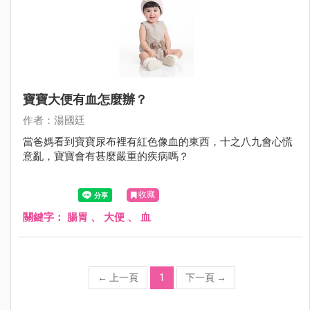
寶寶大便有血怎麼辦？
作者：湯國廷
當爸媽看到寶寶尿布裡有紅色像血的東西，十之八九會心慌
意亂，寶寶會有甚麼嚴重的疾病嗎？
收藏
關鍵字：
腸胃
、
大便
、
血
←
上一頁
1
下一頁
→