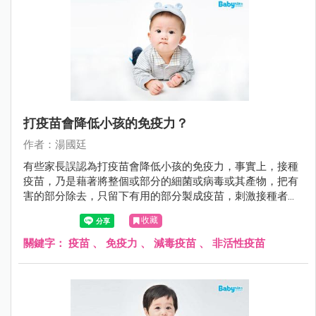
打疫苗會降低小孩的免疫力？
作者：湯國廷
有些家長誤認為打疫苗會降低小孩的免疫力，事實上，接種
疫苗，乃是藉著將整個或部分的細菌或病毒或其產物，把有
害的部分除去，只留下有用的部分製成疫苗，刺激接種者的
免疫系統，使接種者自己能產生危險性低卻類似自染感染的
收藏
免疫反應，也就是產生保護力（主動免疫）。 不可否認的，
預防重於治療。尤其對於傳染病，注射疫苗是抵抗傳染病最
關鍵字：
疫苗
、
免疫力
、
減毒疫苗
、
非活性疫苗
好的方法。