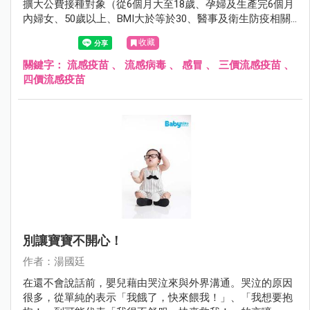
擴大公費接種對象（從6個月大至18歲、孕婦及生產完6個月
內婦女、50歲以上、BMI大於等於30、醫事及衛生防疫相關
人員、禽畜業及動物防疫相關人員、重大傷病患者、居住於
收藏
安養院等長期機構者、罕見疾病者），希望藉由擴大接種，
減少即將而來的流感威脅。
關鍵字：
流感疫苗
、
流感病毒
、
感冒
、
三價流感疫苗
、
四價流感疫苗
別讓寶寶不開心！
作者：湯國廷
在還不會說話前，嬰兒藉由哭泣來與外界溝通。哭泣的原因
很多，從單純的表示「我餓了，快來餵我！」、「我想要抱