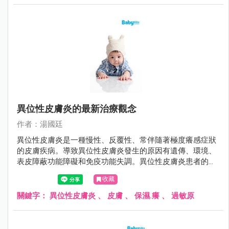
異位性皮膚炎的最新治療觀念
作者：湯國廷
異位性皮膚炎是一種慢性、反覆性、常伴隨著極度癢感症狀
的皮膚疾病。導致異位性皮膚炎發生的原因有遺傳、環境、
表皮障蔽功能障礙和免疫功能失調。異位性皮膚炎患者的皮
膚角質層因為fillaggrin（一種存在於人體表皮中的蛋白質）
收藏
缺陷、神經醯胺（ceremide）降低，導致皮膚的表皮障蔽功
能缺損、保水能力差、表皮上的細菌過度增生，讓過敏原易
關鍵字：
異位性皮膚炎
、
皮膚
、
保濕.癢
、
過敏原
滲透而引起過敏發炎反應，皮膚因而產生乾癢的現象。而因
為癢而搔抓，往往會刺激破壞皮膚，使得問題更加嚴重，造
成惡性循環。