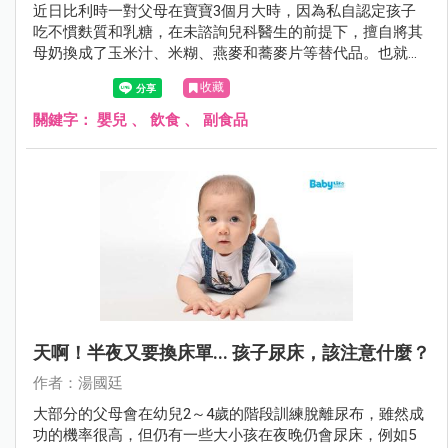
近日比利時一對父母在寶寶3個月大時，因為私自認定孩子
吃不慣麩質和乳糖，在未諮詢兒科醫生的前提下，擅自將其
母奶換成了玉米汁、米糊、燕麥和蕎麥片等替代品。也就是
用植物奶代替母乳對其進行餵養，不料4個月後，寶寶因營
收藏
養不良和嚴重脫水而死亡。
關鍵字：
嬰兒
、
飲食
、
副食品
天啊！半夜又要換床單... 孩子尿床，該注意什麼？
作者：湯國廷
大部分的父母會在幼兒2～4歲的階段訓練脫離尿布，雖然成
功的機率很高，但仍有一些大小孩在夜晚仍會尿床，例如5