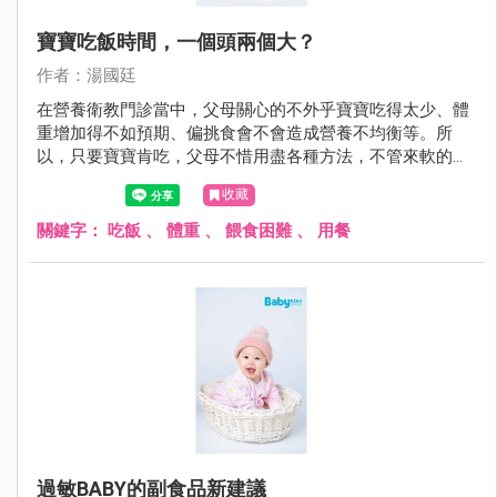
寶寶吃飯時間，一個頭兩個大？
作者：湯國廷
在營養衛教門診當中，父母關心的不外乎寶寶吃得太少、體
重增加得不如預期、偏挑食會不會造成營養不均衡等。所
以，只要寶寶肯吃，父母不惜用盡各種方法，不管來軟的或
是來硬的，甚至仿效老萊子娛親（只是這回對象是自己寶
收藏
寶）。但有些方法可能第一次有效，久了就失效，甚至造成
反效果，看到飯端出來就跑給父母追或緊閉雙唇。
關鍵字：
吃飯
、
體重
、
餵食困難
、
用餐
過敏BABY的副食品新建議