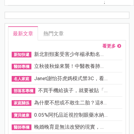
;
最新文章
熱門文章
看更多
新北割頸案受害少年楊承勳名...
新知快遞
立秋後秋燥來襲！中醫教養肺...
醫師專欄
Janet謝怡芬虎媽模式禁3C，看...
名人家庭
不買手機給孩子，就要被貼「...
部落客專欄
為什麼不想或不敢生二胎？這8...
家庭關係
0.05%阿托品近視控制眼藥水納...
寶貝健康
晚婚晚育是無法改變的現實，...
醫師專欄