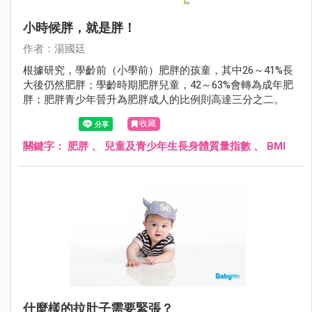
小時候胖，就是胖！
作者：湯國廷
根據研究，學齡前（小學前）肥胖的孩童，其中26～41%長
大後仍然肥胖；學齡時期肥胖兒童，42～63%會轉為成年肥
胖；肥胖青少年晉升為肥胖成人的比例則高達三分之二。
收藏
關鍵字：
肥胖
、
兒童及青少年生長身體質量指數
、
BMI
什麼樣的拉肚子需要緊張？