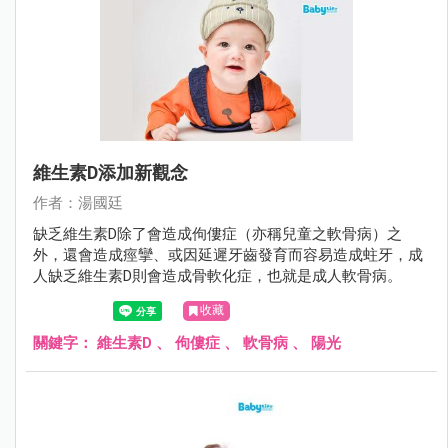
維生素D添加新觀念
作者：湯國廷
缺乏維生素D除了會造成佝僂症（亦稱兒童之軟骨病）之
外，還會造成痙攣、或因延遲牙齒發育而容易造成蛀牙，成
人缺乏維生素D則會造成骨軟化症，也就是成人軟骨病。
收藏
關鍵字：
維生素D
、
佝僂症
、
軟骨病
、
陽光