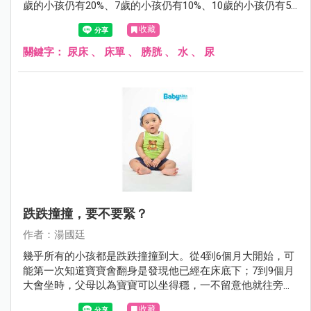
歲的小孩仍有20%、7歲的小孩仍有10%、10歲的小孩仍有5%
會尿床。尿床雖然稱不上什麼嚴重的醫療問題，但對父母或
收藏
小孩而言，尿床這件事，有時卻是沉重的打擊。
關鍵字：
尿床
、
床單
、
膀胱
、
水
、
尿
跌跌撞撞，要不要緊？
作者：湯國廷
幾乎所有的小孩都是跌跌撞撞到大。從4到6個月大開始，可
能第一次知道寶寶會翻身是發現他已經在床底下；7到9個月
大會坐時，父母以為寶寶可以坐得穩，一不留意他就往旁或
後傾倒；1歲剛會走路，搖搖晃晃，一不小心，不是往前就
收藏