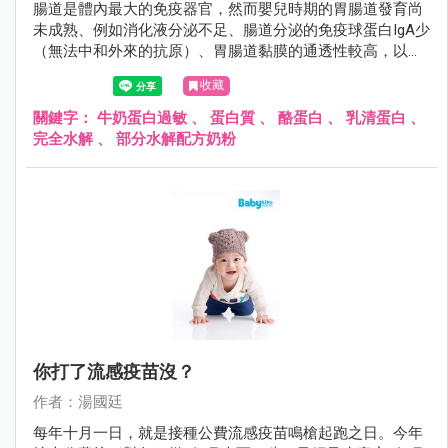
腸道是體內最大的免疫器官，然而嬰兒時期的胃腸道發育尚
未成熟、例如消化液分泌不足、腸道分泌的免疫球蛋白IgA少
（無法中和外來的抗原）、胃腸道黏膜的通透性較高，以上
的種種因素造成外來的過敏原很容易透過腸黏膜進入人體，
收藏
誘發過敏反應。
關鍵字：
牛奶蛋白過敏
、
蛋白質
、
酪蛋白
、
乳清蛋白
、
完全水解
、
部分水解配方奶粉
你打了流感疫苗沒？
作者：湯國廷
每年十月一日，就是接種公費流感疫苗鳴槍起跑之日。今年