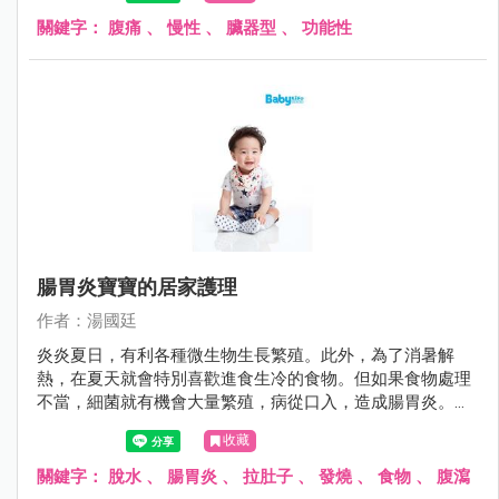
「狼來了」故事中的主角，雖然前幾次醫師都說目前沒問
題，但許多父母又怕因為疏忽大意而延誤病情，搞得一個頭
關鍵字：
腹痛
、
慢性
、
臟器型
、
功能性
兩個大。
腸胃炎寶寶的居家護理
作者：湯國廷
炎炎夏日，有利各種微生物生長繁殖。此外，為了消暑解
熱，在夏天就會特別喜歡進食生冷的食物。但如果食物處理
不當，細菌就有機會大量繁殖，病從口入，造成腸胃炎。腸
胃炎的症狀不外乎嘔吐與腹瀉，其症狀可輕可重，就醫之
收藏
前，如何避免進一步惡化，其實有些撇步。
關鍵字：
脫水
、
腸胃炎
、
拉肚子
、
發燒
、
食物
、
腹瀉