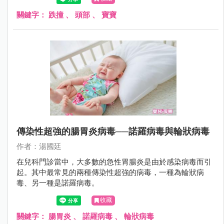
是往後撲倒；更不用說，2歲時爬上爬下，不知天高地厚，
沒有懼高症，很容易從椅子或沙發上摔下來。
關鍵字：
跌撞
、
頭部
、
寶寶
傳染性超強的腸胃炎病毒──諾羅病毒與輪狀病毒
作者：湯國廷
在兒科門診當中，大多數的急性胃腸炎是由於感染病毒而引
起。其中最常見的兩種傳染性超強的病毒，一種為輪狀病
毒、另一種是諾羅病毒。
收藏
關鍵字：
腸胃炎
、
諾羅病毒
、
輪狀病毒