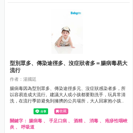
型別眾多、傳染途徑多、沒症狀者多＝腸病毒易大
流行
作者：湯國廷
腸病毒因為型別眾多、傳染途徑多元、沒症狀感染者多，所
以容易造成大流行。建議大人或小孩都要勤洗手，玩具常清
洗，在流行季節避免到擁擠的公共場所，大人回家抱小孩之
前要更衣和洗手，對於家中第二位感染腸病毒患者，因其所
收藏
接受的病毒量往往較高，嚴重度可能提高，更要小心有無重
症前兆。
關鍵字：
腸病毒
、
手足口病
、
酒精
、
消毒
、
疱疹性咽峽
炎
、
呼吸道