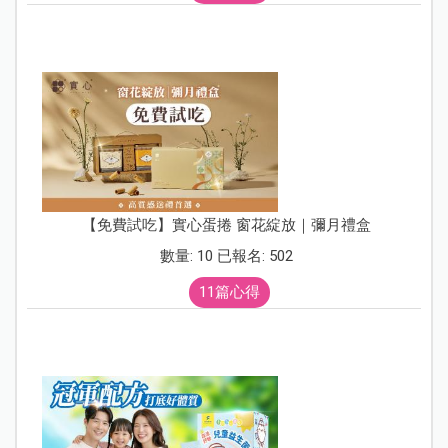
【免費試吃】實心蛋捲 窗花綻放｜彌月禮盒
數量: 10 已報名: 502
11篇心得