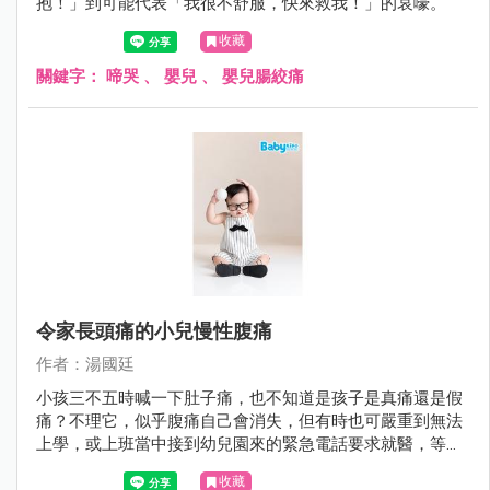
抱！」到可能代表「我很不舒服，快來救我！」的哀嚎。
收藏
關鍵字：
啼哭
、
嬰兒
、
嬰兒腸絞痛
令家長頭痛的小兒慢性腹痛
作者：湯國廷
小孩三不五時喊一下肚子痛，也不知道是孩子是真痛還是假
痛？不理它，似乎腹痛自己會消失，但有時也可嚴重到無法
上學，或上班當中接到幼兒園來的緊急電話要求就醫，等真
正帶小孩到醫院時，他又說不痛了。久而久之，腹痛好像是
收藏