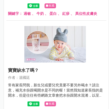
生了過敏症狀。
收藏
關鍵字：
過敏
、
牛奶
、
蛋白
、
紅疹
、
異位性皮膚炎
寶寶缺水了嗎？
作者：湯國廷
常有家長問我，新生兒或嬰兒究竟要不要另外喝水？請注
意，補充水份跟喝開水是不同的喔！當然我知道家長指的是
開水，但是往往有些網路文章會把水份跟開水混淆，以至於
家長霧裡看花，不知究竟是哪一篇文章說的是對的。
收藏