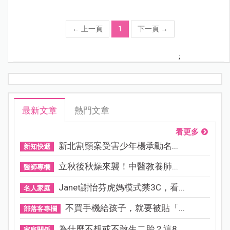
←
上一頁
1
下一頁
→
;
最新文章
熱門文章
看更多
新北割頸案受害少年楊承勳名...
新知快遞
立秋後秋燥來襲！中醫教養肺...
醫師專欄
Janet謝怡芬虎媽模式禁3C，看...
名人家庭
不買手機給孩子，就要被貼「...
部落客專欄
為什麼不想或不敢生二胎？這8...
家庭關係