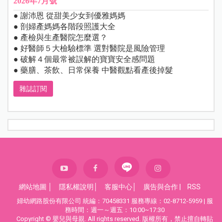
2026年7月號
● 謝沛恩 從甜美少女到優雅媽媽
● 剖婦產媽媽各階段照護大全
● 產檢與生產醫院怎麼選？
● 好醫師５大檢驗標準 選對醫院是風險管理
● 破解４個最常被誤解的寶寶安全感問題
● 藥膳、茶飲、日常保養 中醫觀點看產後掉髮
雜誌訂閱
網站地圖
│
隱私權說明
│
客服中心
│
廣告與合作
|
RSS
婦幼網路股份有限公司 統編：70458331 服務專線：02-8712-5959 | 服
務時間：週一～週五：10:00~17:30
Copyright © 嬰兒與母親. All rights reserved. 版權所有，禁止擅自轉貼