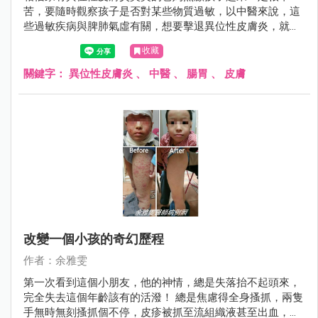
苦，要隨時觀察孩子是否對某些物質過敏，以中醫來說，這
些過敏疾病與脾肺氣虛有關，想要擊退異位性皮膚炎，就要
從照顧腸胃做起，附上一張近日診療的一名小男童，經過3
收藏
個月的持續追蹤治療，皮膚改善許多。
關鍵字：
異位性皮膚炎
、
中醫
、
腸胃
、
皮膚
改變一個小孩的奇幻歷程
作者：余雅雯
第一次看到這個小朋友，他的神情，總是失落抬不起頭來，
完全失去這個年齡該有的活潑！ 總是焦慮得全身搔抓，兩隻
手無時無刻搔抓個不停，皮疹被抓至流組織液甚至出血，四