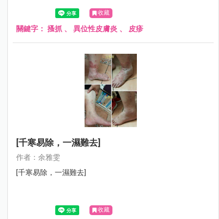
肢及額頭總是包著紗布，母親很心疼的跟我說：在學校都會
收藏
被排斥，很怕別人異樣的眼光……
關鍵字：
搔抓
、
異位性皮膚炎
、
皮疹
[千寒易除，一濕難去]
作者：余雅雯
[千寒易除，一濕難去]
收藏