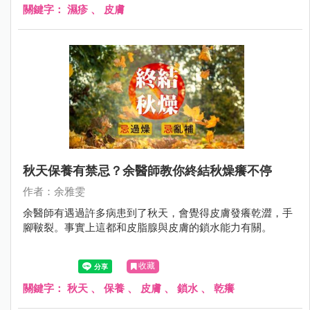
關鍵字：
濕疹
、
皮膚
秋天保養有禁忌？余醫師教你終結秋燥癢不停
作者：余雅雯
余醫師有遇過許多病患到了秋天，會覺得皮膚發癢乾澀，手
腳皸裂。事實上這都和皮脂腺與皮膚的鎖水能力有關。
收藏
關鍵字：
秋天
、
保養
、
皮膚
、
鎖水
、
乾癢