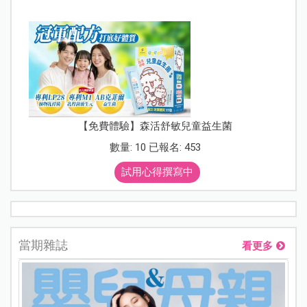
【免費體驗】森活舒敏兒童益生菌
數量: 10 已報名: 453
試用心得撰寫中
當期雜誌
看更多