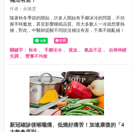
作者：余雅雯
隨著秋冬季節的開始，許多人開始有手腳冰冷的問題，不但
握手時尷尬，甚至影響睡眠品質。而大多數人一冷就想要熱
補，對此，中醫師提醒不同狀況補法有差，千萬不能亂補！
收藏
關鍵字：
秋冬
、
手腳冰冷
、
貧血
、
氣血不足
、
自律神經
失調
、
營養不均衡
新冠確診後喉嚨痛、低燒好痛苦！加速康復的「4
大飲食原則」