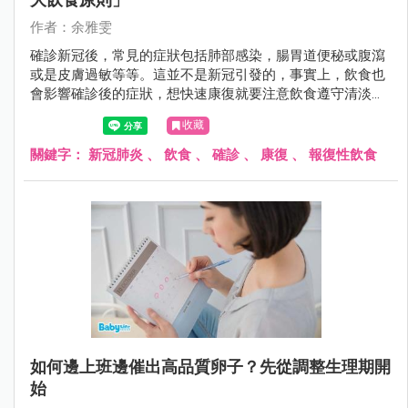
作者：余雅雯
確診新冠後，常見的症狀包括肺部感染，腸胃道便秘或腹瀉
或是皮膚過敏等等。這並不是新冠引發的，事實上，飲食也
會影響確診後的症狀，想快速康復就要注意飲食遵守清淡好
消化原則。另外，也不能因爲隔離期結束就報復性飲食，食
收藏
復經常在病後報復性飲食中發生。
關鍵字：
新冠肺炎
、
飲食
、
確診
、
康復
、
報復性飲食
如何邊上班邊催出高品質卵子？先從調整生理期開
始