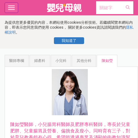
Toggle
navigation
為提供您更多優質的內容，本網站使用cookies分析技術。若繼續閱覽本網站內
容，即表示您同意我們使用 cookies， 關於更多cookies資訊請閱讀我們的
隱私
權說明
。
我知道了
醫師專欄
婦產科
小兒科
其他分科
陳如瑩
陳如瑩醫師，小兒腸胃科醫師及肥胖專科醫師，專長於兒童
肥胖、兒童腸胃及營養、偏挑食及瘦小。同時育有三子，對
於育兒教養頗有心得。希望能透過專業及淺顯的衛教知識幫