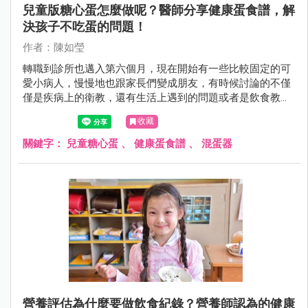
兒童版糖心蛋怎麼做呢？醫師分享健康蛋食譜，解
決孩子不吃蛋的問題！
作者：陳如瑩
轉職到診所也邁入第六個月，現在開始有一些比較固定的可
愛小病人，慢慢地也跟家長們變成朋友，有時候討論的不僅
僅是疾病上的衛教，還有生活上遇到的問題或者是飲食教
育。
收藏
關鍵字：
兒童糖心蛋
、
健康蛋食譜
、
混蛋器
營養評估為什麼要做飲食紀錄？營養師認為的健康