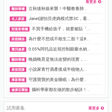
看更多
立秋後秋燥來襲！中醫教養肺...
醫師專欄
Janet謝怡芬虎媽模式禁3C，看...
名人家庭
不買手機給孩子，就要被貼「...
部落客專欄
為什麼不想或不敢生二胎？這8...
家庭關係
0.05%阿托品近視控制眼藥水納...
寶貝健康
晚婚晚育是無法改變的現實，...
醫師專欄
小說家青竹酒產後成半植物人...
產後照護
守護寶寶的黃金睡眠：為什麼...
專家專欄
腦科學家都在做的散步秘訣！...
健康百寶箱
試用募集
看更多