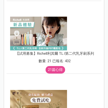
【試用募集】Richell利其爾 T.L.I第二代乳牙刷系列
數量: 21 已報名: 432
21篇心得