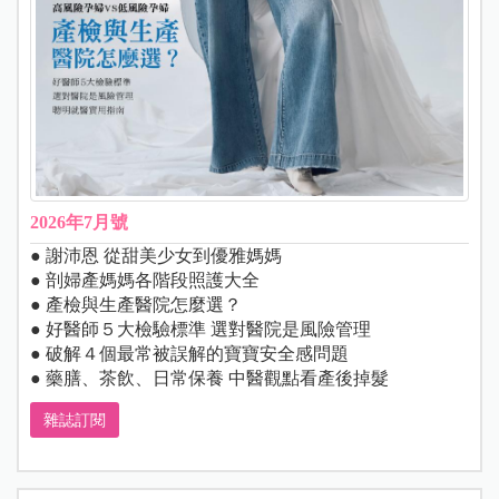
2026年7月號
● 謝沛恩 從甜美少女到優雅媽媽
● 剖婦產媽媽各階段照護大全
● 產檢與生產醫院怎麼選？
● 好醫師５大檢驗標準 選對醫院是風險管理
● 破解４個最常被誤解的寶寶安全感問題
● 藥膳、茶飲、日常保養 中醫觀點看產後掉髮
雜誌訂閱