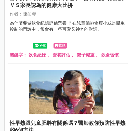
ＶＳ家長認為的健康大比拚
作者：陳如瑩
為什麼要做飲食紀錄評估營養 ？在兒童偏挑食瘦小或是體重
控制的門診中，常會有一些可愛又神奇的對話。
收藏
關鍵字：
飲食紀錄
、
營養評估
、
親子減重
、
飲食習慣
性早熟跟兒童肥胖有關係嗎？醫師教你預防性早熟
的6個方法