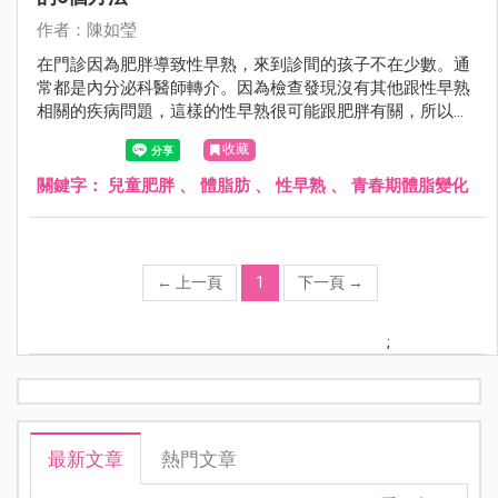
作者：陳如瑩
在門診因為肥胖導致性早熟，來到診間的孩子不在少數。通
常都是內分泌科醫師轉介。因為檢查發現沒有其他跟性早熟
相關的疾病問題，這樣的性早熟很可能跟肥胖有關，所以來
到我的門診做體重控制。今天就來聊聊兒童肥胖、體脂肪與
收藏
性早熟。
關鍵字：
兒童肥胖
、
體脂肪
、
性早熟
、
青春期體脂變化
←
上一頁
1
下一頁
→
;
最新文章
熱門文章