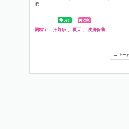
吧！
收藏
關鍵字：
汗皰疹
、
夏天
、
皮膚保養
←
上一