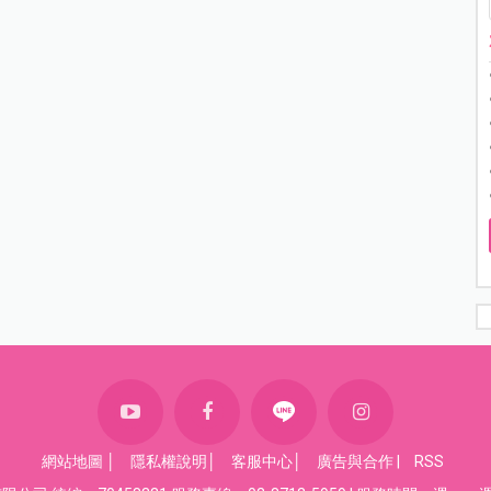
網站地圖
│
隱私權說明
│
客服中心
│
廣告與合作
|
RSS