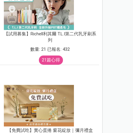
【試用募集】Richell利其爾 T.L.I第二代乳牙刷系
列
數量: 21 已報名: 432
21篇心得
【免費試吃】實心蛋捲 窗花綻放｜彌月禮盒