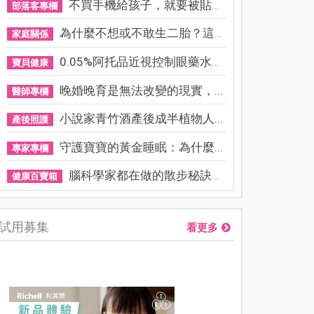
不買手機給孩子，就要被貼「...
部落客專欄
為什麼不想或不敢生二胎？這8...
家庭關係
0.05%阿托品近視控制眼藥水納...
寶貝健康
晚婚晚育是無法改變的現實，...
醫師專欄
小說家青竹酒產後成半植物人...
產後照護
守護寶寶的黃金睡眠：為什麼...
專家專欄
腦科學家都在做的散步秘訣！...
健康百寶箱
試用募集
看更多