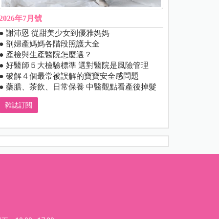
2026年7月號
● 謝沛恩 從甜美少女到優雅媽媽
● 剖婦產媽媽各階段照護大全
● 產檢與生產醫院怎麼選？
● 好醫師５大檢驗標準 選對醫院是風險管理
● 破解４個最常被誤解的寶寶安全感問題
● 藥膳、茶飲、日常保養 中醫觀點看產後掉髮
雜誌訂閱