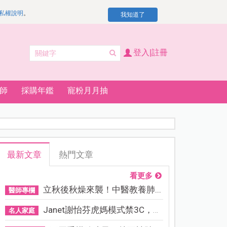
私權說明
。
我知道了
登入|註冊
師
採購年鑑
寵粉月月抽
最新文章
熱門文章
看更多
立秋後秋燥來襲！中醫教養肺...
醫師專欄
Janet謝怡芬虎媽模式禁3C，看...
名人家庭