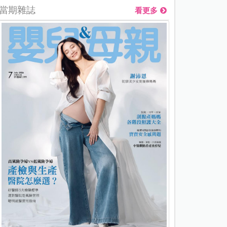
當期雜誌
看更多