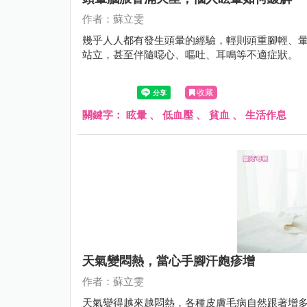
作者：蘇立雯
幾乎人人都有發生頭暈的經驗，輕則頭重腳輕、
站立，甚至伴隨噁心、嘔吐、耳鳴等不適症狀。
收藏
關鍵字：
眩暈
、
低血壓
、
貧血
、
生活作息
天氣變悶熱，當心手腳汗皰疹增
作者：蘇立雯
天氣變得越來越悶熱，各種皮膚毛病自然跟著增