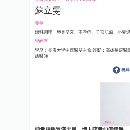
蘇立雯
專長
婦科調理、卵巢早衰、不孕症、子宮肌瘤、小兒
學經歷
學歷：長庚大學中西醫雙主修 經歷：高雄長庚醫
總醫師
粉絲
頭暈腦脹冒滿天星，惱人眩暈如何緩解