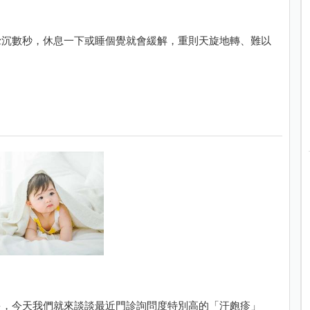
暈沉數秒，休息一下或睡個覺就會緩解，重則天旋地轉、難以
多，今天我們就來談談最近門診詢問度特別高的「汗皰疹」