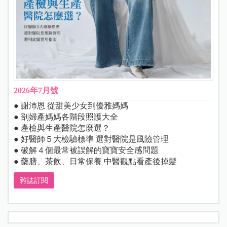
2026年7月號
● 謝沛恩 從甜美少女到優雅媽媽
● 剖婦產媽媽各階段照護大全
● 產檢與生產醫院怎麼選？
● 好醫師５大檢驗標準 選對醫院是風險管理
● 破解４個最常被誤解的寶寶安全感問題
● 藥膳、茶飲、日常保養 中醫觀點看產後掉髮
雜誌訂閱