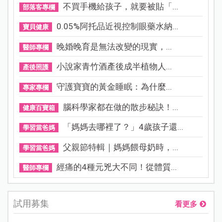
不買手機給孩子，就要被貼「...
部落客專欄
0.05%阿托品近視控制眼藥水納...
寶貝健康
晚婚晚育是無法改變的現實，...
醫師專欄
小說家青竹酒產後成半植物人...
產後照護
守護寶寶的黃金睡眠：為什麼...
專家專欄
腦科學家都在做的散步秘訣！...
健康百寶箱
「媽媽去哪裡了？」4歲孩子還...
學習當爸媽
父親節特輯｜媽媽餵母奶時，...
學習當爸媽
經痛的4種元兇大不同！從體質...
醫師專欄
試用募集
看更多