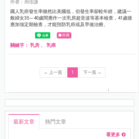
作者：周佳謙
國人乳癌發生率雖然比美國低，但發生率卻較年經，建議一
般婦女35～40歲間應作一次乳房超音波等基本檢查，41歲後
應加強定期檢查，才能預防乳癌或及早做治療。
收藏
關鍵字：
乳房
、
乳癌
←
上一頁
1
下一頁
→
;
最新文章
熱門文章
看更多