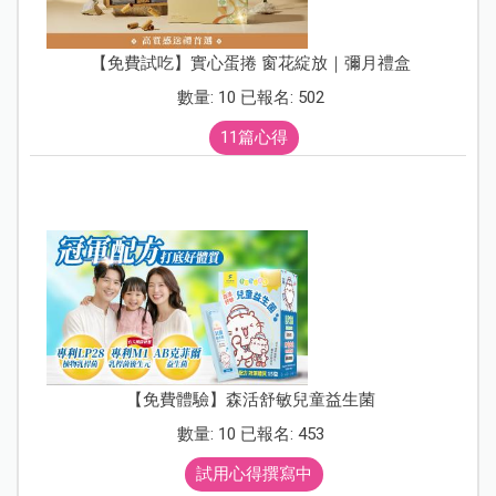
【免費試吃】實心蛋捲 窗花綻放｜彌月禮盒
數量: 10 已報名: 502
11篇心得
【免費體驗】森活舒敏兒童益生菌
數量: 10 已報名: 453
試用心得撰寫中