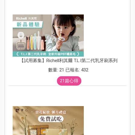
【試用募集】Richell利其爾 T.L.I第二代乳牙刷系列
數量: 21 已報名: 432
21篇心得