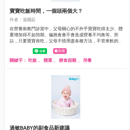
寶寶吃飯時間，一個頭兩個大？
作者：湯國廷
在營養衛教門診當中，父母關心的不外乎寶寶吃得太少、體
重增加得不如預期、偏挑食會不會造成營養不均衡等。所
以，只要寶寶肯吃，父母不惜用盡各種方法，不管來軟的或
是來硬的，甚至仿效老萊子娛親（只是這回對象是自己寶
收藏
寶）。但有些方法可能第一次有效，久了就失效，甚至造成
反效果，看到飯端出來就跑給父母追或緊閉雙唇。
關鍵字：
吃飯
、
體重
、
餵食困難
、
用餐
過敏BABY的副食品新建議