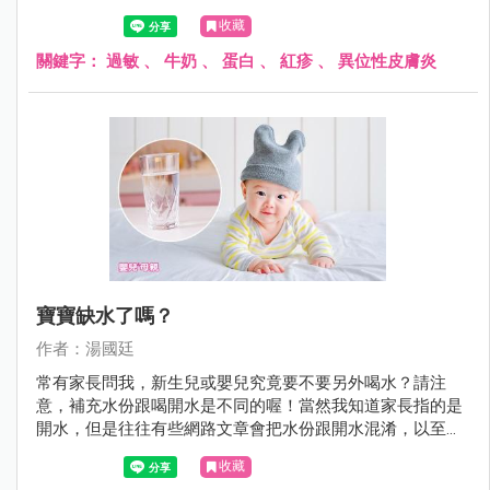
生了過敏症狀。
收藏
關鍵字：
過敏
、
牛奶
、
蛋白
、
紅疹
、
異位性皮膚炎
寶寶缺水了嗎？
作者：湯國廷
常有家長問我，新生兒或嬰兒究竟要不要另外喝水？請注
意，補充水份跟喝開水是不同的喔！當然我知道家長指的是
開水，但是往往有些網路文章會把水份跟開水混淆，以至於
家長霧裡看花，不知究竟是哪一篇文章說的是對的。
收藏