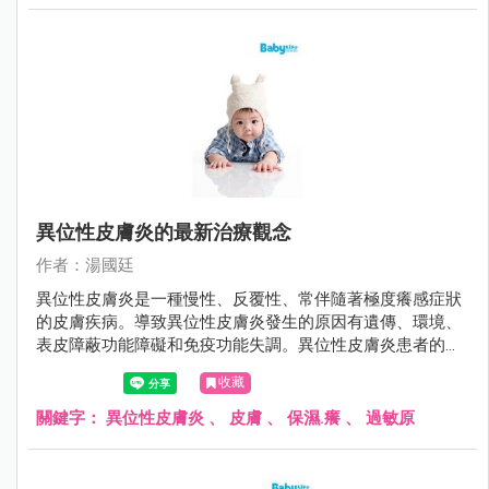
異位性皮膚炎的最新治療觀念
作者：湯國廷
異位性皮膚炎是一種慢性、反覆性、常伴隨著極度癢感症狀
的皮膚疾病。導致異位性皮膚炎發生的原因有遺傳、環境、
表皮障蔽功能障礙和免疫功能失調。異位性皮膚炎患者的皮
膚角質層因為fillaggrin（一種存在於人體表皮中的蛋白質）
收藏
缺陷、神經醯胺（ceremide）降低，導致皮膚的表皮障蔽功
能缺損、保水能力差、表皮上的細菌過度增生，讓過敏原易
關鍵字：
異位性皮膚炎
、
皮膚
、
保濕.癢
、
過敏原
滲透而引起過敏發炎反應，皮膚因而產生乾癢的現象。而因
為癢而搔抓，往往會刺激破壞皮膚，使得問題更加嚴重，造
成惡性循環。