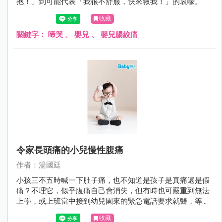
抱！」到可能代表「我很不舒服，快來救我！」的哀嚎。
收藏
關鍵字：
啼哭
、
嬰兒
、
嬰兒腸絞痛
令家長頭痛的小兒慢性腹痛
作者：湯國廷
小孩三不五時喊一下肚子痛，也不知道是孩子是真痛還是假
痛？不理它，似乎腹痛自己會消失，但有時也可嚴重到無法
上學，或上班當中接到幼兒園來的緊急電話要求就醫，等真
正帶小孩到醫院時，他又說不痛了。久而久之，腹痛好像是
收藏