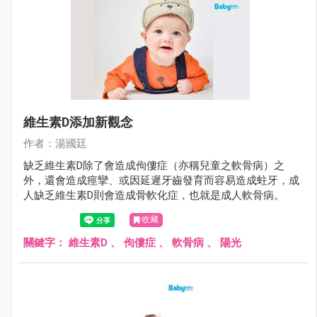
維生素D添加新觀念
作者：湯國廷
缺乏維生素D除了會造成佝僂症（亦稱兒童之軟骨病）之
外，還會造成痙攣、或因延遲牙齒發育而容易造成蛀牙，成
人缺乏維生素D則會造成骨軟化症，也就是成人軟骨病。
收藏
關鍵字：
維生素D
、
佝僂症
、
軟骨病
、
陽光