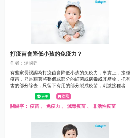
打疫苗會降低小孩的免疫力？
作者：湯國廷
有些家長誤認為打疫苗會降低小孩的免疫力，事實上，接種
疫苗，乃是藉著將整個或部分的細菌或病毒或其產物，把有
害的部分除去，只留下有用的部分製成疫苗，刺激接種者的
免疫系統，使接種者自己能產生危險性低卻類似自染感染的
收藏
免疫反應，也就是產生保護力（主動免疫）。 不可否認的，
預防重於治療。尤其對於傳染病，注射疫苗是抵抗傳染病最
關鍵字：
疫苗
、
免疫力
、
減毒疫苗
、
非活性疫苗
好的方法。