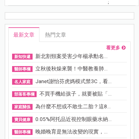
;
最新文章
熱門文章
看更多
新北割頸案受害少年楊承勳名...
新知快遞
立秋後秋燥來襲！中醫教養肺...
醫師專欄
Janet謝怡芬虎媽模式禁3C，看...
名人家庭
不買手機給孩子，就要被貼「...
部落客專欄
為什麼不想或不敢生二胎？這8...
家庭關係
0.05%阿托品近視控制眼藥水納...
寶貝健康
晚婚晚育是無法改變的現實，...
醫師專欄