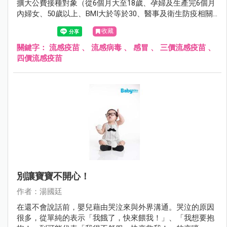
擴大公費接種對象（從6個月大至18歲、孕婦及生產完6個月
內婦女、50歲以上、BMI大於等於30、醫事及衛生防疫相關
人員、禽畜業及動物防疫相關人員、重大傷病患者、居住於
收藏
安養院等長期機構者、罕見疾病者），希望藉由擴大接種，
減少即將而來的流感威脅。
關鍵字：
流感疫苗
、
流感病毒
、
感冒
、
三價流感疫苗
、
四價流感疫苗
別讓寶寶不開心！
作者：湯國廷
在還不會說話前，嬰兒藉由哭泣來與外界溝通。哭泣的原因
很多，從單純的表示「我餓了，快來餵我！」、「我想要抱