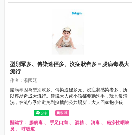
型別眾多、傳染途徑多、沒症狀者多＝腸病毒易大
流行
作者：湯國廷
腸病毒因為型別眾多、傳染途徑多元、沒症狀感染者多，所
以容易造成大流行。建議大人或小孩都要勤洗手，玩具常清
洗，在流行季節避免到擁擠的公共場所，大人回家抱小孩之
前要更衣和洗手，對於家中第二位感染腸病毒患者，因其所
收藏
接受的病毒量往往較高，嚴重度可能提高，更要小心有無重
症前兆。
關鍵字：
腸病毒
、
手足口病
、
酒精
、
消毒
、
疱疹性咽峽
炎
、
呼吸道