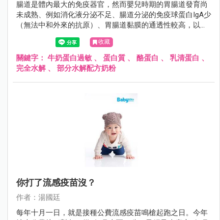
腸道是體內最大的免疫器官，然而嬰兒時期的胃腸道發育尚
未成熟、例如消化液分泌不足、腸道分泌的免疫球蛋白IgA少
（無法中和外來的抗原）、胃腸道黏膜的通透性較高，以上
的種種因素造成外來的過敏原很容易透過腸黏膜進入人體，
收藏
誘發過敏反應。
關鍵字：
牛奶蛋白過敏
、
蛋白質
、
酪蛋白
、
乳清蛋白
、
完全水解
、
部分水解配方奶粉
你打了流感疫苗沒？
作者：湯國廷
每年十月一日，就是接種公費流感疫苗鳴槍起跑之日。今年