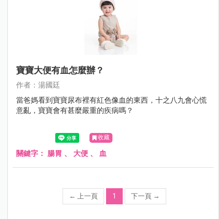
寶寶大便有血怎麼辦？
作者：湯國廷
當爸媽看到寶寶尿布裡有紅色像血的東西，十之八九會心慌
意亂，寶寶會有甚麼嚴重的疾病嗎？
收藏
關鍵字：
腸胃
、
大便
、
血
←
上一頁
1
下一頁
→