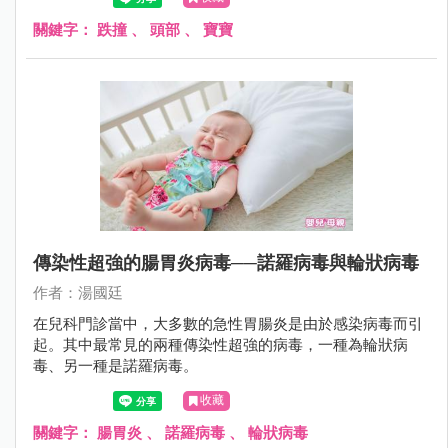
是往後撲倒；更不用說，2歲時爬上爬下，不知天高地厚，
沒有懼高症，很容易從椅子或沙發上摔下來。
關鍵字：
跌撞
、
頭部
、
寶寶
傳染性超強的腸胃炎病毒──諾羅病毒與輪狀病毒
作者：湯國廷
在兒科門診當中，大多數的急性胃腸炎是由於感染病毒而引
起。其中最常見的兩種傳染性超強的病毒，一種為輪狀病
毒、另一種是諾羅病毒。
收藏
關鍵字：
腸胃炎
、
諾羅病毒
、
輪狀病毒