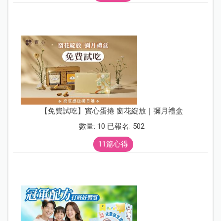
【免費試吃】實心蛋捲 窗花綻放｜彌月禮盒
數量: 10 已報名: 502
11篇心得