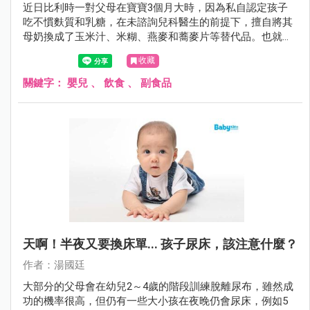
近日比利時一對父母在寶寶3個月大時，因為私自認定孩子
吃不慣麩質和乳糖，在未諮詢兒科醫生的前提下，擅自將其
母奶換成了玉米汁、米糊、燕麥和蕎麥片等替代品。也就是
用植物奶代替母乳對其進行餵養，不料4個月後，寶寶因營
收藏
養不良和嚴重脫水而死亡。
關鍵字：
嬰兒
、
飲食
、
副食品
天啊！半夜又要換床單... 孩子尿床，該注意什麼？
作者：湯國廷
大部分的父母會在幼兒2～4歲的階段訓練脫離尿布，雖然成
功的機率很高，但仍有一些大小孩在夜晚仍會尿床，例如5