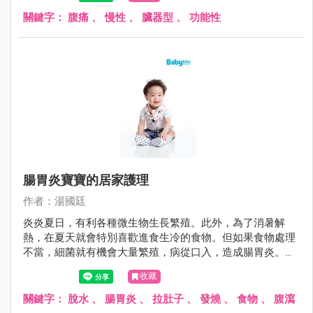
「狼來了」故事中的主角，雖然前幾次醫師都說目前沒問
題，但許多父母又怕因為疏忽大意而延誤病情，搞得一個頭
關鍵字：
腹痛
、
慢性
、
臟器型
、
功能性
兩個大。
腸胃炎寶寶的居家護理
作者：湯國廷
炎炎夏日，有利各種微生物生長繁殖。此外，為了消暑解
熱，在夏天就會特別喜歡進食生冷的食物。但如果食物處理
不當，細菌就有機會大量繁殖，病從口入，造成腸胃炎。腸
胃炎的症狀不外乎嘔吐與腹瀉，其症狀可輕可重，就醫之
收藏
前，如何避免進一步惡化，其實有些撇步。
關鍵字：
脫水
、
腸胃炎
、
拉肚子
、
發燒
、
食物
、
腹瀉