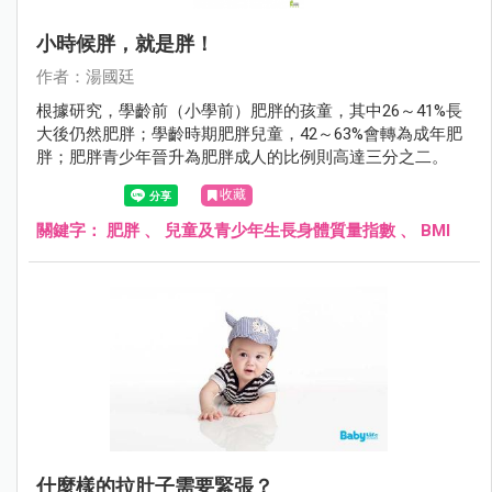
小時候胖，就是胖！
作者：湯國廷
根據研究，學齡前（小學前）肥胖的孩童，其中26～41%長
大後仍然肥胖；學齡時期肥胖兒童，42～63%會轉為成年肥
胖；肥胖青少年晉升為肥胖成人的比例則高達三分之二。
收藏
關鍵字：
肥胖
、
兒童及青少年生長身體質量指數
、
BMI
什麼樣的拉肚子需要緊張？