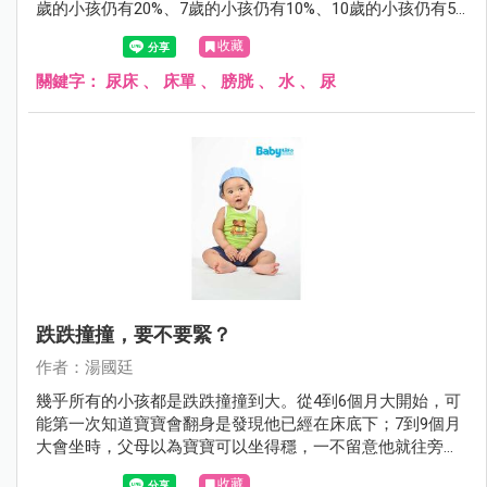
歲的小孩仍有20%、7歲的小孩仍有10%、10歲的小孩仍有5%
會尿床。尿床雖然稱不上什麼嚴重的醫療問題，但對父母或
收藏
小孩而言，尿床這件事，有時卻是沉重的打擊。
關鍵字：
尿床
、
床單
、
膀胱
、
水
、
尿
跌跌撞撞，要不要緊？
作者：湯國廷
幾乎所有的小孩都是跌跌撞撞到大。從4到6個月大開始，可
能第一次知道寶寶會翻身是發現他已經在床底下；7到9個月
大會坐時，父母以為寶寶可以坐得穩，一不留意他就往旁或
後傾倒；1歲剛會走路，搖搖晃晃，一不小心，不是往前就
收藏