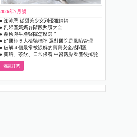
2026年7月號
● 謝沛恩 從甜美少女到優雅媽媽
● 剖婦產媽媽各階段照護大全
● 產檢與生產醫院怎麼選？
● 好醫師５大檢驗標準 選對醫院是風險管理
● 破解４個最常被誤解的寶寶安全感問題
● 藥膳、茶飲、日常保養 中醫觀點看產後掉髮
雜誌訂閱