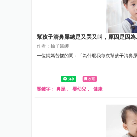
幫孩子清鼻屎總是又哭又叫，原因是因為..
作者：柚子醫師
一位媽媽苦惱的問：「為什麼我每次幫孩子清鼻
收藏
關鍵字：
鼻屎
、
嬰幼兒
、
健康