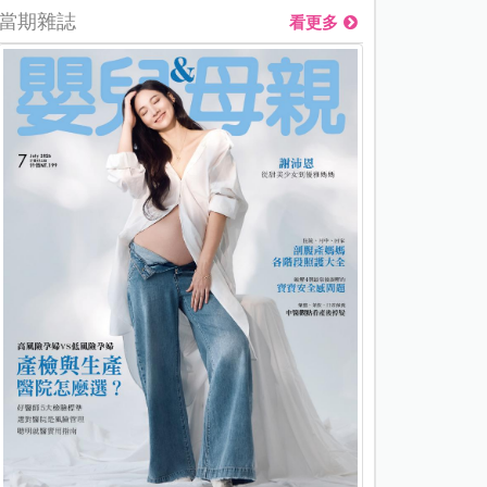
當期雜誌
看更多