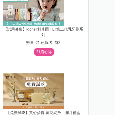
【試用募集】Richell利其爾 T.L.I第二代乳牙刷系
列
數量: 21 已報名: 432
21篇心得
【免費試吃】實心蛋捲 窗花綻放｜彌月禮盒