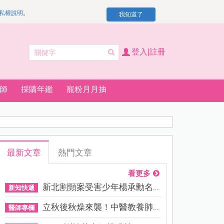
私權說明
。
我知道了
登入|註冊
師
採購年鑑
寵粉月月抽
最新文章
熱門文章
看更多
新北割頸案受害少年楊承勳名...
新知快遞
立秋後秋燥來襲！中醫教養肺...
醫師專欄