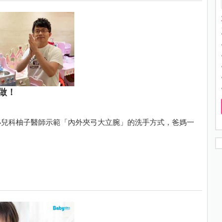
做！
小兒科柚子醫師示範「內外夾弓大立腕」的洗手方式，爸媽一