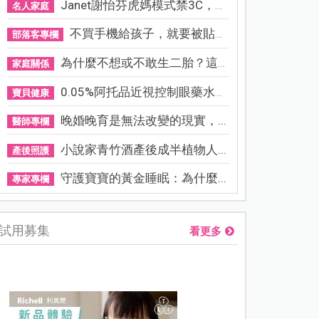
Janet謝怡芬虎媽模式禁3C，看...
名人家庭
不買手機給孩子，就要被貼「...
部落客專欄
為什麼不想或不敢生二胎？這8...
家庭關係
0.05%阿托品近視控制眼藥水納...
寶貝健康
晚婚晚育是無法改變的現實，...
醫師專欄
小說家青竹酒產後成半植物人...
產後照護
守護寶寶的黃金睡眠：為什麼...
專家專欄
試用募集
看更多