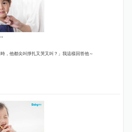
.
屎時，他都尖叫掙扎又哭又叫？」我這樣回答他～