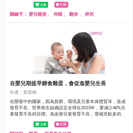
長，以舒適或怕嗆奶的理由，未將嬰兒仰睡。
收藏
關鍵字：
嬰兒睡姿
、
仰睡
、
翻身
、
猝死
在嬰兒期提早餵食雞蛋，會促進嬰兒生長
作者：黃碧桃
在開發中的國家，因為貧窮、環境及兒童本身體質等，造成
發育不良。世界衛生組織設定全球在2025年，要減少40%兒
童發育不良的目標。為改善兒童發育不良，需補充較多的食
物及營養素。在嬰兒期，雞蛋可提供營養及加強免疫功能，
收藏
但以往認為會增加蛋白質過敏的機會，故多建議在一歲後，
才可給嬰兒食用全蛋。