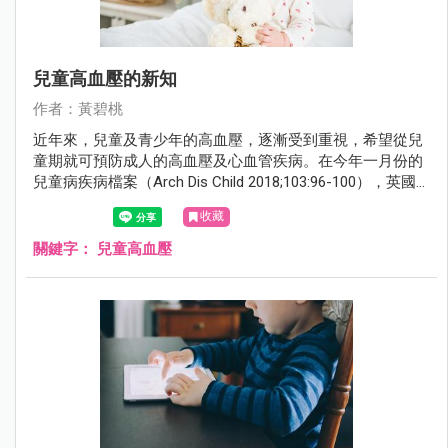
兒童高血壓的新知
作者：黃碧桃
近年來，兒童及青少年的高血壓，逐漸受到重視，希望從兒
童期就可預防成人的高血壓及心血管疾病。在今年一月份的
兒童病疾病檔案（Arch Dis Child 2018;103:96-100），英國
倫敦大奧蒙德街兒童醫院（Great Ormond Street Hospital
收藏
for Children）的拉傑（Laljr R）醫師，撰寫了兒童高血壓的
新知。
關鍵字：
兒童高血壓