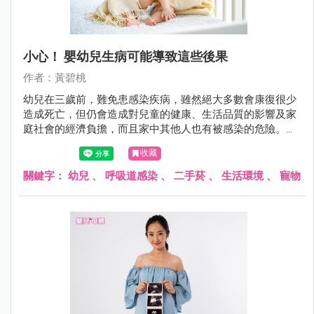
小心！ 嬰幼兒生病可能導致這些後果
作者：黃碧桃
幼兒在三歲前，難免患感染疾病，雖然絕大多數會康復很少
造成死亡，但仍會造成對兒童的健康、生活品質的影響及家
庭社會的經濟負擔，而且家中其他人也有被感染的危險。在
三歲以前的幼兒，到底易患那些常見的感染性疾病及其好發
收藏
因素，是值得探討的。
關鍵字：
幼兒
、
呼吸道感染
、
二手菸
、
生活環境
、
寵物