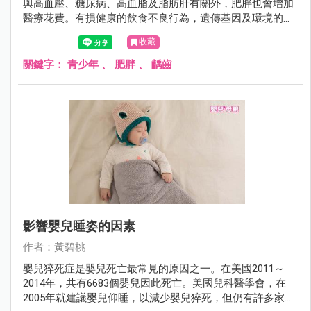
與高血壓、糖尿病、高血脂及脂肪肝有關外，肥胖也會增加
醫療花費。有損健康的飲食不良行為，遺傳基因及環境的因
素，也是引起肥胖及齲齒的可能因素。
收藏
關鍵字：
青少年
、
肥胖
、
齲齒
影響嬰兒睡姿的因素
作者：黃碧桃
嬰兒猝死症是嬰兒死亡最常見的原因之一。在美國2011～
2014年，共有6683個嬰兒因此死亡。美國兒科醫學會，在
2005年就建議嬰兒仰睡，以減少嬰兒猝死，但仍有許多家