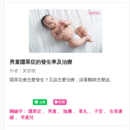
男童隱睪症的發生率及治療
作者：黃碧桃
隱睪症會怎麼發生？又該怎麼治療，請看醫師怎麼說。
收藏
關鍵字：
隱睪症
、
男童
、
陰囊
、
睪丸
、
子宮
、
生長遲
緩
、
早產兒