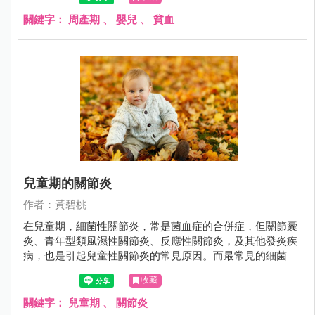
補充鐵劑，也不能完全矯正失調的功能。所以，在周產期是
什麼危險因素，造成嬰兒缺鐵性貧血，值得探討。
關鍵字：
周產期
、
嬰兒
、
貧血
兒童期的關節炎
作者：黃碧桃
在兒童期，細菌性關節炎，常是菌血症的合併症，但關節囊
炎、青年型類風濕性關節炎、反應性關節炎，及其他發炎疾
病，也是引起兒童性關節炎的常見原因。而最常見的細菌性
關節炎，必須抽血或抽關節液培養，才能找到病原菌，故常
收藏
常無法及早正確診斷。
關鍵字：
兒童期
、
關節炎