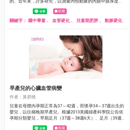
的。近年來，許多研究，以測量內頸動脈的內膜中膜厚度，
血流引致擴張（flow-mediate dilation）及脈博速率（pulse
收藏
wave velocity）來推測早期動腺粥樣硬化病變，也是測定肥
胖兒童動脈硬化的有效的方法。
關鍵字：
國中學童
、
血管硬化
、
兒童期肥胖
、
動脈硬化
早產兒的心臟血管病變
作者：黃碧桃
兒童在母體內孕期正常為37～42週，而懷孕34～37週出生的
嬰兒，以往稱晚期早產兒。根據2013美國婦產科學院公告依
孕期分類嬰兒，早期足月（37週～38週6天）、足月（39週
～40週6天）、晚期足月（41週～41週6天）及延後（≧42
收藏