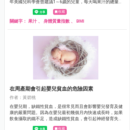
年美國兒科學會曾建議1～6歲的兒童，每天喝果汁的總量上
限為120～180C.C.，7歲以上的兒童則為240～360C.C.。但實
收藏
際上，許多兒童每天喝的果汁量遠超過此建議量，是否會引
起兒童肥胖，影響健康，值得探討。
關鍵字：
果汁
、
身體質量指數
、
BMI
在周產期會引起嬰兒貧血的危險因素
作者：黃碧桃
在嬰兒期，缺鐵性貧血，是很常見而且會影響嬰兒發育及健
康的嚴重問題。因為在嬰兒最初幾個月內快速成長時，如果
飲食攝取的鐵不足，造成缺鐵性貧血，會引起神經發育失
調，造成長期認知，運動功能及行為發育的不良，甚至事後
收藏