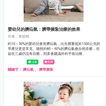
嬰幼兒的臍疝氣：臍帶捆紮治療的效果
作者：黃碧桃
約10～30%的嬰幼兒會有臍疝氣，出生體重低於1500公克的
早產兒更是常見。雖然約80～90%的臍疝氣會自然痊癒，但
如在三歲仍沒有自癒，則多會建議外科手術治療。
收藏
關鍵字：
臍疝氣
、
臍帶捆紮