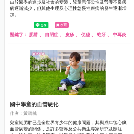
由於醫學的進步及社會的變遷，兒童患傳染性及營養不良疾
病逐漸減少，但其他生理及心理性急慢性疾病的發生逐漸增
加。
收藏
關鍵字：
肥胖
、
自閉症
、
皮疹
、
便秘
、
蛀牙
、
中耳炎
國中學童的血管硬化
作者：黃碧桃
兒童期肥胖已是全世界青少年的健康問題，其與成年後心臟
血管病變的關係，是許多醫界及公共衛生專家研究及關注