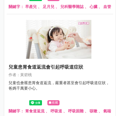
週）。早期足月兒的呼吸功能，有許多研究報告，但是心臟
血管疾病，則較少研究報告。
關鍵字：
早產兒
、
足月兒
、
兒科醫學雜誌
、
心臟
、
血管
兒童患胃食道返流會引起呼吸道症狀
作者：黃碧桃
兒童也會罹患胃食道返流，嚴重者甚至會引起呼吸道症狀，
爸媽千萬要小心。
收藏
關鍵字：
胃食道返流
、
呼吸道
、
呼吸困難
、
咳嗽
、
氣喘