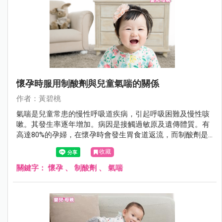
懷孕時服用制酸劑與兒童氣喘的關係
作者：黃碧桃
氣喘是兒童常患的慢性呼吸道疾病，引起呼吸困難及慢性咳
嗽。其發生率逐年增加。病因是接觸過敏原及遺傳體質。有
高達80%的孕婦，在懷孕時會發生胃食道返流，而制酸劑是
有效且安全的常用治療藥物。有研究發現，制酸劑會引起胃
收藏
中食物變性成過敏原而影響免疫反應，也有研究發現，懷孕
老鼠使用制酸劑，可引致所生小老鼠的食物過敏。
關鍵字：
懷孕
、
制酸劑
、
氣喘