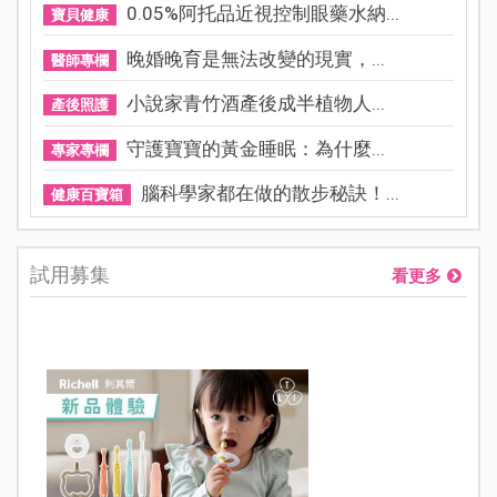
0.05%阿托品近視控制眼藥水納...
寶貝健康
晚婚晚育是無法改變的現實，...
醫師專欄
小說家青竹酒產後成半植物人...
產後照護
守護寶寶的黃金睡眠：為什麼...
專家專欄
腦科學家都在做的散步秘訣！...
健康百寶箱
試用募集
看更多