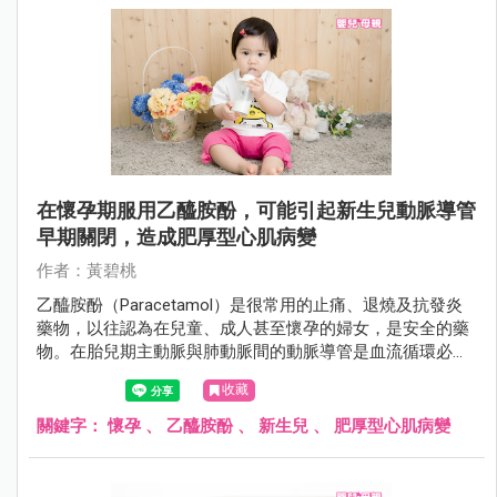
在懷孕期服用乙醯胺酚，可能引起新生兒動脈導管
早期關閉，造成肥厚型心肌病變
作者：黃碧桃
乙醯胺酚（Paracetamol）是很常用的止痛、退燒及抗發炎
藥物，以往認為在兒童、成人甚至懷孕的婦女，是安全的藥
物。在胎兒期主動脈與肺動脈間的動脈導管是血流循環必要
的血管，出生後，動脈導管會在數天內自然閉合。而在早產
收藏
兒或合併其他畸型或疾病時，動脈導管無法自然閉合，可用
非類固醇發炎藥物或乙醯胺酚，促使動脈導管閉合，或外科
關鍵字：
懷孕
、
乙醯胺酚
、
新生兒
、
肥厚型心肌病變
手術治療。