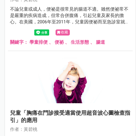
不論兒童或成人，便祕是很常見的腸道不適。雖然便祕常不
是嚴重的疾病造成，但常合併腹痛，引起兒童及家長的擔
心。在美國，2006年至2011年，兒童因便祕而至急診室就醫
的人數增加了41.5%。約有25%的兒童，其便祕症狀會持續到
收藏
20歲。以前認為便祕的可能原因包括基因遺傳、心理壓力、
故意不願排便、纖維食物攝取不足、缺乏運動、較低的社經
關鍵字：
學童排便
、
便祕
、
生活形態
、
腸道
地位及缺乏排便習慣等。但每日的生活習慣是否會影響兒童
便祕，是值得探討的。
兒童「胸痛在門診接受適當使用超音波心圖檢查指
引」的應用
作者：黃碧桃