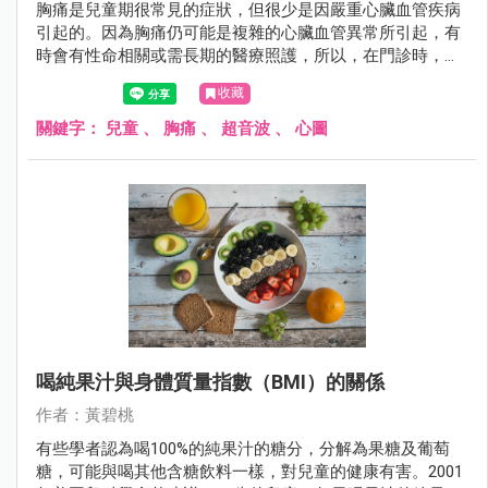
胸痛是兒童期很常見的症狀，但很少是因嚴重心臟血管疾病
引起的。因為胸痛仍可能是複雜的心臟血管異常所引起，有
時會有性命相關或需長期的醫療照護，所以，在門診時，兒
童因胸痛來求診，醫師也會做許多檢查，包括心電圖，胸部
收藏
X光及超音波心圖等，以探查胸痛的原因。
關鍵字：
兒童
、
胸痛
、
超音波
、
心圖
喝純果汁與身體質量指數（BMI）的關係
作者：黃碧桃
有些學者認為喝100%的純果汁的糖分，分解為果糖及葡萄
糖，可能與喝其他含糖飲料一樣，對兒童的健康有害。2001