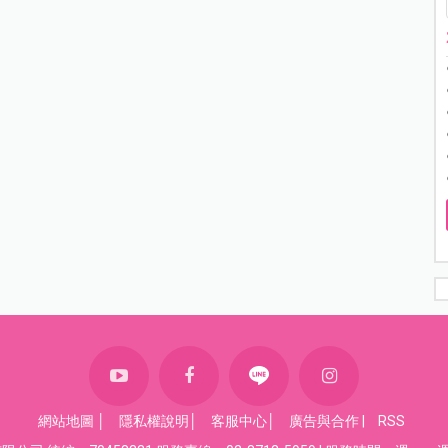
網站地圖
│
隱私權說明
│
客服中心
│
廣告與合作
|
RSS