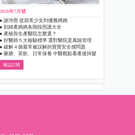
2026年7月號
● 謝沛恩 從甜美少女到優雅媽媽
● 剖婦產媽媽各階段照護大全
● 產檢與生產醫院怎麼選？
● 好醫師５大檢驗標準 選對醫院是風險管理
● 破解４個最常被誤解的寶寶安全感問題
● 藥膳、茶飲、日常保養 中醫觀點看產後掉髮
雜誌訂閱