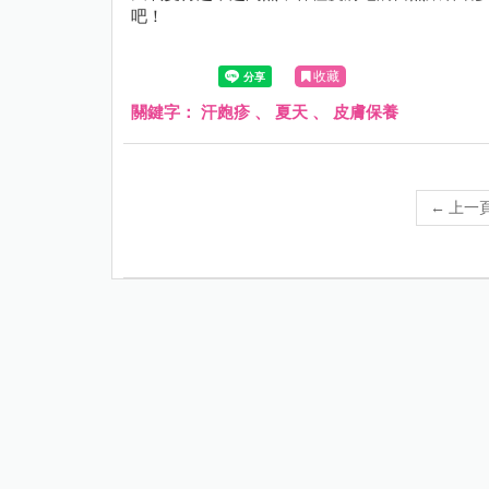
吧！
收藏
關鍵字：
汗皰疹
、
夏天
、
皮膚保養
←
上一