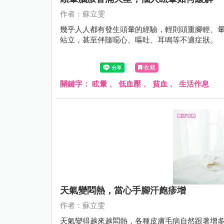
作者：蘇立雯
幾乎人人都有發生頭暈的經驗，輕則頭重腳輕、
站立，甚至伴隨噁心、嘔吐、耳鳴等不適症狀。
收藏
關鍵字：
眩暈
、
低血壓
、
貧血
、
生活作息
天氣變悶熱，當心手腳汗皰疹增
作者：蘇立雯
天氣變得越來越悶熱，各種皮膚毛病自然跟著增