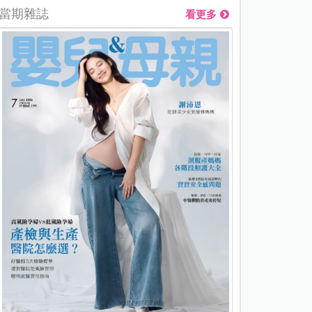
當期雜誌
看更多