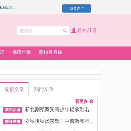
私權說明
。
我知道了
登入|註冊
師
採購年鑑
寵粉月月抽
最新文章
熱門文章
看更多
新北割頸案受害少年楊承勳名...
新知快遞
立秋後秋燥來襲！中醫教養肺...
醫師專欄