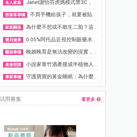
Janet謝怡芬虎媽模式禁3C，看...
名人家庭
不買手機給孩子，就要被貼「...
部落客專欄
為什麼不想或不敢生二胎？這8...
家庭關係
0.05%阿托品近視控制眼藥水納...
寶貝健康
晚婚晚育是無法改變的現實，...
醫師專欄
小說家青竹酒產後成半植物人...
產後照護
守護寶寶的黃金睡眠：為什麼...
專家專欄
試用募集
看更多