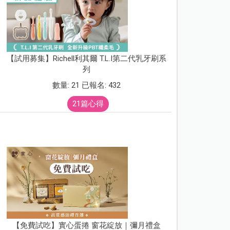
【試用募集】Richell利其爾 T.L.I第二代乳牙刷系
列
數量: 21 已報名: 432
21篇心得
【免費試吃】實心蛋捲 窗花綻放｜彌月禮盒