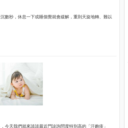
暈沉數秒，休息一下或睡個覺就會緩解，重則天旋地轉、難以
多，今天我們就來談談最近門診詢問度特別高的「汗皰疹」