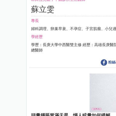
蘇立雯
專長
婦科調理、卵巢早衰、不孕症、子宮肌瘤、小兒
學經歷
學歷：長庚大學中西醫雙主修 經歷：高雄長庚醫
總醫師
粉絲
頭暈腦脹冒滿天星，惱人眩暈如何緩解