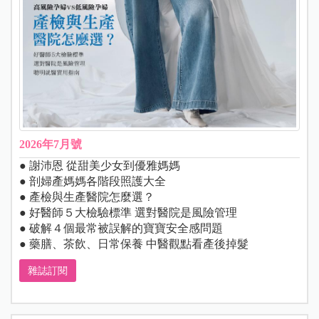
2026年7月號
● 謝沛恩 從甜美少女到優雅媽媽
● 剖婦產媽媽各階段照護大全
● 產檢與生產醫院怎麼選？
● 好醫師５大檢驗標準 選對醫院是風險管理
● 破解４個最常被誤解的寶寶安全感問題
● 藥膳、茶飲、日常保養 中醫觀點看產後掉髮
雜誌訂閱