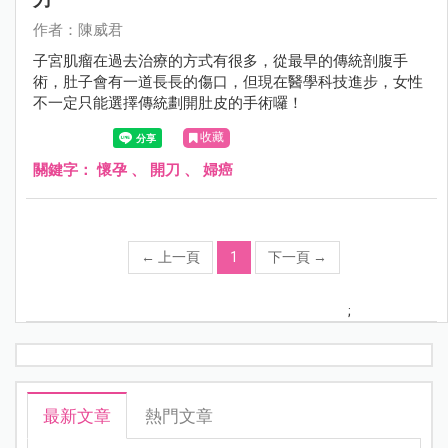
作者：陳威君
子宮肌瘤在過去治療的方式有很多，從最早的傳統剖腹手
術，肚子會有一道長長的傷口，但現在醫學科技進步，女性
不一定只能選擇傳統劃開肚皮的手術囉！
收藏
關鍵字：
懷孕
、
開刀
、
婦癌
←
上一頁
1
下一頁
→
;
最新文章
熱門文章