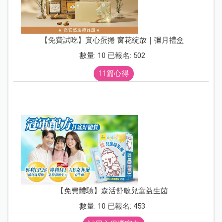
【免費試吃】實心蛋捲 窗花綻放｜彌月禮盒
數量: 10 已報名: 502
11篇心得
【免費體驗】森活舒敏兒童益生菌
數量: 10 已報名: 453