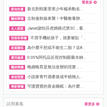
看更多
新北割頸案受害少年楊承勳名...
新知快遞
立秋後秋燥來襲！中醫教養肺...
醫師專欄
Janet謝怡芬虎媽模式禁3C，看...
名人家庭
不買手機給孩子，就要被貼「...
部落客專欄
為什麼不想或不敢生二胎？這8...
家庭關係
0.05%阿托品近視控制眼藥水納...
寶貝健康
晚婚晚育是無法改變的現實，...
醫師專欄
小說家青竹酒產後成半植物人...
產後照護
守護寶寶的黃金睡眠：為什麼...
專家專欄
試用募集
看更多