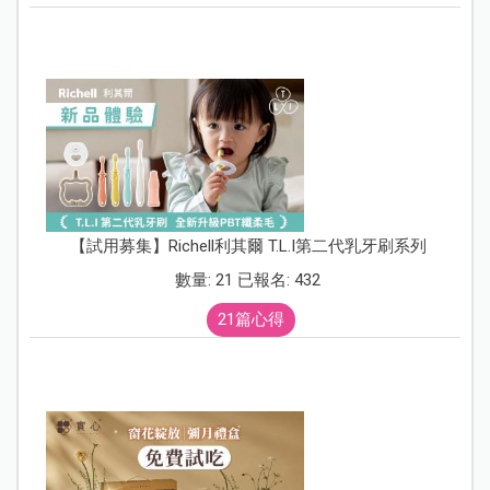
【試用募集】Richell利其爾 T.L.I第二代乳牙刷系列
數量: 21 已報名: 432
21篇心得