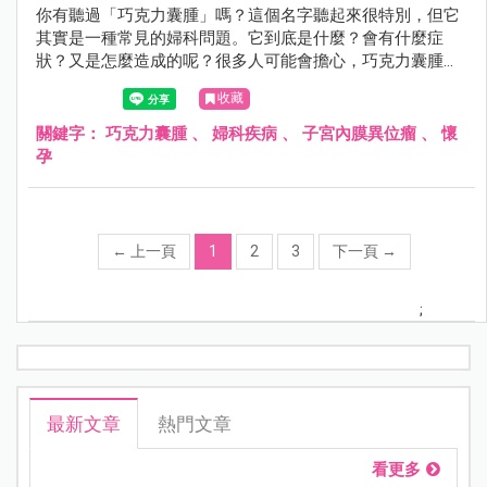
你有聽過「巧克力囊腫」嗎？這個名字聽起來很特別，但它
其實是一種常見的婦科問題。它到底是什麼？會有什麼症
狀？又是怎麼造成的呢？很多人可能會擔心，巧克力囊腫會
影響懷孕嗎？它會自己消失嗎？如果需要開刀，要多大才需
收藏
要？手術後的恢復期又要多久？這篇文章由婦產科張瑜芹醫
師，帶你了解這個影響許多女性健康的問題。
關鍵字：
巧克力囊腫
、
婦科疾病
、
子宮內膜異位瘤
、
懷
孕
←
上一頁
1
2
3
下一頁
→
;
最新文章
熱門文章
看更多