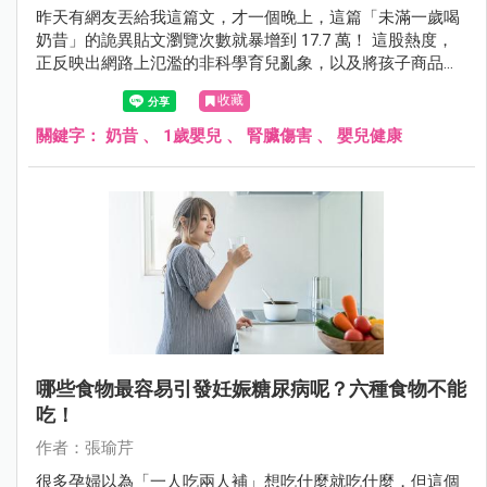
昨天有網友丟給我這篇文，才一個晚上，這篇「未滿一歲喝
奶昔」的詭異貼文瀏覽次數就暴增到 17.7 萬！ 這股熱度，
正反映出網路上氾濫的非科學育兒亂象，以及將孩子商品化
的可悲趨勢。
收藏
關鍵字：
奶昔
、
1歲嬰兒
、
腎臟傷害
、
嬰兒健康
哪些食物最容易引發妊娠糖尿病呢？六種食物不能
吃！
作者：張瑜芹
很多孕婦以為「一人吃兩人補」想吃什麼就吃什麼，但這個