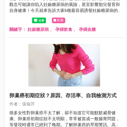
觀念可能讓你陷入妊娠糖尿病的風險，甚至影響胎兒發育和
自身健康！今天就來告訴大家6種最容易誘發妊娠糖尿病的
食物，幫助準媽媽們建立完整的孕期飲食安全意識！
收藏
關鍵字：
妊娠糖尿病
、
孕婦飲食
、
孕婦血糖
卵巢癌初期症狀？原因、存活率、自我檢測方式
作者：張瑜芹
很多女性對卵巢癌不太了解，卻不知道它可能默默威脅健
康。卵巢癌初期症狀不太明顯，常常被當成一般腸胃問題，
等發現時通常已經到了晚期。了解卵巢癌的早期警訊、高風