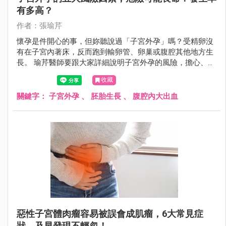
有多高？
作者：張瑜芹
懷孕是件開心的事，但妳聽說過「子宮外孕」嗎？受精卵沒
有在子宮內著床，反而跑到輸卵管、卵巢或腹腔其他地方生
長。 瑜芹醫師要跟大家詳細說明子宮外孕的風險，擔心、害
怕的下一步，是面對恐懼。
收藏
關鍵字：
子宮外孕
、
胚胎生長
、
腹腔內大出血
惡性子宮體肉瘤容易被誤會成肌瘤，6大常見症
狀，及早發現不輕忽！