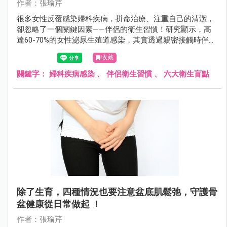
作者：張瑜芹
很多女性反覆感染婦科疾病，拼命治療、注重自己的清潔，
卻忽略了一個關鍵因素——伴侶的衛生習慣！研究顯示，高
達60-70%的女性泌尿生殖道感染，其實透過親密接觸時伴侶
帶來的細菌、病毒或黴菌造成。
收藏
關鍵字：
婦科疾病感染
、
伴侶衛生習慣
、
六大衛生盲點
除了生育，四種情況也要注意盆底肌鬆弛，守護骨
盆健康從日常做起 ！
作者：張瑜芹