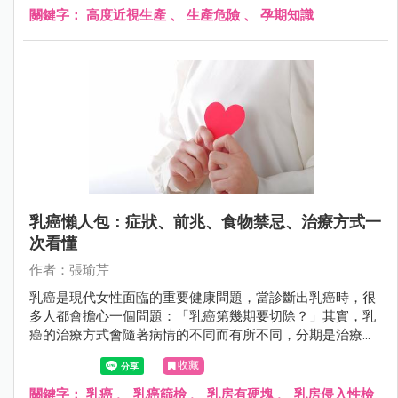
關鍵字：
高度近視生產
、
生產危險
、
孕期知識
乳癌懶人包：症狀、前兆、食物禁忌、治療方式一
次看懂
作者：張瑜芹
乳癌是現代女性面臨的重要健康問題，當診斷出乳癌時，很
多人都會擔心一個問題：「乳癌第幾期要切除？」其實，乳
癌的治療方式會隨著病情的不同而有所不同，分期是治療計
畫的關鍵指標之一。
收藏
關鍵字：
乳癌
、
乳癌篩檢
、
乳房有硬塊
、
乳房侵入性檢