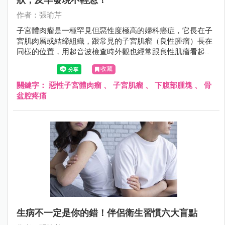
作者：張瑜芹
子宮體肉瘤是一種罕見但惡性度極高的婦科癌症，它長在子
宮肌肉層或結締組織，跟常見的子宮肌瘤（良性腫瘤）長在
同樣的位置，用超音波檢查時外觀也經常跟良性肌瘤看起來
無異，所以非常容易被誤認為是「普通的肌瘤」。
收藏
關鍵字：
惡性子宮體肉瘤
、
子宮肌瘤
、
下腹部腫塊
、
骨
盆腔疼痛
生病不一定是你的錯！伴侶衛生習慣六大盲點