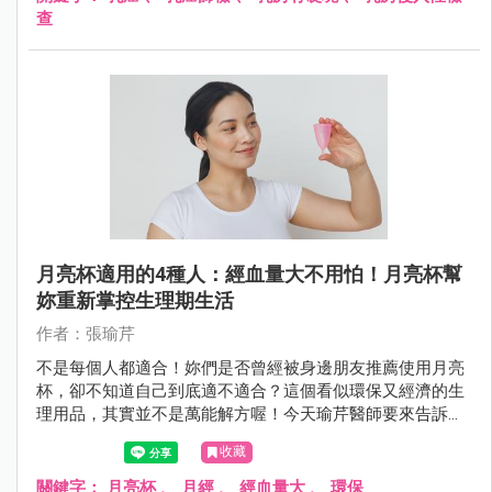
查
月亮杯適用的4種人：經血量大不用怕！月亮杯幫
妳重新掌控生理期生活
作者：張瑜芹
不是每個人都適合！妳們是否曾經被身邊朋友推薦使用月亮
杯，卻不知道自己到底適不適合？這個看似環保又經濟的生
理用品，其實並不是萬能解方喔！今天瑜芹醫師要來告訴大
家，哪4種人最適合使用月亮杯，以及使用前必須知道的重
收藏
要事項！
關鍵字：
月亮杯
、
月經
、
經血量大
、
環保