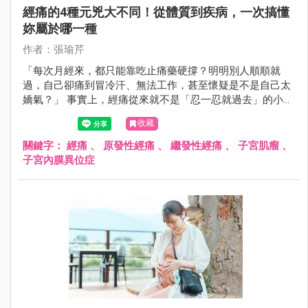
經痛的4種元兇大不同！從體質到疾病，一次搞懂
妳屬於哪一種
作者：張瑜芹
「每次月經來，都只能靠吃止痛藥硬撐？明明別人順順就
過，自己卻痛到冒冷汗、無法工作，甚至懷疑是不是自己太
嬌氣？」 事實上，經痛從來就不是「忍一忍就過去」的小
事，而是身體發出的重要警訊！許多女性誤以為經痛是體質
收藏
問題，只要吃止痛藥就好，卻忽略了背後可能隱藏著婦科疾
病。如果妳的經痛總是治不好，甚至隨著年紀越來越嚴重，
關鍵字：
經痛
、
原發性經痛
、
繼發性經痛
、
子宮肌瘤
、
可能是身體正在告訴妳：「這裡出問題了！」
子宮內膜異位症