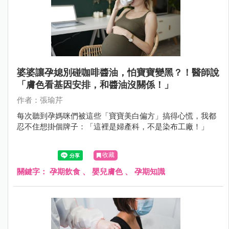
婆婆讓孕媳別碰咖啡醬油，怕寶寶變黑？！醫師說
「膚色看基因安排，和醬油沒關係！」
作者：張瑜芹
每次聽到孕媽咪們被這些「寶寶美白偏方」搞得心慌，我都
忍不住想掛個牌子：「這裡是婦產科，不是染布工廠！」
收藏
關鍵字：
孕期飲食
、
嬰兒膚色
、
孕期知識