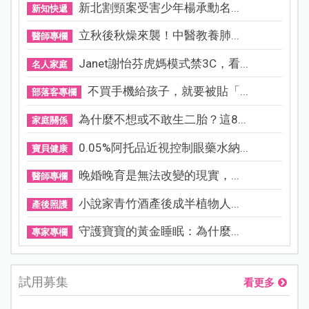
新北割頸案受害少年楊承勳名...
新知快遞
立秋後秋燥來襲！中醫教養肺...
醫師專欄
Janet謝怡芬虎媽模式禁3C，看...
名人家庭
不買手機給孩子，就要被貼「...
部落客專欄
為什麼不想或不敢生二胎？這8...
家庭關係
0.05%阿托品近視控制眼藥水納...
寶貝健康
晚婚晚育是無法改變的現實，...
醫師專欄
小說家青竹酒產後成半植物人...
產後照護
守護寶寶的黃金睡眠：為什麼...
專家專欄
試用募集
看更多