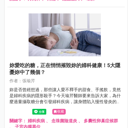
妳愛吃的糖，正在悄悄摧毀妳的婦科健康！5大隱
憂妳中了幾個？
作者：張瑜芹
妳是否曾經想過，那些讓人愛不釋手的甜食、手搖飲，竟然
是婦科疾病的隱形殺手？今天瑜芹醫師要來告訴大家，為什
麼過量攝取糖分會引發婦科疾病，讓身體陷入慢性發炎的惡
性循環！
收藏
關鍵字：
婦科疾病
、
念珠菌陰道炎
、
多囊性卵巢症候群
、
子宮內膜異位