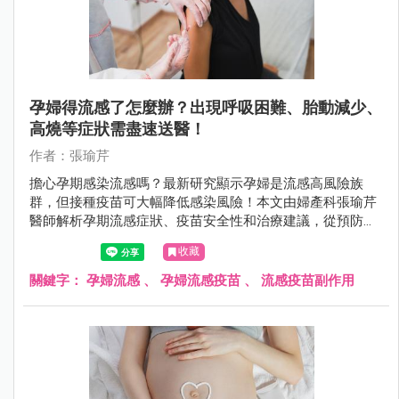
孕婦得流感了怎麼辦？出現呼吸困難、胎動減少、
高燒等症狀需盡速送醫！
作者：張瑜芹
擔心孕期感染流感嗎？最新研究顯示孕婦是流感高風險族
群，但接種疫苗可大幅降低感染風險！本文由婦產科張瑜芹
醫師解析孕期流感症狀、疫苗安全性和治療建議，從預防、
診斷到照護策略，提供完整防護方案，守護媽媽寶寶健康！
收藏
公費疫苗資格、接種時機、防護重點一次搞懂。
關鍵字：
孕婦流感
、
孕婦流感疫苗
、
流感疫苗副作用