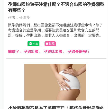
孕婦出國旅遊要注意什麼？不適合出國的孕婦類型
有哪些？
作者：張瑜芹
懷孕的媽媽們，想出國旅遊卻不知道該注意哪些事情？除了
考慮適合的旅遊孕期，還要注意長途交通和飲食安全的問
題。提醒，孕期出遊，並非人人都適合，出國前一定要先請
醫師評估自己的狀況是否適合出國，母胎安全才應為首要考
收藏
量。萬一在國外發生身體不適要緊急就醫，又該準備哪些東
西？孕婦出國需要帶媽媽手冊嗎？這篇文章由婦產科張瑜芹
關鍵字：
孕婦出國
、
孕媽咪出國
、
孕婦長途飛行
醫師，帶你一起來了解這些重要的資訊。
小陰唇整形不是為了美觀而已！那些你默默忍受的