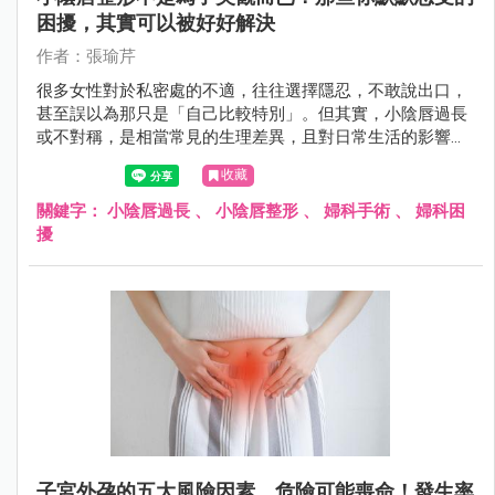
困擾，其實可以被好好解決
作者：張瑜芹
很多女性對於私密處的不適，往往選擇隱忍，不敢說出口，
甚至誤以為那只是「自己比較特別」。但其實，小陰唇過長
或不對稱，是相當常見的生理差異，且對日常生活的影響，
遠比想像中更真實——從運動摩擦的不適、穿著受限，到清
收藏
潔困難甚至影響親密關係，都可能悄悄累積成長期壓力。
關鍵字：
小陰唇過長
、
小陰唇整形
、
婦科手術
、
婦科困
擾
子宮外孕的五大風險因素，危險可能喪命！發生率