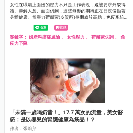
女性在職場上面臨的壓力不只是工作表現，還被要求外貌得
體、善解人意、面面俱到，這些無形的期待正在日夜侵蝕著
身體健康。當壓力荷爾蒙(皮質醇)長期處於高點，免疫系統
受到抑制，就會造成細胞修復功能下降、荷爾蒙失調。
收藏
關鍵字：
婦產科癌症風險
、
女性壓力
、
荷爾蒙失調
、
免
疫力下降
「未滿一歲喝奶昔！」17.7 萬次的流量，美女醫
怒：是以嬰兒的腎臟健康為祭品！？
作者：張瑜芹