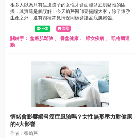
很多人以為只有生過孩子的女性才會面臨盆底肌鬆弛的困
擾，其實這是個誤解！今天瑜芹醫師要提醒大家，除了懷孕
生產之外，還有四種常見情況同樣會讓盆底肌鬆弛。
收藏
關鍵字：
盆底肌鬆弛
、
骨盆健康
、
婦女疾病
、
凱格爾運
動
情緒會影響婦科癌症風險嗎？女性無形壓力對健康
的4大影響
作者：張瑜芹