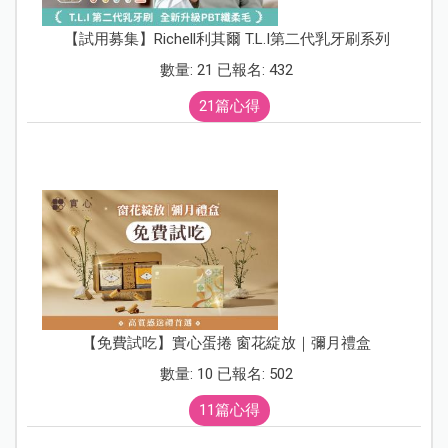
【試用募集】Richell利其爾 T.L.I第二代乳牙刷系列
數量: 21 已報名: 432
21篇心得
【免費試吃】實心蛋捲 窗花綻放｜彌月禮盒
數量: 10 已報名: 502
11篇心得