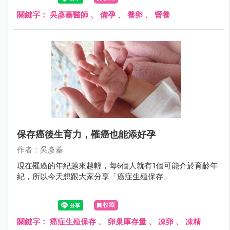
關鍵字：
吳彥蓁醫師
、
備孕
、
養卵
、
營養
保存癌後生育力，罹癌也能添好孕
作者：吳彥蓁
現在罹癌的年紀越來越輕，每6個人就有1個可能介於育齡年
紀，所以今天想跟大家分享「癌症生殖保存」
收藏
關鍵字：
癌症生殖保存
、
卵巢庫存量
、
凍卵
、
凍精