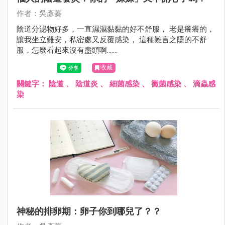
作者：吳彥蓁
陰道分泌物好多，一直濕濕黏黏的好不舒服， 老是癢癢的，
讓我坐立難安，私密處又反覆感染， 這種難言之隱的不舒
服，怎麼看起來沒有盡頭啊.......
收藏
關鍵字：
陰道
、
陰道炎
、
細菌感染
、
黴菌感染
、
滴蟲感
染
神秘的排卵期：卵子你到哪兒了？？