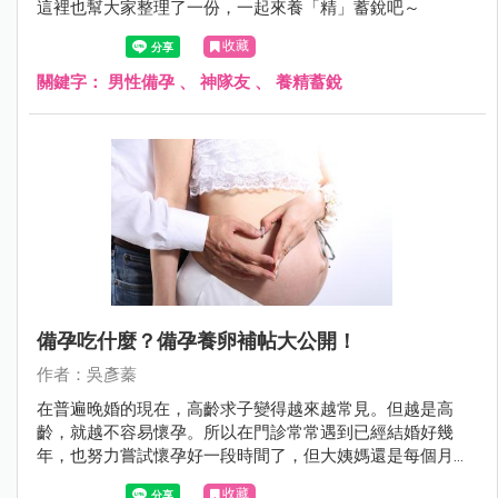
這裡也幫大家整理了一份，一起來養「精」蓄銳吧～
收藏
關鍵字：
男性備孕
、
神隊友
、
養精蓄銳
備孕吃什麼？備孕養卵補帖大公開！
作者：吳彥蓁
在普遍晚婚的現在，高齡求子變得越來越常見。但越是高
齡，就越不容易懷孕。所以在門診常常遇到已經結婚好幾
年，也努力嘗試懷孕好一段時間了，但大姨媽還是每個月規
則來say hello。
收藏