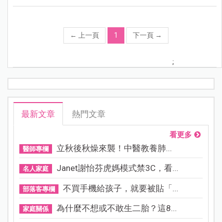
←
上一頁
1
下一頁
→
;
最新文章
熱門文章
看更多
立秋後秋燥來襲！中醫教養肺...
醫師專欄
Janet謝怡芬虎媽模式禁3C，看...
名人家庭
不買手機給孩子，就要被貼「...
部落客專欄
為什麼不想或不敢生二胎？這8...
家庭關係