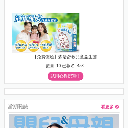
【免費體驗】森活舒敏兒童益生菌
數量: 10 已報名: 453
試用心得撰寫中
當期雜誌
看更多