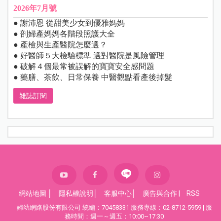
2026年7月號
● 謝沛恩 從甜美少女到優雅媽媽
● 剖婦產媽媽各階段照護大全
● 產檢與生產醫院怎麼選？
● 好醫師５大檢驗標準 選對醫院是風險管理
● 破解４個最常被誤解的寶寶安全感問題
● 藥膳、茶飲、日常保養 中醫觀點看產後掉髮
雜誌訂閱
網站地圖
│
隱私權說明
│
客服中心
│
廣告與合作
|
RSS
婦幼網路股份有限公司 統編：70458331 服務專線：02-8712-5959 | 服
務時間：週一～週五：10:00~17:30