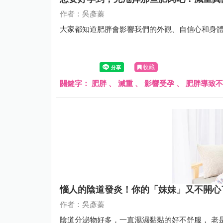
作者：吳彥蓁
大家都知道肥胖會影響我們的外觀、自信心和身
收藏
關鍵字：
肥胖
、
減重
、
影響受孕
、
肥胖導致不
惱人的陰道發炎！你的「妹妹」又不開心
作者：吳彥蓁
陰道分泌物好多，一直濕濕黏黏的好不舒服， 老