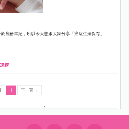
介於育齡年紀，所以今天想跟大家分享「癌症生殖保存」
凍精
頁
1
下一頁
→
;