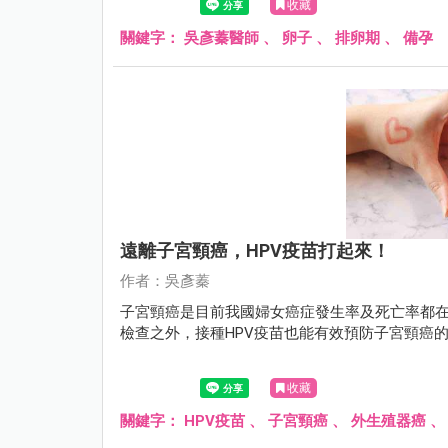
收藏
關鍵字：
吳彥蓁醫師
、
卵子
、
排卵期
、
備孕
遠離子宮頸癌，HPV疫苗打起來！
作者：吳彥蓁
子宮頸癌是目前我國婦女癌症發生率及死亡率都在
檢查之外，接種HPV疫苗也能有效預防子宮頸癌
收藏
關鍵字：
HPV疫苗
、
子宮頸癌
、
外生殖器癌