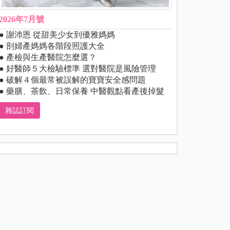
2026年7月號
● 謝沛恩 從甜美少女到優雅媽媽
● 剖婦產媽媽各階段照護大全
● 產檢與生產醫院怎麼選？
● 好醫師５大檢驗標準 選對醫院是風險管理
● 破解４個最常被誤解的寶寶安全感問題
● 藥膳、茶飲、日常保養 中醫觀點看產後掉髮
雜誌訂閱