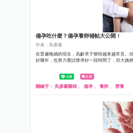
備孕吃什麼？備孕養卵補帖大公開！
作者：吳彥蓁
在普遍晚婚的現在，高齡求子變得越來越常見。
好幾年，也努力嘗試懷孕好一段時間了，但大姨媽還是每
收藏
關鍵字：
吳彥蓁醫師
、
備孕
、
養卵
、
營養