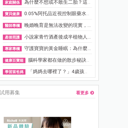
為什麼不想或不敢生二胎？這8...
家庭關係
0.05%阿托品近視控制眼藥水納...
寶貝健康
晚婚晚育是無法改變的現實，...
醫師專欄
小說家青竹酒產後成半植物人...
產後照護
守護寶寶的黃金睡眠：為什麼...
專家專欄
腦科學家都在做的散步秘訣！...
健康百寶箱
「媽媽去哪裡了？」4歲孩子還...
學習當爸媽
試用募集
看更多