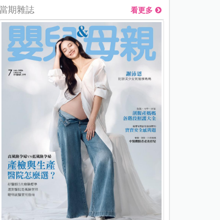
當期雜誌
看更多