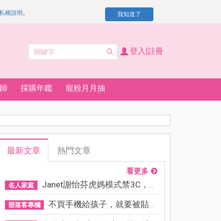
私權說明
。
我知道了
登入|註冊
師
採購年鑑
寵粉月月抽
最新文章
熱門文章
看更多
Janet謝怡芬虎媽模式禁3C，看...
名人家庭
不買手機給孩子，就要被貼「...
部落客專欄