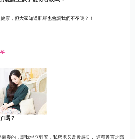
體健康，但大家知道肥胖也會讓我們不孕嗎？！
孕
了嗎？
是癢癢的，讓我坐立難安，私密處又反覆感染， 這種難言之隱