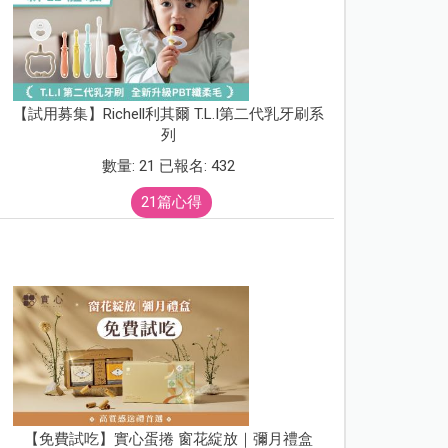
【試用募集】Richell利其爾 T.L.I第二代乳牙刷系
列
數量: 21 已報名: 432
21篇心得
【免費試吃】實心蛋捲 窗花綻放｜彌月禮盒