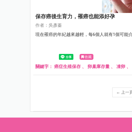
保存癌後生育力，罹癌也能添好孕
作者：吳彥蓁
現在罹癌的年紀越來越輕，每6個人就有1個可能
收藏
關鍵字：
癌症生殖保存
、
卵巢庫存量
、
凍卵
、
←
上一