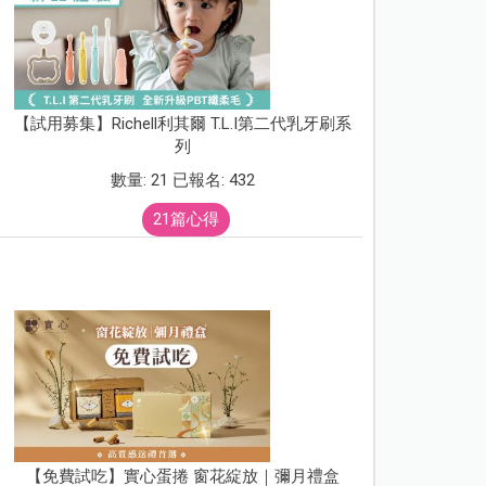
【試用募集】Richell利其爾 T.L.I第二代乳牙刷系
列
數量: 21 已報名: 432
21篇心得
【免費試吃】實心蛋捲 窗花綻放｜彌月禮盒