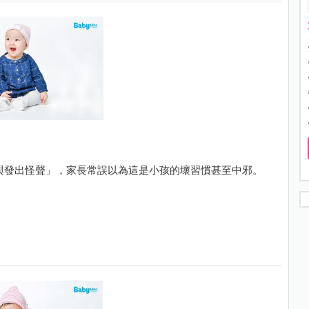
與發出怪聲」，家長常誤以為這是小孩的壞習慣甚至中邪。