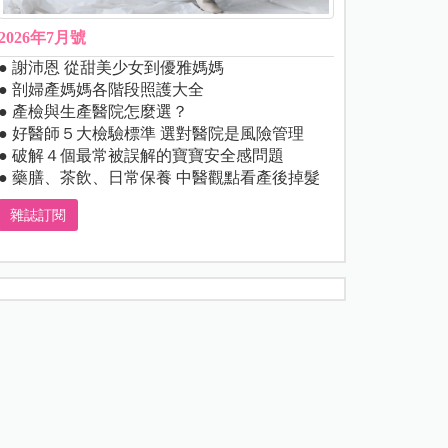
2026年7月號
● 謝沛恩 從甜美少女到優雅媽媽
● 剖婦產媽媽各階段照護大全
● 產檢與生產醫院怎麼選？
● 好醫師５大檢驗標準 選對醫院是風險管理
● 破解４個最常被誤解的寶寶安全感問題
● 藥膳、茶飲、日常保養 中醫觀點看產後掉髮
雜誌訂閱