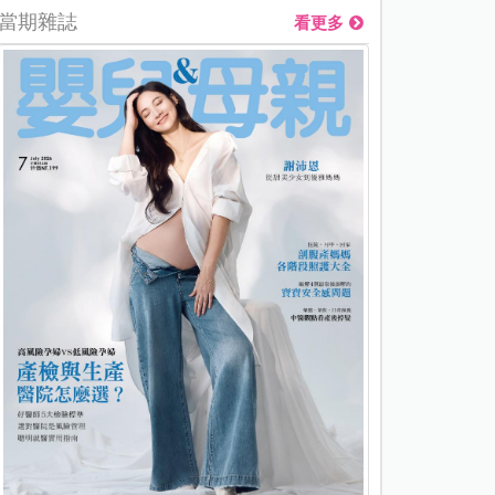
當期雜誌
看更多