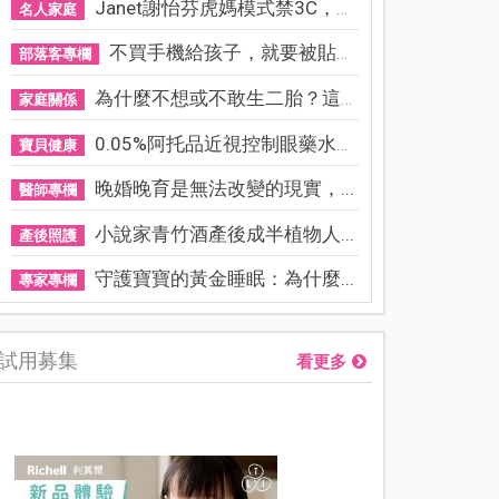
Janet謝怡芬虎媽模式禁3C，看...
名人家庭
不買手機給孩子，就要被貼「...
部落客專欄
為什麼不想或不敢生二胎？這8...
家庭關係
0.05%阿托品近視控制眼藥水納...
寶貝健康
晚婚晚育是無法改變的現實，...
醫師專欄
小說家青竹酒產後成半植物人...
產後照護
守護寶寶的黃金睡眠：為什麼...
專家專欄
試用募集
看更多