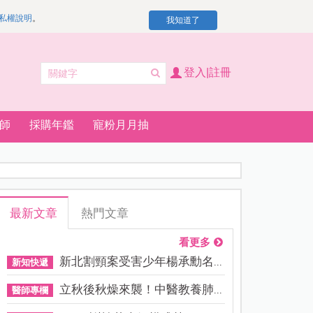
私權說明
。
我知道了
登入|註冊
師
採購年鑑
寵粉月月抽
最新文章
熱門文章
看更多
新北割頸案受害少年楊承勳名...
新知快遞
立秋後秋燥來襲！中醫教養肺...
醫師專欄