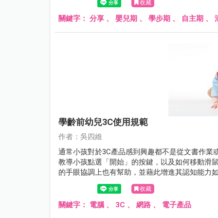
收藏
關鍵字：
分享
、
嬰兒期
、
學步期
、
自主期
、
學齡前幼兒3C使用規範
作者：吳四維
通常小孩對於3C產品感到興趣都不是從文書作業
教導小孩點選「開始」的按鍵，以及如何移動滑
的手眼協調上也有幫助，並藉此增進其認知能力
收藏
關鍵字：
電腦
、
3C
、
網路
、
電子產品