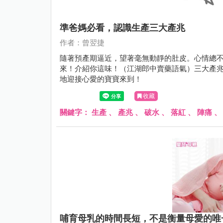
準爸媽必看，認識生產三大產兆
作者：曾翌捷
隨著預產期逼近，望著毫無動靜的肚皮。心情總
來！介紹你這味！（江湖郎中賣藥語氣）三大產
地迎接心愛的寶寶來到！
收藏
關鍵字：
生產
、
產兆
、
破水
、
落紅
、
陣痛
哺育母乳的時間長短，不是衡量母愛的唯