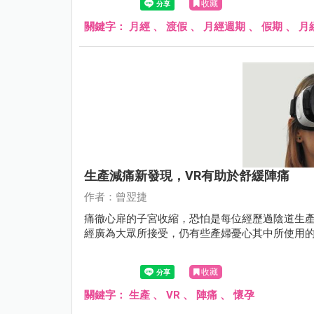
收藏
關鍵字：
月經
、
渡假
、
月經週期
、
假期
、
月
生產減痛新發現，VR有助於舒緩陣痛
作者：曾翌捷
痛徹心扉的子宮收縮，恐怕是每位經歷過陰道生
經廣為大眾所接受，仍有些產婦憂心其中所使用
收藏
關鍵字：
生產
、
VR
、
陣痛
、
懷孕