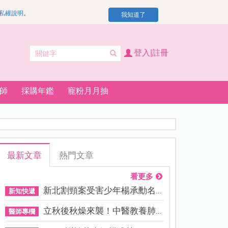
私權說明
。
我知道了
登入|註冊
師
採購年鑑
寵粉月月抽
最新文章
熱門文章
看更多
新北割頸案受害少年楊承勳名...
新知快遞
立秋後秋燥來襲！中醫教養肺...
醫師專欄