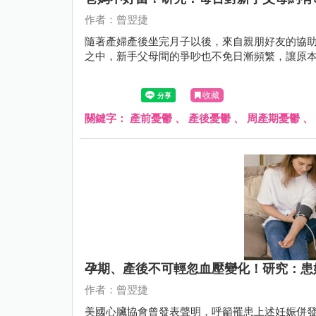
作者：曾翌捷
隨著產婦產後坐完月子以後，來自親朋好友的協
之中，新手父母間的爭吵也不免日漸頻繁，讓原本
收藏
關鍵字：
產前憂鬱
、
產後憂鬱
、
周產期憂鬱
、
孕期、產後不可輕忽血壓變化！研究：患
作者：曾翌捷
美國心臟協會曾發表聲明，呼籲罹患上述妊娠併