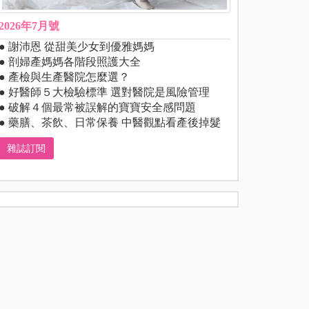
2026年7月號
● 謝沛恩 從甜美少女到優雅媽媽
● 剖婦產媽媽各階段照護大全
● 產檢與生產醫院怎麼選？
● 好醫師５大檢驗標準 選對醫院是風險管理
● 破解４個最常被誤解的寶寶安全感問題
● 藥膳、茶飲、日常保養 中醫觀點看產後掉髮
雜誌訂閱