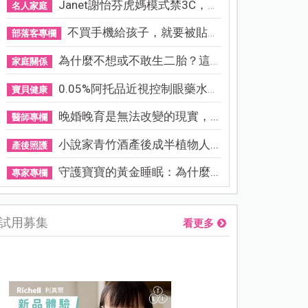
Janet謝怡芬虎媽模式禁3C，看...
名人家庭
不買手機給孩子，就要被貼「...
部落客專欄
為什麼不想或不敢生二胎？這8...
家庭關係
0.05%阿托品近視控制眼藥水納...
寶貝健康
晚婚晚育是無法改變的現實，...
醫師專欄
小說家青竹酒產後成半植物人...
產後照護
守護寶寶的黃金睡眠：為什麼...
專家專欄
試用募集
看更多