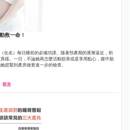
胎動救一命！
芷伶（化名）每日睡前的必備功課。隨著預產期的逐漸逼近，初
何異樣。一日，不論她再怎麼活動筋骨或是享用點心，腹中胎
的她趕緊到產房做更進一步的檢查。
、
窒息