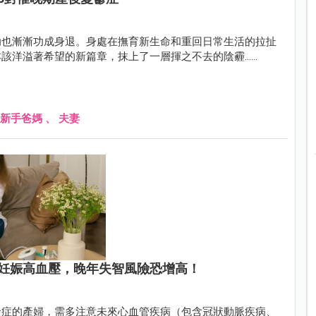
助也漸漸功成身退。身處在撫育新生命和重回日常生活的拉扯
該洋溢著希望的新篇章，抹上了一層揮之不去的陰霾……
新手爸媽
、
夫妻
妊娠高血壓，晚年失智風險恐增高！
發症的產婦，需多注意未來心血管疾病（包含冠狀動脈疾病、