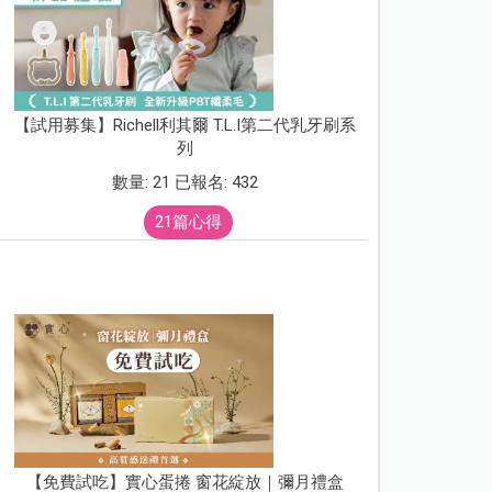
【試用募集】Richell利其爾 T.L.I第二代乳牙刷系
列
數量: 21 已報名: 432
21篇心得
【免費試吃】實心蛋捲 窗花綻放｜彌月禮盒