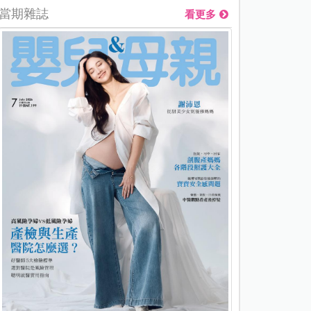
當期雜誌
看更多