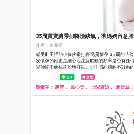
35周寶寶臍帶扭轉險缺氧，準媽媽留意
作者：曾翌捷
感受肚子裡的小傢伙拳打腳踢,是懷孕 35 周的
次懷孕的她更是細心地注意胎動的頻率是否有任
兒始終不像往常般地好動。心中隱約感到不對勁
收藏
關鍵字：
臍帶
、
胎心音
、
胎兒窘迫
、
超音波