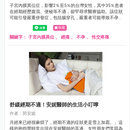
子宮內膜異位症，影響2％至5％的台灣女性，其中35％患者
在經期經歷腹瀉、便秘等不適，卻罕尋求醫療協助。該症狀
可能引發嚴重併發症，包括腸穿孔，嚴重者可能導致不孕。
臨床表現包括經痛、不孕症、性交疼痛等。及早發現及治療
收藏
至關重要，特別對計劃生育的女性，懷孕期間的荷爾蒙變化
有助於症狀緩解。
關鍵字：
子宮內膜異位
、
經痛
、
不孕
、
性交疼痛
舒緩經期不適！安妮醫師的生活小叮嚀
作者：郭安妮
月經來已經很麻煩了，經期不適的症狀更是雪上加霜。」這
樣的抱怨聲時常出現在安妮醫師的耳邊。女性朋友們常因為