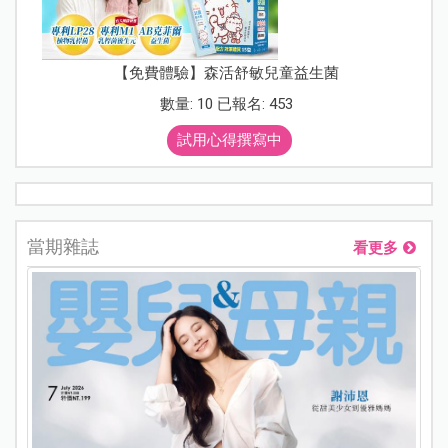
【免費體驗】森活舒敏兒童益生菌
數量: 10 已報名: 453
試用心得撰寫中
當期雜誌
看更多