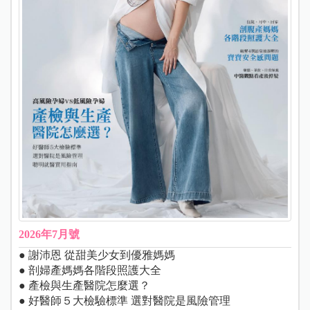
2026年7月號
● 謝沛恩 從甜美少女到優雅媽媽
● 剖婦產媽媽各階段照護大全
● 產檢與生產醫院怎麼選？
● 好醫師５大檢驗標準 選對醫院是風險管理