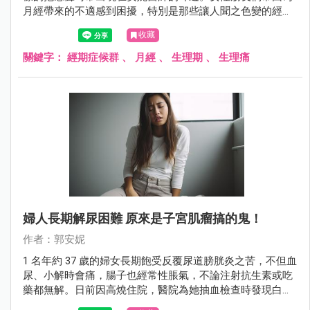
月經帶來的不適感到困擾，特別是那些讓人聞之色變的經期
症候群，在年齡介於 20 ~ 40 歲之間更是常見，尤其是在 25
收藏
~ 35 歲這個年齡段達到高峰。在這裡，安妮醫師將與大家分
享一些能夠幫助你揮別生理不適、重拾好氣色的建議。
關鍵字：
經期症候群
、
月經
、
生理期
、
生理痛
婦人長期解尿困難 原來是子宮肌瘤搞的鬼！
作者：郭安妮
1 名年約 37 歲的婦女長期飽受反覆尿道膀胱炎之苦，不但血
尿、小解時會痛，腸子也經常性脹氣，不論注射抗生素或吃
藥都無解。日前因高燒住院，醫院為她抽血檢查時發現白血
球數超標，血液裡滿佈細菌，同時檢查出她子宮裡長有 7、8