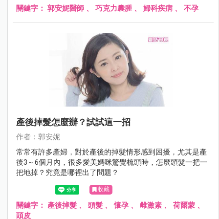
關鍵字：
郭安妮醫師
、
巧克力囊腫
、
婦科疾病
、
不孕
產後掉髮怎麼辦？試試這一招
作者：郭安妮
常常有許多產婦，對於產後的掉髮情形感到困擾，尤其是產
後3～6個月內，很多愛美媽咪驚覺梳頭時，怎麼頭髮一把一
把地掉？究竟是哪裡出了問題？
收藏
關鍵字：
產後掉髮
、
頭髮
、
懷孕
、
雌激素
、
荷爾蒙
、
頭皮