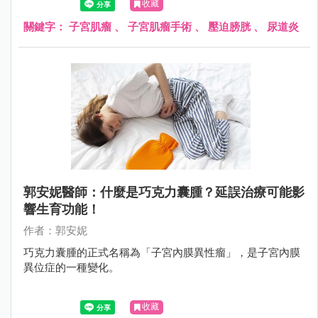
收藏
顆大小不一的肌瘤，其中 1 顆大約 8 公分大，向外壓迫到膀
胱和尿道，造成頻尿、排尿困難；另 1 顆壓迫到腸子，造成
關鍵字：
子宮肌瘤
、
子宮肌瘤手術
、
壓迫膀胱
、
尿道炎
腹脹不舒服，因此立即為她安排手術切除肌瘤，才終於根除
了這位婦女的長期之痛。
郭安妮醫師：什麼是巧克力囊腫？延誤治療可能影
響生育功能！
作者：郭安妮
巧克力囊腫的正式名稱為「子宮內膜異性瘤」，是子宮內膜
異位症的一種變化。
收藏