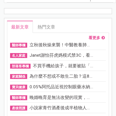
最新文章
熱門文章
看更多
立秋後秋燥來襲！中醫教養肺...
醫師專欄
Janet謝怡芬虎媽模式禁3C，看...
名人家庭
不買手機給孩子，就要被貼「...
部落客專欄
為什麼不想或不敢生二胎？這8...
家庭關係
0.05%阿托品近視控制眼藥水納...
寶貝健康
晚婚晚育是無法改變的現實，...
醫師專欄
小說家青竹酒產後成半植物人...
產後照護