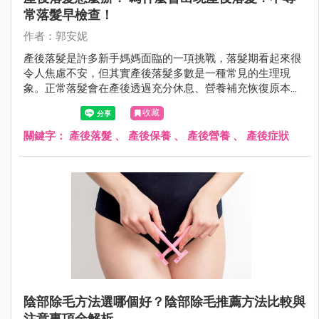
常落髮早檢查！
作者：郭安妮
產後落髮是許多新手媽媽面臨的一項挑戰，落髮期看起來很
令人焦慮不安，但其實產後落髮多數是一種常見的生理現
象。正常落髮會在產後透過充分休息、營養補充恢復原本豐
盈的秀髮，若是不正常落髮，則需盡快就醫。
收藏
關鍵字：
產後落髮
、
產後保養
、
產後營養
、
產後症狀
陰部除毛方法選哪個好？陰部除毛推薦方法比較與
注意事項全解析