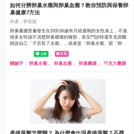
如何分辨卵巢水瘤與卵巢血瘤？教你預防與保養卵
巢健康7方法
作者：郭安妮
卵巢囊腫普遍發生在20到50歲有月經週期的女性身上，不過
很多女性搞不清楚卵巢腫瘤的種類，甚至門診時還常見跟醫
師說自己「子宮長了水瘤」，或者是「卵巢水瘤」跟「卵巢
血瘤」分不清楚，女性朋友應該要認識什麼是卵巢囊腫。
收藏
關鍵字：
卵巢水瘤
、
卵巢血瘤
、
卵巢囊腫
、
巧克力囊腫
產後落髮怎麼辦？ 為什麼會出現產後落髮？不尋