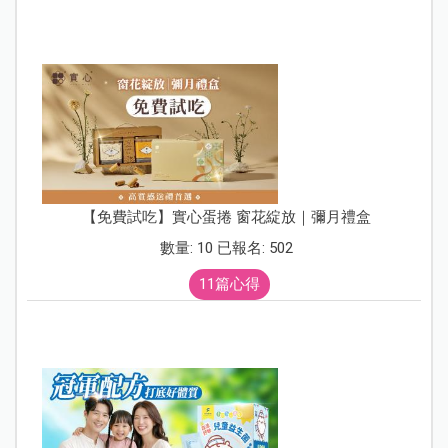
【免費試吃】實心蛋捲 窗花綻放｜彌月禮盒
數量: 10 已報名: 502
11篇心得