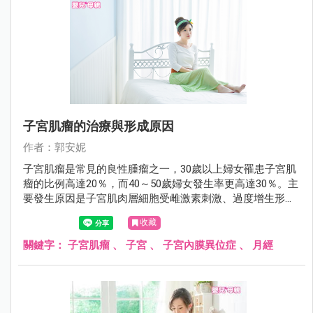
子宮肌瘤的治療與形成原因
作者：郭安妮
子宮肌瘤是常見的良性腫瘤之一，30歲以上婦女罹患子宮肌
瘤的比例高達20％，而40～50歲婦女發生率更高達30％。主
要發生原因是子宮肌肉層細胞受雌激素刺激、過度增生形成
的良性腫瘤，大部份不需要治療，只要定期追蹤即可。
收藏
關鍵字：
子宮肌瘤
、
子宮
、
子宮內膜異位症
、
月經