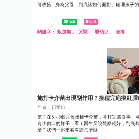
可收拾... 身為父母，到底該如何面對、處理孩
收藏
關鍵字：
叛逆期
、
哭鬧
、
嬰幼兒
、
教養
施打卡介苗出現副作用？接種完疤痕紅腫
作者：祁孝鈞
孩子在5～8個月會接種卡介苗，剛打完還沒事，
有小傷口的樣子，看了醫生又說觀察就好，到底
麼？我們一起來看看該怎麼辦。