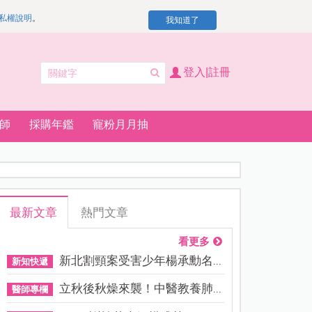
私權說明
。
我知道了
登入|註冊
師
採購年鑑
寵粉月月抽
最新文章
熱門文章
看更多
新北割頸案受害少年楊承勳名...
新知快遞
立秋後秋燥來襲！中醫教養肺...
醫師專欄