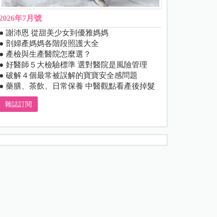
2026年7月號
● 謝沛恩 從甜美少女到優雅媽媽
● 剖婦產媽媽各階段照護大全
● 產檢與生產醫院怎麼選？
● 好醫師５大檢驗標準 選對醫院是風險管理
● 破解４個最常被誤解的寶寶安全感問題
● 藥膳、茶飲、日常保養 中醫觀點看產後掉髮
雜誌訂閱