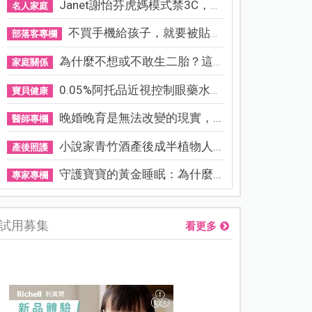
Janet謝怡芬虎媽模式禁3C，看...
名人家庭
不買手機給孩子，就要被貼「...
部落客專欄
為什麼不想或不敢生二胎？這8...
家庭關係
0.05%阿托品近視控制眼藥水納...
寶貝健康
晚婚晚育是無法改變的現實，...
醫師專欄
小說家青竹酒產後成半植物人...
產後照護
守護寶寶的黃金睡眠：為什麼...
專家專欄
試用募集
看更多