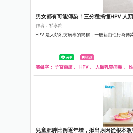
男女都有可能傳染！三分種搞懂HPV 人
作者：祁孝鈞
HPV 是人類乳突病毒的簡稱，一般藉由性行為
收藏
關鍵字：
子宮頸癌
、
HPV
、
人類乳突病毒
、
兒童肥胖比例逐年增，揪出原因從根本改