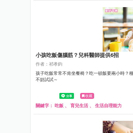
小孩吃飯傷腦筋？兒科醫師提供6招
作者：祁孝鈞
孩子吃飯常常不肯坐餐椅？吃一頓飯要兩小時？種
不妨試試～
收藏
關鍵字：
吃飯
、
育兒生活
、
生活自理能力