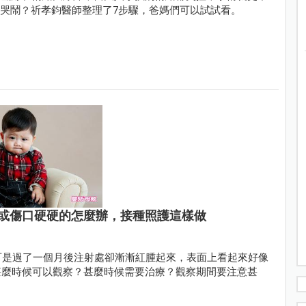
子的哭鬧？祈孝鈞醫師整理了7步驟，爸媽們可以試試看。
或傷口硬硬的怎麼辦，接種照護這樣做
可是過了一個月後注射處卻漸漸紅腫起來，表面上看起來好像
甚麼時候可以觀察？甚麼時候需要治療？觀察期間要注意甚