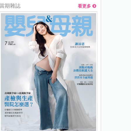
當期雜誌
看更多