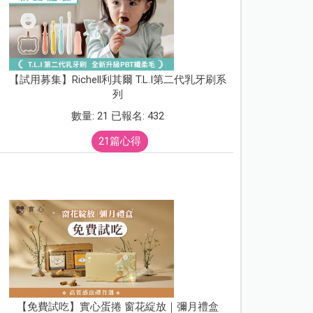
【試用募集】Richell利其爾 T.L.I第二代乳牙刷系
列
數量: 21 已報名: 432
21篇心得
【免費試吃】實心蛋捲 窗花綻放｜彌月禮盒