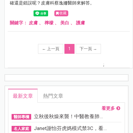
確還是錯誤呢？皮膚科蔡逸姍醫師來解答。
收藏
關鍵字：
皮膚
、
檸檬
、
美白
、
護膚
←
上一頁
1
下一頁
→
;
最新文章
熱門文章
看更多
立秋後秋燥來襲！中醫教養肺...
醫師專欄
Janet謝怡芬虎媽模式禁3C，看...
名人家庭