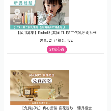
【試用募集】Richell利其爾 T.L.I第二代乳牙刷系列
數量: 21 已報名: 432
21篇心得
【免費試吃】實心蛋捲 窗花綻放｜彌月禮盒