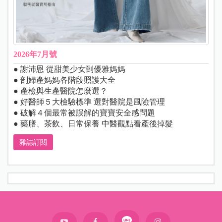
2026年7月號
● 謝沛恩 從甜美少女到優雅媽媽
● 剖婦產媽媽各階段照護大全
● 產檢與生產醫院怎麼選？
● 好醫師５大檢驗標準 選對醫院是風險管理
● 破解４個最常被誤解的寶寶安全感問題
● 藥膳、茶飲、日常保養 中醫觀點看產後掉髮
雜誌訂閱