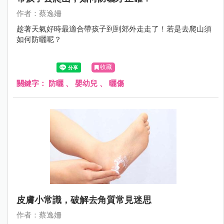
作者：蔡逸姍
趁著天氣好時最適合帶孩子到到郊外走走了！若是去爬山須
如何防曬呢？
收藏
關鍵字：
防曬
、
嬰幼兒
、
曬傷
皮膚小常識，破解去角質常見迷思
作者：蔡逸姍