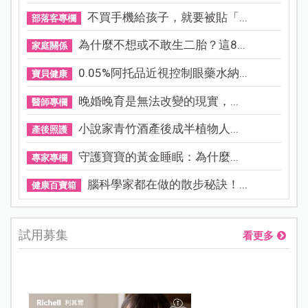
不買手機給孩子，就要被貼「...
部落客專欄
為什麼不想或不敢生二胎？這8...
家庭關係
0.05%阿托品近視控制眼藥水納...
寶貝健康
晚婚晚育是無法改變的現實，...
醫師專欄
小說家青竹酒產後成半植物人...
產後照護
守護寶寶的黃金睡眠：為什麼...
專家專欄
腦科學家都在做的散步秘訣！...
健康百寶箱
試用募集
看更多