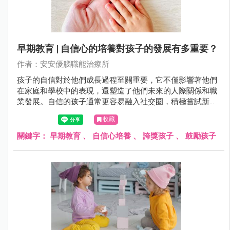
早期教育 | 自信心的培養對孩子的發展有多重要？
作者：安安優腦職能治療所
孩子的自信對於他們成長過程至關重要，它不僅影響著他們
在家庭和學校中的表現，還塑造了他們未來的人際關係和職
業發展。自信的孩子通常更容易融入社交圈，積極嘗試新事
物，並擁有更積極的心態面對挑戰。相反，缺乏自信的孩子
收藏
可能會陷入自我懷疑和消極情緒中，影響他們的全面成長。
關鍵字：
早期教育
、
自信心培養
、
誇獎孩子
、
鼓勵孩子