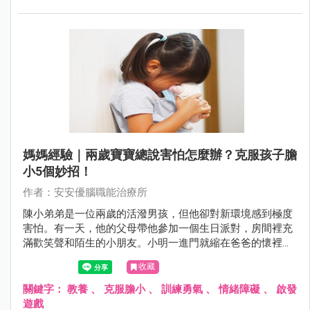
媽媽經驗｜兩歲寶寶總說害怕怎麼辦？克服孩子膽
小5個妙招！
作者：安安優腦職能治療所
陳小弟弟是一位兩歲的活潑男孩，但他卻對新環境感到極度
害怕。有一天，他的父母帶他參加一個生日派對，房間裡充
滿歡笑聲和陌生的小朋友。小明一進門就縮在爸爸的懷裡，
眼神躲閃且不敢發聲。他看著其他小朋友在玩耍，卻不敢加
收藏
入。當有人走近想跟他打招呼時，小明緊張地捏住了爸爸的
衣袖，顯露出典型的害怕表情。即便父母試圖撫慰他，小明
關鍵字：
教養
、
克服膽小
、
訓練勇氣
、
情緒障礙
、
啟發
仍然保持著警戒，不敢踏出安全的爸爸懷抱。這種情境凸顯
遊戲