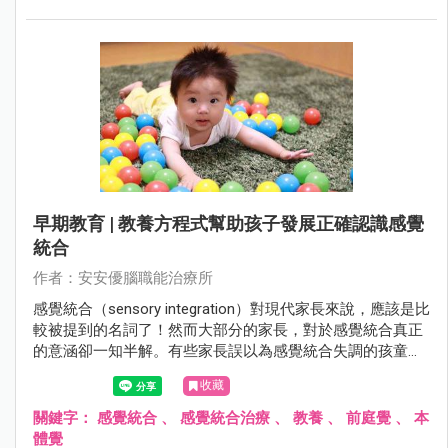
早期教育 | 教養方程式幫助孩子發展正確認識感覺
統合
作者：安安優腦職能治療所
感覺統合（sensory integration）對現代家長來說，應該是比
較被提到的名詞了！然而大部分的家長，對於感覺統合真正
的意涵卻一知半解。有些家長誤以為感覺統合失調的孩童就
是過動兒，或以為感覺統合是在教導兒童做運動。這些觀念
收藏
都沒有完全掌握感覺統合這個概念，僅是摸著邊際的看法。
關鍵字：
感覺統合
、
感覺統合治療
、
教養
、
前庭覺
、
本
體覺