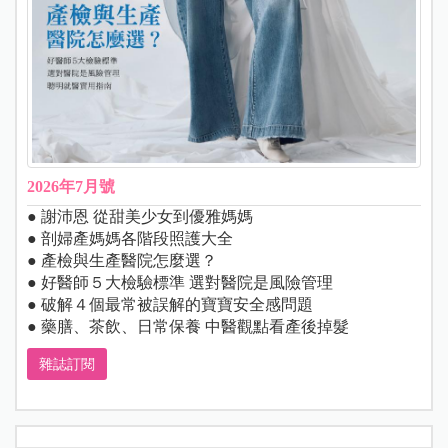
2026年7月號
● 謝沛恩 從甜美少女到優雅媽媽
● 剖婦產媽媽各階段照護大全
● 產檢與生產醫院怎麼選？
● 好醫師５大檢驗標準 選對醫院是風險管理
● 破解４個最常被誤解的寶寶安全感問題
● 藥膳、茶飲、日常保養 中醫觀點看產後掉髮
雜誌訂閱