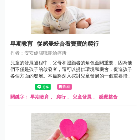
早期教育 | 從感覺統合看寶寶的爬行
作者：安安優腦職能治療所
兒童的發展過程中，父母和照顧者的角色至關重要，因為他
們不僅是孩子的啟發者，還可以提供環境和機會，促進孩子
各個方面的發展。本篇將深入探討兒童發展的一個重要階
段：爬行。通過了解兒童在爬行過程中的生理和感覺發展，
收藏
我們可以更好地理解為什麼爬行對孩子的成長至關重要。父
母和照顧者將在這本文章中找到有關如何支持和促進寶寶爬
關鍵字：
早期教育
、
爬行
、
兒童發展
、
感覺整合
行的實用建議，以及瞭解爬行對兒童感覺整合、運動發展和
認知能力的重要性。