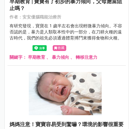
早期教育 | 寶寶有了初步的暴力傾向，父母應當阻
止嗎？
作者：安安優腦職能治療所
有研究發現，寶寶在 1 歲半左右會出現輕微暴力傾向。不容
否認的是，暴力是人類取本性中的一部分，在刀耕火種的遠
古時代，我們的祖先必須通過體育搏鬥來獲得食物和火種。
收藏
關鍵字：
早期教育
、
暴力傾向
、
轉移注意力
媽媽注意！寶寶容易受到驚嚇？環境的影響很重要