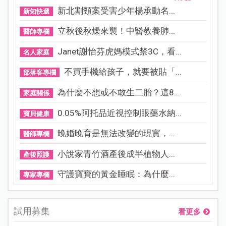
新北割頸案受害少年楊承勳名...
新知快遞
立秋後秋燥來襲！中醫教養肺...
醫師專欄
Janet謝怡芬虎媽模式禁3C，看...
名人家庭
不買手機給孩子，就要被貼「...
部落客專欄
為什麼不想或不敢生二胎？這8...
家庭關係
0.05%阿托品近視控制眼藥水納...
寶貝健康
晚婚晚育是無法改變的現實，...
醫師專欄
小說家青竹酒產後成半植物人...
產後照護
守護寶寶的黃金睡眠：為什麼...
專家專欄
試用募集
看更多