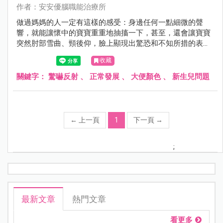
作者：安安優腦職能治療所
做過媽媽的人一定有這樣的感受：身邊任何一點細微的聲
響，就能讓懷中的寶寶重重地抽搐一下，甚至，還會讓寶寶
突然肘部雪曲、頸後仰，臉上顯現出驚恐和不知所措的表
情，好像受了天大的驚嚇。
收藏
關鍵字：
驚嚇反射
、
正常發展
、
大便顏色
、
新生兒問題
←
上一頁
1
下一頁
→
;
最新文章
熱門文章
看更多