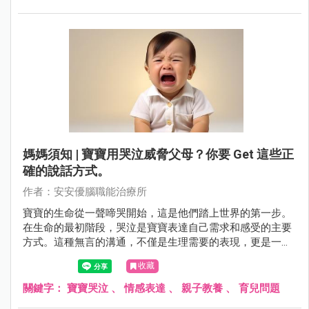
了小孩子面對陌生環境和人時可能產生的害怕感，需要父母
的陪伴和引導，以幫助他們逐漸克服這種膽怯，勇敢面對生
活的種種挑戰。
媽媽須知 | 寶寶用哭泣威脅父母？你要 Get 這些正
確的說話方式。
作者：安安優腦職能治療所
寶寶的生命從一聲啼哭開始，這是他們踏上世界的第一步。
在生命的最初階段，哭泣是寶寶表達自己需求和感受的主要
方式。這種無言的溝通，不僅是生理需要的表現，更是一種
自我語言訓練的基礎。從每天哭累計數小時到慢慢轉變為更
收藏
為複雜的情感表達，寶寶在這個過程中不僅學會了與世界互
動，還培養了一種基本的溝通能力。然而，隨著寶寶的成
關鍵字：
寶寶哭泣
、
情感表達
、
親子教養
、
育兒問題
長，哭泣也可能漸漸演變為一種習慣性的表現。父母在面對