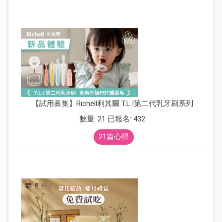
【試用募集】Richell利其爾 T.L.I第二代乳牙刷系列
數量: 21 已報名: 432
21篇心得