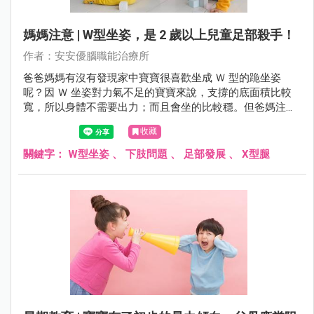
媽媽注意 | W型坐姿，是 2 歲以上兒童足部殺手！
作者：安安優腦職能治療所
爸爸媽媽有沒有發現家中寶寶很喜歡坐成 Ｗ 型的跪坐姿
呢？因 Ｗ 坐姿對力氣不足的寶寶來說，支撐的底面積比較
寬，所以身體不需要出力；而且會坐的比較穩。但爸媽注意
了，這樣的坐姿可能對往後的發展有礙！
收藏
關鍵字：
W型坐姿
、
下肢問題
、
足部發展
、
X型腿