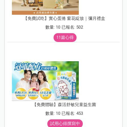
【免費試吃】實心蛋捲 窗花綻放｜彌月禮盒
數量: 10 已報名: 502
11篇心得
【免費體驗】森活舒敏兒童益生菌
數量: 10 已報名: 453
試用心得撰寫中