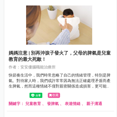
寶寶的哭泣時，往往會被這種無聲的訴求所牽引。但這也是
一個值得注意的階段，因為過度縱容可能導致寶寶形成哭泣
的習慣，影響到他們未來的情感表達和應對能力。
媽媽注意 | 別再沖孩子發火了，父母的脾氣是兒童
教育的最大死敵！
作者：安安優腦職能治療所
快節奏生活中，我們時常忽略了自己的情緒管理，特別是脾
氣。對待家人時，我們或許常常因為無法正確處理矛盾而產
生脾氣，然而這種情緒不僅對親密關係造成損害，更可能深
遠地影響到孩子的成長。透過溝通、真實面對情緒以及表達
收藏
情感的方式，可幫助建立更健康、穩定且和諧的家庭關係。
關鍵字：
兒童教育
、
發脾氣
、
表達情緒
、
親子溝通