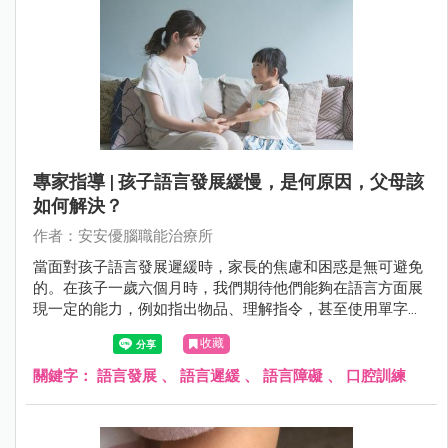
專家指導 | 孩子語言發展緩慢，是何原因，父母該
如何解決？
作者：安安優腦職能治療所
當面對孩子語言發展遲緩時，家長的焦慮和困惑是無可避免
的。在孩子一歲六個月時，我們期待他們能夠在語言方面展
現一定的能力，例如指出物品、理解指令，甚至使用單字表
達需求。然而，若孩子未達到這些里程碑，家長往往會感到
收藏
困惑，擔心孩子的未來發展。
關鍵字：
語言發展
、
語言遲緩
、
語言障礙
、
口腔訓練