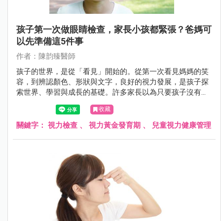
孩子第一次做眼睛檢查，家長小孩都緊張？爸媽可
以先準備這5件事
作者：陳韵臻醫師
孩子的世界，是從「看見」開始的。從第一次看見媽媽的笑
容，到辨認顏色、形狀與文字，良好的視力發展，是孩子探
索世界、學習與成長的基礎。許多家長以為只要孩子沒有揉
眼、沒說看不清楚，就代表視力沒問題，但事實上，許多視
收藏
力異常在幼兒時期沒有明顯症狀，卻可能悄悄影響孩子的一
生。
關鍵字：
視力檢查
、
視力黃金發育期
、
兒童視力健康管理