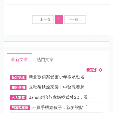
←
上一頁
1
下一頁
→
;
最新文章
熱門文章
看更多
新北割頸案受害少年楊承勳名...
新知快遞
立秋後秋燥來襲！中醫教養肺...
醫師專欄
Janet謝怡芬虎媽模式禁3C，看...
名人家庭
不買手機給孩子，就要被貼「...
部落客專欄