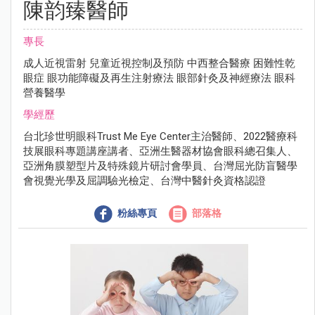
陳韵臻醫師
專長
成⼈近視雷射 兒童近視控制及預防 中⻄整合醫療 困難性乾
眼症 眼功能障礙及再⽣注射療法 眼部針灸及神經療法 眼科
營養醫學
學經歷
台北珍世明眼科Trust Me Eye Center主治醫師、2022醫療科
技展眼科專題講座講者、亞洲⽣醫器材協會眼科總召集⼈、
亞洲⾓膜塑型片及特殊鏡片研討會學員、台灣屈光防盲醫學
會視覺光學及屈調驗光檢定、台灣中醫針灸資格認證
粉絲專頁
部落格