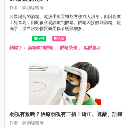
作者：陳韵臻醫師
公眾場合的酒精、乾洗手位置雖然方便成人消毒，但因高度
比兒童高，因此很容易誤噴到眼睛。眼睛因接觸到酒精、乾
洗手、漂白水等物質而受傷者明顯增多。
收藏
關鍵字：
酒精噴到眼睛
、
眼睛受傷
、
點眼藥水
弱視有救嗎？治療弱視有三招！矯正、遮蔽、訓練
作者：陳韵臻醫師