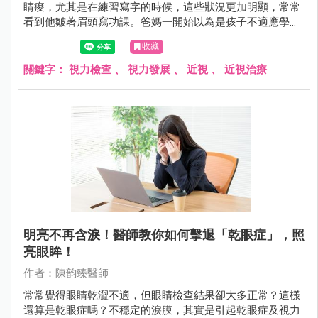
睛痠，尤其是在練習寫字的時候，這些狀況更加明顯，常常
看到他皺著眉頭寫功課。爸媽一開始以為是孩子不適應學校
的生活，想說一陣子應該就是適應了，但小華的抱怨越來越
收藏
多，甚至會逃避閱讀或一些近距離的用眼活動。
關鍵字：
視力檢查
、
視力發展
、
近視
、
近視治療
明亮不再含淚！醫師教你如何擊退「乾眼症」，照
亮眼眸！
作者：陳韵臻醫師
常常覺得眼睛乾澀不適，但眼睛檢查結果卻大多正常？這樣
還算是乾眼症嗎？不穩定的淚膜，其實是引起乾眼症及視力