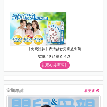
【免費體驗】森活舒敏兒童益生菌
數量: 10 已報名: 453
試用心得撰寫中
當期雜誌
看更多