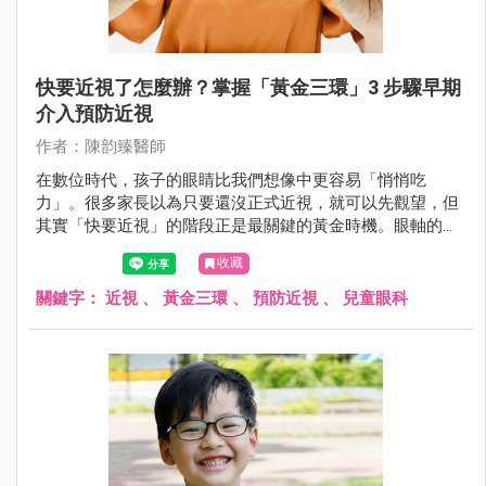
快要近視了怎麼辦？掌握「黃金三環」3 步驟早期
介入預防近視
作者：陳韵臻醫師
在數位時代，孩子的眼睛比我們想像中更容易「悄悄吃
力」。很多家長以為只要還沒正式近視，就可以先觀望，但
其實「快要近視」的階段正是最關鍵的黃金時機。眼軸的微
小延長往往在不知不覺中發生，若不及早介入，近視度數可
收藏
能快速加深，甚至發展成中高度近視，增加長期視網膜併發
症風險。
關鍵字：
近視
、
黃金三環
、
預防近視
、
兒童眼科