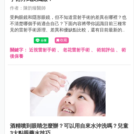
作者：陳韵臻醫師
受夠眼鏡和隱形眼鏡，但不知道雷射手術的差異在哪裡？也
不清楚哪個手術適合自己？下面內容將帶你認識目前三種常
見的雷射手術原理、差異和優缺點比較，還有目前最新的
SMILE Pro 和 LBV 老花雷射。
收藏
關鍵字：
近視雷射手術
、
老花雷射手術
、
術前評估
、
術
後保養
酒精噴到眼睛怎麼辦？可以用自來水沖洗嗎？兒童
3大點眼藥水技巧