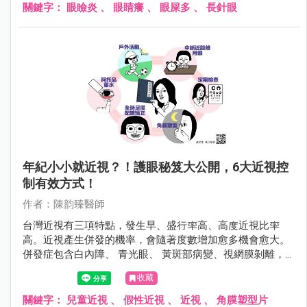
且有嚴重的眼瞼炎。
關鍵字：
眼瞼炎
、
眼睛癢
、
眼屎多
、
長針眼
年紀小小就近視？！護眼秘笈大公開，6大近視控
制有效方式！
作者：陳韵臻醫師
台灣近視有三項特點，發生早、盛行率高、高度近視比率
高。近視產生併發的機率，會隨著度數增加愈多機會愈大。
併發症包含白內障、 青光眼、 黃斑部病變、視網膜剝離，
甚至導致失明。
收藏
關鍵字：
兒童近視
、
假性近視
、
近視
、
角膜塑型片