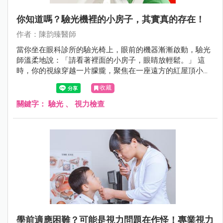
你知道嗎？驗光機裡的小房子，其實真的存在！
作者：陳韵臻醫師
當你坐在眼科診所的驗光椅上，眼前的機器漸漸啟動，驗光
師溫柔地說：「請看著裡面的小房子，眼睛放輕鬆。」 這
時，你的視線穿越一片朦朧，聚焦在一座遠方的紅屋頂小教
堂上，彷彿置身異地，短暫逃離現實。但你知道嗎？這座小
收藏
房子，其實真的存在，而且地點遙遠夢幻——它來自冰島的
斯奈山半島，名為 Ingjaldshólskirkja，是一座歷史悠久、風
關鍵字：
驗光
、
視力檢查
景如畫的真實教堂。
學前適應困難？可能是視力問題在作怪！專業視力