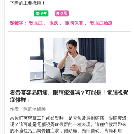
下降的主要機轉！
收藏
關鍵字：
乾眼症
、
眼疾
、
眼睛保養
、
乾眼症治療
看螢幕容易頭痛、眼睛痠澀嗎？可能是「電腦視覺
症候群」
作者：陳韵臻醫師
當你盯著螢幕工作或娛樂時，是否常常感到頭痛、眼睛痠澀
呢？這可能是電腦視覺症候群的一種表現。這種症候群帶來
的不適包括肌肉骨骼症狀，如頭痛、頸部僵硬、背痛和肩