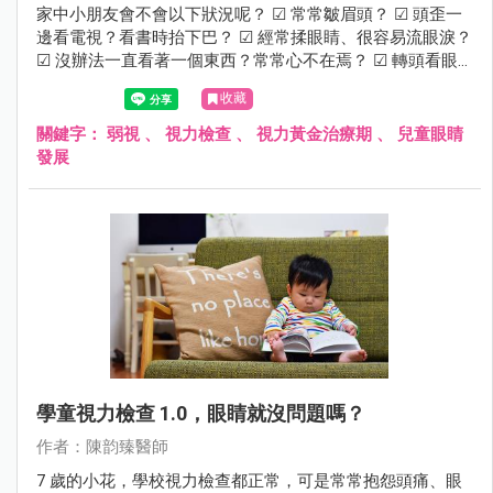
家中小朋友會不會以下狀況呢？ ☑ 常常皺眉頭？ ☑ 頭歪一
邊看電視？看書時抬下巴？ ☑ 經常揉眼睛、很容易流眼淚？
☑ 沒辦法一直看著一個東西？常常心不在焉？ ☑ 轉頭看眼
前的東西？ 若有這些狀況建議進一步檢查，需留意是否有弱
收藏
視的可能性。
關鍵字：
弱視
、
視力檢查
、
視力黃金治療期
、
兒童眼睛
發展
學童視力檢查 1.0，眼睛就沒問題嗎？
作者：陳韵臻醫師
7 歲的小花，學校視力檢查都正常，可是常常抱怨頭痛、眼