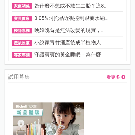
為什麼不想或不敢生二胎？這8...
家庭關係
0.05%阿托品近視控制眼藥水納...
寶貝健康
晚婚晚育是無法改變的現實，...
醫師專欄
小說家青竹酒產後成半植物人...
產後照護
守護寶寶的黃金睡眠：為什麼...
專家專欄
試用募集
看更多