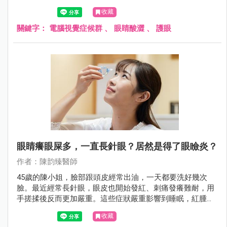
痛，與不當的姿勢及螢幕位置息息相關。同時，可能還伴隨
收藏
視力相關症狀，如視力模糊、假性近視、聚焦困難，這些問
題可能和眼鏡度數、光線、螢幕本身有關。眼表症狀也是常
關鍵字：
電腦視覺症候群
、
眼睛酸澀
、
護眼
見的不適，包括眼睛乾澀、異物感、灼熱感、眼睛發紅，這
與空調、眨眼次數變少等因素有關。這些不舒服的症狀不僅
可能降低工作效率，還可能對眼睛和肌肉骨骼健康造成影
響。
眼睛癢眼屎多，一直長針眼？居然是得了眼瞼炎？
作者：陳韵臻醫師
45歲的陳小姐，臉部跟頭皮經常出油，一天都要洗好幾次
臉。最近經常長針眼，眼皮也開始發紅、刺痛發癢難耐，用
手搓揉後反而更加嚴重。這些症狀嚴重影響到睡眠，紅腫的
雙眼也常讓人誤以為他剛哭過，造成他生活很大的困擾。到
收藏
皮膚科及眼科就診後，才知道原來自己得了脂漏性皮膚炎，