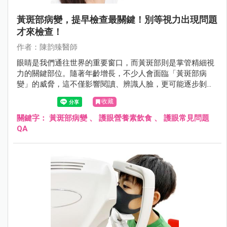
黃斑部病變，提早檢查最關鍵！別等視力出現問題
才來檢查！
作者：陳韵臻醫師
眼睛是我們通往世界的重要窗口，而黃斑部則是掌管精細視
力的關鍵部位。隨著年齡增長，不少人會面臨「黃斑部病
變」的威脅，這不僅影響閱讀、辨識人臉，更可能逐步剝奪
清晰的中央視力。根據研究，全球至2040年恐將有約4億人
收藏
受到此疾病影響。了解黃斑部病變的種類、症狀、成因及最
新治療方式，並從日常生活養成護眼習慣，是守護視力、延
關鍵字：
黃斑部病變
、
護眼營養素飲食
、
護眼常見問題
緩病程惡化的第一步。
QA