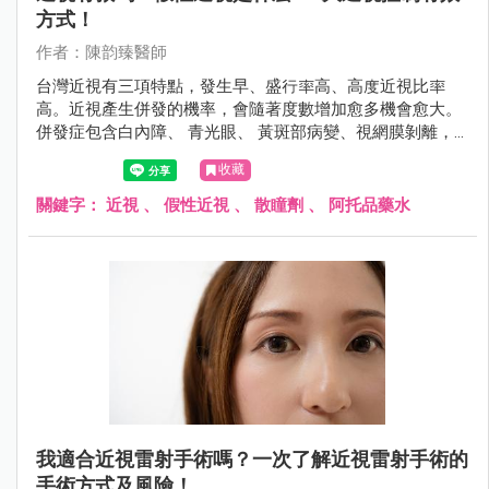
方式！
作者：陳韵臻醫師
台灣近視有三項特點，發生早、盛行率高、高度近視比率
高。近視產生併發的機率，會隨著度數增加愈多機會愈大。
併發症包含白內障、 青光眼、 黃斑部病變、視網膜剝離，
甚至導致失明。
收藏
關鍵字：
近視
、
假性近視
、
散瞳劑
、
阿托品藥水
我適合近視雷射手術嗎？一次了解近視雷射手術的
手術方式及風險！