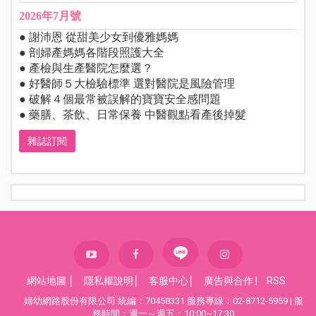
2026年7月號
● 謝沛恩 從甜美少女到優雅媽媽
● 剖婦產媽媽各階段照護大全
● 產檢與生產醫院怎麼選？
● 好醫師５大檢驗標準 選對醫院是風險管理
● 破解４個最常被誤解的寶寶安全感問題
● 藥膳、茶飲、日常保養 中醫觀點看產後掉髮
雜誌訂閱
網站地圖
│
隱私權說明
│
客服中心
│
廣告與合作
|
RSS
婦幼網路股份有限公司 統編：70458331 服務專線：02-8712-5959 | 服
務時間：週一～週五：10:00~17:30