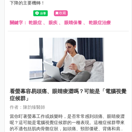
下降的主要機轉！
收藏
關鍵字：
乾眼症
、
眼疾
、
眼睛保養
、
乾眼症治療
看螢幕容易頭痛、眼睛痠澀嗎？可能是「電腦視覺
症候群」
作者：陳韵臻醫師
當你盯著螢幕工作或娛樂時，是否常常感到頭痛、眼睛痠澀
呢？這可能是電腦視覺症候群的一種表現。這種症候群帶來
的不適包括肌肉骨骼症狀，如頭痛、頸部僵硬、背痛和肩