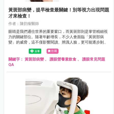
黃斑部病變，提早檢查最關鍵！別等視力出現問題
才來檢查！
作者：陳韵臻醫師
眼睛是我們通往世界的重要窗口，而黃斑部則是掌管精細視
力的關鍵部位。隨著年齡增長，不少人會面臨「黃斑部病
變」的威脅，這不僅影響閱讀、辨識人臉，更可能逐步剝奪
清晰的中央視力。根據研究，全球至2040年恐將有約4億人
收藏
受到此疾病影響。了解黃斑部病變的種類、症狀、成因及最
新治療方式，並從日常生活養成護眼習慣，是守護視力、延
關鍵字：
黃斑部病變
、
護眼營養素飲食
、
護眼常見問題
緩病程惡化的第一步。
QA