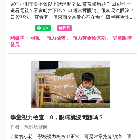
家中小朋友會不會以下狀況呢？ ☑ 常常皺眉頭？ ☑ 頭歪一
邊看電視？看書時抬下巴？ ☑ 經常揉眼睛、很容易流眼淚？
☑ 沒辦法一直看著一個東西？常常心不在焉？ ☑ 轉頭看眼
前的東西？ 若有這些狀況建議進一步檢查，需留意是否有弱
收藏
視的可能性。
關鍵字：
弱視
、
視力檢查
、
視力黃金治療期
、
兒童眼睛
發展
學童視力檢查 1.0，眼睛就沒問題嗎？
作者：陳韵臻醫師
7 歲的小花，學校視力檢查都正常，可是常常抱怨頭痛、眼