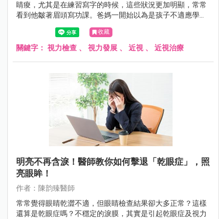
睛痠，尤其是在練習寫字的時候，這些狀況更加明顯，常常
看到他皺著眉頭寫功課。爸媽一開始以為是孩子不適應學校
的生活，想說一陣子應該就是適應了，但小華的抱怨越來越
收藏
多，甚至會逃避閱讀或一些近距離的用眼活動。
關鍵字：
視力檢查
、
視力發展
、
近視
、
近視治療
明亮不再含淚！醫師教你如何擊退「乾眼症」，照
亮眼眸！
作者：陳韵臻醫師
常常覺得眼睛乾澀不適，但眼睛檢查結果卻大多正常？這樣
還算是乾眼症嗎？不穩定的淚膜，其實是引起乾眼症及視力