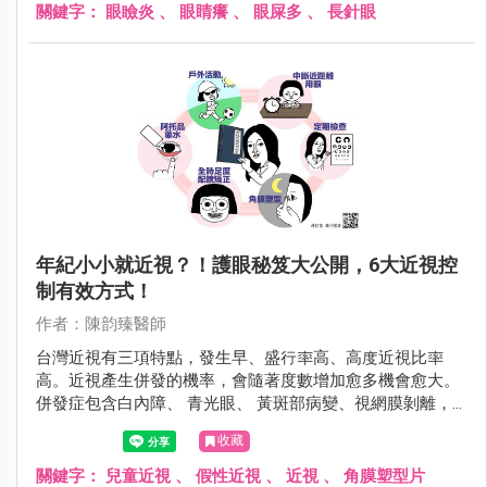
且有嚴重的眼瞼炎。
關鍵字：
眼瞼炎
、
眼睛癢
、
眼屎多
、
長針眼
年紀小小就近視？！護眼秘笈大公開，6大近視控
制有效方式！
作者：陳韵臻醫師
台灣近視有三項特點，發生早、盛行率高、高度近視比率
高。近視產生併發的機率，會隨著度數增加愈多機會愈大。
併發症包含白內障、 青光眼、 黃斑部病變、視網膜剝離，
甚至導致失明。
收藏
關鍵字：
兒童近視
、
假性近視
、
近視
、
角膜塑型片