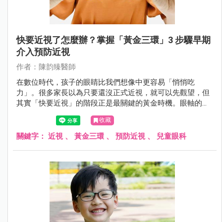
快要近視了怎麼辦？掌握「黃金三環」3 步驟早期
介入預防近視
作者：陳韵臻醫師
在數位時代，孩子的眼睛比我們想像中更容易「悄悄吃
力」。很多家長以為只要還沒正式近視，就可以先觀望，但
其實「快要近視」的階段正是最關鍵的黃金時機。眼軸的微
小延長往往在不知不覺中發生，若不及早介入，近視度數可
收藏
能快速加深，甚至發展成中高度近視，增加長期視網膜併發
症風險。
關鍵字：
近視
、
黃金三環
、
預防近視
、
兒童眼科