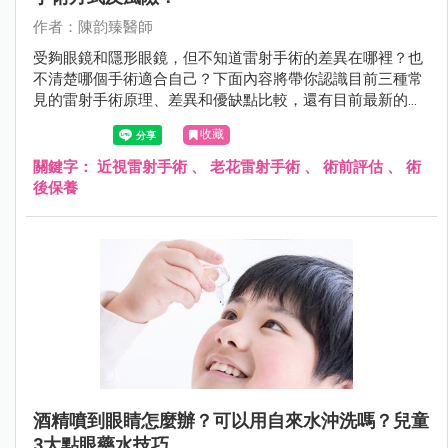
作者：陳韵臻醫師
受夠眼鏡和隱形眼鏡，但不知道雷射手術的差異在哪裡？也
不清楚哪個手術適合自己？下面內容將帶你認識目前三種常
見的雷射手術原理、差異和優缺點比較，還有目前最新的
SMILE Pro 和 LBV 老花雷射。
收藏
關鍵字：
近視雷射手術
、
老花雷射手術
、
術前評估
、
術
後保養
酒精噴到眼睛怎麼辦？可以用自來水沖洗嗎？兒童
3大點眼藥水技巧