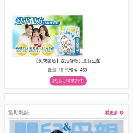
【免費體驗】森活舒敏兒童益生菌
數量: 10 已報名: 453
試用心得撰寫中
當期雜誌
看更多