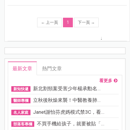
←
上一頁
1
下一頁
→
;
最新文章
熱門文章
看更多
新北割頸案受害少年楊承勳名...
新知快遞
立秋後秋燥來襲！中醫教養肺...
醫師專欄
Janet謝怡芬虎媽模式禁3C，看...
名人家庭
不買手機給孩子，就要被貼「...
部落客專欄