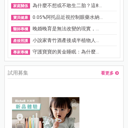
為什麼不想或不敢生二胎？這8...
家庭關係
0.05%阿托品近視控制眼藥水納...
寶貝健康
晚婚晚育是無法改變的現實，...
醫師專欄
小說家青竹酒產後成半植物人...
產後照護
守護寶寶的黃金睡眠：為什麼...
專家專欄
試用募集
看更多