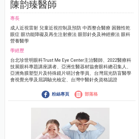
陳韵臻醫師
專長
成⼈近視雷射 兒童近視控制及預防 中⻄整合醫療 困難性乾
眼症 眼功能障礙及再⽣注射療法 眼部針灸及神經療法 眼科
營養醫學
學經歷
台北珍世明眼科Trust Me Eye Center主治醫師、2022醫療科
技展眼科專題講座講者、亞洲⽣醫器材協會眼科總召集⼈、
亞洲⾓膜塑型片及特殊鏡片研討會學員、台灣屈光防盲醫學
會視覺光學及屈調驗光檢定、台灣中醫針灸資格認證
粉絲專頁
部落格