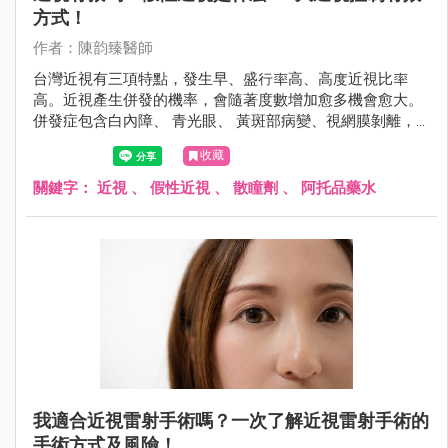
方式！
作者：陳韵臻醫師
台灣近視有三項特點，發生早、盛行率高、高度近視比率
高。近視產生併發的機率，會隨著度數增加愈多機會愈大。
併發症包含白內障、 青光眼、 黃斑部病變、視網膜剝離，
甚至導致失明。
收藏
關鍵字：
近視
、
假性近視
、
散瞳劑
、
阿托品藥水
我適合近視雷射手術嗎？一次了解近視雷射手術的
手術方式及風險！