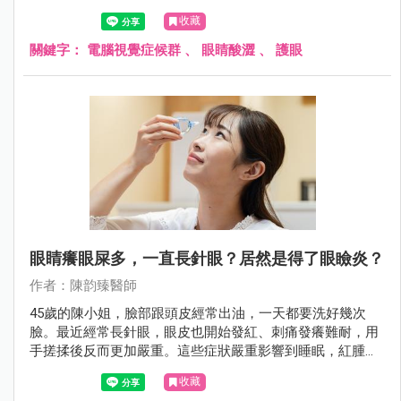
痛，與不當的姿勢及螢幕位置息息相關。同時，可能還伴隨
收藏
視力相關症狀，如視力模糊、假性近視、聚焦困難，這些問
題可能和眼鏡度數、光線、螢幕本身有關。眼表症狀也是常
關鍵字：
電腦視覺症候群
、
眼睛酸澀
、
護眼
見的不適，包括眼睛乾澀、異物感、灼熱感、眼睛發紅，這
與空調、眨眼次數變少等因素有關。這些不舒服的症狀不僅
可能降低工作效率，還可能對眼睛和肌肉骨骼健康造成影
響。
眼睛癢眼屎多，一直長針眼？居然是得了眼瞼炎？
作者：陳韵臻醫師
45歲的陳小姐，臉部跟頭皮經常出油，一天都要洗好幾次
臉。最近經常長針眼，眼皮也開始發紅、刺痛發癢難耐，用
手搓揉後反而更加嚴重。這些症狀嚴重影響到睡眠，紅腫的
雙眼也常讓人誤以為他剛哭過，造成他生活很大的困擾。到
收藏
皮膚科及眼科就診後，才知道原來自己得了脂漏性皮膚炎，