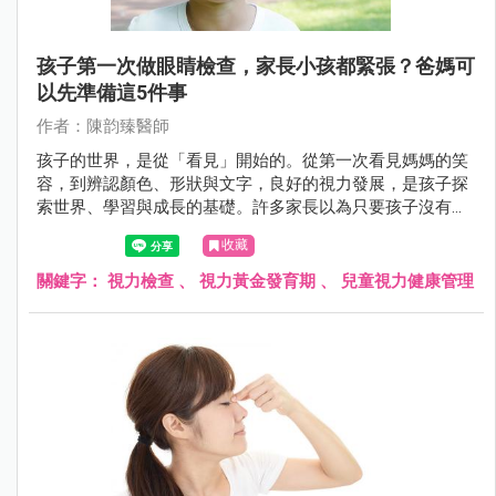
孩子第一次做眼睛檢查，家長小孩都緊張？爸媽可
以先準備這5件事
作者：陳韵臻醫師
孩子的世界，是從「看見」開始的。從第一次看見媽媽的笑
容，到辨認顏色、形狀與文字，良好的視力發展，是孩子探
索世界、學習與成長的基礎。許多家長以為只要孩子沒有揉
眼、沒說看不清楚，就代表視力沒問題，但事實上，許多視
收藏
力異常在幼兒時期沒有明顯症狀，卻可能悄悄影響孩子的一
生。
關鍵字：
視力檢查
、
視力黃金發育期
、
兒童視力健康管理