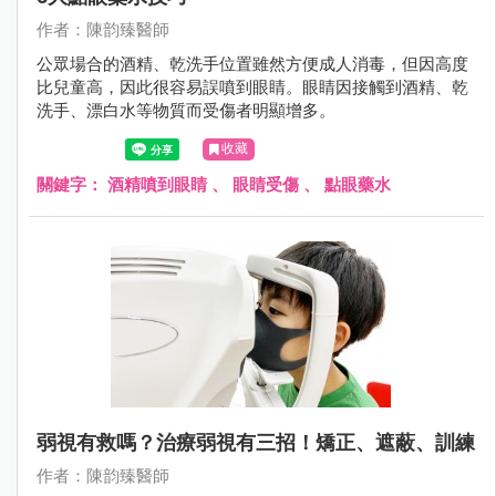
作者：陳韵臻醫師
公眾場合的酒精、乾洗手位置雖然方便成人消毒，但因高度
比兒童高，因此很容易誤噴到眼睛。眼睛因接觸到酒精、乾
洗手、漂白水等物質而受傷者明顯增多。
收藏
關鍵字：
酒精噴到眼睛
、
眼睛受傷
、
點眼藥水
弱視有救嗎？治療弱視有三招！矯正、遮蔽、訓練
作者：陳韵臻醫師