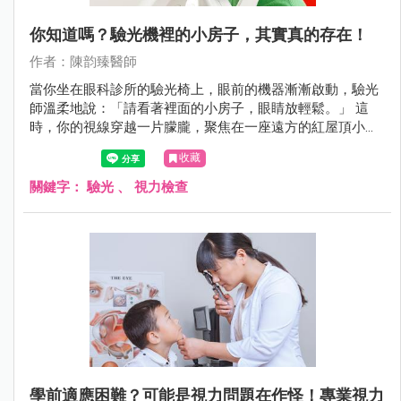
你知道嗎？驗光機裡的小房子，其實真的存在！
作者：陳韵臻醫師
當你坐在眼科診所的驗光椅上，眼前的機器漸漸啟動，驗光
師溫柔地說：「請看著裡面的小房子，眼睛放輕鬆。」 這
時，你的視線穿越一片朦朧，聚焦在一座遠方的紅屋頂小教
堂上，彷彿置身異地，短暫逃離現實。但你知道嗎？這座小
收藏
房子，其實真的存在，而且地點遙遠夢幻——它來自冰島的
斯奈山半島，名為 Ingjaldshólskirkja，是一座歷史悠久、風
關鍵字：
驗光
、
視力檢查
景如畫的真實教堂。
學前適應困難？可能是視力問題在作怪！專業視力