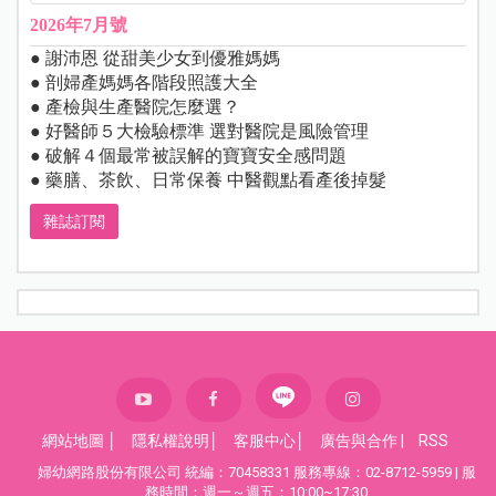
2026年7月號
● 謝沛恩 從甜美少女到優雅媽媽
● 剖婦產媽媽各階段照護大全
● 產檢與生產醫院怎麼選？
● 好醫師５大檢驗標準 選對醫院是風險管理
● 破解４個最常被誤解的寶寶安全感問題
● 藥膳、茶飲、日常保養 中醫觀點看產後掉髮
雜誌訂閱
網站地圖
│
隱私權說明
│
客服中心
│
廣告與合作
|
RSS
婦幼網路股份有限公司 統編：70458331 服務專線：02-8712-5959 | 服
務時間：週一～週五：10:00~17:30