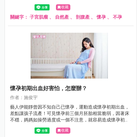
宮肌瘤切除嗎？
收藏
關鍵字：
子宮肌瘤
、
自然產
、
剖腹產
、
懷孕
、
不孕
懷孕初期出血好害怕，怎麼辦？
作者：施俊宇
藝人伊能靜曾因不知自己已懷孕，運動造成懷孕初期出血，
差點讓孩子流產！可見懷孕前三個月胚胎相當脆弱，因著床
不穩，媽媽如操勞過度或一個不注意，就容易造成懷孕初期
出血，嚴重時可能造成不可挽回的情況發生。
收藏