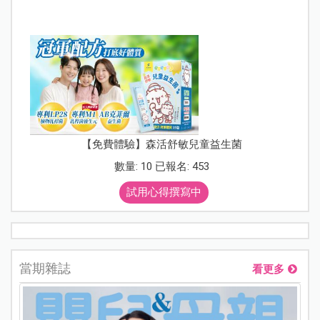
【免費體驗】森活舒敏兒童益生菌
數量: 10 已報名: 453
試用心得撰寫中
當期雜誌
看更多