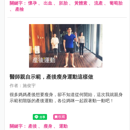
關鍵字：
懷孕
、
出血
、
胚胎
、
黃體素
、
流產
、
葡萄胎
、
產檢
醫師親自示範，產後瘦身運動這樣做
作者：施俊宇
很多媽媽產後想要瘦身，卻不知道從何開始，這次我就親身
示範初階版的產後運動，各位媽咪一起跟著動一動吧！
收藏
關鍵字：
產後
、
瘦身
、
運動