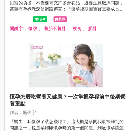
甜蜜的負擔，不僅要補充許多營養品，還要注意肥胖問題，
甚至有孕媽咪深信網路傳言：「懷孕後期因寶寶需要成長，
所以吃甚麼都不用擔心胖到自己」，於是拼命吃的結果就是
收藏
生產後難以回復產前身形，嚴重的則可能影響健康。到底懷
孕要怎麼吃才能養胎不養胖呢？
關鍵字：
懷孕
、
養胎不養胖
、
飲食
、
肥胖
懷孕怎麼吃營養又健康？一次掌握孕程前中後期營
養重點
作者：施俊宇
「醫生，我懷孕了該怎麼吃？」這大概是診間我最常聽到的
問題之一，也是孕婦剛懷孕時的第一個問題。到底懷孕該怎