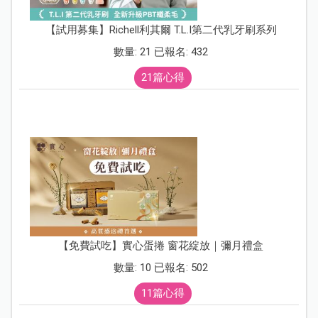
【試用募集】Richell利其爾 T.L.I第二代乳牙刷系列
數量: 21 已報名: 432
21篇心得
【免費試吃】實心蛋捲 窗花綻放｜彌月禮盒
數量: 10 已報名: 502
11篇心得