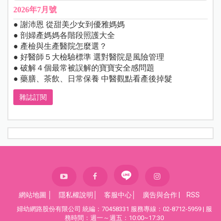
2026年7月號
● 謝沛恩 從甜美少女到優雅媽媽
● 剖婦產媽媽各階段照護大全
● 產檢與生產醫院怎麼選？
● 好醫師５大檢驗標準 選對醫院是風險管理
● 破解４個最常被誤解的寶寶安全感問題
● 藥膳、茶飲、日常保養 中醫觀點看產後掉髮
雜誌訂閱
網站地圖
│
隱私權說明
│
客服中心
│
廣告與合作
|
RSS
婦幼網路股份有限公司 統編：70458331 服務專線：02-8712-5959 | 服
務時間：週一～週五：10:00~17:30