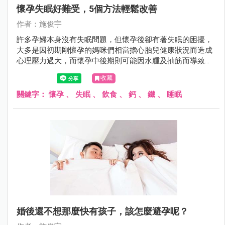
懷孕失眠好難受，5個方法輕鬆改善
作者：施俊宇
許多孕婦本身沒有失眠問題，但懷孕後卻有著失眠的困擾，
大多是因初期剛懷孕的媽咪們相當擔心胎兒健康狀況而造成
心理壓力過大，而懷孕中後期則可能因水腫及抽筋而導致睡
眠品質下降，以致於晚上失眠、白天沒精神，長期下來成為
收藏
一個惡性循環，雖然多數孕婦在孕期結束後便回歸正常，但
這著實成為孕婦的一個困擾。
關鍵字：
懷孕
、
失眠
、
飲食
、
鈣
、
鐵
、
睡眠
婚後還不想那麼快有孩子，該怎麼避孕呢？