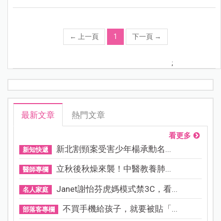
←
上一頁
1
下一頁
→
;
最新文章
熱門文章
看更多
新北割頸案受害少年楊承勳名...
新知快遞
立秋後秋燥來襲！中醫教養肺...
醫師專欄
Janet謝怡芬虎媽模式禁3C，看...
名人家庭
不買手機給孩子，就要被貼「...
部落客專欄