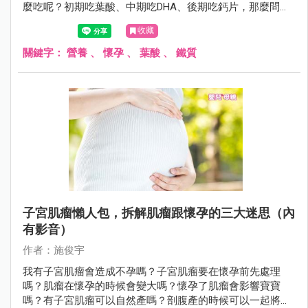
麼吃呢？初期吃葉酸、中期吃DHA、後期吃鈣片，那麼問題
來了，一定要吃保健食品才可以嗎？許多孕媽咪對於營養品
收藏
補充總是充滿疑問，這其實並不難，只需清楚在對的時間吃
對的東西，基本上照著三個孕程來補充就沒問題囉！
關鍵字：
營養
、
懷孕
、
葉酸
、
鐵質
子宮肌瘤懶人包，拆解肌瘤跟懷孕的三大迷思（內
有影音）
作者：施俊宇
我有子宮肌瘤會造成不孕嗎？子宮肌瘤要在懷孕前先處理
嗎？肌瘤在懷孕的時候會變大嗎？懷孕了肌瘤會影響寶寶
嗎？有子宮肌瘤可以自然產嗎？剖腹產的時候可以一起將子