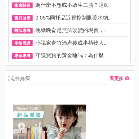
為什麼不想或不敢生二胎？這8...
家庭關係
0.05%阿托品近視控制眼藥水納...
寶貝健康
晚婚晚育是無法改變的現實，...
醫師專欄
小說家青竹酒產後成半植物人...
產後照護
守護寶寶的黃金睡眠：為什麼...
專家專欄
試用募集
看更多