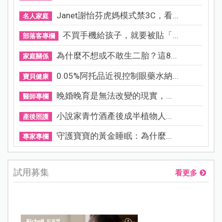
Janet謝怡芬虎媽模式禁3C，看...
名人家庭
不買手機給孩子，就要被貼「...
部落客專欄
為什麼不想或不敢生二胎？這8...
家庭關係
0.05%阿托品近視控制眼藥水納...
寶貝健康
晚婚晚育是無法改變的現實，...
醫師專欄
小說家青竹酒產後成半植物人...
產後照護
守護寶寶的黃金睡眠：為什麼...
專家專欄
試用募集
看更多