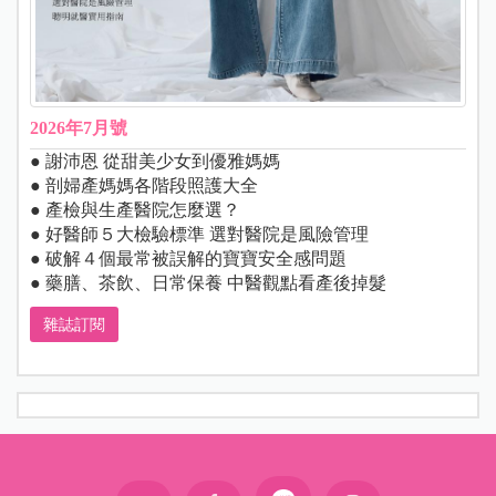
2026年7月號
● 謝沛恩 從甜美少女到優雅媽媽
● 剖婦產媽媽各階段照護大全
● 產檢與生產醫院怎麼選？
● 好醫師５大檢驗標準 選對醫院是風險管理
● 破解４個最常被誤解的寶寶安全感問題
● 藥膳、茶飲、日常保養 中醫觀點看產後掉髮
雜誌訂閱