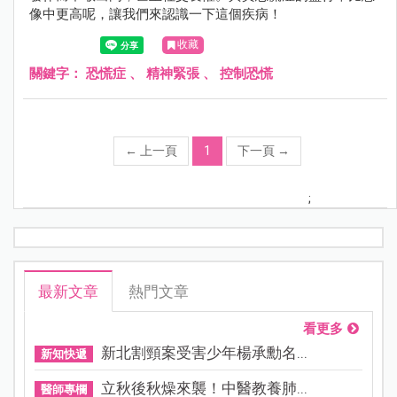
像中更高呢，讓我們來認識一下這個疾病！
收藏
關鍵字：
恐慌症
、
精神緊張
、
控制恐慌
←
上一頁
1
下一頁
→
;
最新文章
熱門文章
看更多
新北割頸案受害少年楊承勳名...
新知快遞
立秋後秋燥來襲！中醫教養肺...
醫師專欄