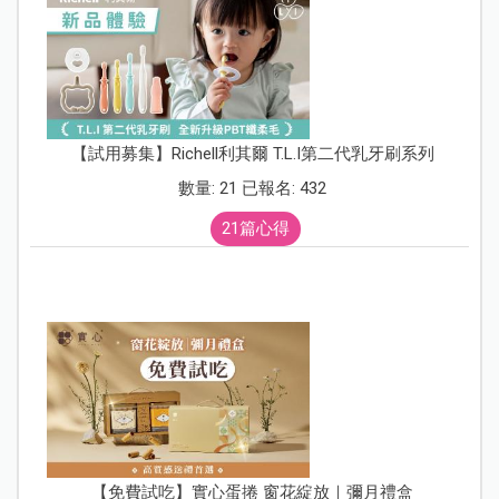
【試用募集】Richell利其爾 T.L.I第二代乳牙刷系列
數量: 21 已報名: 432
21篇心得
【免費試吃】實心蛋捲 窗花綻放｜彌月禮盒