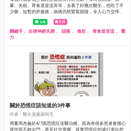
暈、失眠、胃食道逆流等等，去看了好幾次醫生，也吃了不
少藥，短暫的舒服後，病痛仍然緊緊跟隨，令人心力交瘁。
尤其是疫情肆虐期間，處在壓力環境的大家可能都受到了影
收藏
響，阿毛醫師告訴你關於自律神經失調你該知道的三件事！
關鍵字：
自律神經失調
、
頭痛
、
倦怠
、
胃食道逆流
、
壓
力
關於恐慌症該知道的3件事
作者：醫生漫畫家阿毛
周董周杰倫於4/7因恐慌症送醫治療。因為有很多患者會擔心
發作而不敢出門，甚至社交畏懼。其實恐慌症的盛行率比想