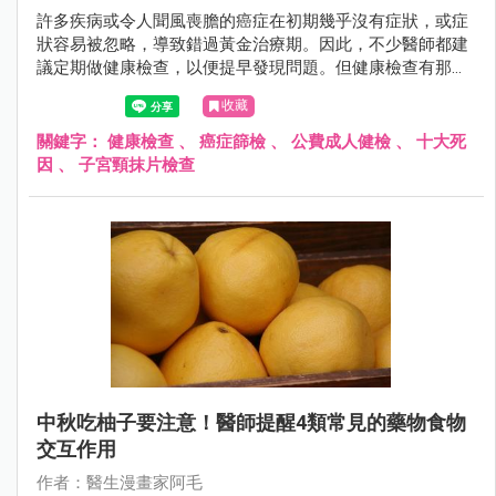
許多疾病或令人聞風喪膽的癌症在初期幾乎沒有症狀，或症
狀容易被忽略，導致錯過黃金治療期。因此，不少醫師都建
議定期做健康檢查，以便提早發現問題。但健康檢查有那麼
多項目，看得眼都花了，到底該怎麼選？哪些是自費的？哪
收藏
些又一定要做呢？
關鍵字：
健康檢查
、
癌症篩檢
、
公費成人健檢
、
十大死
因
、
子宮頸抹片檢查
中秋吃柚子要注意！醫師提醒4類常見的藥物食物
交互作用
作者：醫生漫畫家阿毛