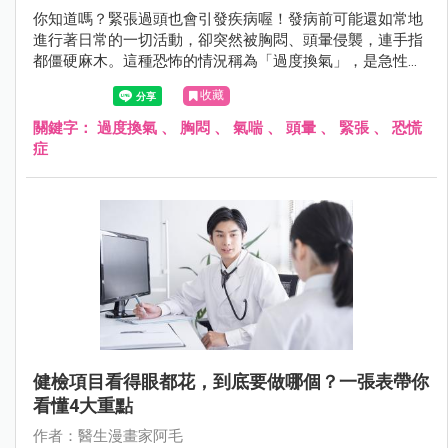
你知道嗎？緊張過頭也會引發疾病喔！發病前可能還如常地
進行著日常的一切活動，卻突然被胸悶、頭暈侵襲，連手指
都僵硬麻木。這種恐怖的情況稱為「過度換氣」，是急性情
緒造成自主神經失調所引起的。「過度換氣」的高風險族群
收藏
有哪些？發生時可以如何處理？阿毛醫師帶你認識！
關鍵字：
過度換氣
、
胸悶
、
氣喘
、
頭暈
、
緊張
、
恐慌
症
健檢項目看得眼都花，到底要做哪個？一張表帶你
看懂4大重點
作者：醫生漫畫家阿毛