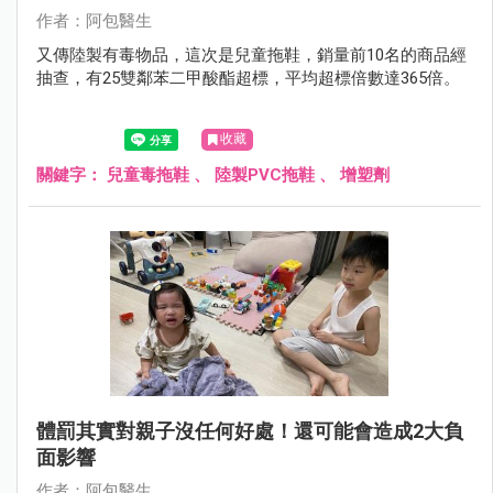
作者：阿包醫生
又傳陸製有毒物品，這次是兒童拖鞋，銷量前10名的商品經
抽查，有25雙鄰苯二甲酸酯超標，平均超標倍數達365倍。
收藏
關鍵字：
兒童毒拖鞋
、
陸製PVC拖鞋
、
增塑劑
體罰其實對親子沒任何好處！還可能會造成2大負
面影響
作者：阿包醫生