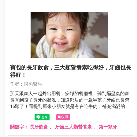
寶包的長牙飲食，三大類營養素吃得好，牙齒也長
得好！
作者：阿包醫生
那天跟家人一起外出用餐，安靜的餐廳裡，聽到隔壁桌的家
長聊到孩子長牙的狀況，知道鄰居的一歲半孩子牙齒已長齊
16顆了！還提到原來小朋友就是有在吃牛肉，補充滿滿的鈣
質，牙才長得好！怎麼…聽起來覺得怪怪的呀！阿包醫生來
收藏
幫大家補充寶包的長牙飲食資訊。
關鍵字：
長牙飲食
、
牙齒三大類營養素
、
第一顆牙