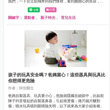
我們，一下台立刻飛奔到我們懷裡，看到她開心的笑容，真
的覺得好在有特別請假參加運動會。
收藏
關鍵字：
運動會
、
親子時光
、
育兒生活
孩子的玩具安全嗎？爸媽當心！這些器具與玩具比
你想得更危險
作者：阿包醫生
爸媽自製器具、玩具要小心，危險就隱藏在細節中，比如前
陣子抖音發起的自製蒸鼻器，引起燒燙傷；捲尺鐵片釀割
傷；噴水玩具噴到眼睛險失明，以下就來為大家介紹各種危