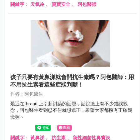
關鍵字：
天氣冷
、
寶寶安全
、
阿包醫師
孩子只要有黃鼻涕就會開抗生素嗎？阿包醫師：用
不用抗生素看這些症狀判斷！
作者：阿包醫生
最近在thread 上引起討論的話題，話說脆上有不少錯誤觀
念，阿包醫生看到忍不住就想矯正，希望大家都擁有正確觀
念啊～
收藏
關鍵字：
黃鼻涕
、
抗生素
、
急性細菌性鼻竇炎