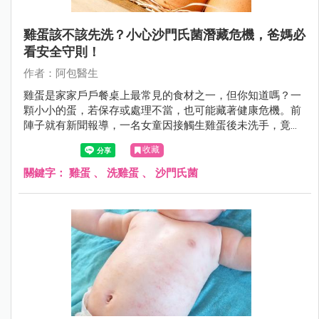
雞蛋該不該先洗？小心沙門氏菌潛藏危機，爸媽必
看安全守則！
作者：阿包醫生
雞蛋是家家戶戶餐桌上最常見的食材之一，但你知道嗎？一
顆小小的蛋，若保存或處理不當，也可能藏著健康危機。前
陣子就有新聞報導，一名女童因接觸生雞蛋後未洗手，竟感
染沙門氏菌高燒不退，讓許多爸媽聞之色變。到底雞蛋該怎
收藏
麼挑、怎麼洗、怎麼煮，才能吃得安心？今天就帶大家一起
把「雞蛋安全守則」好好學起來！
關鍵字：
雞蛋
、
洗雞蛋
、
沙門氏菌