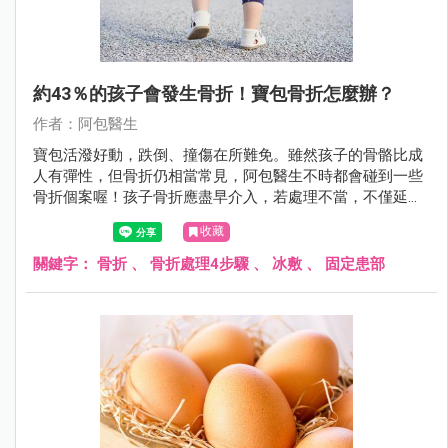
約43％的孩子會發生骨折！寶包骨折怎麼辦？
作者：阿包醫生
寶包活潑好動，跌倒、撞傷在所難免。雖然孩子的骨骼比成
人有彈性，但骨折仍相當常見，阿包醫生不時都會碰到一些
骨折個案喔！孩子骨折應盡早介入，若處理不當，不僅延誤
治療，還可能影響骨骼發育與日常生活。
收藏
關鍵字：
骨折
、
骨折處理4步驟
、
冰敷
、
固定患部