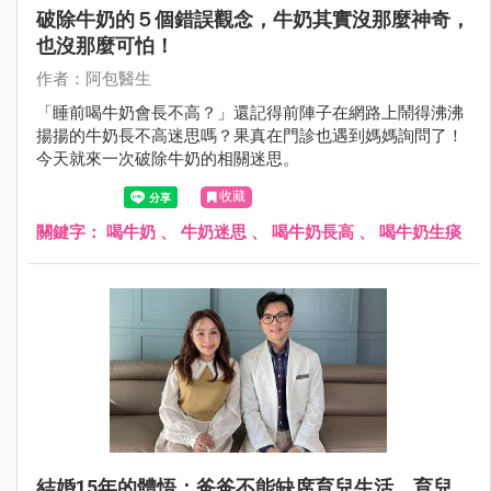
破除牛奶的５個錯誤觀念，牛奶其實沒那麼神奇，
也沒那麼可怕！
作者：阿包醫生
「睡前喝牛奶會長不高？」還記得前陣子在網路上鬧得沸沸
揚揚的牛奶長不高迷思嗎？果真在門診也遇到媽媽詢問了！
今天就來一次破除牛奶的相關迷思。
收藏
關鍵字：
喝牛奶
、
牛奶迷思
、
喝牛奶長高
、
喝牛奶生痰
結婚15年的體悟：爸爸不能缺席育兒生活，育兒