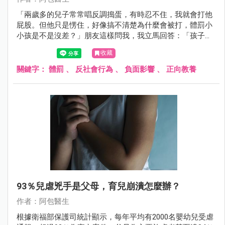
「兩歲多的兒子常常唱反調搗蛋，有時忍不住，我就會打他
屁股。但他只是愣住，好像搞不清楚為什麼會被打，體罰小
小孩是不是沒差？」朋友這樣問我，我立馬回答：「孩子都
知道喔！千萬不要小看孩子的能力和記憶。」這次要來跟大
收藏
家聊聊體罰對孩子的影響。
關鍵字：
體罰
、
反社會行為
、
負面影響
、
正向教養
93％兒虐兇手是父母，育兒崩潰怎麼辦？
作者：阿包醫生
根據衛福部保護司統計顯示，每年平均有2000名嬰幼兒受虐