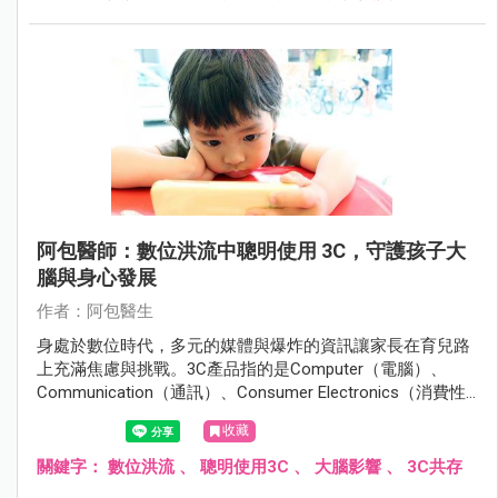
阿包醫師：數位洪流中聰明使用 3C，守護孩子大
腦與身心發展
作者：阿包醫生
身處於數位時代，多元的媒體與爆炸的資訊讓家長在育兒路
上充滿焦慮與挑戰。3C產品指的是Computer（電腦）、
Communication（通訊）、Consumer Electronics（消費性
電子產品），涵蓋了電腦、手機、平板、數位相機、智慧家
收藏
電等眾多產品，以下內文提到的3C產品主要指手機、平板和
電視。
關鍵字：
數位洪流
、
聰明使用3C
、
大腦影響
、
3C共存