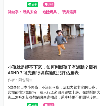
險物品。
收藏
關鍵字：
玩具安全
、
危險玩具
、
玩具選擇
小孩就是靜不下來，如何判斷孩子有過動？疑有
ADHD？可先自行填寫過動兒評估量表
作者：阿包醫生
5歲多的日本小男孩，不論到何處，活動力都非常的旺盛，
比如前往水族館時，在人行道來回奔跑數十趟、在熱鬧的大
街上無時無刻都想觸碰商家物品，乘車時更不斷開關冷氣
口、車窗和玩垃圾，讓全車乘客都很困擾，面對疑似有過動
收藏