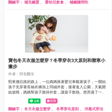
關鍵字：
補充鐵質
、
嬰幼兒飲食
、
補鐵聰明吃
寶包冬天衣服怎麼穿？冬季穿衣3大原則和禦寒小
撇步
作者：阿包醫生
熙來攘往路的路上，一位媽媽推著嬰兒車載著孩子，一開始
孩子先穿著長袖衣褲加上羽絨外套，接著進入公園，天氣開
始放晴，媽媽幫孩子脫掉外套，讓孩子散熱。然而過了一會
兒，天空雲層開始變厚，媽媽又趕緊幫孩子套上外套，就這
收藏
樣媽媽幫孩子穿脫衣服來回不下5～6次，旁人看了都累了。
關鍵字：
冬天衣服怎麼穿
、
冬季穿衣原則
、
洋蔥式穿法