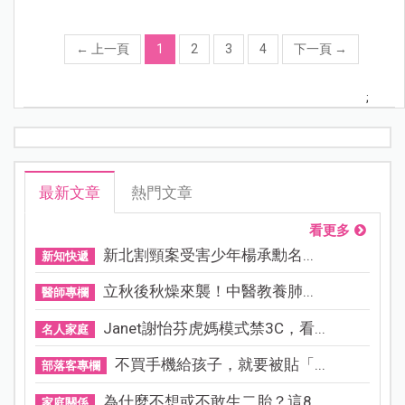
←
上一頁
1
2
3
4
下一頁
→
;
最新文章
熱門文章
看更多
新北割頸案受害少年楊承勳名...
新知快遞
立秋後秋燥來襲！中醫教養肺...
醫師專欄
Janet謝怡芬虎媽模式禁3C，看...
名人家庭
不買手機給孩子，就要被貼「...
部落客專欄
為什麼不想或不敢生二胎？這8...
家庭關係