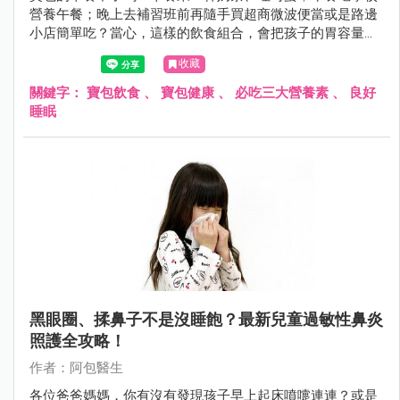
營養午餐；晚上去補習班前再隨手買超商微波便當或是路邊
小店簡單吃？當心，這樣的飲食組合，會把孩子的胃容量佔
滿，也無法多攝取營養價值更高的食物。
收藏
關鍵字：
寶包飲食
、
寶包健康
、
必吃三大營養素
、
良好
睡眠
黑眼圈、揉鼻子不是沒睡飽？最新兒童過敏性鼻炎
照護全攻略！
作者：阿包醫生
各位爸爸媽媽，你有沒有發現孩子早上起床噴嚏連連？或是