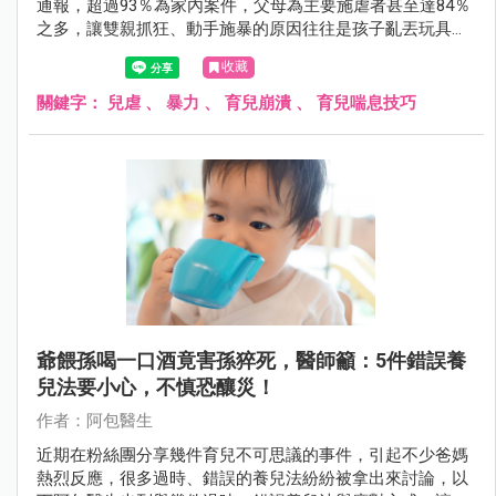
通報，超過93％為家內案件，父母為主要施虐者甚至達84％
之多，讓雙親抓狂、動手施暴的原因往往是孩子亂丟玩具、
不睡覺等事。
收藏
關鍵字：
兒虐
、
暴力
、
育兒崩潰
、
育兒喘息技巧
爺餵孫喝一口酒竟害孫猝死，醫師籲：5件錯誤養
兒法要小心，不慎恐釀災！
作者：阿包醫生
近期在粉絲團分享幾件育兒不可思議的事件，引起不少爸媽
熱烈反應，很多過時、錯誤的養兒法紛紛被拿出來討論，以