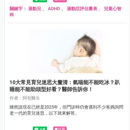
症的兒子，爸媽只能搖頭表示無奈。
關鍵字：
過動兒
、
ADHD
、
過動症評估量表
、
兒童心智
科
10大常見育兒迷思大釐清：氣喘能不能吃冰？趴
睡能不能助頭型好看？醫師告訴你！
作者：阿包醫生
雖然說現在已經是2025年，但門診時仍會遇到不少爸媽詢問
老一代的育兒迷思，以下就來解答。
收藏