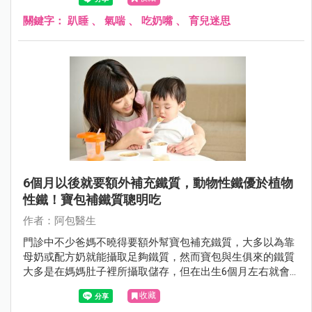
關鍵字：
趴睡
、
氣喘
、
吃奶嘴
、
育兒迷思
6個月以後就要額外補充鐵質，動物性鐵優於植物
性鐵！寶包補鐵質聰明吃
作者：阿包醫生
門診中不少爸媽不曉得要額外幫寶包補充鐵質，大多以為靠
母奶或配方奶就能攝取足夠鐵質，然而寶包與生俱來的鐵質
大多是在媽媽肚子裡所攝取儲存，但在出生6個月左右就會
消耗殆盡，這時就須從食物中攝取鐵質，以下來說說如何幫
收藏
寶包聰明補鐵。