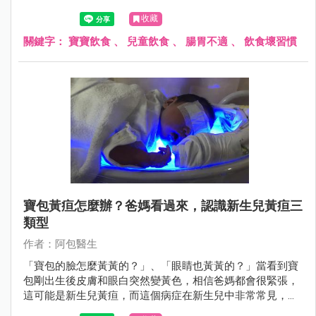
食物美味，所以改不掉，結果演變成常常脹氣或肚子痛。
收藏
關鍵字：
寶寶飲食
、
兒童飲食
、
腸胃不適
、
飲食壞習慣
寶包黃疸怎麼辦？爸媽看過來，認識新生兒黃疸三
類型
作者：阿包醫生
「寶包的臉怎麼黃黃的？」、「眼睛也黃黃的？」當看到寶
包剛出生後皮膚和眼白突然變黃色，相信爸媽都會很緊張，
這可能是新生兒黃疸，而這個病症在新生兒中非常常見，透
過醫師評估檢查必要時接受照光治療，大多不會有後遺症。