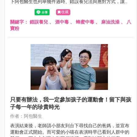
下阿包醫生也列舉幾件過時、錯誤養兒法與應對方式，讓爸
媽拒絕錯誤養育法且不尷尬！
收藏
關鍵字：
錯誤養兒
、
酒中毒
、
蜂蜜中毒
、
麻油洗澡
、
八
寶粉
只要有辦法，我一定參加孩子的運動會！留下與孩
子每一年的珍貴時光
作者：阿包醫生
表演結束後，老師請小朋友到台下尋找自己的爸媽，並宣布
運動會正式開始。而可愛的小喵在表演時早已看到人群中的