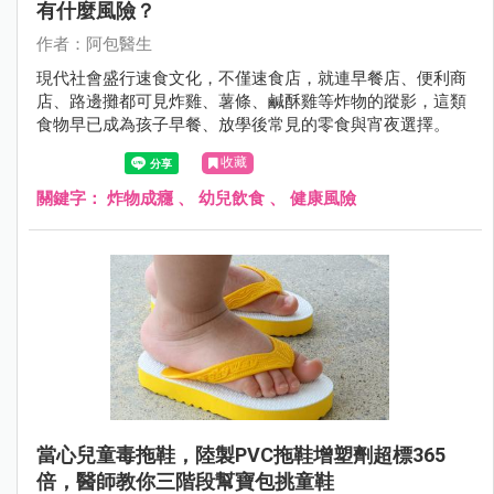
有什麼風險？
作者：阿包醫生
現代社會盛行速食文化，不僅速食店，就連早餐店、便利商
店、路邊攤都可見炸雞、薯條、鹹酥雞等炸物的蹤影，這類
食物早已成為孩子早餐、放學後常見的零食與宵夜選擇。
收藏
關鍵字：
炸物成癮
、
幼兒飲食
、
健康風險
當心兒童毒拖鞋，陸製PVC拖鞋增塑劑超標365
倍，醫師教你三階段幫寶包挑童鞋