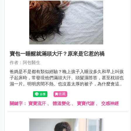
寶包一睡醒就滿頭大汗？原來是它惹的禍
作者：阿包醫生
爸媽是不是都有類似經驗？晚上孩子入睡沒多久和早上叫孩
子起床時，常發現他們滿頭大汗、頭髮濕答答，甚至枕頭也
濕一片。明明房間不熱、也沒蓋太厚的被子，為什麼會這
樣？
收藏
關鍵字：
寶寶流汗
、
體溫變化
、
寶寶代謝
、
交感神經