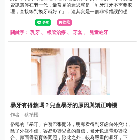
資訊還停在老一代，最常見的迷思就是「乳牙蛀牙不需要處
理，直接等到換牙就好了」，這其實是一個非常錯誤的想
法。
收藏
關鍵字：
乳牙
、
根管治療
、
牙套
、
兒童蛀牙
暴牙有得救嗎？兒童暴牙的原因與矯正時機
作者：蔡禎櫻
俗稱的「暴牙」在嘴巴張開時，明顯看得到牙齒向外突出，
除了外觀不佳，容易影響兒童的自信，暴牙也連帶影響咬
合、顏面骨發育等問題，除此之外，較為嚴重的暴牙，下排