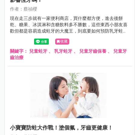
作者：蔡禎櫻
現在走三步就有一家便利商店，買什麼都方便，進去後餅
乾、糖果、冰淇淋和含糖飲料多不勝數，這些東西小朋友喜
歡但都是容易造成蛀牙的大魔王，到底要如何預防乳牙蛀
牙，若是蛀牙了怎麼治療呢？
收藏
關鍵字：
兒童蛀牙
、
乳牙蛀牙
、
兒童牙齒保養
、
兒童牙
齒治療
小寶寶防蛀大作戰！塗個氟，牙齒更健康！