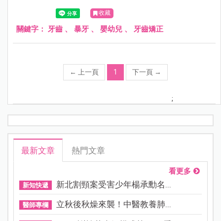
牙齒容易咬到上排牙床的牙肉，導致牙肉受傷、發炎。
收藏
關鍵字：
牙齒
、
暴牙
、
嬰幼兒
、
牙齒矯正
←
上一頁
1
下一頁
→
;
最新文章
熱門文章
看更多
新北割頸案受害少年楊承勳名...
新知快遞
立秋後秋燥來襲！中醫教養肺...
醫師專欄