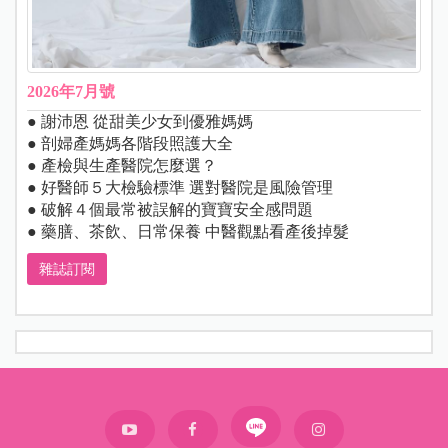
2026年7月號
● 謝沛恩 從甜美少女到優雅媽媽
● 剖婦產媽媽各階段照護大全
● 產檢與生產醫院怎麼選？
● 好醫師５大檢驗標準 選對醫院是風險管理
● 破解４個最常被誤解的寶寶安全感問題
● 藥膳、茶飲、日常保養 中醫觀點看產後掉髮
雜誌訂閱