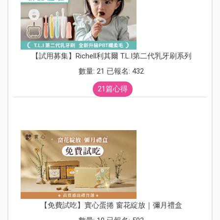
【試用募集】Richell利其爾 T.L.I第二代乳牙刷系列
數量: 21 已報名: 432
21篇心得
【免費試吃】實心蛋捲 窗花綻放｜彌月禮盒