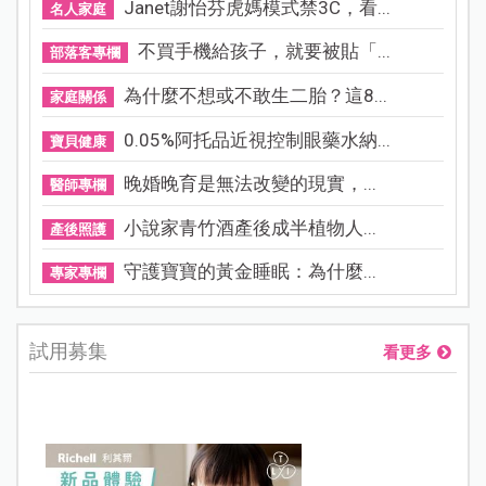
Janet謝怡芬虎媽模式禁3C，看...
名人家庭
不買手機給孩子，就要被貼「...
部落客專欄
為什麼不想或不敢生二胎？這8...
家庭關係
0.05%阿托品近視控制眼藥水納...
寶貝健康
晚婚晚育是無法改變的現實，...
醫師專欄
小說家青竹酒產後成半植物人...
產後照護
守護寶寶的黃金睡眠：為什麼...
專家專欄
試用募集
看更多