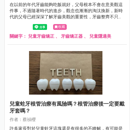
在以前的年代牙齒能夠吃飯就好，父母根本不會在意美觀這
件事，不過隨著時代的進步，觀念也漸漸的淘汰換新，新時
代的父母已經深深了解牙齒美觀的重要性，牙齒整齊不只是
外在因素，還牽扯到咬合、臉型、飲食甚至是呼吸與睡眠，
收藏
牙齒會亂掉的因素有百百種，今天大信牙醫的蔡禎櫻醫師會
為各位介紹兒童牙齒矯正的黃金時期！
關鍵字：
兒童牙齒矯正
、
牙齒矯正器
、
兒童隱適美
兒童蛀牙根管治療有風險嗎？根管治療後一定要戴
牙套嗎？
作者：蔡禎櫻
許多家長對於兒童蛀牙這塊還是有很多的不瞭解，有可能是