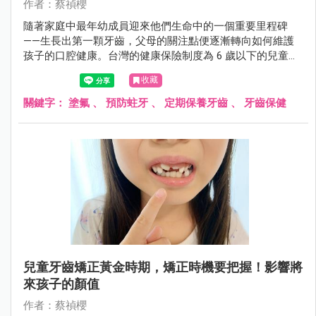
作者：蔡禎櫻
隨著家庭中最年幼成員迎來他們生命中的一個重要里程碑
——生長出第一顆牙齒，父母的關注點便逐漸轉向如何維護
孩子的口腔健康。台灣的健康保險制度為 6 歲以下的兒童提
供了一項寶貴的福利：每半年免費進行一次牙齒氟化處理，
收藏
以此來防護孩童的牙齒免受蛀牙之苦。然而，許多家長對於
這項服務是否必要，以及進行氟化處理的具體益處和可能的
關鍵字：
塗氟
、
預防蛀牙
、
定期保養牙齒
、
牙齒保健
風險，仍然存有疑慮。
兒童牙齒矯正黃金時期，矯正時機要把握！影響將
來孩子的顏值
作者：蔡禎櫻