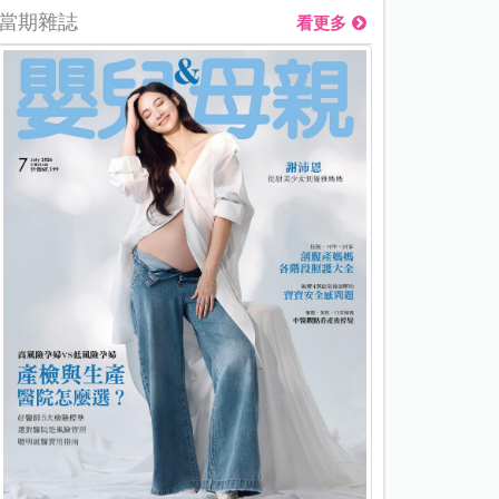
當期雜誌
看更多