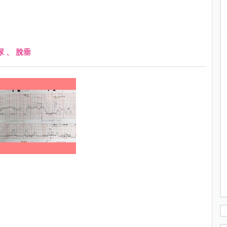
尿
、
脫垂