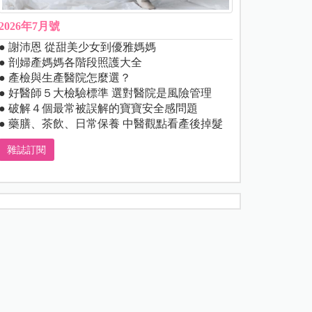
2026年7月號
● 謝沛恩 從甜美少女到優雅媽媽
● 剖婦產媽媽各階段照護大全
● 產檢與生產醫院怎麼選？
● 好醫師５大檢驗標準 選對醫院是風險管理
● 破解４個最常被誤解的寶寶安全感問題
● 藥膳、茶飲、日常保養 中醫觀點看產後掉髮
雜誌訂閱