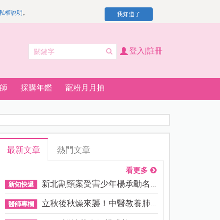
私權說明
。
我知道了
登入|註冊
師
採購年鑑
寵粉月月抽
最新文章
熱門文章
看更多
新北割頸案受害少年楊承勳名...
新知快遞
立秋後秋燥來襲！中醫教養肺...
醫師專欄