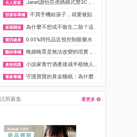
Janet謝怡芬虎媽模式禁3C，看...
名人家庭
不買手機給孩子，就要被貼「...
部落客專欄
為什麼不想或不敢生二胎？這8...
家庭關係
0.05%阿托品近視控制眼藥水納...
寶貝健康
晚婚晚育是無法改變的現實，...
醫師專欄
小說家青竹酒產後成半植物人...
產後照護
守護寶寶的黃金睡眠：為什麼...
專家專欄
試用募集
看更多