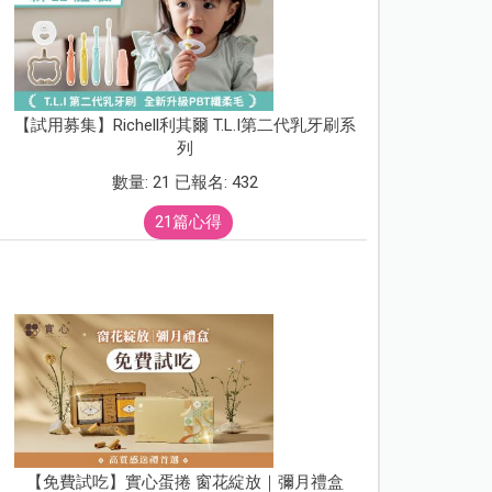
【試用募集】Richell利其爾 T.L.I第二代乳牙刷系
列
數量: 21 已報名: 432
21篇心得
【免費試吃】實心蛋捲 窗花綻放｜彌月禮盒