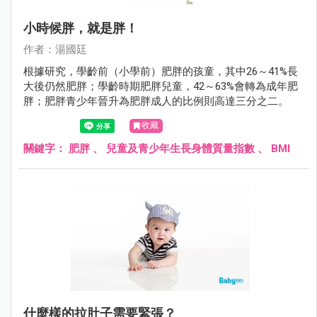
小時候胖，就是胖！
作者：湯國廷
根據研究，學齡前（小學前）肥胖的孩童，其中26～41%長
大後仍然肥胖；學齡時期肥胖兒童，42～63%會轉為成年肥
胖；肥胖青少年晉升為肥胖成人的比例則高達三分之二。
收藏
關鍵字：
肥胖
、
兒童及青少年生長身體質量指數
、
BMI
什麼樣的拉肚子需要緊張？