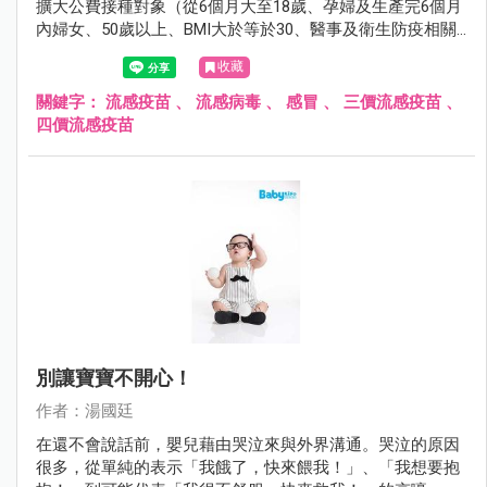
擴大公費接種對象（從6個月大至18歲、孕婦及生產完6個月
內婦女、50歲以上、BMI大於等於30、醫事及衛生防疫相關
人員、禽畜業及動物防疫相關人員、重大傷病患者、居住於
收藏
安養院等長期機構者、罕見疾病者），希望藉由擴大接種，
減少即將而來的流感威脅。
關鍵字：
流感疫苗
、
流感病毒
、
感冒
、
三價流感疫苗
、
四價流感疫苗
別讓寶寶不開心！
作者：湯國廷
在還不會說話前，嬰兒藉由哭泣來與外界溝通。哭泣的原因
很多，從單純的表示「我餓了，快來餵我！」、「我想要抱