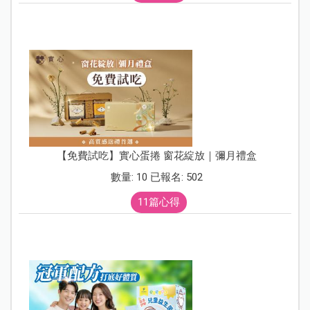
【免費試吃】實心蛋捲 窗花綻放｜彌月禮盒
數量: 10 已報名: 502
11篇心得