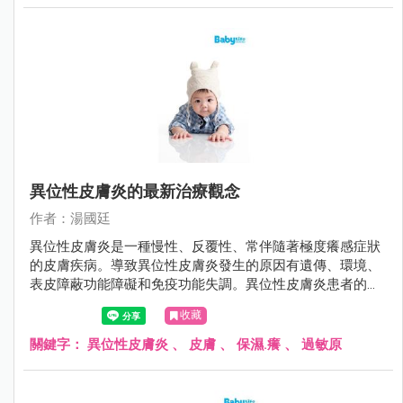
異位性皮膚炎的最新治療觀念
作者：湯國廷
異位性皮膚炎是一種慢性、反覆性、常伴隨著極度癢感症狀
的皮膚疾病。導致異位性皮膚炎發生的原因有遺傳、環境、
表皮障蔽功能障礙和免疫功能失調。異位性皮膚炎患者的皮
膚角質層因為fillaggrin（一種存在於人體表皮中的蛋白質）
收藏
缺陷、神經醯胺（ceremide）降低，導致皮膚的表皮障蔽功
能缺損、保水能力差、表皮上的細菌過度增生，讓過敏原易
關鍵字：
異位性皮膚炎
、
皮膚
、
保濕.癢
、
過敏原
滲透而引起過敏發炎反應，皮膚因而產生乾癢的現象。而因
為癢而搔抓，往往會刺激破壞皮膚，使得問題更加嚴重，造
成惡性循環。