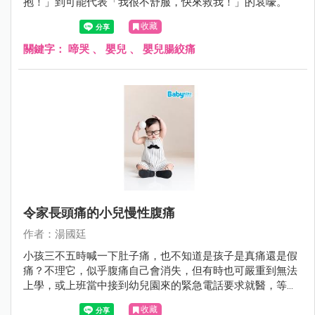
抱！」到可能代表「我很不舒服，快來救我！」的哀嚎。
收藏
關鍵字：
啼哭
、
嬰兒
、
嬰兒腸絞痛
令家長頭痛的小兒慢性腹痛
作者：湯國廷
小孩三不五時喊一下肚子痛，也不知道是孩子是真痛還是假
痛？不理它，似乎腹痛自己會消失，但有時也可嚴重到無法
上學，或上班當中接到幼兒園來的緊急電話要求就醫，等真
正帶小孩到醫院時，他又說不痛了。久而久之，腹痛好像是
收藏