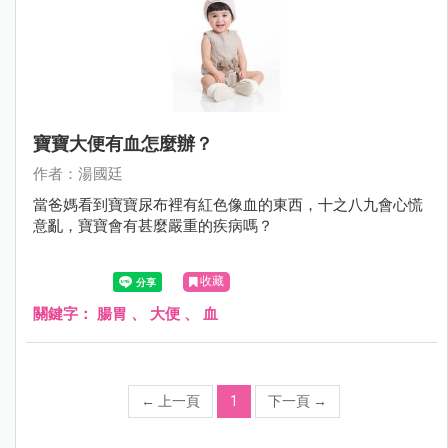
寶寶大便有血怎麼辦？
作者：湯國廷
當爸媽看到寶寶尿布裡有紅色像血的東西，十之八九會心慌
意亂，寶寶會有甚麼嚴重的疾病嗎？
收藏
關鍵字：
腸胃
、
大便
、
血
←
上一頁
1
下一頁
→