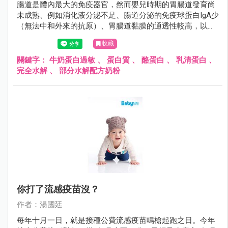
腸道是體內最大的免疫器官，然而嬰兒時期的胃腸道發育尚
未成熟、例如消化液分泌不足、腸道分泌的免疫球蛋白IgA少
（無法中和外來的抗原）、胃腸道黏膜的通透性較高，以上
的種種因素造成外來的過敏原很容易透過腸黏膜進入人體，
收藏
誘發過敏反應。
關鍵字：
牛奶蛋白過敏
、
蛋白質
、
酪蛋白
、
乳清蛋白
、
完全水解
、
部分水解配方奶粉
你打了流感疫苗沒？
作者：湯國廷
每年十月一日，就是接種公費流感疫苗鳴槍起跑之日。今年