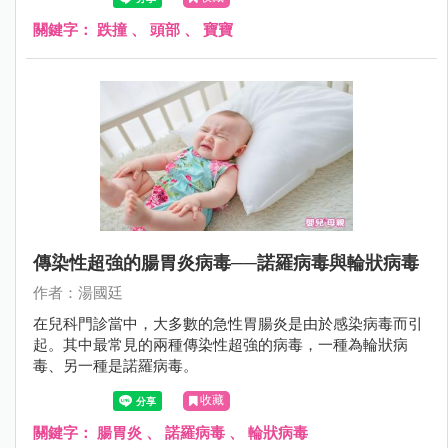
是往後撲倒；更不用說，2歲時爬上爬下，不知天高地厚，
沒有懼高症，很容易從椅子或沙發上摔下來。
關鍵字：
跌撞
、
頭部
、
寶寶
傳染性超強的腸胃炎病毒──諾羅病毒與輪狀病毒
作者：湯國廷
在兒科門診當中，大多數的急性胃腸炎是由於感染病毒而引
起。其中最常見的兩種傳染性超強的病毒，一種為輪狀病
毒、另一種是諾羅病毒。
收藏
關鍵字：
腸胃炎
、
諾羅病毒
、
輪狀病毒