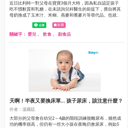
近日比利時一對父母在寶寶3個月大時，因為私自認定孩子
吃不慣麩質和乳糖，在未諮詢兒科醫生的前提下，擅自將其
母奶換成了玉米汁、米糊、燕麥和蕎麥片等替代品。也就是
用植物奶代替母乳對其進行餵養，不料4個月後，寶寶因營
收藏
養不良和嚴重脫水而死亡。
關鍵字：
嬰兒
、
飲食
、
副食品
天啊！半夜又要換床單... 孩子尿床，該注意什麼？
作者：湯國廷
大部分的父母會在幼兒2～4歲的階段訓練脫離尿布，雖然成
功的機率很高，但仍有一些大小孩在夜晚仍會尿床，例如5