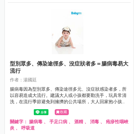
型別眾多、傳染途徑多、沒症狀者多＝腸病毒易大
流行
作者：湯國廷
腸病毒因為型別眾多、傳染途徑多元、沒症狀感染者多，所
以容易造成大流行。建議大人或小孩都要勤洗手，玩具常清
洗，在流行季節避免到擁擠的公共場所，大人回家抱小孩之
前要更衣和洗手，對於家中第二位感染腸病毒患者，因其所
收藏
接受的病毒量往往較高，嚴重度可能提高，更要小心有無重
症前兆。
關鍵字：
腸病毒
、
手足口病
、
酒精
、
消毒
、
疱疹性咽峽
炎
、
呼吸道