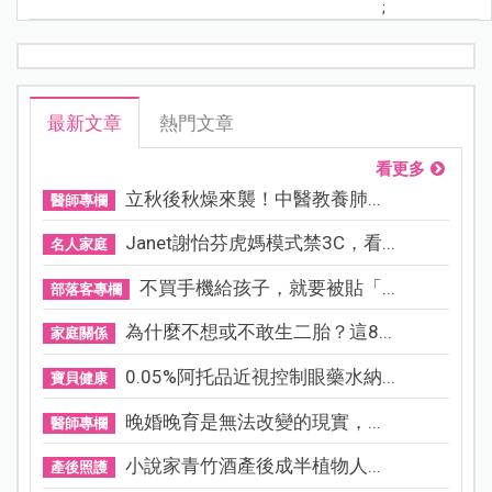
;
最新文章
熱門文章
看更多
立秋後秋燥來襲！中醫教養肺...
醫師專欄
Janet謝怡芬虎媽模式禁3C，看...
名人家庭
不買手機給孩子，就要被貼「...
部落客專欄
為什麼不想或不敢生二胎？這8...
家庭關係
0.05%阿托品近視控制眼藥水納...
寶貝健康
晚婚晚育是無法改變的現實，...
醫師專欄
小說家青竹酒產後成半植物人...
產後照護