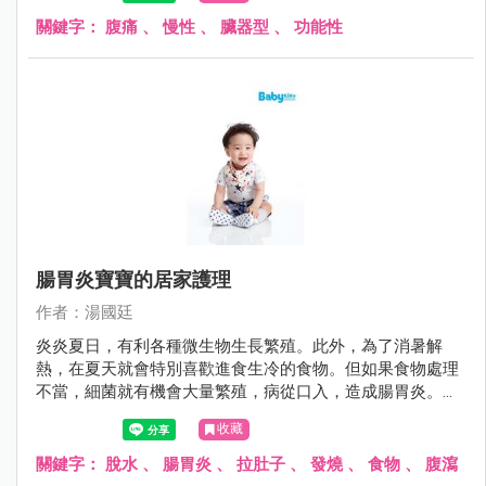
「狼來了」故事中的主角，雖然前幾次醫師都說目前沒問
題，但許多父母又怕因為疏忽大意而延誤病情，搞得一個頭
關鍵字：
腹痛
、
慢性
、
臟器型
、
功能性
兩個大。
腸胃炎寶寶的居家護理
作者：湯國廷
炎炎夏日，有利各種微生物生長繁殖。此外，為了消暑解
熱，在夏天就會特別喜歡進食生冷的食物。但如果食物處理
不當，細菌就有機會大量繁殖，病從口入，造成腸胃炎。腸
胃炎的症狀不外乎嘔吐與腹瀉，其症狀可輕可重，就醫之
收藏
前，如何避免進一步惡化，其實有些撇步。
關鍵字：
脫水
、
腸胃炎
、
拉肚子
、
發燒
、
食物
、
腹瀉