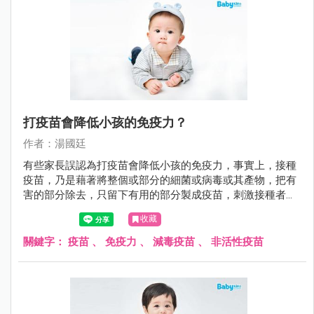
打疫苗會降低小孩的免疫力？
作者：湯國廷
有些家長誤認為打疫苗會降低小孩的免疫力，事實上，接種
疫苗，乃是藉著將整個或部分的細菌或病毒或其產物，把有
害的部分除去，只留下有用的部分製成疫苗，刺激接種者的
免疫系統，使接種者自己能產生危險性低卻類似自染感染的
收藏
免疫反應，也就是產生保護力（主動免疫）。 不可否認的，
預防重於治療。尤其對於傳染病，注射疫苗是抵抗傳染病最
關鍵字：
疫苗
、
免疫力
、
減毒疫苗
、
非活性疫苗
好的方法。