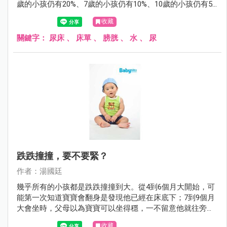
歲的小孩仍有20%、7歲的小孩仍有10%、10歲的小孩仍有5%
會尿床。尿床雖然稱不上什麼嚴重的醫療問題，但對父母或
收藏
小孩而言，尿床這件事，有時卻是沉重的打擊。
關鍵字：
尿床
、
床單
、
膀胱
、
水
、
尿
跌跌撞撞，要不要緊？
作者：湯國廷
幾乎所有的小孩都是跌跌撞撞到大。從4到6個月大開始，可
能第一次知道寶寶會翻身是發現他已經在床底下；7到9個月
大會坐時，父母以為寶寶可以坐得穩，一不留意他就往旁或
後傾倒；1歲剛會走路，搖搖晃晃，一不小心，不是往前就
收藏