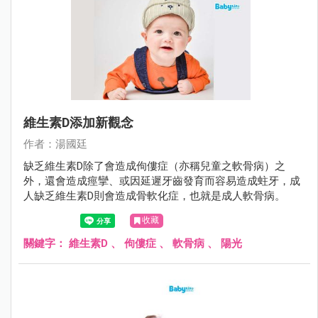
維生素D添加新觀念
作者：湯國廷
缺乏維生素D除了會造成佝僂症（亦稱兒童之軟骨病）之
外，還會造成痙攣、或因延遲牙齒發育而容易造成蛀牙，成
人缺乏維生素D則會造成骨軟化症，也就是成人軟骨病。
收藏
關鍵字：
維生素D
、
佝僂症
、
軟骨病
、
陽光