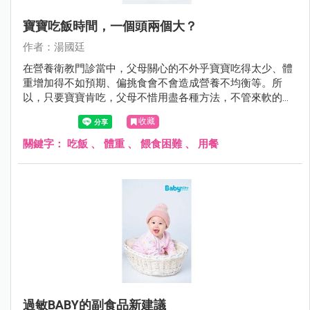
寶寶吃飯時間，一個頭兩個大？
作者：湯國廷
在營養衛教門診當中，父母關心的不外乎寶寶吃得太少、體
重增加得不如預期、偏挑食會不會造成營養不均衡等。所
以，只要寶寶肯吃，父母不惜用盡各種方法，不管來軟的或
是來硬的，甚至仿效老萊子娛親（只是這回對象是自己寶
收藏
寶）。但有些方法可能第一次有效，久了就失效，甚至造成
反效果，看到飯端出來就跑給父母追或緊閉雙唇。
關鍵字：
吃飯
、
體重
、
餵食困難
、
用餐
過敏BABY的副食品新建議