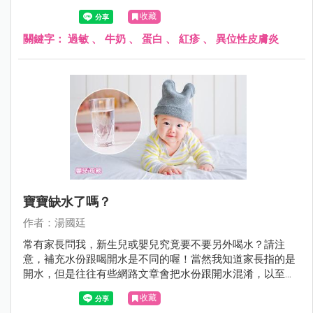
生了過敏症狀。
收藏
關鍵字：
過敏
、
牛奶
、
蛋白
、
紅疹
、
異位性皮膚炎
寶寶缺水了嗎？
作者：湯國廷
常有家長問我，新生兒或嬰兒究竟要不要另外喝水？請注
意，補充水份跟喝開水是不同的喔！當然我知道家長指的是
開水，但是往往有些網路文章會把水份跟開水混淆，以至於
家長霧裡看花，不知究竟是哪一篇文章說的是對的。
收藏