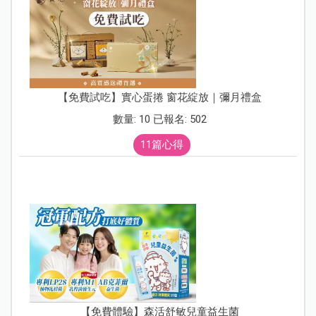
【免費試吃】實心蛋捲 窗花綻放｜彌月禮盒
數量: 10 已報名: 502
11篇心得
【免費體驗】森活舒敏兒童益生菌