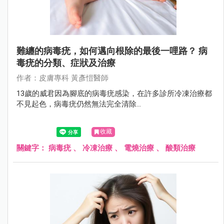
難纏的病毒疣，如何邁向根除的最後一哩路？ 病
毒疣的分類、症狀及治療
作者：⽪膚專科 黃彥愷醫師
13歲的威君因為腳底的病毒疣感染，在許多診所冷凍治療都
不見起色，病毒疣仍然無法完全清除...
收藏
關鍵字：
病毒疣
、
冷凍治療
、
電燒治療
、
酸類治療