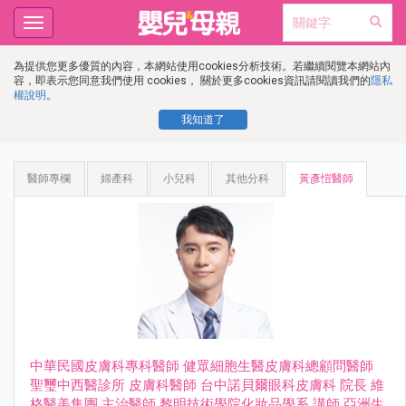
Toggle
navigation
為提供您更多優質的內容，本網站使用cookies分析技術。若繼續閱覽本網站內
容，即表示您同意我們使用 cookies， 關於更多cookies資訊請閱讀我們的
隱私
權說明
。
我知道了
醫師專欄
婦產科
小兒科
其他分科
黃彥愷醫師
中華⺠國⽪膚科專科醫師 健眾細胞⽣醫⽪膚科總顧問醫師
聖璽中⻄醫診所 ⽪膚科醫師 台中諾⾙爾眼科⽪膚科 院長 維
格醫美集團 主治醫師 黎明技術學院化妝品學系 講師 亞洲⽣