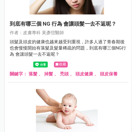
到底有哪三個 NG 行為 會讓頭髮一去不返呢？
作者：⽪膚專科 黃彥愷醫師
頭髮及頭皮的健康也越來越受到重視，許多人過了青春期後
也會慢慢開始有落髮及髮量稀疏的問題，到底有哪三個NG行
為 會讓頭髮一去不返呢？
收藏
關鍵字：
落髮
、
掉髮
、
禿頭
、
頭皮健康
、
頭皮保養