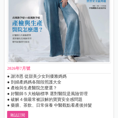
2026年7月號
● 謝沛恩 從甜美少女到優雅媽媽
● 剖婦產媽媽各階段照護大全
● 產檢與生產醫院怎麼選？
● 好醫師５大檢驗標準 選對醫院是風險管理
● 破解４個最常被誤解的寶寶安全感問題
● 藥膳、茶飲、日常保養 中醫觀點看產後掉髮
雜誌訂閱