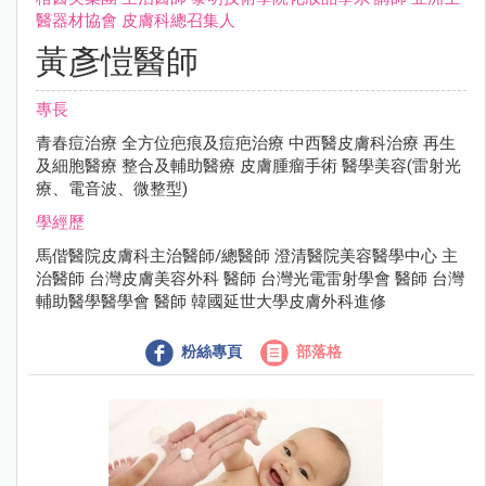
醫器材協會 ⽪膚科總召集⼈
黃彥愷醫師
專長
青春痘治療 全⽅位疤痕及痘疤治療 中⻄醫⽪膚科治療 再⽣
及細胞醫療 整合及輔助醫療 ⽪膚腫瘤⼿術 醫學美容(雷射光
療、電⾳波、微整型)
學經歷
⾺偕醫院⽪膚科主治醫師/總醫師 澄清醫院美容醫學中⼼ 主
治醫師 台灣⽪膚美容外科 醫師 台灣光電雷射學會 醫師 台灣
輔助醫學醫學會 醫師 韓國延世⼤學⽪膚外科進修
粉絲專頁
部落格