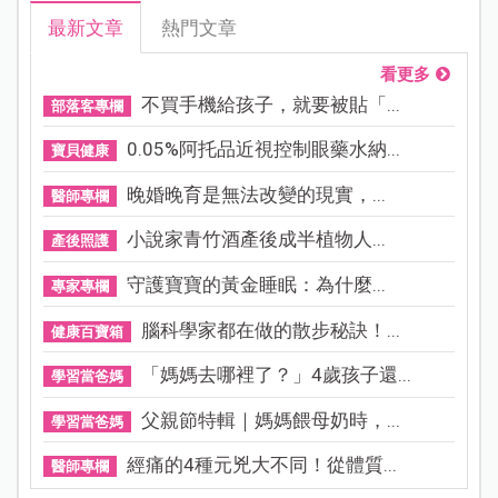
最新文章
熱門文章
看更多
不買手機給孩子，就要被貼「...
部落客專欄
0.05%阿托品近視控制眼藥水納...
寶貝健康
晚婚晚育是無法改變的現實，...
醫師專欄
小說家青竹酒產後成半植物人...
產後照護
守護寶寶的黃金睡眠：為什麼...
專家專欄
腦科學家都在做的散步秘訣！...
健康百寶箱
「媽媽去哪裡了？」4歲孩子還...
學習當爸媽
父親節特輯｜媽媽餵母奶時，...
學習當爸媽
經痛的4種元兇大不同！從體質...
醫師專欄