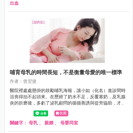
出血
哺育母乳的時間長短，不是衡量母愛的唯一標準
作者：曾翌捷
醫院裡處處懸掛的鼓勵哺乳海報，讓小如（化名）進診間時
沮喪得抬不起頭來。在歷經了奶水不足，反覆塞奶，及乳腺
炎的折磨後，多虧了泌乳顧問的循循善誘與從旁協助，才讓
小如走過這段歷盡艱辛的「乳牛人生」。然而，重回工作崗
收藏
位的她，因為職場環境的不便與母嬰作息的不同而感到身心
俱疲，也不禁萌生了「退奶」的念頭。但是來自親友的壓
關鍵字：
母乳
、
親餵
、
母嬰同室
力，讓她質疑自己到底是不是個好媽媽？