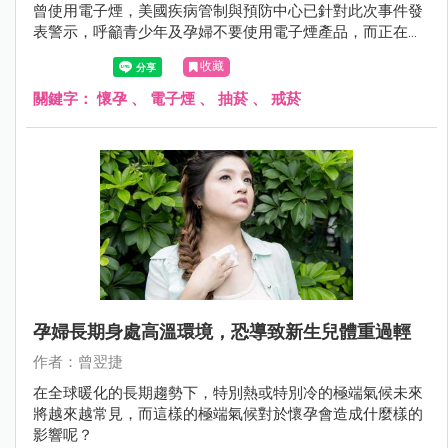
曾使用電子煙，美國疾病管制與預防中心已針對此次事件發
表警示，呼籲青少年及孕婦不要使用電子煙產品，而正在嘗
試使用電子煙戒除菸癮的成人，也建議應經由醫師指示嘗試
收藏
其他戒除方式，以免造成傷害。
關鍵字：
懷孕
、
電子煙
、
抽菸
、
戒菸
孕婦長期身處高溫環境，恐導致新生兒體重過輕
作者：曾翌捷
在全球暖化的長期趨勢下，特別熱或特別冷的極端氣候未來
將越來越常見，而這樣的極端氣候對於懷孕會造成什麼樣的
影響呢？