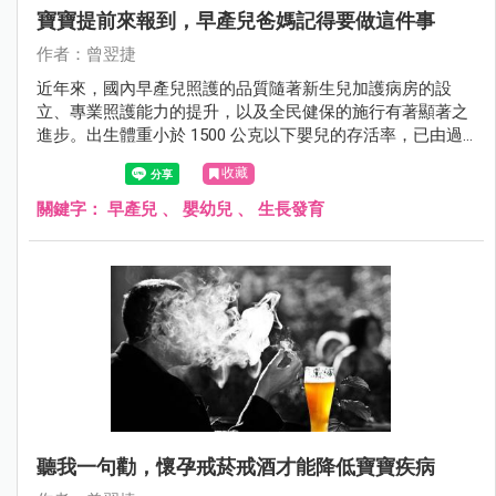
寶寶提前來報到，早產兒爸媽記得要做這件事
作者：曾翌捷
近年來，國內早產兒照護的品質隨著新生兒加護病房的設
立、專業照護能力的提升，以及全民健保的施行有著顯著之
進步。出生體重小於 1500 公克以下嬰兒的存活率，已由過
去的 60% 大幅上升至近年的 80% 以上。與歐美先進國家相
收藏
比毫不遜色。儘管胎兒早產絕非父母所願，但仍請父母收拾
心情。只要依照醫師囑咐，定期回診追蹤檢查，心肝寶貝的
關鍵字：
早產兒
、
嬰幼兒
、
生長發育
未來絕對精采可期。
聽我一句勸，懷孕戒菸戒酒才能降低寶寶疾病