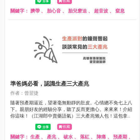
收藏
地好動。心中隱約感到不對勁的她趕緊到產房做更進一步的
檢查。
關鍵字：
臍帶
、
胎心音
、
胎兒窘迫
、
超音波
、
窒息
準爸媽必看，認識生產三大產兆
作者：曾翌捷
隨著預產期逼近，望著毫無動靜的肚皮。心情總不免七上八
下。親朋好友的經驗分享，聽了反而更擔心。來來來！介紹
你這味！（江湖郎中賣藥語氣）三大產兆懶人包！這包拿回
去！包你鎮定安神，緩解焦慮，神清氣爽地迎接心愛的寶寶
收藏
來到！
關鍵字：
生產
、
產兆
、
破水
、
落紅
、
陣痛
、
預產期
、