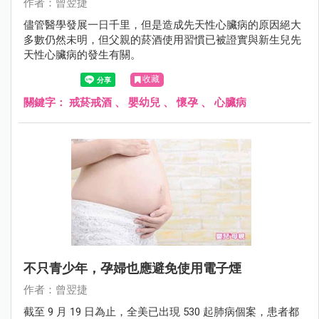
作者：曾翌捷
儘管醫學發展一日千里，但是造成先天性心臟病的原因絕大
多數仍然未明，但父親的菸酒使用習慣已被證實與新生兒先
天性心臟病的發生有關。
收藏
關鍵字：
戒菸戒酒
、
嬰幼兒
、
懷孕
、
心臟病
不只青少年，孕婦也應避免使用電子煙
作者：曾翌捷
截至 9 月 19 日為止，全美已出現 530 起肺病個案，患者都