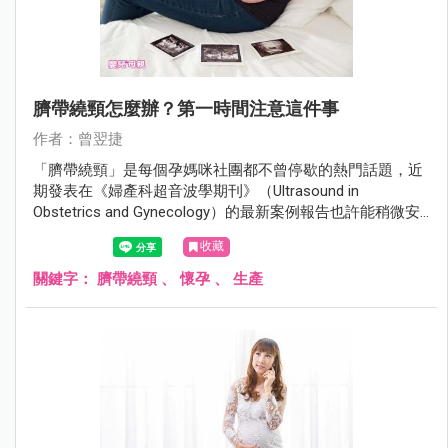
臍帶繞頸怎麼辦？第一時間注意這件事
作者：曾翌捷
「臍帶繞頸」是每個孕媽咪社團都不曾停歇的熱門話題，近
期發表在《婦產科超音波學期刊》（Ultrasound in
Obstetrics and Gynecology）的最新案例報告也許能稍微安
撫一下孕媽咪的緊張心情。
收藏
關鍵字：
臍帶繞頸
、
懷孕
、
生產