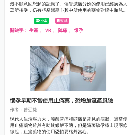
最不願意回想起的記憶了。儘管減痛分娩的使用已經廣為大
眾所接受，仍有些產婦憂心其中所使用的藥物對腹中胎兒所
可能造成的影響。
收藏
關鍵字：
生產
、
VR
、
陣痛
、
懷孕
懷孕早期不當使用止痛藥，恐增加流產風險
作者：曾翌捷
現代人生活壓力大，腰酸背痛和頭痛是常見的症狀。適當使
用止痛藥物雖然有助於緩解不適，但是隨著驗孕棒出現兩條
線起，止痛藥物的使用恐怕要格外當心。