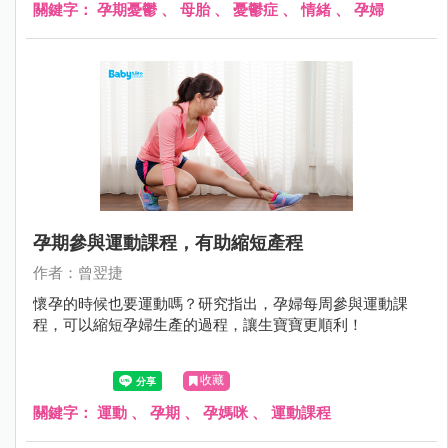
講！」。聽完了媽媽的一番話，小妮的頭似乎又垂得更低了
關鍵字：
孕期憂鬱
、
母胎
、
憂鬱症
、
情緒
、
孕婦
一些。
孕期參與運動課程，有助縮短產程
作者：曾翌捷
懷孕的時候也要運動嗎？研究指出，孕婦每周參與運動課
程，可以縮短孕婦生產的過程，讓生寶寶更順利！
收藏
關鍵字：
運動
、
孕期
、
孕媽咪
、
運動課程