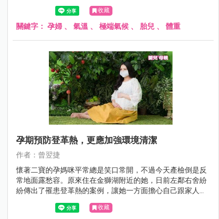
收藏
關鍵字：
孕婦
、
氣溫
、
極端氣候
、
胎兒
、
體重
孕期預防登革熱，更應加強環境清潔
作者：曾翌捷
懷著二寶的孕媽咪平常總是笑口常開，不過今天產檢倒是反
常地面露愁容。原來住在金獅湖附近的她，日前左鄰右舍紛
紛傳出了罹患登革熱的案例，讓她一方面擔心自己跟家人的
健康，又擔心衛生局噴灑的藥劑是不是會影響胎兒？
收藏