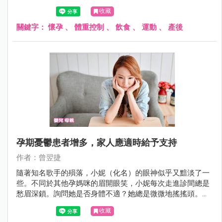
吸收繁瑣的衛教知識。
收藏
關鍵字：
懷孕
、
體重控制
、
飲食
、
運動
、
產後
孕期憂鬱患者增多，家人應適時給予支持
作者：曾翌捷
隨著知名歌手的殞落，小妮（化名）的眼神似乎又黯淡了一
些。不同於其他孕媽咪的眉開眼笑，小妮每次走進診間總是
愁眉深鎖。詢問她是否身體不適？她總是微微地搖搖頭。身
旁的媽媽忙著抱怨：「現在年輕人真是的！只不過是懷孕生
收藏
孩子，哪來那麼多心事！整天在家只會哭！問她怎麼了又不