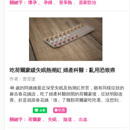
關鍵字：
懷孕
、
孕婦
、
登革熱
、
居家防治
吃荷爾蒙緩失眠熱潮紅 婦產科醫：亂用恐致癌
作者：曾翌捷
48 歲的阿嬌姨最近深受失眠及熱潮紅所苦，聽有同樣症狀的
麻吉春花姨說，吃了婦產科醫師開的荷爾蒙後，症狀明顯改
善。於是就跟春花姨「借」了幾顆荷爾蒙吃吃看。沒想到，
吃了幾天，竟然發生陰道大出血，嚇得她花容失色，趕緊到
收藏
婦產科求診。
關鍵字：
荷爾蒙
、
失眠
、
陰道
、
出血