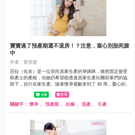
寶寶過了預產期還不退房！？注意，當心別胎死腹
中
作者：曾翌捷
莎拉（化名）是一位崇尚居家生產的孕媽咪，雖然固定接受
助產士的產檢，但她仍希望能透過居家生產社團前輩們的協
助下，自行在家生產。隨著懷孕週數來到了 42 周，憂心的
助產士建議她到院進行引產，以免寶寶因為胎盤功能老化而
收藏
發生意外。但在許多社團前輩的鼓勵下，莎拉決定忽略助產
士的建議，繼續等待產兆。
關鍵字：
懷孕
、
預產期
、
妊娠
、
流產
、
引產