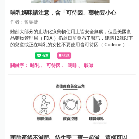
哺乳媽咪請注意，含「可待因」藥物要小心
作者：曾翌捷
雖然大部分的止咳化痰藥物使用上皆安全無虞，但是美國食
品藥物管理局（ FDA ）仍於日前發布了警訊，建議12歲以下
的兒童或正在哺乳的女性不要使用含可待因（ Codeine ）或
特拉嗎竇（ Tramadol ）的處方藥，以免造成兒童或嬰幼兒
收藏
呼吸抑制的風險。
關鍵字：
哺乳
、
可待因
、
嗎啡
、
咳嗽
頭胎產後不減肥，待生完二寶一起減，這樣可以