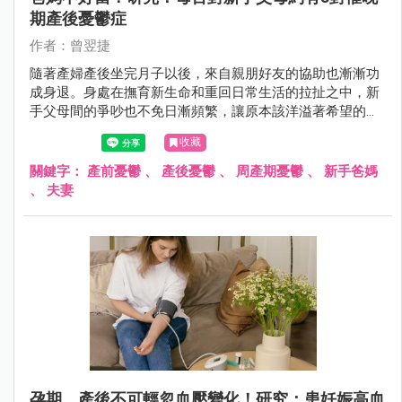
期產後憂鬱症
作者：曾翌捷
隨著產婦產後坐完月子以後，來自親朋好友的協助也漸漸功
成身退。身處在撫育新生命和重回日常生活的拉扯之中，新
手父母間的爭吵也不免日漸頻繁，讓原本該洋溢著希望的新
篇章，抹上了一層揮之不去的陰霾……
收藏
關鍵字：
產前憂鬱
、
產後憂鬱
、
周產期憂鬱
、
新手爸媽
、
夫妻
孕期、產後不可輕忽血壓變化！研究：患妊娠高血