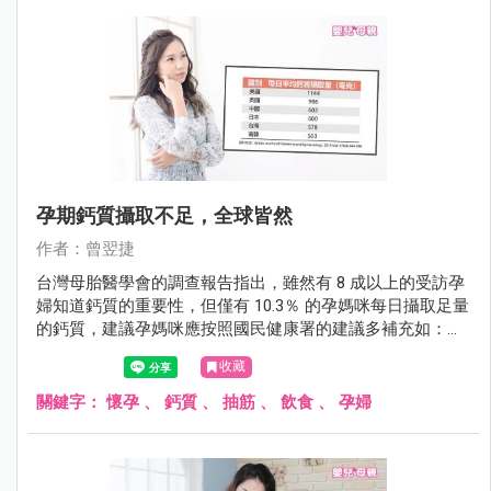
孕期鈣質攝取不足，全球皆然
作者：曾翌捷
台灣母胎醫學會的調查報告指出，雖然有 8 成以上的受訪孕
婦知道鈣質的重要性，但僅有 10.3％ 的孕媽咪每日攝取足量
的鈣質，建議孕媽咪應按照國民健康署的建議多補充如：低
脂牛乳、乳製品、豆腐、深綠色蔬菜等鈣質豐富的食物，以
收藏
滿足母胎的需求。。
關鍵字：
懷孕
、
鈣質
、
抽筋
、
飲食
、
孕婦