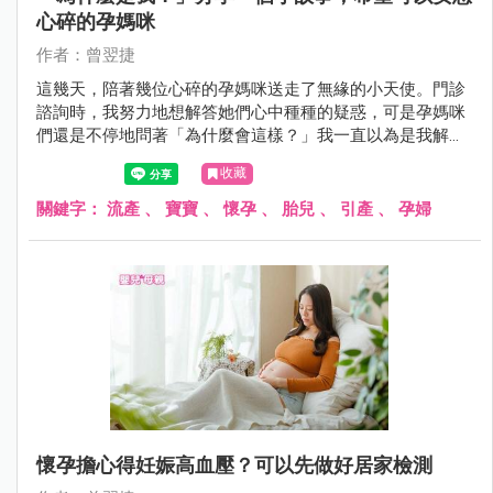
心碎的孕媽咪
作者：曾翌捷
這幾天，陪著幾位心碎的孕媽咪送走了無緣的小天使。門診
諮詢時，我努力地想解答她們心中種種的疑惑，可是孕媽咪
們還是不停地問著「為什麼會這樣？」我一直以為是我解釋
得不夠清楚，然後再次地複述專業知識和統計數據，直到其
收藏
中一位孕婦說：「為什麼是我？」， 我才終於明白真正的問
題是什麼。
關鍵字：
流產
、
寶寶
、
懷孕
、
胎兒
、
引產
、
孕婦
懷孕擔心得妊娠高血壓？可以先做好居家檢測