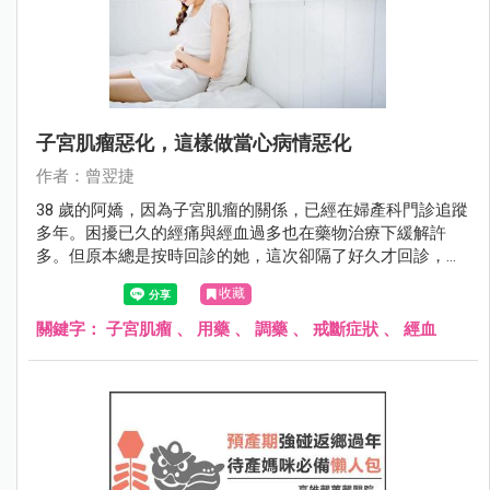
子宮肌瘤惡化，這樣做當心病情惡化
作者：曾翌捷
38 歲的阿嬌，因為子宮肌瘤的關係，已經在婦產科門診追蹤
多年。困擾已久的經痛與經血過多也在藥物治療下緩解許
多。但原本總是按時回診的她，這次卻隔了好久才回診，而
且見面的地方居然是在急診室。
收藏
關鍵字：
子宮肌瘤
、
用藥
、
調藥
、
戒斷症狀
、
經血