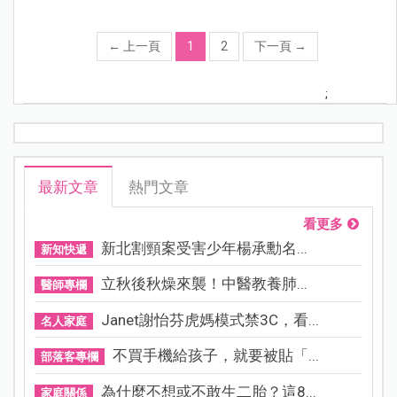
←
上一頁
1
2
下一頁
→
;
最新文章
熱門文章
看更多
新北割頸案受害少年楊承勳名...
新知快遞
立秋後秋燥來襲！中醫教養肺...
醫師專欄
Janet謝怡芬虎媽模式禁3C，看...
名人家庭
不買手機給孩子，就要被貼「...
部落客專欄
為什麼不想或不敢生二胎？這8...
家庭關係