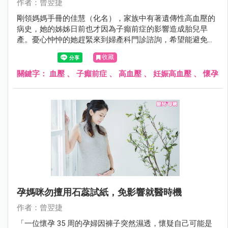
作者：曾翌捷
剛領媽媽手冊的佳慧（化名），家族中有著遺傳性高血壓的
病史，她的姊姊日前也才因為子癲前症的影響造成胎兒早
產。憂心忡忡的她趕緊來到婦產科門診諮詢，希望能避免同
樣的悲劇再次發生。
收藏
關鍵字：
血壓
、
子癲前症
、
高血壓
、
妊娠高血壓
、
懷孕
孕媽咪勿擅用石蕊試紙，免影響就醫時機
作者：曾翌捷
「一位懷孕 35 周的孕婦因褲子突然濕透，懷疑自己可能是