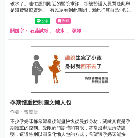
破水了。連忙趕到附近的醫院求診，卻被醫護人員質疑此舉
是浪費醫療資源…」有民眾看到此新聞，因此打算自己測試
是否破水...
收藏
關鍵字：
石蕊試紙
、
破水
、
孕婦
孕期體重控制圖文懶人包
作者：曾翌捷
不少孕媽咪都希望產後能盡快恢復曼妙身材，關鍵其實是孕
期體重的控制。受限於門診時間有限，常常沒辦法清楚說
明，這邊特別以圖像化懶人包的方式，希望讓孕媽咪能快速