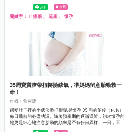
收藏
關鍵字：
止痛藥
、
流產
、
懷孕
35周寶寶臍帶扭轉險缺氧，準媽媽留意胎動救一
命！
作者：曾翌捷
感受肚子裡的小傢伙拳打腳踢,是懷孕 35 周的芷伶（化名）
每日睡前的必備功課。隨著預產期的逐漸逼近，初次懷孕的
她更是細心地注意胎動的頻率是否有任何異樣。一日，不論
她再怎麼活動筋骨或是享用點心，腹中胎兒始終不像往常般