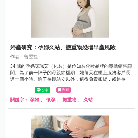
婦產研究：孕婦久站、搬重物恐增早產風險
作者：曾翌捷
34 歲的孕媽咪珮茹（化名）是位知名化妝品牌的專櫃銷售顧
問。為了前一陣子的母親節檔期，她每天在櫃上服務客戶長
達十個小時。除了長期站立以外，還得負責搬貨，或是長時
間彎腰為客戶上妝。好不容易撐到了檔期結束，正想要好好
收藏
鬆一口氣時，卻發現私密處出血。嚇得她趕緊回診檢查，深
怕肚子裡的寶寶出了什麼差錯！
關鍵字：
孕婦
、
懷孕
、
搬重物
、
久站