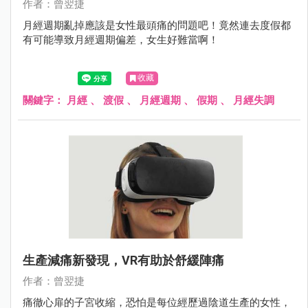
作者：曾翌捷
月經週期亂掉應該是女性最頭痛的問題吧！竟然連去度假都
有可能導致月經週期偏差，女生好難當啊！
收藏
關鍵字：
月經
、
渡假
、
月經週期
、
假期
、
月經失調
生產減痛新發現，VR有助於舒緩陣痛
作者：曾翌捷
痛徹心扉的子宮收縮，恐怕是每位經歷過陰道生產的女性，