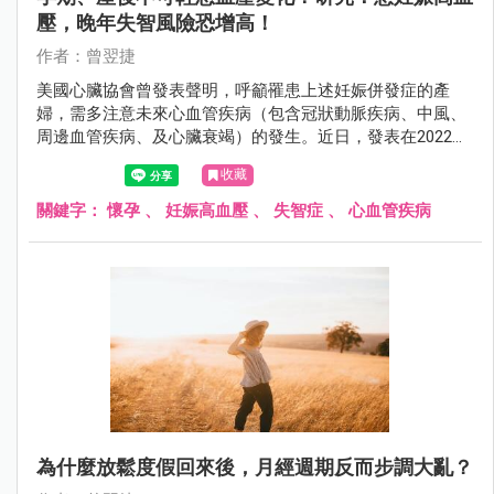
壓，晚年失智風險恐增高！
作者：曾翌捷
美國心臟協會曾發表聲明，呼籲罹患上述妊娠併發症的產
婦，需多注意未來心血管疾病（包含冠狀動脈疾病、中風、
周邊血管疾病、及心臟衰竭）的發生。近日，發表在2022年
阿茲海默症協會國際年會的研究也顯示，患有妊娠高血壓疾
收藏
患的女性可能會增加日後罹患失智症的風險。因此不管在孕
期或產後，媽咪們都要多注意血壓的變化。
關鍵字：
懷孕
、
妊娠高血壓
、
失智症
、
心血管疾病
為什麼放鬆度假回來後，月經週期反而步調大亂？