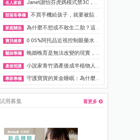
Janet謝怡芬虎媽模式禁3C，看...
名人家庭
不買手機給孩子，就要被貼「...
部落客專欄
為什麼不想或不敢生二胎？這8...
家庭關係
0.05%阿托品近視控制眼藥水納...
寶貝健康
晚婚晚育是無法改變的現實，...
醫師專欄
小說家青竹酒產後成半植物人...
產後照護
守護寶寶的黃金睡眠：為什麼...
專家專欄
試用募集
看更多