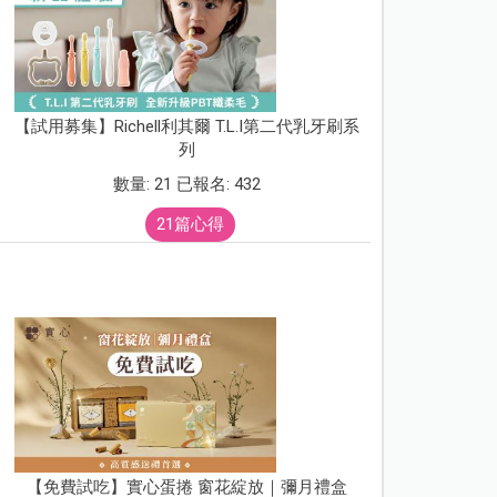
【試用募集】Richell利其爾 T.L.I第二代乳牙刷系
列
數量: 21 已報名: 432
21篇心得
【免費試吃】實心蛋捲 窗花綻放｜彌月禮盒