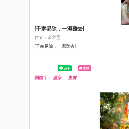
[千寒易除，一濕難去]
作者：余雅雯
[千寒易除，一濕難去]
收藏
關鍵字：
濕疹
、
皮膚