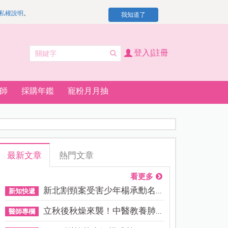
私權說明
。
我知道了
登入|註冊
師
採購年鑑
寵粉月月抽
最新文章
熱門文章
看更多
新北割頸案受害少年楊承勳名...
新知快遞
立秋後秋燥來襲！中醫教養肺...
醫師專欄