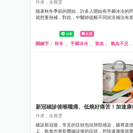
作者：余雅雯
隨著秋冬季節的開始，許多人開始有手腳冰冷的
就想要熱補，對此，中醫師提醒不同狀況補法有
收藏
關鍵字：
秋冬
、
手腳冰冷
、
貧血
、
氣血不足
新冠確診後喉嚨痛、低燒好痛苦！加速康
作者：余雅雯
確診新冠後，常見的症狀包括肺部感染，腸胃道
上，飲食也會影響確診後的症狀，想快速康復就