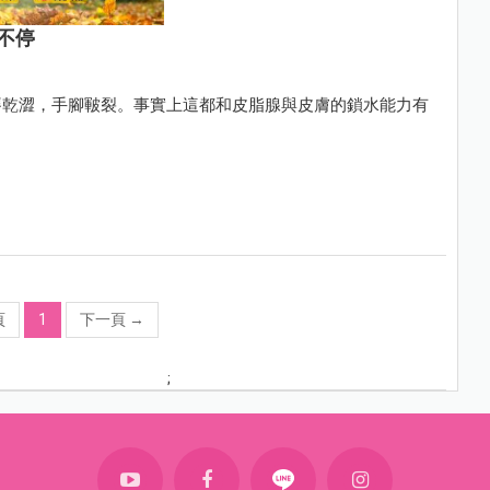
不停
癢乾澀，手腳皸裂。事實上這都和皮脂腺與皮膚的鎖水能力有
頁
1
下一頁
→
;