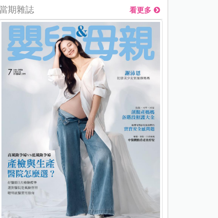
當期雜誌
看更多