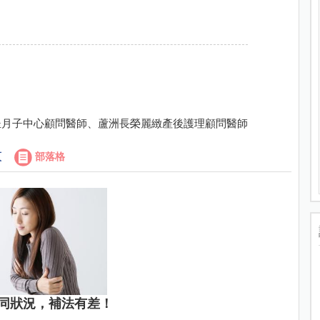
坐月子中心顧問醫師、蘆洲長榮麗緻產後護理顧問醫師
頁
部落格
同狀況，補法有差！