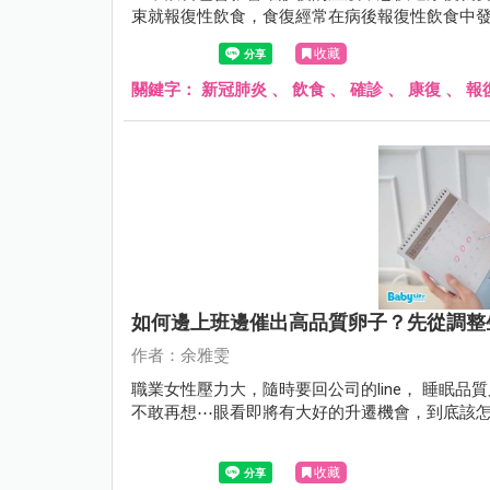
束就報復性飲食，食復經常在病後報復性飲食中
收藏
關鍵字：
新冠肺炎
、
飲食
、
確診
、
康復
、
報
如何邊上班邊催出高品質卵子？先從調整
作者：余雅雯
職業女性壓力大，隨時要回公司的line， 睡眠
不敢再想⋯眼看即將有大好的升遷機會，到底該
收藏