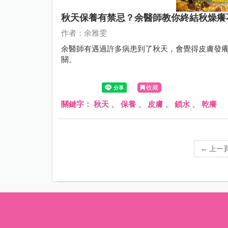
秋天保養有禁忌？余醫師教你終結秋燥癢
作者：余雅雯
余醫師有遇過許多病患到了秋天，會覺得皮膚發
關。
收藏
關鍵字：
秋天
、
保養
、
皮膚
、
鎖水
、
乾癢
←
上一