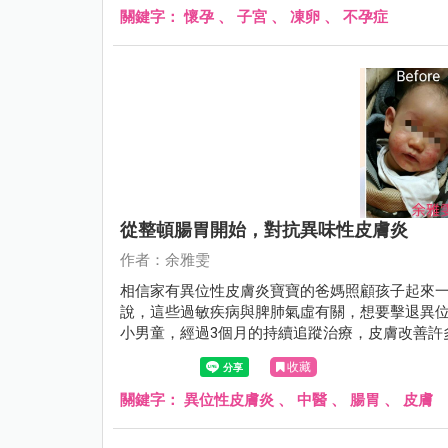
關鍵字：
懷孕
、
子宮
、
凍卵
、
不孕症
從整頓腸胃開始，對抗異味性皮膚炎
作者：余雅雯
相信家有異位性皮膚炎寶寶的爸媽照顧孩子起來
說，這些過敏疾病與脾肺氣虛有關，想要擊退異
小男童，經過3個月的持續追蹤治療，皮膚改善許
收藏
關鍵字：
異位性皮膚炎
、
中醫
、
腸胃
、
皮膚