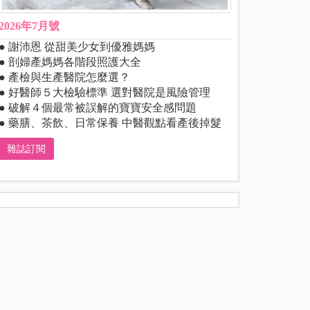
2026年7月號
● 謝沛恩 從甜美少女到優雅媽媽
● 剖婦產媽媽各階段照護大全
● 產檢與生產醫院怎麼選？
● 好醫師５大檢驗標準 選對醫院是風險管理
● 破解４個最常被誤解的寶寶安全感問題
● 藥膳、茶飲、日常保養 中醫觀點看產後掉髮
雜誌訂閱